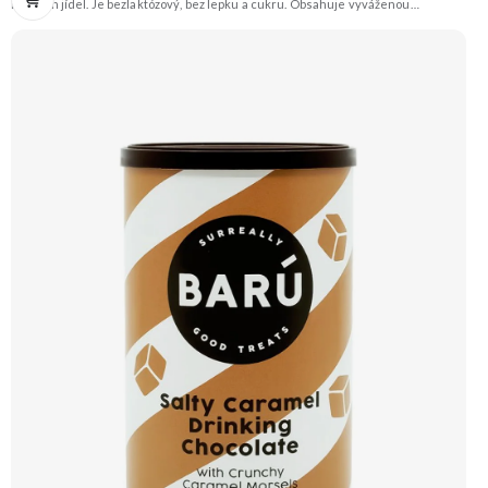
běžných jídel. Je bezlaktózový, bez lepku a cukru. Obsahuje vyváženou
kombinaci hrachového, rýžového, konopného a sójového proteinu, obohacenou
o vitamíny, minerály a vlákninu. Ideální pro veganskou ketonovou dietu.
Doporučujeme vyzkoušet Zengana, Pistácie Prémiová kvalita Výhodná cena
Vyzkoušet