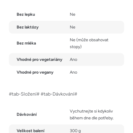
Bez lepku
Ne
Bez laktózy
Ne
Ne (může obsahovat
Bez mléka
stopy)
Vhodné pro vegetariány
Ano
Vhodné pro vegany
Ano
#tab-Složení# #tab-Dávkování#
Vychutnejte si kdykoliv
Dávkování
během dne dle potřeby.
Velikost balení
300 g