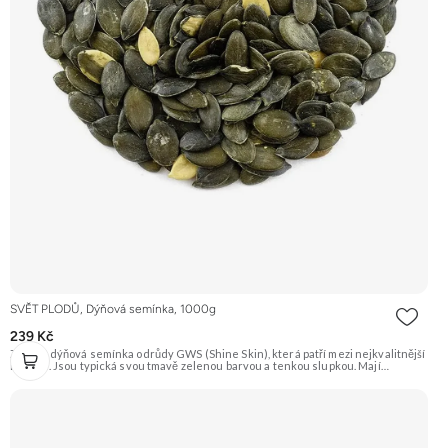
SVĚT PLODŮ, Dýňová semínka, 1000g
239 Kč
Zelená dýňová semínka odrůdy GWS (Shine Skin), která patří mezi nejkvalitnější
na trhu. Jsou typická svou tmavě zelenou barvou a tenkou slupkou. Mají
příjemnou oříškovou chuť a jsou skvělá na mlsání, do salátů, polévek nebo na
pečení. Doporučujeme vyzkoušet Zengana, Pistácie Prémiová kvalita Výhodná
cena Vyzkoušet