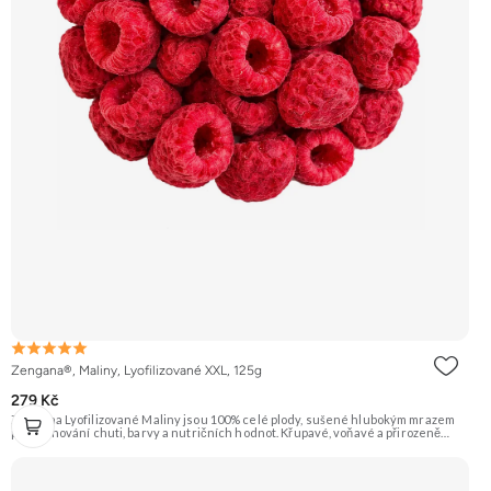
Zengana®, Maliny, Lyofilizované XXL, 125g
279 Kč
Zengana Lyofilizované Maliny jsou 100% celé plody, sušené hlubokým mrazem
pro zachování chuti, barvy a nutričních hodnot. Křupavé, voňavé a přirozeně
sladkokyselé – ideální do jogurtů, kaší, smoothie i na svačinu. 🍓 100% maliny ❌
Bez přidaného cukru ❄️ Lyofilizované 😋 Svěží sladkokyselá chuť