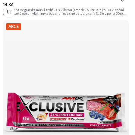
14 Kč
Celozrnná veganská müsli srdíčka s klikvou (americkou brusinkou) a višněmi.
Mají vysoký obsah vlákniny a obsahují ovesné betaglukany (1,3 g v porci 50 g),
které přispívají k udržení normální hladiny cholesterolu. Doporučujeme
vyzkoušet Zengana, Maliny, Lyofilizované XXL Prémiová kvalita Výhodná cena
Vyzkoušet
AKCE