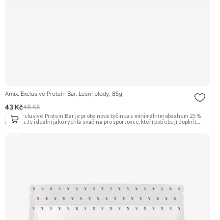
Amix, Exclusive Protein Bar, Lesní plody, 85g
43 Kč
48 Kč
Amix Exclusive Protein Bar je proteinová tyčinka s minimálním obsahem 25 %
bílkovin. Je ideální jako rychlá svačina pro sportovce, kteří potřebují doplnit
kvalitní bílkoviny a energii kdykoliv během dne. Tato varianta má příchuť lesních
plodů. Doporučujeme vyzkoušet Zengana, Pistácie Prémiová kvalita Výhodná
cena Vyzkoušet