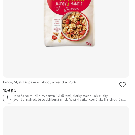
Emco, Mysli křupavé - Jahody a mandle, 750g
109 Kč
Křupavé pečené müsli s ovesnými vločkami, plátky mandlí a kousky
lyofilizovaných jahod. Je to oblíbená snídaňová klasika, která skvěle chutná s
mlékem, jogurtem nebo jen tak samotná. Doporučujeme vyzkoušet Zengana,
Maliny, Lyofilizované XXL Prémiová kvalita Výhodná cena Vyzkoušet