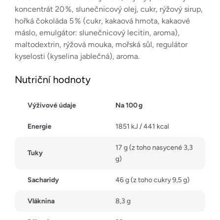
koncentrát 20 %, slunečnicový olej, cukr, rýžový sirup,
hořká čokoláda 5 % (cukr, kakaová hmota, kakaové
máslo, emulgátor: slunečnicový lecitin, aroma),
maltodextrin, rýžová mouka, mořská sůl, regulátor
kyselosti (kyselina jablečná), aroma.
Nutriční hodnoty
Výživové údaje
Na 100 g
Energie
1851 kJ / 441 kcal
17 g (z toho nasycené 3,3
Tuky
g)
Sacharidy
46 g (z toho cukry 9,5 g)
Vláknina
8,3 g