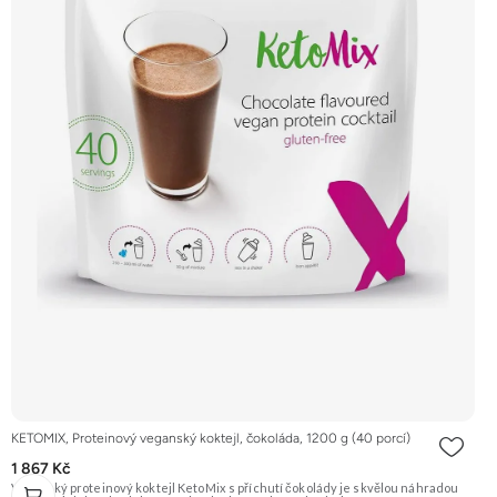
KETOMIX, Proteinový veganský koktejl, čokoláda, 1200 g (40 porcí)
1 867 Kč
Veganský proteinový koktejl KetoMix s příchutí čokolády je skvělou náhradou