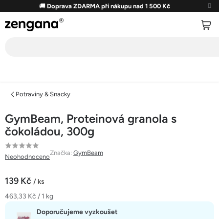
Přejít
🚚
Doprava ZDARMA při nákupu nad 1 500 Kč
na
obsah
Potraviny & Snacky
GymBeam, Proteinová granola s
čokoládou, 300g
Průměrné
Značka:
GymBeam
Neohodnoceno
hodnocení
produktu
139 Kč
/ ks
je
Měrná
463,33 Kč / 1 kg
0,0
cena:
z
Doporučujeme vyzkoušet