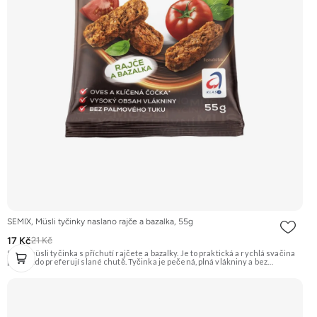
SEMIX, Müsli tyčinky naslano rajče a bazalka, 55g
17 Kč
21 Kč
Slaná müsli tyčinka s příchutí rajčete a bazalky. Je to praktická a rychlá svačina
pro ty, kdo preferují slané chutě. Tyčinka je pečená, plná vlákniny a bez
palmového tuku. Doporučujeme vyzkoušet Zengana, Maliny, Lyofilizované XXL
Prémiová kvalita Výhodná cena Vyzkoušet