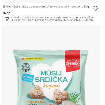
SEMIX, Müsli srdíčka s pekanovými ořechy a javorovým sirupem, 50g
14 Kč
Křupavá müsli srdíčka s pekanovými ořechy a javorovým sirupems vysokým
obsahem vlákniny. Obsahují ovesné betaglukany, které přispívají k udržení
normální hladiny cholesterolu v krvi. Výrobek obsahuje 1,7 g betaglukanů v porci
50 g. Doporučujeme vyzkoušet Zengana, Maliny, Lyofilizované XXL Prémiová
kvalita Výhodná cena Vyzkoušet