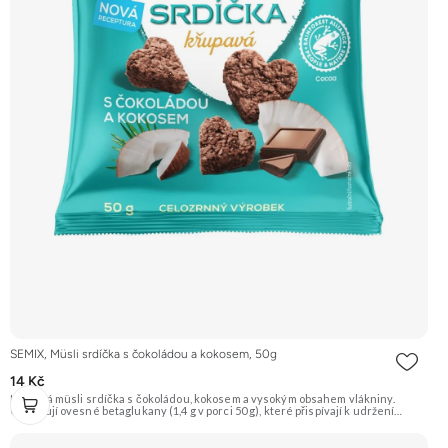
SEMIX, Müsli srdíčka s čokoládou a kokosem, 50g
14 Kč
Křupavá müsli srdíčka s čokoládou, kokosem a vysokým obsahem vlákniny.
Obsahují ovesné betaglukany (1,4 g v porci 50 g), které přispívají k udržení
normální hladiny cholesterolu v krvi. Doporučujeme vyzkoušet Zengana,
Maliny, Lyofilizované XXL Prémiová kvalita Výhodná cena Vyzkoušet