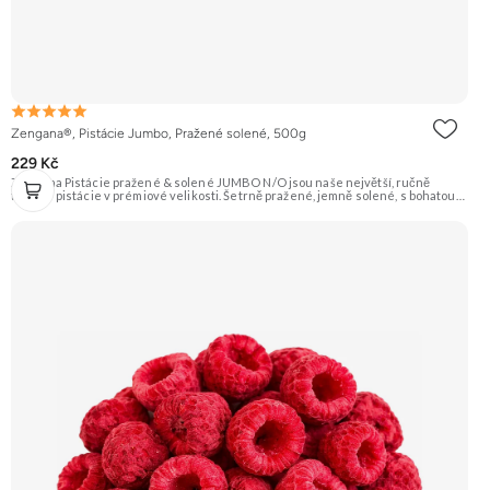
Zengana®, Pistácie Jumbo, Pražené solené, 500g
229 Kč
Zengana Pistácie pražené & solené JUMBO N/O jsou naše největší, ručně
tříděné pistácie v prémiové velikosti. Šetrně pražené, jemně solené, s bohatou
oříškovou chutí a měkkým jádrem. Ideální ke zdravému mlsání, do salátů, na
večerní posezení i jako prémiová pochoutka k vínu. 🟢 100% pistácie ⭐ Jumbo
velikost 🧂 Pražené a solené 😋 Prémiový snack