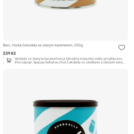
Barú, Horká čokoláda se slaným karamelem, 250g
239 Kč
Horká čokoláda se slaným karamelem je lahodná instantní směs pro přípravu
oblíbeného nápoje. Spojuje bohatou chuť čokolády se sladkými a slanými tóny
karamelu. Ideální pro zahřátí a chvíle pohody. Doporučujeme vyzkoušet
Zengana, Mango, Sušené plátky Prémiová kvalita Výhodná cena Vyzkoušet