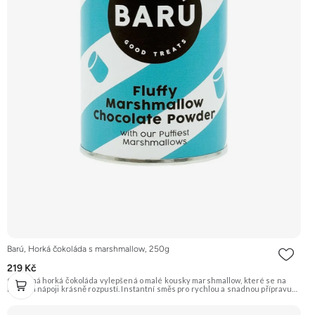
Barú, Horká čokoláda s marshmallow, 250g
219 Kč
Oblíbená horká čokoláda vylepšená o malé kousky marshmallow, které se na
horkém nápoji krásně rozpustí. Instantní směs pro rychlou a snadnou přípravu
nápoje, který potěší děti i dospělé. Doporučujeme vyzkoušet Zengana, Mango,
Sušené plátky Prémiová kvalita Výhodná cena Vyzkoušet