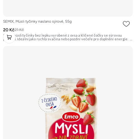
SEMIX, Müsli tyčinky naslano sýrové, 55g
20 Kč
21 Kč
Slané müsli tyčinky bez lepku vyrobené z ovsa a klíčené čočky se sýrovou
příchutí. Ideální jako rychlá svačina nebo pozdní večeře pro doplnění energie.
Doporučujeme vyzkoušet Zengana, Maliny, Lyofilizované XXL Prémiová kvalita
Výhodná cena Vyzkoušet