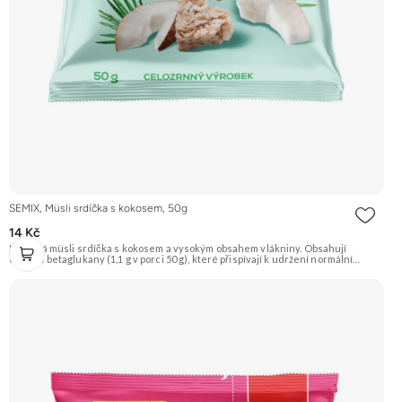
SEMIX, Müsli srdíčka s kokosem, 50g
14 Kč
Křupavá müsli srdíčka s kokosem a vysokým obsahem vlákniny. Obsahují
ovesné betaglukany (1,1 g v porci 50 g), které přispívají k udržení normální
hladiny cholesterolu v krvi. Doporučujeme vyzkoušet Zengana, Maliny,
Lyofilizované XXL Prémiová kvalita Výhodná cena Vyzkoušet