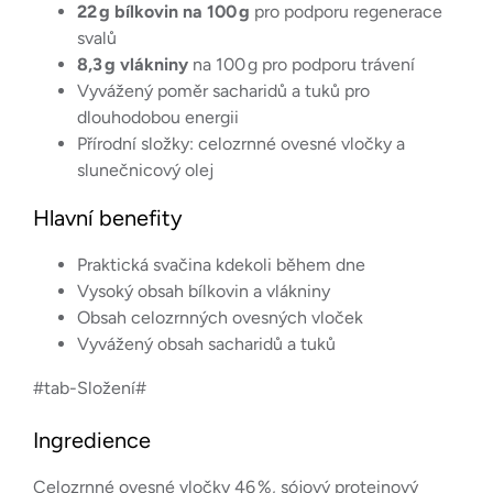
22 g bílkovin na 100 g
pro podporu regenerace
svalů
8,3 g vlákniny
na 100 g pro podporu trávení
Vyvážený poměr sacharidů a tuků pro
dlouhodobou energii
Přírodní složky: celozrnné ovesné vločky a
slunečnicový olej
Hlavní benefity
Praktická svačina kdekoli během dne
Vysoký obsah bílkovin a vlákniny
Obsah celozrnných ovesných vloček
Vyvážený obsah sacharidů a tuků
#tab-Složení#
Ingredience
Celozrnné ovesné vločky 46 %, sójový proteinový