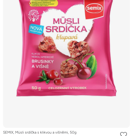
SEMIX, Müsli srdíčka s klikvou a višněmi, 50g