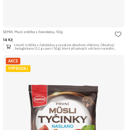
SEMIX, Müsli srdíčka s čokoládou, 50g
14 Kč
Křupavá müsli srdíčka s čokoládou a vysokým obsahem vlákniny. Obsahují
ovesné betaglukany (1,1 g v porci 50 g), které přispívají k udržení normální
hladiny cholesterolu v krvi. Doporučujeme vyzkoušet Zengana, Maliny,
Lyofilizované XXL Prémiová kvalita Výhodná cena Vyzkoušet
AKCE
VÝPRODEJ