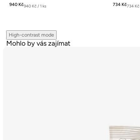
z
z
940 Kč
734 Kč
Měrná
Měrná
940 Kč / 1 ks
734 Kč 
5
5
cena:
cena:
hvězdiček.
hvězdiček.
High-contrast mode
Mohlo by vás zajímat