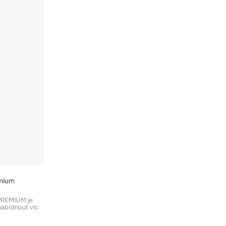
emium
REMIUM je
 nabídnout víc