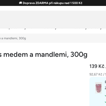
🚚
Doprava ZDARMA při nákupu nad 1 500 Kč
Sportovní výživa
Zdravá výživa
Potraviny & Snacky
 a mandlemi, 300g
 s medem a mandlemi, 300g
139 Kč
Měrná
92,67 Kč / 
cena: