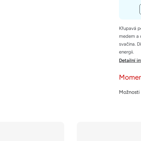
Křupavá p
medem a do
svačina. 
energii.
Detailní i
Momen
Možnosti