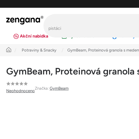
Přejít
na
obsah
Akční nabídka
Výhodná balení
Novinky
Úvod
Potraviny & Snacky
GymBeam, Proteinová granola s medem
GymBeam, Proteinová granola
Průměrné
Značka:
GymBeam
Neohodnoceno
hodnocení
produktu
je
0,0
z
5
hvězdiček.