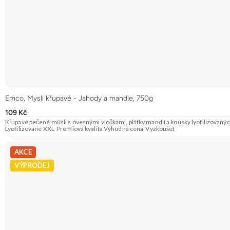
Emco, Mysli křupavé - Jahody a mandle, 750g
109 Kč
Křupavé pečené müsli s ovesnými vločkami, plátky mandlí a kousky lyofilizovaný
Lyofilizované XXL Prémiová kvalita Výhodná cena Vyzkoušet
AKCE
VÝPRODEJ