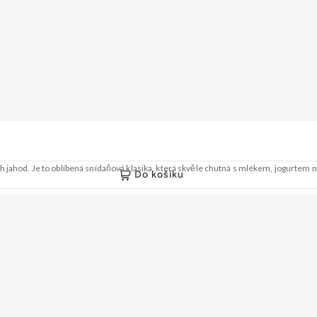
ch jahod. Je to oblíbená snídaňová klasika, která skvěle chutná s mlékem, jogurt
Do košíku