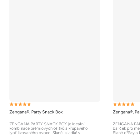
Průměrné
Průměrné
Zengana®, Party Snack Box
Zengana®, Par
hodnocení
hodnocení
produktu
produktu
ZENGANA PARTY SNACK BOX je ideální
ZENGANA PART
kombinace prémiových oříšků a křupavého
balíček pro me
je
je
lyofilizovaného ovoce. Slané i sladké v...
Slané oříšky a 
5,0
5,0