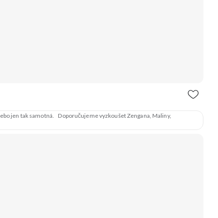
em nebo jen tak samotná. Doporučujeme vyzkoušet Zengana, Maliny,