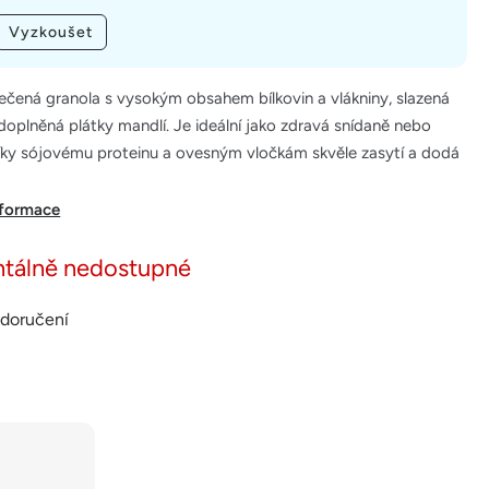
Vyzkoušet
ečená granola s vysokým obsahem bílkovin a vlákniny, slazená
plněná plátky mandlí. Je ideální jako zdravá snídaně nebo
Díky sójovému proteinu a ovesným vločkám skvěle zasytí a dodá
nformace
tálně nedostupné
 doručení