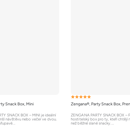
Průměrné
ty Snack Box, Mini
Zengana®, Party Snack Box, Pr
hodnocení
produktu
Y SNACK BOX – MINI je ideální
ZENGANA PARTY SNACK BOX – P
nší návštěvu nebo večer ve dvou.
hostitelský box pro ty, kteří chtějí
je
křupavé...
než běžné slané snacky....
5,0