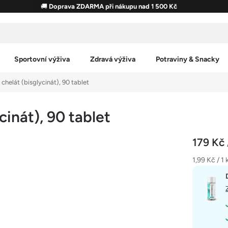
🚚
Doprava ZDARMA při nákupu nad 1 500 Kč
Sportovní výživa
Zdravá výživa
Potraviny & Snacky
helát (bisglycinát), 90 tablet
inát), 90 tablet
179 Kč
Měrná
1,99 Kč / 1 
cena: