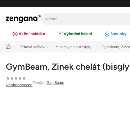
Přejít
na
obsah
Akční nabídka
Výhodná balení
Novinky
Úvod
Zdravá výživa
Minerály a elektrolyty
GymBeam, Zinek c
GymBeam, Zinek chelát (bisglyc
Průměrné
Značka:
GymBeam
Neohodnoceno
hodnocení
produktu
je
0,0
z
5
hvězdiček.