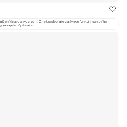
 snížení únavy a vyčerpání. Zinek podporuje správnou funkci imunitního
egan kapsle Vyzkoušet