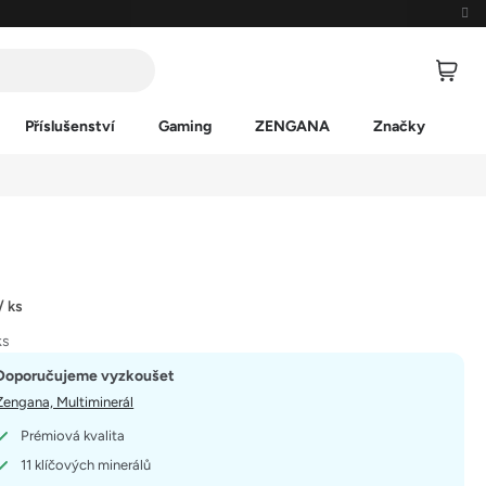
Příslušenství
Gaming
ZENGANA
Značky
/ ks
ks
Doporučujeme vyzkoušet
Zengana, Multiminerál
Prémiová kvalita
11 klíčových minerálů