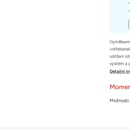
GymBeam Z
vstřebatel
udržení zd
systém a p
Detailní i
Momen
Možnosti