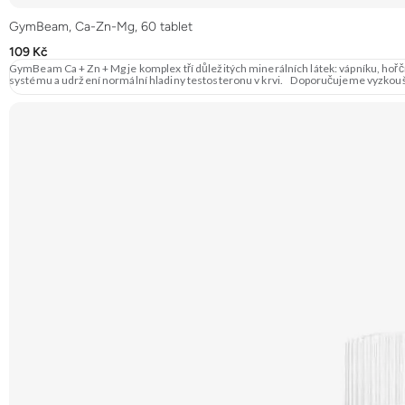
GymBeam, Ca-Zn-Mg, 60 tablet
109 Kč
GymBeam Ca + Zn + Mg je komplex tří důležitých minerálních látek: vápníku, hořčík
systému a udržení normální hladiny testosteronu v krvi. Doporučujeme vyzkouš