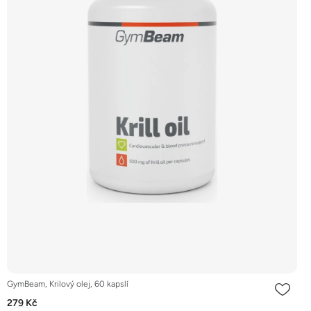
GymBeam, Krilový olej, 60 kapslí
279 Kč