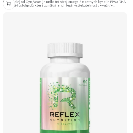
Krilový olej od GymBeam je unikátní zdroj omega-3 mastných kyselin EPA a DHA
ve formě fosfolipidů, které zajišťují jejich lepší vstřebatelnost a využití v
organismu. Je také přirozeným zdrojem antioxidantu astaxantinu. Tento olej
pochází z malých korýšů (kril) žijících v nejčistších vodách Antarktidy.
Doporučujeme vyzkoušet ZENGANA, Omega 3, rybí olej Prémiová kvalita
Přirozená forma Výhodná cena Vyzkoušet