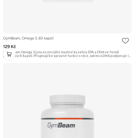
GymBeam, Omega 3, 60 kapslí
129 Kč
GymBeam Omega 3 jsou esenciální mastné kyseliny EPA a DHA ve formě
praktických kapslí. Přispívají ke správné funkci srdce, zatímco DHA podporuje i
správnou funkci mozku a udržení dobrého zraku. Každá dávka obsahuje 2000 mg
rybího oleje s 360 mg EPA a 240 mg DHA, doplněno o vitamín E. Doporučujeme
vyzkoušet ZENGANA, Omega 3, rybí olej Prémiová kvalita Přirozená forma
Výhodná cena Vyzkoušet