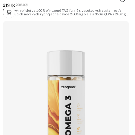
219 Kč
238 Kč
Prémiový rybí olej ve 100 % přirozené TAG formě s vysokou vstřebatelnostíz
volně žijících mořských ryb. V jedné dávce 2 000 mg oleje s 360 mg EPA a 240 mg
DHA, které přispívají k normální činnosti srdce, mozku a zraku. Obohaceno o
vitamin E (D-α-tokoferol) pro ochranu oleje před oxidací. Čisté složení bez GMO
a zbytečných přísad – pouze to, co tělo skutečně potřebuje. 🐟 TAG forma ❤️
Srdce 🧠 Mozek 👁 Zrak 💊 EPA & DHA 🌿 Vysoká čistota