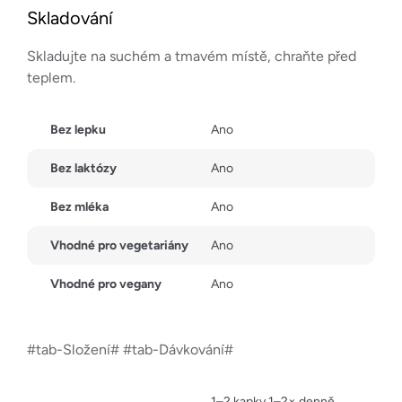
Skladování
Skladujte na suchém a tmavém místě, chraňte před
teplem.
Bez lepku
Ano
Bez laktózy
Ano
Bez mléka
Ano
Vhodné pro vegetariány
Ano
Vhodné pro vegany
Ano
#tab-Složení# #tab-Dávkování#
1–2 kapky 1–2× denně.