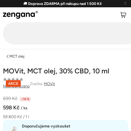
Přejít
🚚
Doprava ZDARMA při nákupu nad 1 500 Kč
na
obsah
MCT olej
MOVit, MCT olej, 30% CBD, 10 ml
Průměrné
AKCE
Značka:
MOVit
Neohodnoceno
hodnocení
produktu
699 Kč
–14 %
je
598 Kč
/ ks
0,0
Měrná
59 800 Kč / 1 l
z
cena:
5
Doporučujeme vyzkoušet