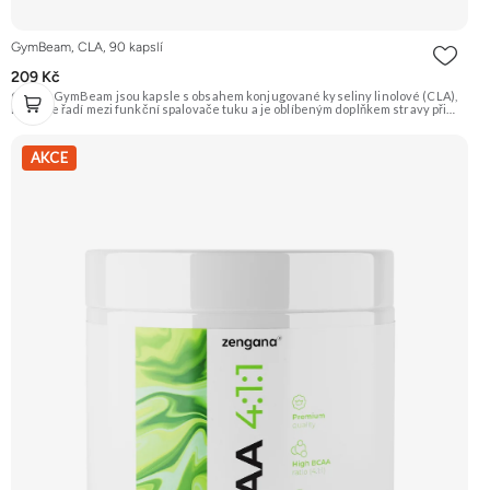
GymBeam, CLA, 90 kapslí
209 Kč
CLA od GymBeam jsou kapsle s obsahem konjugované kyseliny linolové (CLA),
která se řadí mezi funkční spalovače tuku a je oblíbeným doplňkem stravy při
redukčních dietách. Každá dávka poskytuje 1600 mg CLA. Doporučujeme
vyzkoušet ZENGANA, Omega 3, rybí olej Prémiová kvalita Přirozená forma
Výhodná cena Vyzkoušet
AKCE