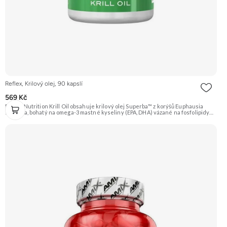
Reflex, Krilový olej, 90 kapslí
569 Kč
Reflex Nutrition Krill Oil obsahuje krilový olej Superba™ z korýšů Euphausia
superba, bohatý na omega-3 mastné kyseliny (EPA, DHA) vázané na fosfolipidy
pro lepší vstřebatelnost. Přirozeně obsahuje antioxidant astaxanthin.
Doporučujeme vyzkoušet ZENGANA, Omega 3, rybí olej Prémiová kvalita
Přirozená forma Výhodná cena Vyzkoušet