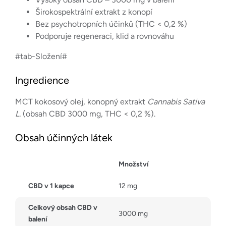
Širokospektrální extrakt z konopí
Bez psychotropních účinků (THC < 0,2 %)
Podporuje regeneraci, klid a rovnováhu
#tab-Složení#
Ingredience
MCT kokosový olej, konopný extrakt
Cannabis Sativa
L.
(obsah CBD 3000 mg, THC < 0,2 %).
Obsah účinných látek
Množství
CBD v 1 kapce
12 mg
Celkový obsah CBD v
3000 mg
balení