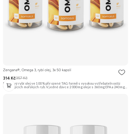
Zengana®, Omega 3, rybí olej, 3x 50 kapslí
314 Kč
357 Kč
Prémiový rybí olej ve 100 % přirozené TAG formě s vysokou vstřebatelnostíz
volně žijících mořských ryb. V jedné dávce 2 000 mg oleje s 360 mg EPA a 240 mg
DHA, které přispívají k normální činnosti srdce, mozku a zraku. Obohaceno o
vitamin E (D-α-tokoferol) pro ochranu oleje před oxidací. Čisté složení bez GMO
a zbytečných přísad – pouze to, co tělo skutečně potřebuje. 🐟 TAG forma ❤️
Srdce 🧠 Mozek 👁 Zrak 💊 EPA & DHA 🌿 Vysoká čistota