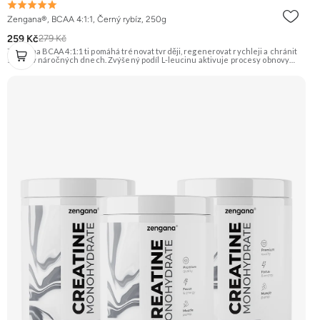
Zengana®, BCAA 4:1:1, Černý rybíz, 250g
259 Kč
279 Kč
Zengana BCAA 4:1:1 ti pomáhá trénovat tvrději, regenerovat rychleji a chránit
svaly i v náročných dnech. Zvýšený podíl L-leucinu aktivuje procesy obnovy
svalů, zatímco L-valin a L-isoleucin zajišťují energii a ochranu svalových vláken.
Perfektně rozpustné, bez cukru a ideální před, během i po tréninku. Instantní
forma s příjemnou chutí. Vegan friendly. 🧬 Poměr 4:1:1 💪 Ochrana svalů ⚡
Energie při tréninku 🔥 Více leucinu 💧 Instantní rozpustnost 🌱 Vegan