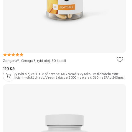
Zengana®, Omega 3, rybí olej, 50 kapslí
119 Kč
Prémiový rybí olej ve 100 % přirozené TAG formě s vysokou vstřebatelnostíz
volně žijících mořských ryb. V jedné dávce 2 000 mg oleje s 360 mg EPA a 240 mg
DHA, které přispívají k normální činnosti srdce, mozku a zraku. Obohaceno o
vitamin E (D-α-tokoferol) pro ochranu oleje před oxidací. Čisté složení bez GMO
a zbytečných přísad – pouze to, co tělo skutečně potřebuje. 🐟 TAG forma ❤️
Srdce 🧠 Mozek 👁 Zrak 💊 EPA & DHA 🌿 Vysoká čistota