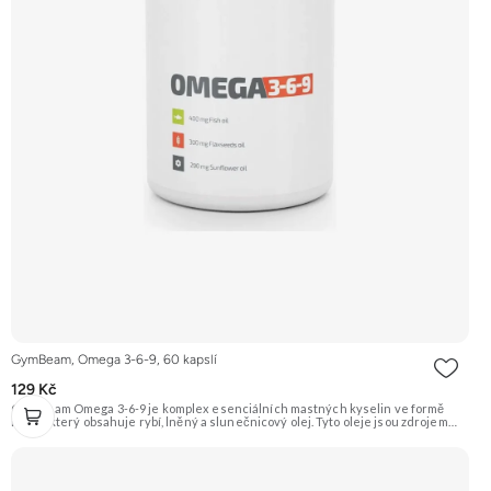
GymBeam, Omega 3-6-9, 60 kapslí
129 Kč
GymBeam Omega 3-6-9 je komplex esenciálních mastných kyselin ve formě
kapslí, který obsahuje rybí, lněný a slunečnicový olej. Tyto oleje jsou zdrojem
omega-3 (EPA, DHA, ALA), omega-6 (kyselina linolová) a omega-9 mastných
kyselin, které podporují zdraví srdce, mozku a zraku. Doporučujeme vyzkoušet
ZENGANA, Omega 3, rybí olej Prémiová kvalita Přirozená forma Výhodná cena
Vyzkoušet