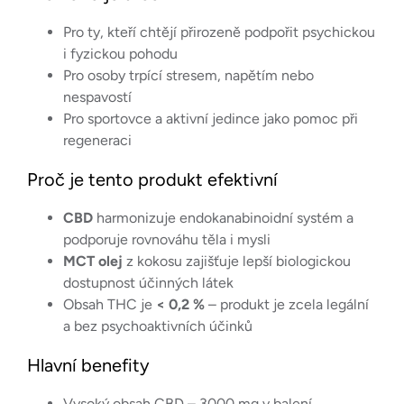
Pro ty, kteří chtějí přirozeně podpořit psychickou
i fyzickou pohodu
Pro osoby trpící stresem, napětím nebo
nespavostí
Pro sportovce a aktivní jedince jako pomoc při
regeneraci
Proč je tento produkt efektivní
CBD
harmonizuje endokanabinoidní systém a
podporuje rovnováhu těla i mysli
MCT olej
z kokosu zajišťuje lepší biologickou
dostupnost účinných látek
Obsah THC je
< 0,2 %
– produkt je zcela legální
a bez psychoaktivních účinků
Hlavní benefity
Vysoký obsah CBD – 3000 mg v balení