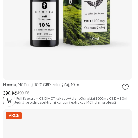
Hemnia, MCT olej, 10 % CBD, zelený čaj, 10 ml
398 Kč
499 Kč
Hemnia Full Spectrum CBD MCT kokosový olej 10% nabízí 1000 mg CBD v 10ml
balení. Jedná se o plnospektrální konopný extrakt v MCT oleji pro lepší
vstřebatelnost, s jemnou přírodní příchutí zeleného čaje. Vhodný pro podporu
celkové pohody. Doporučujeme vyzkoušet ZENGANA, Omega 3, rybí olej
Prémiová kvalita Přirozená forma Výhodná cena Vyzkoušet
AKCE