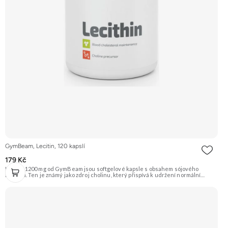
GymBeam, Lecitin, 120 kapslí
179 Kč
Lecitin 1200 mg od GymBeam jsou softgelové kapsle s obsahem sójového
lecitinu. Ten je známý jako zdroj cholinu, který přispívá k udržení normální
funkce jater a správné látkové přeměně lipidů. Je vhodný pro všechny, kteří se
chtějí maximálně starat o své zdraví. Doporučujeme vyzkoušet ZENGANA,
Omega 3, rybí olej Prémiová kvalita Přirozená forma Výhodná cena Vyzkoušet