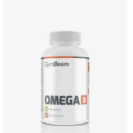
srdce, mozku a zraku. Doporučujeme vyzkoušet ZENGANA, Omega 3, rybí olej
Prémiová kvalita Přirozená forma Výhodná cena Vyzkoušet