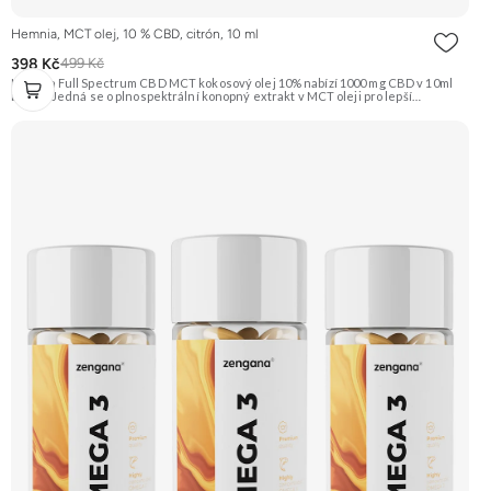
Hemnia, MCT olej, 10 % CBD, citrón, 10 ml
398 Kč
499 Kč
Hemnia Full Spectrum CBD MCT kokosový olej 10% nabízí 1000 mg CBD v 10ml
balení. Jedná se o plnospektrální konopný extrakt v MCT oleji pro lepší
vstřebatelnost, s osvěžující přírodní citrónovou příchutí. Vhodný pro podporu
celkové pohody. Doporučujeme vyzkoušet ZENGANA, Omega 3, rybí olej
Prémiová kvalita Přirozená forma Výhodná cena Vyzkoušet