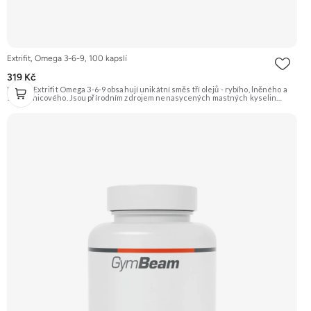
Extrifit, Omega 3-6-9, 100 kapslí
319 Kč
Kapsle Extrifit Omega 3-6-9 obsahují unikátní směs tří olejů - rybího, lněného a
slunečnicového. Jsou přírodním zdrojem nenasycených mastných kyselin
omega 3 (EPA, DHA, ALA), omega 6 (kyselina linolová) a omega 9 (kyselina
olejová). Mastné kyseliny omega 3 EPA a DHA přispívají k normální činnosti
srdce, DHA navíc k udržení normální činnosti mozku a normálního stavu zraku.
Kapsle jsou obohaceny o vitamín E. Doporučujeme vyzkoušet ZENGANA,
Omega 3, rybí olej Prémiová kvalita Přirozená forma Výhodná cena Vyzkoušet