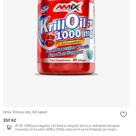
Amix, Krilový olej, 60 kapslí
352 Kč
Amix Krill Oil 1000 jsou kapsle s krilovým olejem, který je bohatým zdrojem
omega-3 mastných kyselin (EPA a DHA) vázaných na fosfolipidy pro lepší
vstřebatelnost. Obsahuje také přírodní antioxidant astaxantin. Podporuje zdraví