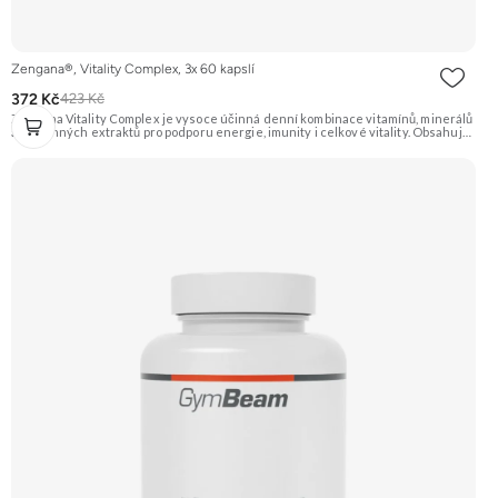
Zengana®, Vitality Complex, 3x 60 kapslí
372 Kč
423 Kč
Zengana Vitality Complex je vysoce účinná denní kombinace vitamínů, minerálů
a rostlinných extraktů pro podporu energie, imunity i celkové vitality. Obsahuje
silné chelátové formy minerálů, aktivní formy vitamínů a extrakty z ženšenu,
rodioly, kurkumy a zázvoru. Jedna dávka denně pokryje klíčové nutriční potřeby
a pomáhá tělu lépe fungovat v náročném období. Vegan kapsle, bez zbytečných
přísad. 🧬 15+ aktivních látek ⚡ Denní energie 🛡 Silná imunita 🧠 Mentální výkon
💊 Q10 & extrakty 🌱 Vegan kapsle