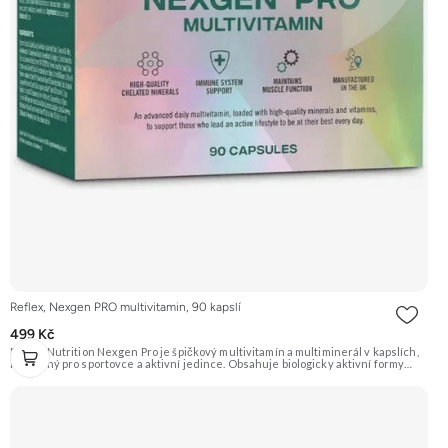
Reflex, Nexgen PRO multivitamin, 90 kapslí
499 Kč
Reflex Nutrition Nexgen Pro je špičkový multivitamín a multiminerál v kapslích,
navržený pro sportovce a aktivní jedince. Obsahuje biologicky aktivní formy
vitamínů, chelátové formy minerálů pro maximální využitelnost, probiotické
kultury LactoSpore a trávicí enzymy Digezyme. Doporučujeme vyzkoušet
Zengana, Vitality Complex Prémiová kvalita 15 klíčových vitamínů a minerálů
Obohaceno o bylinné extrakty Výhodná cena Vegan kapsle Vyzkoušet