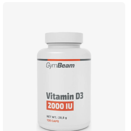
kosti i kardiovaskulární systém.Vegan kapsle, bez zbytečných přísad. ☀️ Vitamin
D3 + K2 🦴 Silné kosti 🛡 Podpora imunity ❤️ Podpora srdce 💊 Forma MK-7 🌱
Vegan kapsle