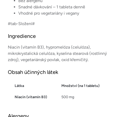
Bez alergenů
Snadné dávkování – 1 tableta denně
Vhodné pro vegetariány i vegany
#tab-Složení#
Ingredience
Niacin (vitamín B3), hypromelóza (celulóza),
mikrokrystalická celulóza, kyselina stearová (rostlinný
zdroj), vegetariánský povlak, oxid křemičitý.
Obsah účinných látek
Látka
Množství (na 1 tabletu)
Niacin (vitamín B3)
500 mg
Alergeny