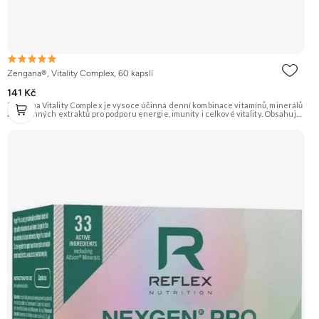
Zengana®, Vitality Complex, 60 kapslí
141 Kč
Zengana Vitality Complex je vysoce účinná denní kombinace vitamínů, minerálů
a rostlinných extraktů pro podporu energie, imunity i celkové vitality. Obsahuje
silné chelátové formy minerálů, aktivní formy vitamínů a extrakty z ženšenu,
rodioly, kurkumy a zázvoru. Jedna dávka denně pokryje klíčové nutriční potřeby
a pomáhá tělu lépe fungovat v náročném období. Vegan kapsle, bez zbytečných
přísad. 🧬 15+ aktivních látek ⚡ Denní energie 🛡 Silná imunita 🧠 Mentální výkon
💊 Q10 & extrakty 🌱 Vegan kapsle