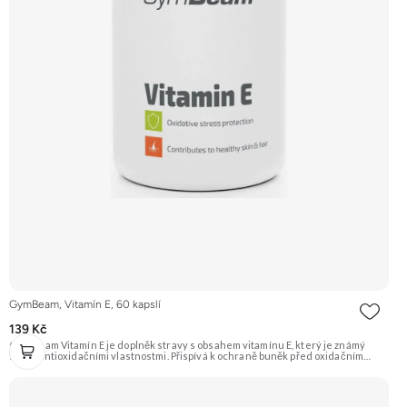
GymBeam, Vitamín E, 60 kapslí
139 Kč
GymBeam Vitamín E je doplněk stravy s obsahem vitamínu E, který je známý
svými antioxidačními vlastnostmi. Přispívá k ochraně buněk před oxidačním
stresem způsobeným volnými radikály. Doporučujeme vyzkoušet Zengana,
Vitality Complex Prémiová kvalita 15 klíčových vitamínů a minerálů Obohaceno o
bylinné extrakty Výhodná cena Vegan kapsle Vyzkoušet