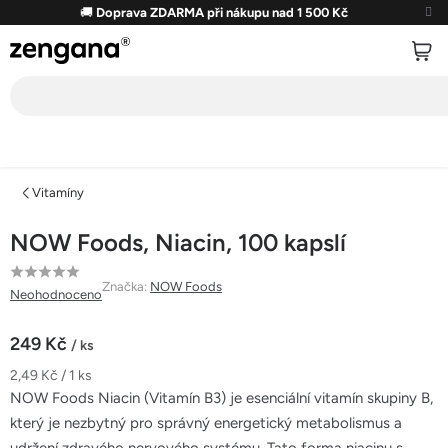
Přejít
🚚
Doprava ZDARMA při nákupu nad 1 500 Kč
na
obsah
Vitamíny
NOW Foods, Niacin, 100 kapslí
Průměrné
Značka:
NOW Foods
Neohodnoceno
hodnocení
produktu
249 Kč
/ ks
je
Měrná
2,49 Kč / 1 ks
0,0
cena:
NOW Foods Niacin (Vitamín B3) je esenciální vitamín skupiny B,
z
který je nezbytný pro správný energetický metabolismus a
5