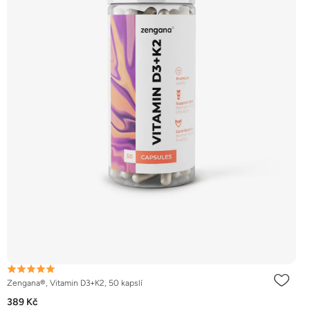
Zengana®, Vitamin D3+K2, 50 kapslí
389 Kč