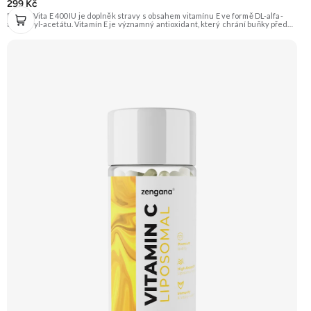
299 Kč
Extrifit Vita E 400 IU je doplněk stravy s obsahem vitamínu E ve formě DL-alfa-
tokoferyl-acetátu. Vitamín E je významný antioxidant, který chrání buňky před
poškozením volnými radikály a oxidačním stresem. Je určen pro aktivní jedince
a sportovce. Doporučujeme vyzkoušet Zengana, Vitality Complex Prémiová
kvalita 15 klíčových vitamínů a minerálů Obohaceno o bylinné extrakty Výhodná
cena Vegan kapsle Vyzkoušet