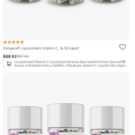
Zengana®, Liposomální Vitamin C, 3x 50 kapslí
868 Kč
987 Kč
Zengana Liposomal Vitamin C využívá prémiovou liposomální formu Liposovit®
pro špičkovou vstřebatelnost a stabilitu. Obsahuje vitamin C s posílením o šípek
(přírodní zdroj C) a extrakt ze zázvoru (10:1). Ideální pro imunitu, energii a
regeneraci. Vegan kapsle, bez zbytečných přísad. 💊 Liposomální forma 🛡 Silná
imunita 🧬 Ochrana buněk 💊 Vysoká vstřebatelnost 🍊 Vitamin C 🌱 Vegan
kapsle