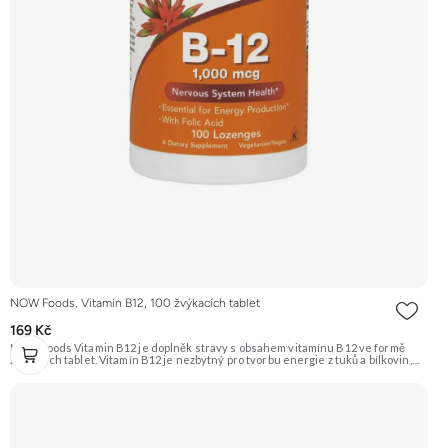
NOW Foods, Vitamín B12, 100 žvýkacích tablet
169 Kč
NOW Foods Vitamin B12 je doplněk stravy s obsahem vitamínu B12 ve formě
žvýkacích tablet. Vitamín B12 je nezbytný pro tvorbu energie z tuků a bílkovin,
podporuje zdravý nervový systém a je klíčový pro syntézu DNA a tvorbu
červených krvinek. Doporučujeme vyzkoušet Zengana, Vitality Complex
Prémiová kvalita 15 klíčových vitamínů a minerálů Obohaceno o bylinné extrakty
Výhodná cena Vegan kapsle Vyzkoušet