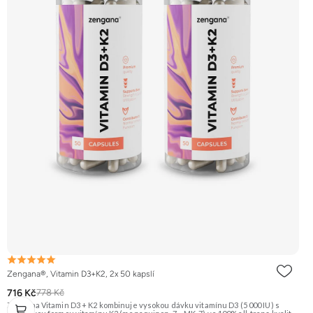
Zengana®, Vitamin D3+K2, 2x 50 kapslí
716 Kč
778 Kč
Zengana Vitamin D3 + K2 kombinuje vysokou dávku vitamínu D3 (5 000 IU) s