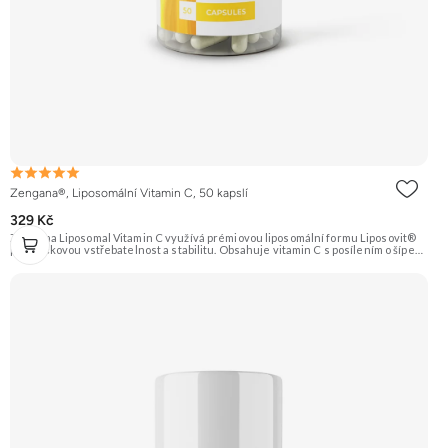
Zengana®, Liposomální Vitamin C, 50 kapslí
329 Kč
Zengana Liposomal Vitamin C využívá prémiovou liposomální formu Liposovit®
pro špičkovou vstřebatelnost a stabilitu. Obsahuje vitamin C s posílením o šípek
(přírodní zdroj C) a extrakt ze zázvoru (10:1). Ideální pro imunitu, energii a
regeneraci. Vegan kapsle, bez zbytečných přísad. 💊 Liposomální forma 🛡 Silná
imunita 🧬 Ochrana buněk 💊 Vysoká vstřebatelnost 🍊 Vitamin C 🌱 Vegan
kapsle