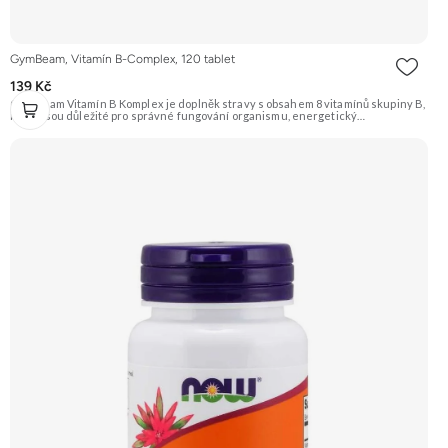
GymBeam, Vitamín B-Complex, 120 tablet
139 Kč
GymBeam Vitamín B Komplex je doplněk stravy s obsahem 8 vitamínů skupiny B,
které jsou důležité pro správné fungování organismu, energetický
metabolismus a nervový systém. Je vhodný pro vegany. Doporučujeme
vyzkoušet Zengana, Vitality Complex Prémiová kvalita 15 klíčových vitamínů a
minerálů Obohaceno o bylinné extrakty Výhodná cena Vegan kapsle Vyzkoušet