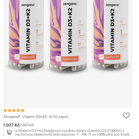
Zengana®, Vitamin D3+K2, 3x 50 kapslí
1 027 Kč
1 167 Kč
Zengana Vitamin D3 + K2 kombinuje vysokou dávku vitamínu D3 (5 000 IU) s
prémiovou formou vitamínu K2 (menaquinon-7 – MK-7) ve 100% all-trans kvalitě.
Společně pomáhají efektivně řídit využití vápníku, podporují imunitu, zdravé