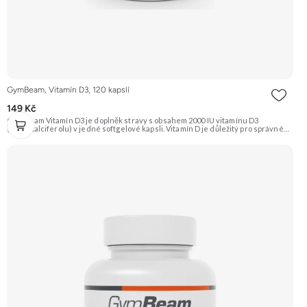
GymBeam, Vitamín D3, 120 kapslí
149 Kč
GymBeam Vitamín D3 je doplněk stravy s obsahem 2000 IU vitamínu D3
(cholekalciferolu) v jedné softgelové kapsli. Vitamín D je důležitý pro správné
fungování imunitního systému, zdraví kostí a zubů a pro udržení optimální
funkce svalů. Doporučujeme vyzkoušet Zengana, Vitamin D3+K2 Prémiová
kvalita Vysoká hodnota UI Výhodná cena Vyzkoušet