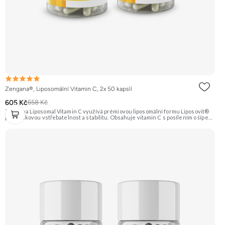
Zengana®, Liposomální Vitamin C, 2x 50 kapslí
605 Kč
658 Kč
Zengana Liposomal Vitamin C využívá prémiovou liposomální formu Liposovit®
pro špičkovou vstřebatelnost a stabilitu. Obsahuje vitamin C s posílením o šípek
(přírodní zdroj C) a extrakt ze zázvoru (10:1). Ideální pro imunitu, energii a
regeneraci. Vegan kapsle, bez zbytečných přísad. 💊 Liposomální forma 🛡 Silná
imunita 🧬 Ochrana buněk 💊 Vysoká vstřebatelnost 🍊 Vitamin C 🌱 Vegan
kapsle