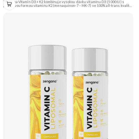
Zengana Vitamin D3 + K2 kombinuje vysokou dávku vitamínu D3 (5 000 IU) s
prémiovou formou vitamínu K2 (menaquinon-7 – MK-7) ve 100% all-trans kvalitě.
Společně pomáhají efektivně řídit využití vápníku, podporují imunitu, zdravé
kosti i kardiovaskulární systém.Vegan kapsle, bez zbytečných přísad. ☀️ Vitamin
D3 + K2 🦴 Silné kosti 🛡 Podpora imunity ❤️ Podpora srdce 💊 Forma MK-7 🌱
Vegan kapsle