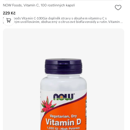
NOW Foods, Vitamín C, 100 rostlinných kapslí
229 Kč
NOW Foods Vitamin C-1000 je doplněk stravy s obsahem vitamínu C s
postupným uvolňováním, obohacený o citrusové bioflavonoidy a rutin. Vitamín C
je silný antioxidant, který podporuje imunitní systém a je důležitý pro tvorbu
kolagenu. Bioflavonoidy a rutin podporují jeho vstřebatelnost a účinnost.
Produkt je vhodný pro vegetariány a vegany. Doporučujeme vyzkoušet
Zengana, Liposomální Vitamin C Prémiová kvalita Liposomální vysoce
vstřebatelná forma Výhodná cena Vegan kapsle Vyzkoušet