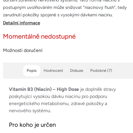
udržení zdravého nervového systému. Tato forma niacinu s
hvězdiček.
postupným uvolňováním může snižovat "niacinový flush", tedy
zarudnutí pokožky spojené s vysokými dávkami niacinu.
Detailní informace
Momentálně nedostupné
Možnosti doručení
Popis
Hodnocení
Diskuze
Podobné (7)
Vitamin B3 (Niacin) – High Dose
je doplněk stravy
poskytující vysokou dávku niacinu pro podporu
energetického metabolismu, zdravé pokožky a
nervového systému.
Pro koho je určen