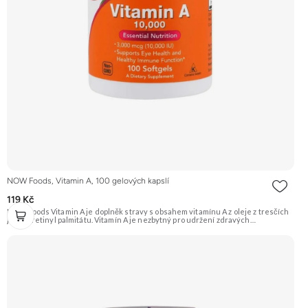
NOW Foods, Vitamin A, 100 gelových kapslí
119 Kč
NOW Foods Vitamin A je doplněk stravy s obsahem vitamínu A z oleje z tresčích
jater a retinyl palmitátu. Vitamín A je nezbytný pro udržení zdravých
epiteliálních tkání, které se nacházejí v očích, kůži a dýchacím ústrojí. Podporuje
funkci zraku a imunitního systému. Doporučujeme vyzkoušet Zengana, Vitality
Complex Prémiová kvalita 15 klíčových vitamínů a minerálů Obohaceno o
bylinné extrakty Výhodná cena Vegan kapsle Vyzkoušet