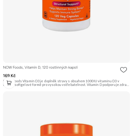
NOW Foods, Vitamín D, 120 rostlinných kapslí
169 Kč
NOW Foods Vitamín D3 je doplněk stravy s obsahem 1000 IU vitamínu D3 v
tekuté softgelové formě pro vysokou vstřebatelnost. Vitamín D podporuje zdraví
kostí, zubů a správnou funkci imunitního systému. Je klíčový pro vstřebávání
vápníku v těle. Doporučujeme vyzkoušet Zengana, Vitamin D3+K2 Prémiová
kvalita Vysoká hodnota UI Výhodná cena Vyzkoušet