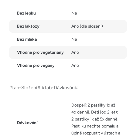
Bez lepku
Ne
Bez laktózy
Ano (dle složení)
Bez mléka
Ne
Vhodné pro vegetariány
Ano
Vhodné pro vegany
Ano
#tab-Složení# #tab-Dávkování#
Dospělí: 2 pastilky 1x až
4x denně. Děti (od 2 let):
2 pastilky 1x až 5x denně.
Dávkování
Pastilku nechte pomalu a
úplně rozpustit v ústech a