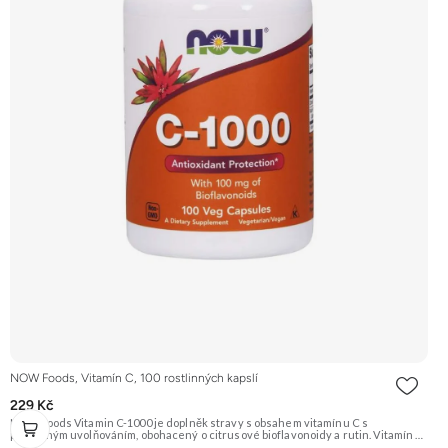
NOW Foods, Vitamín C, 100 rostlinných kapslí
229 Kč
NOW Foods Vitamin C-1000 je doplněk stravy s obsahem vitamínu C s
postupným uvolňováním, obohacený o citrusové bioflavonoidy a rutin. Vitamín C
je silný antioxidant, který podporuje imunitní systém a je důležitý pro tvorbu