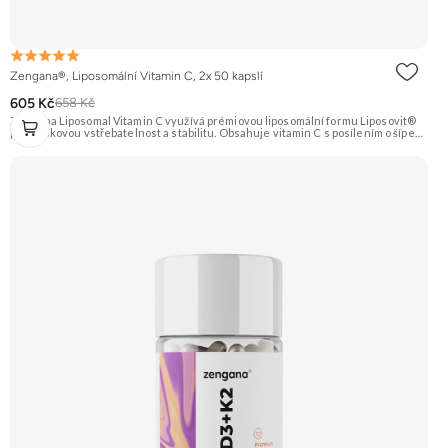
Zengana®, Liposomální Vitamin C, 2x 50 kapslí
605 Kč
658 Kč
Zengana Liposomal Vitamin C využívá prémiovou liposomální formu Liposovit®
pro špičkovou vstřebatelnost a stabilitu. Obsahuje vitamin C s posílením o šípek
(přírodní zdroj C) a extrakt ze zázvoru (10:1). Ideální pro imunitu, energii a
regeneraci. Vegan kapsle, bez zbytečných přísad. 💊 Liposomální forma 🛡 Silná
imunita 🧬 Ochrana buněk 💊 Vysoká vstřebatelnost 🍊 Vitamin C 🌱 Vegan
kapsle