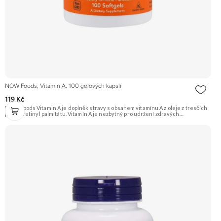
NOW Foods, Vitamin A, 100 gelových kapslí
119 Kč
NOW Foods Vitamin A je doplněk stravy s obsahem vitamínu A z oleje z tresčích
jater a retinyl palmitátu. Vitamín A je nezbytný pro udržení zdravých
epiteliálních tkání, které se nacházejí v očích, kůži a dýchacím ústrojí. Podporuje
funkci zraku a imunitního systému. Doporučujeme vyzkoušet Zengana, Vitality
Complex Prémiová kvalita 15 klíčových vitamínů a minerálů Obohaceno o
bylinné extrakty Výhodná cena Vegan kapsle Vyzkoušet