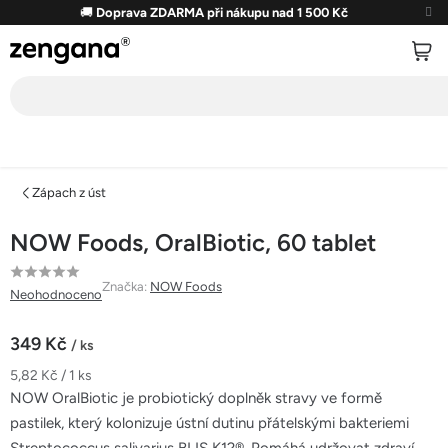
Přejít
🚚
Doprava ZDARMA při nákupu nad 1 500 Kč
na
obsah
Zápach z úst
NOW Foods, OralBiotic, 60 tablet
Průměrné
Značka:
NOW Foods
Neohodnoceno
hodnocení
produktu
349 Kč
/ ks
je
Měrná
5,82 Kč / 1 ks
0,0
cena:
NOW OralBiotic je probiotický doplněk stravy ve formě
z
pastilek, který kolonizuje ústní dutinu přátelskými bakteriemi
5