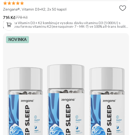
Zengana®, Vitamin D3+K2, 2x 50 kapslí
716 Kč
778 Kč
Zengana Vitamin D3 + K2 kombinuje vysokou dávku vitamínu D3 (5 000 IU) s
prémiovou formou vitamínu K2 (menaquinon-7 – MK-7) ve 100% all-trans kvalitě.
Společně pomáhají efektivně řídit využití vápníku, podporují imunitu, zdravé
kosti i kardiovaskulární systém.Vegan kapsle, bez zbytečných přísad. ☀️ Vitamin
D3 + K2 🦴 Silné kosti 🛡 Podpora imunity ❤️ Podpora srdce 💊 Forma MK-7 🌱
NOVINKA
Vegan kapsle