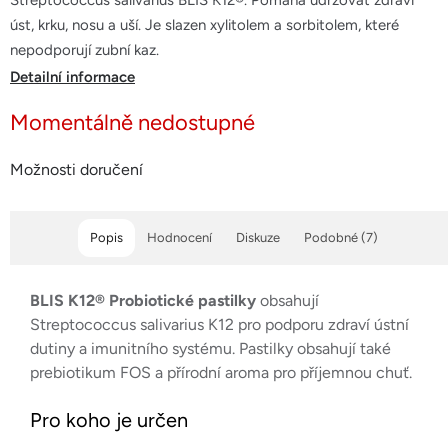
Streptococcus salivarius BLIS K12®. Pomáhá udržovat zdraví
hvězdiček.
úst, krku, nosu a uší. Je slazen xylitolem a sorbitolem, které
nepodporují zubní kaz.
Detailní informace
Momentálně nedostupné
Možnosti doručení
Popis
Hodnocení
Diskuze
Podobné (7)
BLIS K12® Probiotické pastilky
obsahují
Streptococcus salivarius K12 pro podporu zdraví ústní
dutiny a imunitního systému. Pastilky obsahují také
prebiotikum FOS a přírodní aroma pro příjemnou chuť.
Pro koho je určen