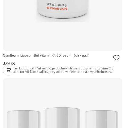
GymBeam, Liposomální Vitamín C, 60 rostlinných kapslí
379 Kč
GymBeam Lipozomální Vitamín C je doplněk stravy s obsahem vitamínu C v
lipozomální formě, která zajišťuje vysokou vstřebatelnost a využitelnost v
organismu. Podporuje správnou funkci imunitního systému, přispívá ke snížení
únavy a chrání buňky před oxidačním stresem. Je vhodný pro vegany.
Doporučujeme vyzkoušet Zengana, Liposomální Vitamin C Prémiová kvalita
Liposomální vysoce vstřebatelná forma Výhodná cena Vegan kapsle Vyzkoušet