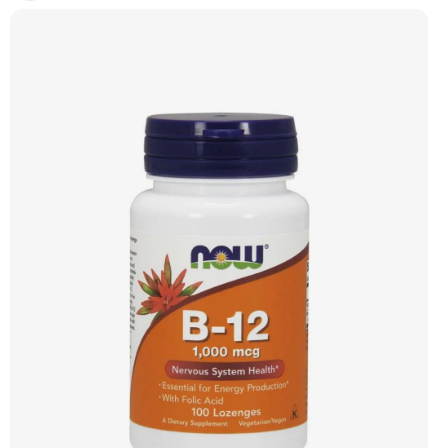
kolagenu. Bioflavonoidy a rutin podporují jeho vstřebatelnost a účinnost.
Produkt je vhodný pro vegetariány a vegany. Doporučujeme vyzkoušet
Zengana, Liposomální Vitamin C Prémiová kvalita Liposomální vysoce
vstřebatelná forma Výhodná cena Vegan kapsle Vyzkoušet