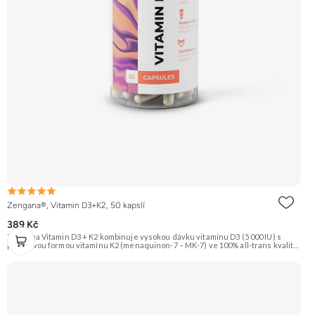
Zengana®, Vitamin D3+K2, 50 kapslí
389 Kč
Zengana Vitamin D3 + K2 kombinuje vysokou dávku vitamínu D3 (5 000 IU) s
prémiovou formou vitamínu K2 (menaquinon-7 – MK-7) ve 100% all-trans kvalitě.
Společně pomáhají efektivně řídit využití vápníku, podporují imunitu, zdravé
kosti i kardiovaskulární systém.Vegan kapsle, bez zbytečných přísad. ☀️ Vitamin
D3 + K2 🦴 Silné kosti 🛡 Podpora imunity ❤️ Podpora srdce 💊 Forma MK-7 🌱
Vegan kapsle