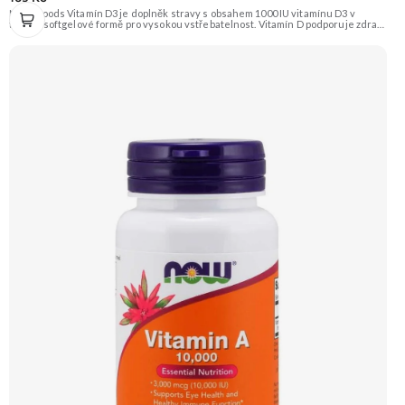
NOW Foods Vitamín D3 je doplněk stravy s obsahem 1000 IU vitamínu D3 v
tekuté softgelové formě pro vysokou vstřebatelnost. Vitamín D podporuje zdraví
kostí, zubů a správnou funkci imunitního systému. Je klíčový pro vstřebávání
vápníku v těle. Doporučujeme vyzkoušet Zengana, Vitamin D3+K2 Prémiová
kvalita Vysoká hodnota UI Výhodná cena Vyzkoušet