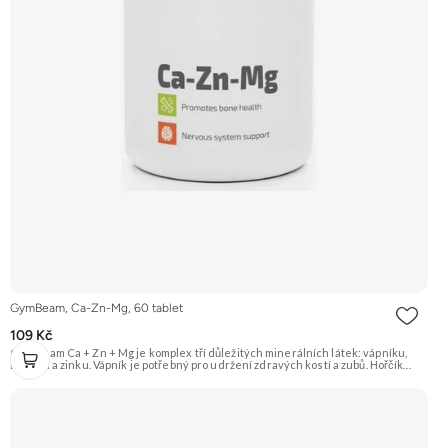
GymBeam, Ca-Zn-Mg, 60 tablet
109 Kč
GymBeam Ca + Zn + Mg je komplex tří důležitých minerálních látek: vápníku,
hořčíku a zinku. Vápník je potřebný pro udržení zdravých kostí a zubů. Hořčík
přispívá ke snížení únavy a vyčerpání. Zinek podporuje správnou funkci
imunitního systému a udržení normální hladiny testosteronu v krvi.
Doporučujeme vyzkoušet Zengana, Multiminerál Prémiová kvalita 11 klíčových
minerálů Výhodná cena Vegan kapsle Vyzkoušet