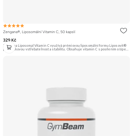
Zengana®, Liposomální Vitamin C, 50 kapslí
329 Kč
Zengana Liposomal Vitamin C využívá prémiovou liposomální formu Liposovit®
pro špičkovou vstřebatelnost a stabilitu. Obsahuje vitamin C s posílením o šípek
(přírodní zdroj C) a extrakt ze zázvoru (10:1). Ideální pro imunitu, energii a
regeneraci. Vegan kapsle, bez zbytečných přísad. 💊 Liposomální forma 🛡 Silná
imunita 🧬 Ochrana buněk 💊 Vysoká vstřebatelnost 🍊 Vitamin C 🌱 Vegan
kapsle