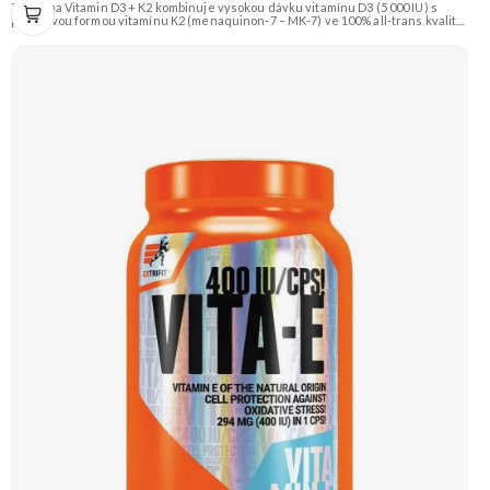
Zengana Vitamin D3 + K2 kombinuje vysokou dávku vitamínu D3 (5 000 IU) s
prémiovou formou vitamínu K2 (menaquinon-7 – MK-7) ve 100% all-trans kvalitě.
Společně pomáhají efektivně řídit využití vápníku, podporují imunitu, zdravé
kosti i kardiovaskulární systém.Vegan kapsle, bez zbytečných přísad. ☀️ Vitamin
D3 + K2 🦴 Silné kosti 🛡 Podpora imunity ❤️ Podpora srdce 💊 Forma MK-7 🌱
Vegan kapsle