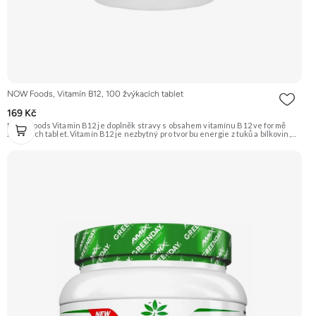
NOW Foods, Vitamín B12, 100 žvýkacích tablet
169 Kč
NOW Foods Vitamin B12 je doplněk stravy s obsahem vitamínu B12 ve formě
žvýkacích tablet. Vitamín B12 je nezbytný pro tvorbu energie z tuků a bílkovin,
podporuje zdravý nervový systém a je klíčový pro syntézu DNA a tvorbu
červených krvinek. Doporučujeme vyzkoušet Zengana, Vitality Complex
Prémiová kvalita 15 klíčových vitamínů a minerálů Obohaceno o bylinné extrakty
Výhodná cena Vegan kapsle Vyzkoušet