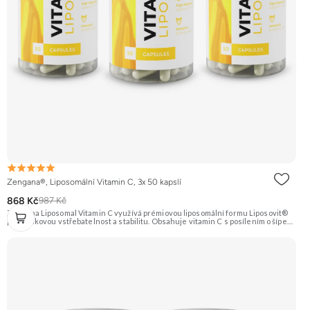
Zengana®, Liposomální Vitamin C, 3x 50 kapslí
868 Kč
987 Kč
Zengana Liposomal Vitamin C využívá prémiovou liposomální formu Liposovit®
pro špičkovou vstřebatelnost a stabilitu. Obsahuje vitamin C s posílením o šípek
(přírodní zdroj C) a extrakt ze zázvoru (10:1). Ideální pro imunitu, energii a
regeneraci. Vegan kapsle, bez zbytečných přísad. 💊 Liposomální forma 🛡 Silná
imunita 🧬 Ochrana buněk 💊 Vysoká vstřebatelnost 🍊 Vitamin C 🌱 Vegan
kapsle