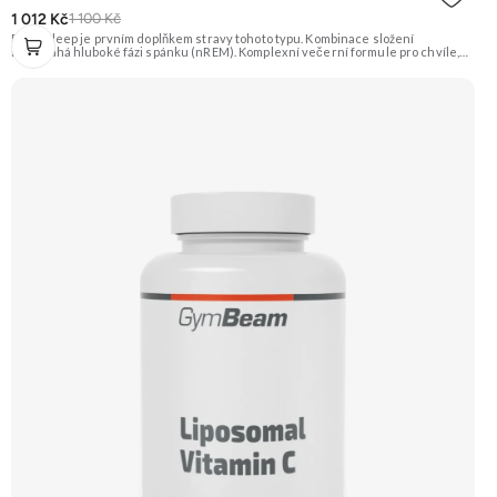
1 012 Kč
1 100 Kč
Deep Sleep je prvním doplňkem stravy tohoto typu. Kombinace složení
napomáhá hluboké fázi spánku (nREM). Komplexní večerní formule pro chvíle,
když potřebuješ zpomalit, zklidnit hlavu a připravit tělo na kvalitní
spánek. Spánek je klíčový pro regeneraci těla i mysli a vytváří dobrý základ pro
lepší fungování během následujícího dne. Stačí 2 kapsle 30–60 minut před
spaním. 💤 Vyšší kvalita spánku 🧘 Relaxace 🌿 Přírodní složení ❤️ Odbourání
stresu 🧠 Mozková regenerace 🌙 Produkce melatoninu