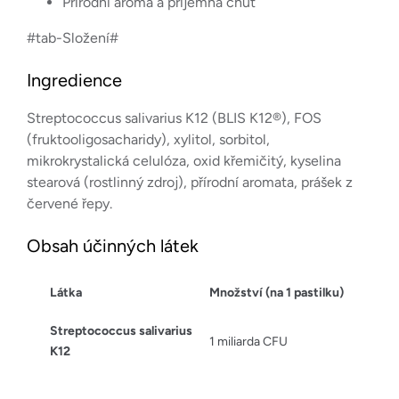
Přírodní aroma a příjemná chuť
#tab-Složení#
Ingredience
Streptococcus salivarius K12 (BLIS K12®), FOS
(fruktooligosacharidy), xylitol, sorbitol,
mikrokrystalická celulóza, oxid křemičitý, kyselina
stearová (rostlinný zdroj), přírodní aromata, prášek z
červené řepy.
Obsah účinných látek
Látka
Množství (na 1 pastilku)
Streptococcus salivarius
1 miliarda CFU
K12