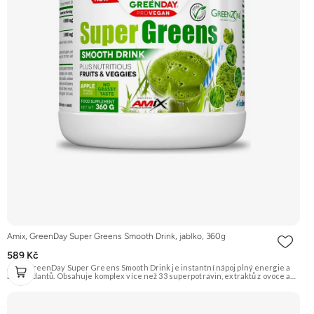
Amix, GreenDay Super Greens Smooth Drink, jablko, 360g
589 Kč
Amix GreenDay Super Greens Smooth Drink je instantní nápoj plný energie a
antioxidantů. Obsahuje komplex více než 33 superpotravin, extraktů z ovoce a
zeleniny, vitamínů a minerálů. Zahrnuje směsi jako Greens Complex, VitaVeggie
a VitaBerry pro podporu celkového zdraví a vitality. Doporučujeme vyzkoušet
Zengana, Vitality Complex Prémiová kvalita 15 klíčových vitamínů a minerálů
Obohaceno o bylinné extrakty Výhodná cena Vegan kapsle Vyzkoušet