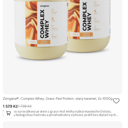
Zengana®, Complex Whey, Grass-Fed Protein, slaný karamel, 2x 1000g
1 529 Kč
1 738 Kč
Prémiový syrovátkový protein z grass-fed mléka nabízí maximální čistotu,
vysokou biologickou hodnotu a plnohodnotný výživový profil bez zbytečných
přísad. Každá dávka spojuje tři formy syrovátky – koncentrát, izolát a hydrolyzát
– obohacené o DigeZyme® a Aquamin®. Obsahuje kompletní spektrum
aminokyselin včetně 6,9 g BCAA na porci. DigeZyme® zlepšuje vstřebávání