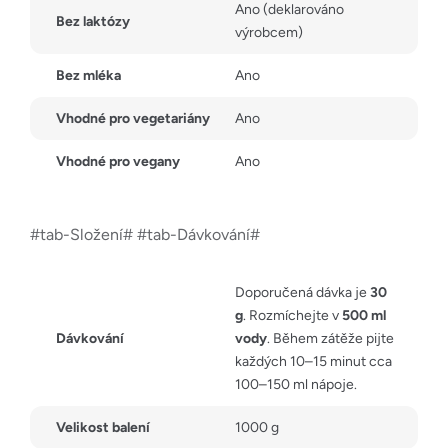
Ano (deklarováno
Bez laktózy
výrobcem)
Bez mléka
Ano
Vhodné pro vegetariány
Ano
Vhodné pro vegany
Ano
#tab-Složení# #tab-Dávkování#
Doporučená dávka je
30
g
. Rozmíchejte v
500 ml
Dávkování
vody
. Během zátěže pijte
každých 10–15 minut cca
100–150 ml nápoje.
Velikost balení
1000 g