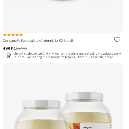
Zengana®, Spalovač tuků, denní, 3x 60 kapslí
499 Kč
567 Kč
Silný a chytrý spalovač tuků, který kombinuje termogenní extrakty, adaptogeny
a přírodní stimulaci energie. Obsahuje zelený čaj, kofein, kapsaicin, hořký
pomeranč, guaranu a Coleus forskohlii pro maximální podporu
metabolismu. Rhodiola rosea pomáhá zvyšovat odolnost proti únavě, zatímco L-
tyrosin a ženšen podporují fokus, motivaci a stabilní energii bez výkyvů.
BioPerine® zajišťuje lepší vstřebatelnost všech aktivních látek. 🔥 Termogenní
efekt ⚡ Energie na trénink 🧠 Ostrý fokus 🔋 Rychlý nástup 💊 BioPerine® 🌱
Vegan kapsle