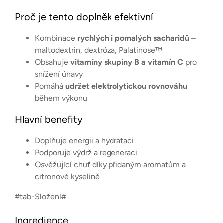
Proč je tento doplněk efektivní
Kombinace
rychlých i pomalých sacharidů
–
maltodextrin, dextróza, Palatinose™
Obsahuje
vitamíny skupiny B a vitamín C
pro
snížení únavy
Pomáhá
udržet elektrolytickou rovnováhu
během výkonu
Hlavní benefity
Doplňuje energii a hydrataci
Podporuje výdrž a regeneraci
Osvěžující chuť díky přidaným aromatům a
citronové kyselině
#tab-Složení#
Ingredience