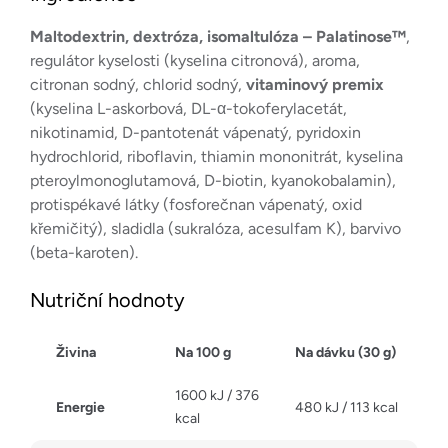
Maltodextrin, dextróza, isomaltulóza – Palatinose™
,
regulátor kyselosti (kyselina citronová), aroma,
citronan sodný, chlorid sodný,
vitaminový premix
(kyselina L-askorbová, DL-α-tokoferylacetát,
nikotinamid, D-pantotenát vápenatý, pyridoxin
hydrochlorid, riboflavin, thiamin mononitrát, kyselina
pteroylmonoglutamová, D-biotin, kyanokobalamin),
protispékavé látky (fosforečnan vápenatý, oxid
křemičitý), sladidla (sukralóza, acesulfam K), barvivo
(beta-karoten).
Nutriční hodnoty
Živina
Na 100 g
Na dávku (30 g)
1600 kJ / 376
Energie
480 kJ / 113 kcal
kcal