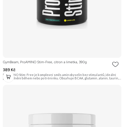
GymBeam, ProAMINO Stim-Free, citron a limetka, 390g
389 Kč
ProAMINO Stim-Free je komplexní směs aminokyselin bez stimulantů, ideální
pro doplnění během nebo po tréninku. Obsahuje BCAA, glutamin, alanin, taurin,
citrulin, beta-alanin, arginin a je obohacen o vitamíny a minerály. Příchuť Citron a
limetka. Doporučujeme vyzkoušet Zengana, BCAA 4:1:1 Prémiová kvalita
Vysoký poměr BCAA Výhodná cena Vyzkoušet