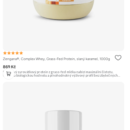
Zengana®, Complex Whey, Grass-Fed Protein, slaný karamel, 1000g
869 Kč
Prémiový syrovátkový protein z grass-fed mléka nabízí maximální čistotu,
vysokou biologickou hodnotu a plnohodnotný výživový profil bez zbytečných
přísad. Každá dávka spojuje tři formy syrovátky – koncentrát, izolát a hydrolyzát
– obohacené o DigeZyme® a Aquamin®. Obsahuje kompletní spektrum
aminokyselin včetně 6,9 g BCAA na porci. DigeZyme® zlepšuje vstřebávání
bílkovin, zatímco Aquamin®, přírodní komplex z mořských řas, doplňuje vápník,
hořčík a stopové prvky pro optimální regeneraci a funkci svalů. Výsledkem je
protein s vynikající využitelností, čistým složením a dokonale vyváženou chutí.
🐄 Grass-fed protein 🧬 3 formy syrovátky 💪 Růst svalů ⚡ Rychlá regenerace 🧪
Enzymy & minerály 😋 Skvělá chuť