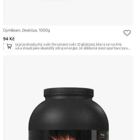
GymBeam, Dextróza, 1000g
94 Kč
Dextróza je jednoduchý cukr (hroznový cukr, D-glukóza), který se rychle
vstřebává a slouží jako okamžitý zdroj energie. Je oblíbená mezi sportovci pro
doplnění glykogenu po tréninku nebo jako součást gaineru. Vyznačuje se
sladkou chutí a výbornou rozpustností. Doporučujeme vyzkoušet ZENGANA,
Grass-fed, Whey protein, DigeZyme®, Aquamin® Prémiová kvalita Skvělá chuť
a rozpustnost Kvalitní Grass-Fed protein Výhodná cena Vyzkoušet