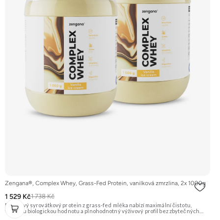
Zengana®, Complex Whey, Grass-Fed Protein, vanilková zmrzlina, 2x 1000g
1 529 Kč
1 738 Kč
Prémiový syrovátkový protein z grass-fed mléka nabízí maximální čistotu,
vysokou biologickou hodnotu a plnohodnotný výživový profil bez zbytečných
přísad. Každá dávka spojuje tři formy syrovátky – koncentrát, izolát a hydrolyzát