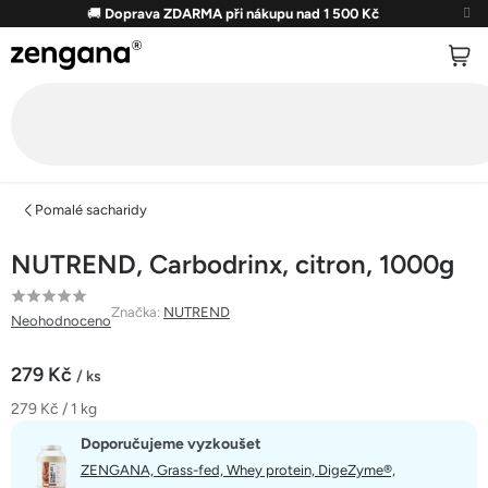
Přejít
🚚
Doprava ZDARMA při nákupu nad 1 500 Kč
na
obsah
Pomalé sacharidy
NUTREND, Carbodrinx, citron, 1000g
Průměrné
Značka:
NUTREND
Neohodnoceno
hodnocení
produktu
279 Kč
/ ks
je
Měrná
279 Kč / 1 kg
0,0
cena:
z
Doporučujeme vyzkoušet
5
ZENGANA, Grass-fed, Whey protein, DigeZyme®,