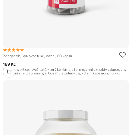
Zengana®, Spalovač tuků, denní, 60 kapslí
189 Kč
Silný a chytrý spalovač tuků, který kombinuje termogenní extrakty, adaptogeny
a přírodní stimulaci energie. Obsahuje zelený čaj, kofein, kapsaicin, hořký
pomeranč, guaranu a Coleus forskohlii pro maximální podporu
metabolismu. Rhodiola rosea pomáhá zvyšovat odolnost proti únavě, zatímco L-
tyrosin a ženšen podporují fokus, motivaci a stabilní energii bez výkyvů.
BioPerine® zajišťuje lepší vstřebatelnost všech aktivních látek. 🔥 Termogenní
efekt ⚡ Energie na trénink 🧠 Ostrý fokus 🔋 Rychlý nástup 💊 BioPerine® 🌱
Vegan kapsle