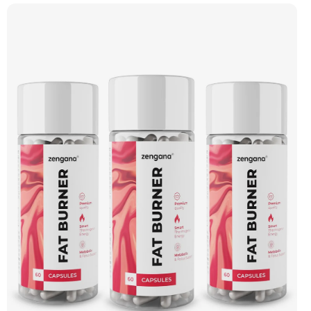
– obohacené o DigeZyme® a Aquamin®. Obsahuje kompletní spektrum
aminokyselin včetně 6,9 g BCAA na porci. DigeZyme® zlepšuje vstřebávání
bílkovin, zatímco Aquamin®, přírodní komplex z mořských řas, doplňuje vápník,
hořčík a stopové prvky pro optimální regeneraci a funkci svalů. Výsledkem je
protein s vynikající využitelností, čistým složením a dokonale vyváženou chutí.
🐄 Grass-fed protein 🧬 3 formy syrovátky 💪 Růst svalů ⚡ Rychlá regenerace 🧪
Enzymy & minerály 😋 Skvělá chuť