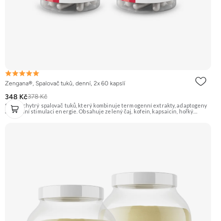
Zengana®, Spalovač tuků, denní, 2x 60 kapslí
348 Kč
378 Kč
Silný a chytrý spalovač tuků, který kombinuje termogenní extrakty, adaptogeny
a přírodní stimulaci energie. Obsahuje zelený čaj, kofein, kapsaicin, hořký
pomeranč, guaranu a Coleus forskohlii pro maximální podporu
metabolismu. Rhodiola rosea pomáhá zvyšovat odolnost proti únavě, zatímco L-
tyrosin a ženšen podporují fokus, motivaci a stabilní energii bez výkyvů.
BioPerine® zajišťuje lepší vstřebatelnost všech aktivních látek. 🔥 Termogenní
efekt ⚡ Energie na trénink 🧠 Ostrý fokus 🔋 Rychlý nástup 💊 BioPerine® 🌱
Vegan kapsle