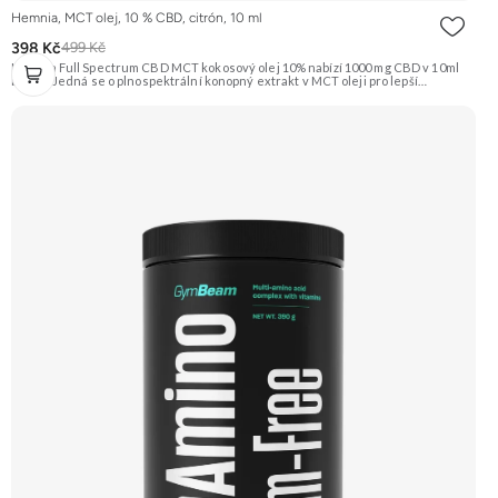
Hemnia, MCT olej, 10 % CBD, citrón, 10 ml
398 Kč
499 Kč
Hemnia Full Spectrum CBD MCT kokosový olej 10% nabízí 1000 mg CBD v 10ml
balení. Jedná se o plnospektrální konopný extrakt v MCT oleji pro lepší
vstřebatelnost, s osvěžující přírodní citrónovou příchutí. Vhodný pro podporu
celkové pohody. Doporučujeme vyzkoušet ZENGANA, Omega 3, rybí olej
Prémiová kvalita Přirozená forma Výhodná cena Vyzkoušet