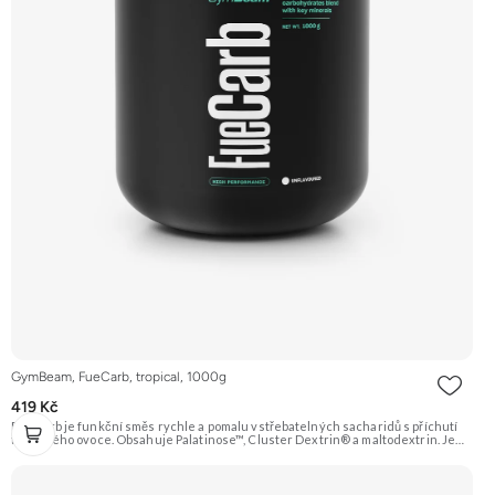
GymBeam, FueCarb, tropical, 1000g
419 Kč
FueCarb je funkční směs rychle a pomalu vstřebatelných sacharidů s příchutí
tropického ovoce. Obsahuje Palatinose™, Cluster Dextrin® a maltodextrin. Je
obohacen o elektrolyty a vitamíny B1, B5 a B12. Ideální pro doplnění energie
před, během i po výkonu. Doporučujeme vyzkoušet ZENGANA, Grass-fed,
Whey protein, DigeZyme®, Aquamin® Prémiová kvalita Skvělá chuť a
rozpustnost Kvalitní Grass-Fed protein Výhodná cena Vyzkoušet