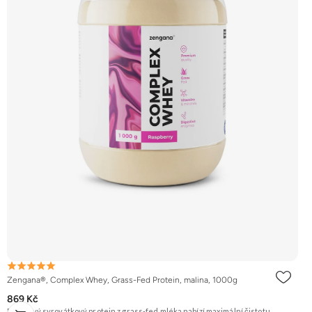
Zengana®, Complex Whey, Grass-Fed Protein, malina, 1000g
869 Kč
Prémiový syrovátkový protein z grass-fed mléka nabízí maximální čistotu,