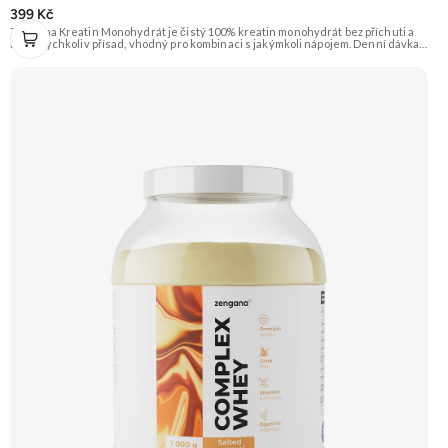
399 Kč
Zengana Kreatin Monohydrát je čistý 100% kreatin monohydrát bez příchuti a
bez jakýchkoliv přísad, vhodný pro kombinaci s jakýmkoli nápojem. Denní dávka 5
g pokrývá doporučený příjem pro efekt na výkon při opakovaných krátkodobých,
vysoce intenzivních aktivitách. Ideální pro sílu, explozivitu a nárůst svalové
hmoty při dlouhodobém užívání. 💊 100% kreatin monohydrát ⚡ Více síly 🔁 Více
opakování 🔋 Energie pro svaly 🧪 Ověřená forma 🌱 Čisté složení