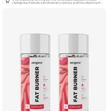
vysokou biologickou hodnotu a plnohodnotný výživový profil bez zbytečných
přísad. Každá dávka spojuje tři formy syrovátky – koncentrát, izolát a hydrolyzát
– obohacené o DigeZyme® a Aquamin®. Obsahuje kompletní spektrum
aminokyselin včetně 6,9 g BCAA na porci. DigeZyme® zlepšuje vstřebávání
bílkovin, zatímco Aquamin®, přírodní komplex z mořských řas, doplňuje vápník,
hořčík a stopové prvky pro optimální regeneraci a funkci svalů. Výsledkem je
protein s vynikající využitelností, čistým složením a dokonale vyváženou chutí.
🐄 Grass-fed protein 🧬 3 formy syrovátky 💪 Růst svalů ⚡ Rychlá regenerace 🧪
Enzymy & minerály 😋 Skvělá chuť