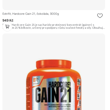
Extrifit, Hardcore Gain 21, čokoláda, 3000g
949 Kč
Extrifit Hardcore Gain 21 je sacharido-proteinový koncentrát (gainer) s
obsahem 21 % bílkovin, určený pro podporu růstu svalové hmoty a síly. Obsahuje
komplexní sacharidy (Palatinóza, maltodextrin) a kvalitní proteinovou směs v
čele s CFM syrovátkovým koncentrátem. Doporučujeme vyzkoušet ZENGANA,
Grass-fed, Whey protein, DigeZyme®, Aquamin® Prémiová kvalita Skvělá chuť
a rozpustnost Kvalitní Grass-Fed protein Výhodná cena Vyzkoušet