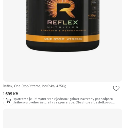
Reflex, One Stop Xtreme, borůvka, 4350g
1 699 Kč
One Stop Xtreme je ultimátní "vše v jednom" gainer navržený pro podporu
maximálního svalového růstu, síly a regenerace. Obsahuje vícesložkovou
proteinovou směs, komplexní sacharidy z ovsa a ječmene, 5 g Creapure®
kreatinu, beta-alanin, BCAA, glutamin, vitamíny, minerály, trávicí enzymy a
probiotika. Doporučujeme vyzkoušet ZENGANA, Grass-fed, Whey protein,
DigeZyme®, Aquamin® Prémiová kvalita Skvělá chuť a rozpustnost Kvalitní
Grass-Fed protein Výhodná cena Vyzkoušet