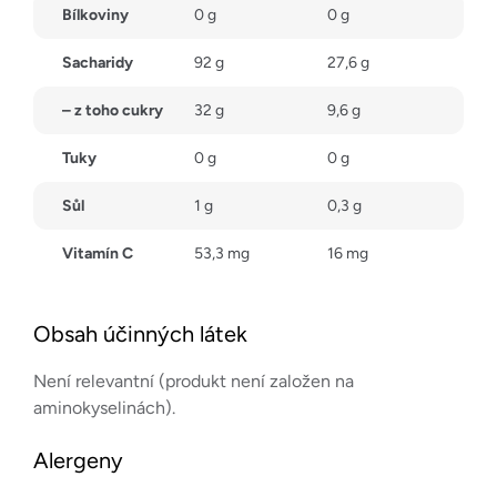
Bílkoviny
0 g
0 g
Sacharidy
92 g
27,6 g
– z toho cukry
32 g
9,6 g
Tuky
0 g
0 g
Sůl
1 g
0,3 g
Vitamín C
53,3 mg
16 mg
Obsah účinných látek
Není relevantní (produkt není založen na
aminokyselinách).
Alergeny