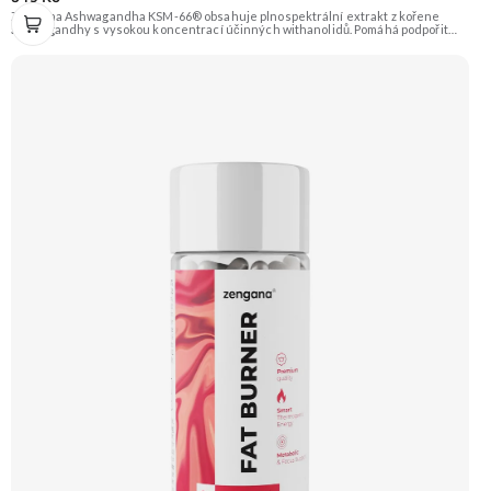
Zengana Ashwagandha KSM-66® obsahuje plnospektrální extrakt z kořene
ashwagandhy s vysokou koncentrací účinných withanolidů. Pomáhá podpořit
odolnost vůči stresu, psychickou rovnováhu, kvalitu spánku a vitalitu
organismu. Prémiová kvalita potvrzená značkou KSM-66® – zlatým standardem
mezi extrakty z ashwagandhy. Vegan kapsle, bez zbytečných přísad. 🌿 KSM-66®
extrakt 🧠 Mentální rovnováha 😌 Odolnost vůči stresu ⚡ Stabilní energie 💪
Výkon pod tlakem 🌱 Vegan kapsle