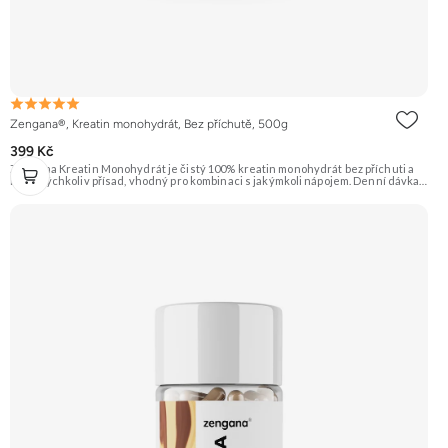
Zengana®, Kreatin monohydrát, Bez příchutě, 500g
399 Kč
Zengana Kreatin Monohydrát je čistý 100% kreatin monohydrát bez příchuti a
bez jakýchkoliv přísad, vhodný pro kombinaci s jakýmkoli nápojem. Denní dávka 5
g pokrývá doporučený příjem pro efekt na výkon při opakovaných krátkodobých,
vysoce intenzivních aktivitách. Ideální pro sílu, explozivitu a nárůst svalové
hmoty při dlouhodobém užívání. 💊 100% kreatin monohydrát ⚡ Více síly 🔁 Více
opakování 🔋 Energie pro svaly 🧪 Ověřená forma 🌱 Čisté složení