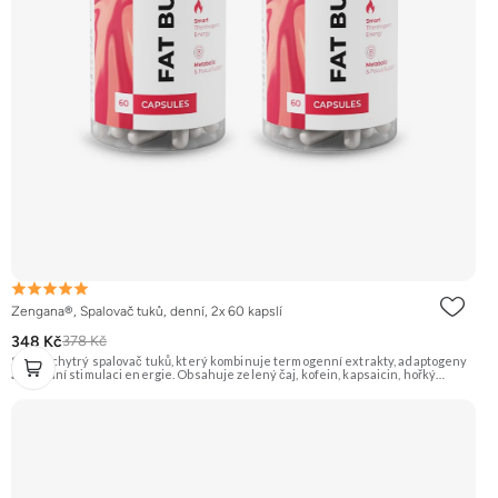
Zengana®, Spalovač tuků, denní, 2x 60 kapslí
348 Kč
378 Kč
Silný a chytrý spalovač tuků, který kombinuje termogenní extrakty, adaptogeny
a přírodní stimulaci energie. Obsahuje zelený čaj, kofein, kapsaicin, hořký
pomeranč, guaranu a Coleus forskohlii pro maximální podporu
metabolismu. Rhodiola rosea pomáhá zvyšovat odolnost proti únavě, zatímco L-
tyrosin a ženšen podporují fokus, motivaci a stabilní energii bez výkyvů.
BioPerine® zajišťuje lepší vstřebatelnost všech aktivních látek. 🔥 Termogenní
efekt ⚡ Energie na trénink 🧠 Ostrý fokus 🔋 Rychlý nástup 💊 BioPerine® 🌱
Vegan kapsle