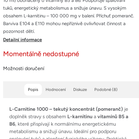
10 ml) obohacený o vitamíny B5 a B6. Podporuje spalování
5
tuků, energetický metabolismus a snižuje únavu. S vysokým
hvězdiček.
obsahem L-karnitinu – 100 000 mg v balení. Příchuť pomeranč.
Barviva E104 a E110 mohou nepříznivě ovlivňovat činnost a
pozornost dětí.
Detailní informace
Momentálně nedostupné
Možnosti doručení
Popis
Hodnocení
Diskuze
Podobné (8)
L-Carnitine 1000 – tekutý koncentrát (pomeranč)
je
doplněk stravy s obsahem
L-karnitinu
a
vitamínů B5 a
B6
, které přispívají k normálnímu energetickému
metabolismu a snižují únavu. Ideální pro podporu
spalování tuků a zlepšení fyzického výkonu. Praktická