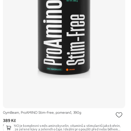
GymBeam, ProAMINO Stim-Free, pomeranč, 390g
389 Kč
ProAMINO je komplexní směs aminokyselin, vitamínů a stimulantů jako kofein,
extrakt ze zelené kávy a zeleného čaje. Ideální pro použití před nebo během