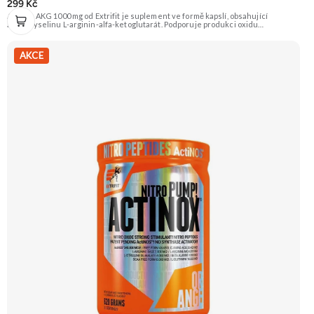
299 Kč
Arginin AKG 1000 mg od Extrifit je suplement ve formě kapslí, obsahující
aminokyselinu L-arginin-alfa-ketoglutarát. Podporuje produkci oxidu
dusnatého (NO), což vede k lepšímu prokrvení svalů, jejich zásobení živinami a
tzv. „napumpování“ během tréninku. Doporučujeme vyzkoušet Zengana, BCAA
4:1:1 Prémiová kvalita Vysoký poměr BCAA Výhodná cena Vyzkoušet
AKCE