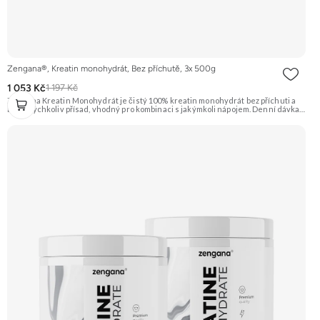
Zengana®, Kreatin monohydrát, Bez příchutě, 3x 500g
1 053 Kč
1 197 Kč
Zengana Kreatin Monohydrát je čistý 100% kreatin monohydrát bez příchuti a
bez jakýchkoliv přísad, vhodný pro kombinaci s jakýmkoli nápojem. Denní dávka 5
g pokrývá doporučený příjem pro efekt na výkon při opakovaných krátkodobých,
vysoce intenzivních aktivitách. Ideální pro sílu, explozivitu a nárůst svalové
hmoty při dlouhodobém užívání. 💊 100% kreatin monohydrát ⚡ Více síly 🔁 Více
opakování 🔋 Energie pro svaly 🧪 Ověřená forma 🌱 Čisté složení