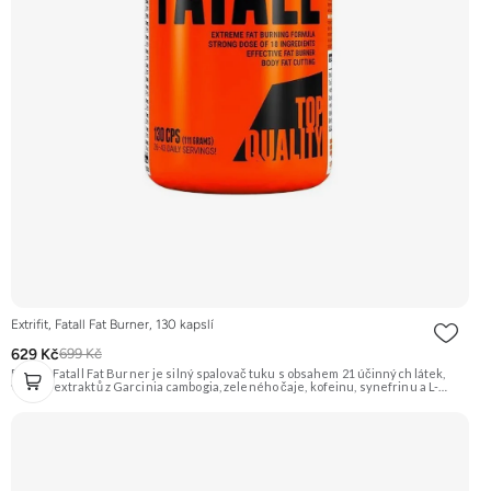
Extrifit, Fatall Fat Burner, 130 kapslí
629 Kč
699 Kč
Extrifit Fatall Fat Burner je silný spalovač tuku s obsahem 21 účinných látek,
včetně extraktů z Garcinia cambogia, zeleného čaje, kofeinu, synefrinu a L-
karnitinu. Je navržen pro podporu metabolismu tuků a energetického výdeje.
Doporučujeme vyzkoušet Zengana, Spalovač tuků, denní Prémiová kvalita
Komplexní složení Výhodná cena Veganské kapsle Vyzkoušet