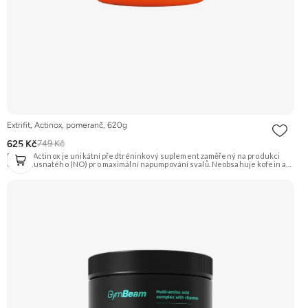
Extrifit, Actinox, pomeranč, 620g
625 Kč
749 Kč
Extrifit Actinox je unikátní předtréninkový suplement zaměřený na produkci
oxidu dusnatého (NO) pro maximální napumpování svalů. Neobsahuje kofein ani
jiné stimulanty, takže je vhodný i pro večerní tréninky. Základem je patentovaná
směs ActiNOS® a vysoký obsah BCAA, glutaminu a dalších látek. Příchuť
Pomeranč. Doporučujeme vyzkoušet Zengana, Pre-workout Prémiová kvalita
Obohaceno o adaptogeny Účinné složení Výhodná cena Vyzkoušet