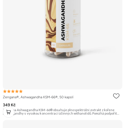
Zengana®, Ashwagandha KSM-66®, 50 kapslí
349 Kč
Zengana Ashwagandha KSM-66® obsahuje plnospektrální extrakt z kořene
ashwagandhy s vysokou koncentrací účinných withanolidů. Pomáhá podpořit
odolnost vůči stresu, psychickou rovnováhu, kvalitu spánku a vitalitu
organismu. Prémiová kvalita potvrzená značkou KSM-66® – zlatým standardem
mezi extrakty z ashwagandhy. Vegan kapsle, bez zbytečných přísad. 🌿 KSM-66®
extrakt 🧠 Mentální rovnováha 😌 Odolnost vůči stresu ⚡ Stabilní energie 💪