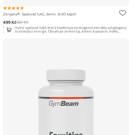
Zengana®, Spalovač tuků, denní, 3x 60 kapslí
499 Kč
567 Kč
Silný a chytrý spalovač tuků, který kombinuje termogenní extrakty, adaptogeny
a přírodní stimulaci energie. Obsahuje zelený čaj, kofein, kapsaicin, hořký
pomeranč, guaranu a Coleus forskohlii pro maximální podporu
metabolismu. Rhodiola rosea pomáhá zvyšovat odolnost proti únavě, zatímco L-
tyrosin a ženšen podporují fokus, motivaci a stabilní energii bez výkyvů.
BioPerine® zajišťuje lepší vstřebatelnost všech aktivních látek. 🔥 Termogenní
efekt ⚡ Energie na trénink 🧠 Ostrý fokus 🔋 Rychlý nástup 💊 BioPerine® 🌱
Vegan kapsle