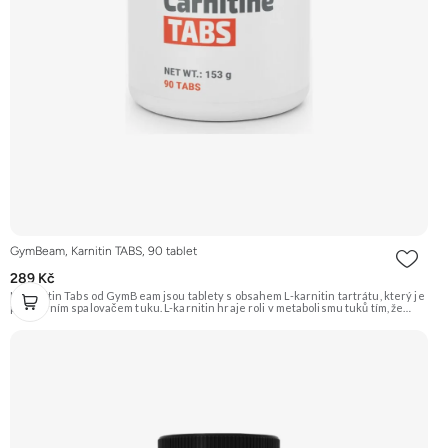
GymBeam, Karnitin TABS, 90 tablet
289 Kč
L-Karnitin Tabs od GymBeam jsou tablety s obsahem L-karnitin tartrátu, který je
populárním spalovačem tuku. L-karnitin hraje roli v metabolismu tuků tím, že
transportuje mastné kyseliny do mitochondrií, kde se přeměňují na energii.
Jedna dávka (2 tablety) obsahuje 1000 mg L-karnitin tartrátu. Doporučujeme
vyzkoušet Zengana, Spalovač tuků, denní Prémiová kvalita Komplexní složení
Výhodná cena Veganské kapsle Vyzkoušet