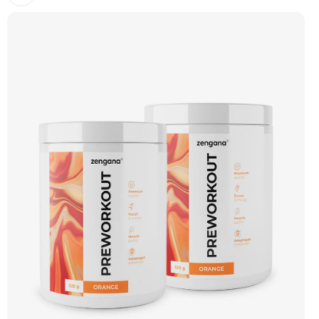
tréninku pro zvýšení energie, koncentrace a podporu regenerace. Příchuť
Pomeranč. Doporučujeme vyzkoušet Zengana, BCAA 4:1:1 Prémiová kvalita
Vysoký poměr BCAA Výhodná cena Vyzkoušet