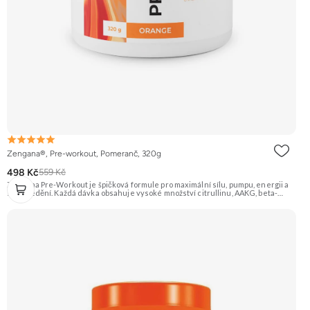
Zengana®, Pre-workout, Pomeranč, 320g
498 Kč
559 Kč
Zengana Pre-Workout je špičková formule pro maximální sílu, pumpu, energii a
soustředění. Každá dávka obsahuje vysoké množství citrullinu, AAKG, beta-
alaninu a glycerolu pro intenzivní prokrvení a podporu výkonu. O mentální
ostrost se starají NALT, citikolin, L-tyrosin, Rhodiola a ginkgo, zatímco bezvodý
kofein a zelený čaj pomáhají nastartovat energii bez dojezdu. Transparentní
složení, účinné dávky a bez zbytečných nesmyslů. ⚡ Energie před tréninkem 💪
Vyšší výkon 🔥 Intenzivní pumpa 🧠 Fokus a soustředění 🧬 Komplexní složení ☕
250 mg kofeinu