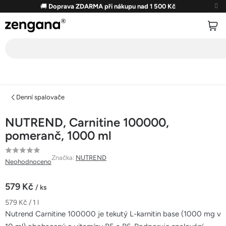
Přejít
🚚
Doprava ZDARMA při nákupu nad 1 500 Kč
na
obsah
Denní spalovače
NUTREND, Carnitine 100000,
pomeranč, 1000 ml
Průměrné
Značka:
NUTREND
Neohodnoceno
hodnocení
produktu
579 Kč
/ ks
je
Měrná
579 Kč / 1 l
0,0
cena:
Nutrend Carnitine 100000 je tekutý L-karnitin base (1000 mg v
z