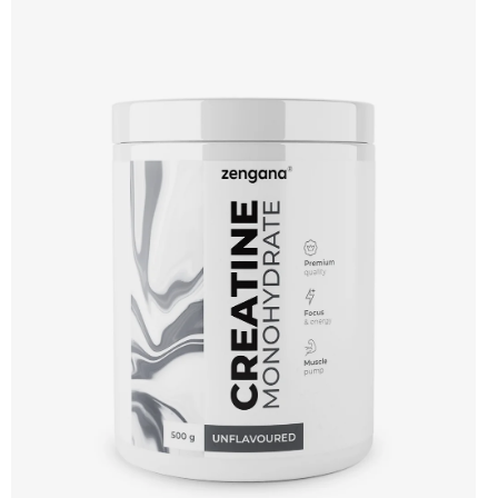
kofein a zelený čaj pomáhají nastartovat energii bez dojezdu. Transparentní
složení, účinné dávky a bez zbytečných nesmyslů. ⚡ Energie před tréninkem 💪
Vyšší výkon 🔥 Intenzivní pumpa 🧠 Fokus a soustředění 🧬 Komplexní složení ☕
250 mg kofeinu