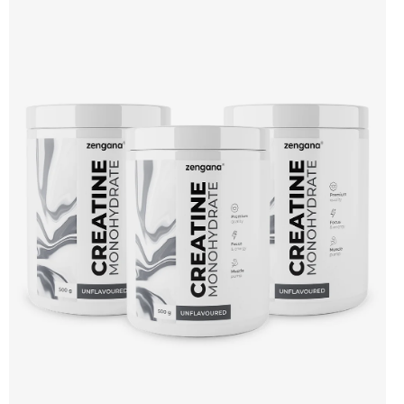
Výkon pod tlakem 🌱 Vegan kapsle