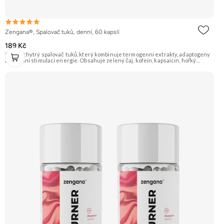
Zengana®, Spalovač tuků, denní, 60 kapslí
189 Kč
Silný a chytrý spalovač tuků, který kombinuje termogenní extrakty, adaptogeny
a přírodní stimulaci energie. Obsahuje zelený čaj, kofein, kapsaicin, hořký
pomeranč, guaranu a Coleus forskohlii pro maximální podporu
metabolismu. Rhodiola rosea pomáhá zvyšovat odolnost proti únavě, zatímco L-
tyrosin a ženšen podporují fokus, motivaci a stabilní energii bez výkyvů.
BioPerine® zajišťuje lepší vstřebatelnost všech aktivních látek. 🔥 Termogenní
efekt ⚡ Energie na trénink 🧠 Ostrý fokus 🔋 Rychlý nástup 💊 BioPerine® 🌱
Vegan kapsle