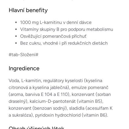
Hlavní benefity
1000 mg L-karnitinu v denní dávce
Vitamíny skupiny B pro podporu metabolismu
Osvěžující pomerančová příchuť
Bez cukru, vhodné i při redukčních dietách
#tab-Složení#
Ingredience
Voda, L-karnitin, regulátory kyselosti (kyselina
citronová a kyselina jablečná), emulze pomeranč
(aroma, barviva E 104 a E 110), konzervant (sorban
draselný), kalcium-D-pantotenát (vitamin B5),
konzervant (benzoan sodný), sladidla (acesulfam K
a sukralóza), pyridoxin hydrochlorid (vitamin B6).
Obsah účinných látek