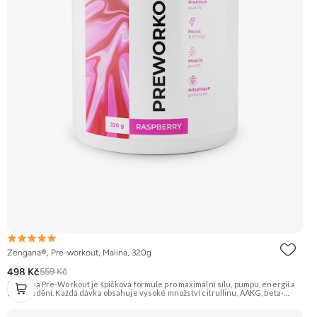
Zengana®, Pre-workout, Malina, 320g
498 Kč
559 Kč
Zengana Pre-Workout je špičková formule pro maximální sílu, pumpu, energii a
soustředění. Každá dávka obsahuje vysoké množství citrullinu, AAKG, beta-
alaninu a glycerolu pro intenzivní prokrvení a podporu výkonu. O mentální
ostrost se starají NALT, citikolin, L-tyrosin, Rhodiola a ginkgo, zatímco bezvodý