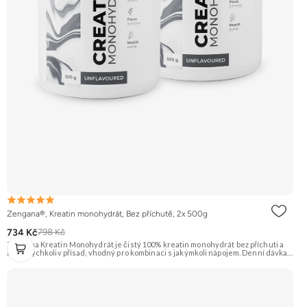
Zengana®, Kreatin monohydrát, Bez příchutě, 2x 500g
734 Kč
798 Kč
Zengana Kreatin Monohydrát je čistý 100% kreatin monohydrát bez příchuti a
bez jakýchkoliv přísad, vhodný pro kombinaci s jakýmkoli nápojem. Denní dávka 5
g pokrývá doporučený příjem pro efekt na výkon při opakovaných krátkodobých,
vysoce intenzivních aktivitách. Ideální pro sílu, explozivitu a nárůst svalové
hmoty při dlouhodobém užívání. 💊 100% kreatin monohydrát ⚡ Více síly 🔁 Více
opakování 🔋 Energie pro svaly 🧪 Ověřená forma 🌱 Čisté složení