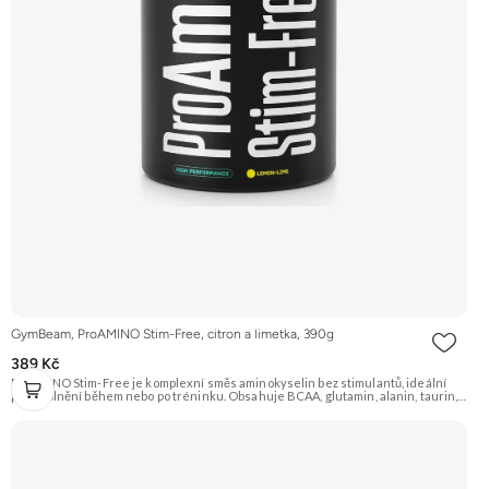
GymBeam, ProAMINO Stim-Free, citron a limetka, 390g
389 Kč
ProAMINO Stim-Free je komplexní směs aminokyselin bez stimulantů, ideální
pro doplnění během nebo po tréninku. Obsahuje BCAA, glutamin, alanin, taurin,
citrulin, beta-alanin, arginin a je obohacen o vitamíny a minerály. Příchuť Citron a
limetka. Doporučujeme vyzkoušet Zengana, BCAA 4:1:1 Prémiová kvalita
Vysoký poměr BCAA Výhodná cena Vyzkoušet