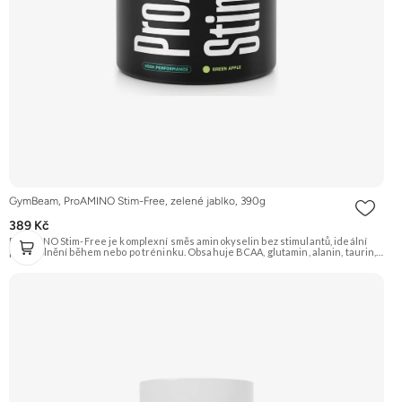
GymBeam, ProAMINO Stim-Free, zelené jablko, 390g
389 Kč
ProAMINO Stim-Free je komplexní směs aminokyselin bez stimulantů, ideální
pro doplnění během nebo po tréninku. Obsahuje BCAA, glutamin, alanin, taurin,
citrulin, beta-alanin, arginin a je obohacen o vitamíny a minerály. Příchuť Zelené
jablko. Doporučujeme vyzkoušet Zengana, BCAA 4:1:1 Prémiová kvalita Vysoký
poměr BCAA Výhodná cena Vyzkoušet