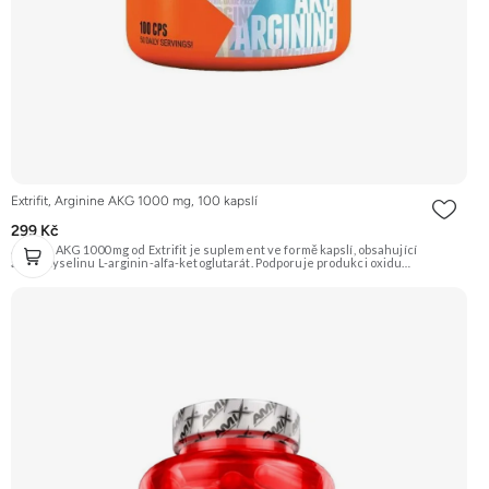
Extrifit, Arginine AKG 1000 mg, 100 kapslí
299 Kč
Arginin AKG 1000 mg od Extrifit je suplement ve formě kapslí, obsahující
aminokyselinu L-arginin-alfa-ketoglutarát. Podporuje produkci oxidu
dusnatého (NO), což vede k lepšímu prokrvení svalů, jejich zásobení živinami a
tzv. „napumpování“ během tréninku. Doporučujeme vyzkoušet Zengana, BCAA
4:1:1 Prémiová kvalita Vysoký poměr BCAA Výhodná cena Vyzkoušet