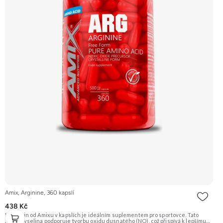
Amix, Arginine, 360 kapslí
438 Kč
L-Arginin od Amixu v kapslích je ideálním suplementem pro sportovce. Tato
aminokyselina podporuje tvorbu oxidu dusnatého (NO), což přispívá k lepšímu