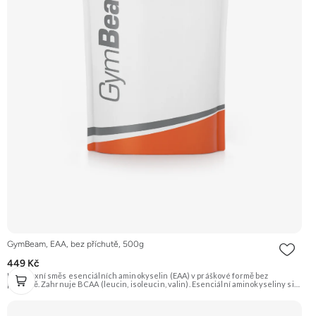
GymBeam, EAA, bez příchutě, 500g
449 Kč
Komplexní směs esenciálních aminokyselin (EAA) v práškové formě bez
příchutě. Zahrnuje BCAA (leucin, isoleucin, valin). Esenciální aminokyseliny si
tělo nedokáže vytvořit samo, jsou proto nezbytné pro tvorbu bílkovin a růst
svalové hmoty. Vhodné pro sportovce. Doporučujeme vyzkoušet Zengana,
BCAA 4:1:1 Prémiová kvalita Vysoký poměr BCAA Výhodná cena Vyzkoušet