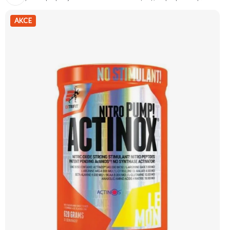
prokrvení svalů, jejich zásobení živinami a kyslíkem, a tím i k efektivnějšímu
tréninku a regeneraci. Doporučujeme vyzkoušet Zengana, BCAA 4:1:1
Prémiová kvalita Vysoký poměr BCAA Výhodná cena Vyzkoušet
AKCE