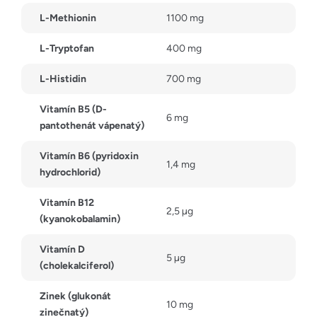
L-Methionin
1100 mg
L-Tryptofan
400 mg
L-Histidin
700 mg
Vitamín B5 (D-
6 mg
pantothenát vápenatý)
Vitamín B6 (pyridoxin
1,4 mg
hydrochlorid)
Vitamín B12
2,5 µg
(kyanokobalamin)
Vitamín D
5 µg
(cholekalciferol)
Zinek (glukonát
10 mg
zinečnatý)