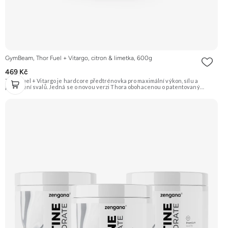
GymBeam, Thor Fuel + Vitargo, citron & limetka, 600g
469 Kč
Thor Fuel + Vitargo je hardcore předtrénovka pro maximální výkon, sílu a
prokrvení svalů. Jedná se o novou verzi Thora obohacenou o patentovaný
sacharid Vitargo®. Obsahuje osvědčené látky jako beta-alanin, AAKG, citrulin
malát, taurin a kofein.Příchuť citron & limetka. Doporučujeme vyzkoušet
Zengana, Pre-workout Prémiová kvalita Obohaceno o adaptogeny Účinné
složení Výhodná cena Vyzkoušet