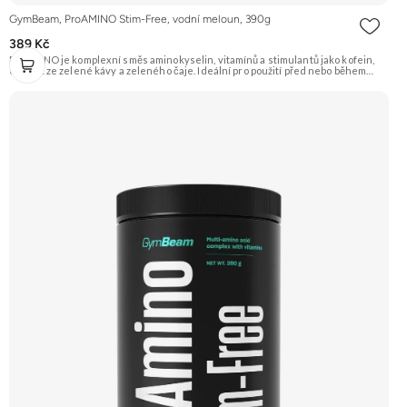
GymBeam, ProAMINO Stim-Free, vodní meloun, 390g
389 Kč
ProAMINO je komplexní směs aminokyselin, vitamínů a stimulantů jako kofein,
extrakt ze zelené kávy a zeleného čaje. Ideální pro použití před nebo během
tréninku pro zvýšení energie, koncentrace a podporu regenerace. Příchuť
Vodní meloun. Doporučujeme vyzkoušet Zengana, BCAA 4:1:1 Prémiová kvalita
Vysoký poměr BCAA Výhodná cena Vyzkoušet