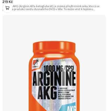
219 Kč
Arginin AKG (Arginin Alfa-ketoglutarát) je známá předtréninkovka, která se
podílí na produkci oxidu dusnatého (NO) v těle. To může vést k lepšímu
prokrvení svalů, a tím i efektivnějšímu přísunu živin a kyslíku. Produkt je vhodný
i pro vegany. Doporučujeme vyzkoušet Zengana, BCAA 4:1:1 Prémiová kvalita
Vysoký poměr BCAA Výhodná cena Vyzkoušet