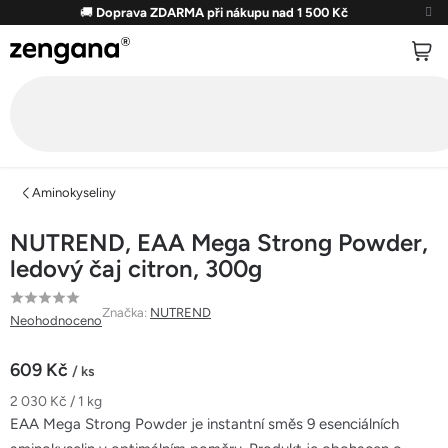
Přejít
🚚
Doprava ZDARMA při nákupu nad 1 500 Kč
na
obsah
Aminokyseliny
NUTREND, EAA Mega Strong Powder,
ledový čaj citron, 300g
Průměrné
Značka:
NUTREND
Neohodnoceno
hodnocení
produktu
609 Kč
/ ks
je
Měrná
2 030 Kč / 1 kg
0,0
cena:
EAA Mega Strong Powder je instantní směs 9 esenciálních
z