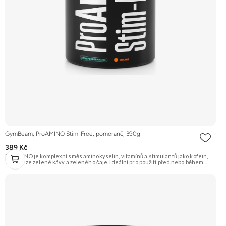
GymBeam, ProAMINO Stim-Free, pomeranč, 390g
389 Kč
ProAMINO je komplexní směs aminokyselin, vitamínů a stimulantů jako kofein,
extrakt ze zelené kávy a zeleného čaje. Ideální pro použití před nebo během
tréninku pro zvýšení energie, koncentrace a podporu regenerace. Příchuť
Pomeranč. Doporučujeme vyzkoušet Zengana, BCAA 4:1:1 Prémiová kvalita
Vysoký poměr BCAA Výhodná cena Vyzkoušet