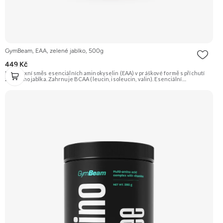
GymBeam, EAA, zelené jablko, 500g
449 Kč
Komplexní směs esenciálních aminokyselin (EAA) v práškové formě s příchutí
zeleného jablka. Zahrnuje BCAA (leucin, isoleucin, valin). Esenciální
aminokyseliny si tělo nedokáže vytvořit samo, jsou proto nezbytné pro tvorbu
bílkovin a růst svalové hmoty. Vhodné pro sportovce. Doporučujeme vyzkoušet
Zengana, BCAA 4:1:1 Prémiová kvalita Vysoký poměr BCAA Výhodná cena
Vyzkoušet