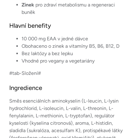
Zinek
pro zdraví metabolismu a regeneraci
buněk
Hlavní benefity
10 000 mg EAA v jedné dávce
Obohaceno o zinek a vitamíny B5, B6, B12, D
Bez laktózy a bez lepku
Vhodné pro vegany a vegetariány
#tab-Složení#
Ingredience
Směs esenciálních aminokyselin (L-leucin, L-lysin
hydrochlorid, L-isoleucin, L-valin, L-threonin, L-
fenylalanin, L-methionin, L-tryptofan), regulátor
kyselosti (kyselina citronová), aroma, L-histidin,
sladidla (sukralóza, acesulfam K), protispékavé látky
(fosforečnan vápenatý, oxid křemičitý), glukonát