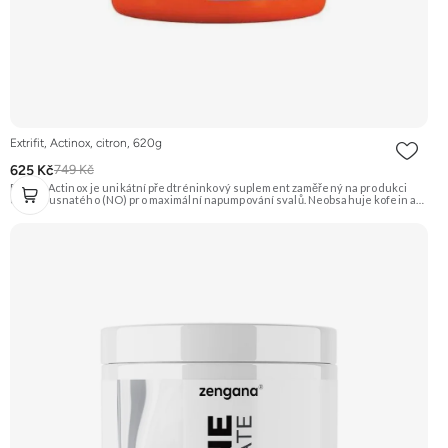
Extrifit, Actinox, citron, 620g
625 Kč
749 Kč
Extrifit Actinox je unikátní předtréninkový suplement zaměřený na produkci
oxidu dusnatého (NO) pro maximální napumpování svalů. Neobsahuje kofein ani
jiné stimulanty, takže je vhodný i pro večerní tréninky. Základem je patentovaná
směs ActiNOS® a vysoký obsah BCAA, glutaminu a dalších látek. Příchuť Citron.
Doporučujeme vyzkoušet Zengana, Pre-workout Prémiová kvalita Obohaceno o
adaptogeny Účinné složení Výhodná cena Vyzkoušet