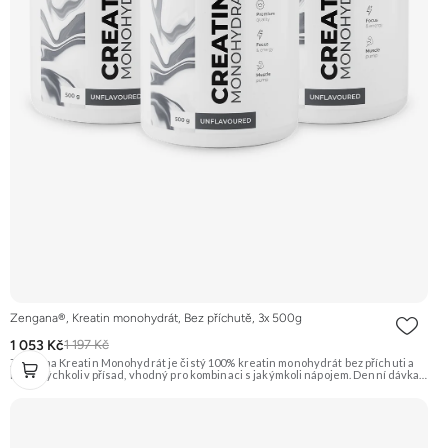
Zengana®, Kreatin monohydrát, Bez příchutě, 3x 500g
1 053 Kč
1 197 Kč
Zengana Kreatin Monohydrát je čistý 100% kreatin monohydrát bez příchuti a
bez jakýchkoliv přísad, vhodný pro kombinaci s jakýmkoli nápojem. Denní dávka 5
g pokrývá doporučený příjem pro efekt na výkon při opakovaných krátkodobých,
vysoce intenzivních aktivitách. Ideální pro sílu, explozivitu a nárůst svalové
hmoty při dlouhodobém užívání. 💊 100% kreatin monohydrát ⚡ Více síly 🔁 Více
opakování 🔋 Energie pro svaly 🧪 Ověřená forma 🌱 Čisté složení