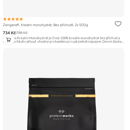
Zengana®, Kreatin monohydrát, Bez příchutě, 2x 500g
734 Kč
798 Kč
Zengana Kreatin Monohydrát je čistý 100% kreatin monohydrát bez příchuti a
bez jakýchkoliv přísad, vhodný pro kombinaci s jakýmkoli nápojem. Denní dávka 5
g pokrývá doporučený příjem pro efekt na výkon při opakovaných krátkodobých,
vysoce intenzivních aktivitách. Ideální pro sílu, explozivitu a nárůst svalové
hmoty při dlouhodobém užívání. 💊 100% kreatin monohydrát ⚡ Více síly 🔁 Více
opakování 🔋 Energie pro svaly 🧪 Ověřená forma 🌱 Čisté složení