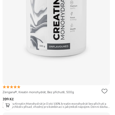
Zengana®, Kreatin monohydrát, Bez příchutě, 500g
399 Kč
Zengana Kreatin Monohydrát je čistý 100% kreatin monohydrát bez příchuti a
bez jakýchkoliv přísad, vhodný pro kombinaci s jakýmkoli nápojem. Denní dávka 5
g pokrývá doporučený příjem pro efekt na výkon při opakovaných krátkodobých,
vysoce intenzivních aktivitách. Ideální pro sílu, explozivitu a nárůst svalové