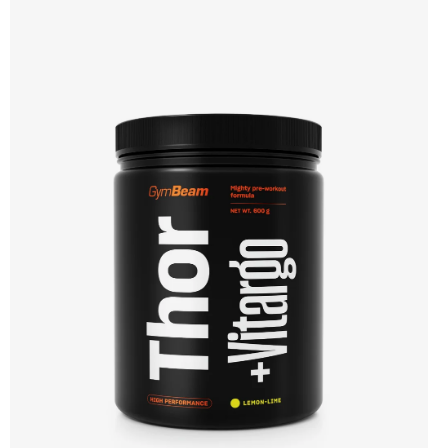
hmoty při dlouhodobém užívání. 💊 100% kreatin monohydrát ⚡ Více síly 🔁 Více
opakování 🔋 Energie pro svaly 🧪 Ověřená forma 🌱 Čisté složení