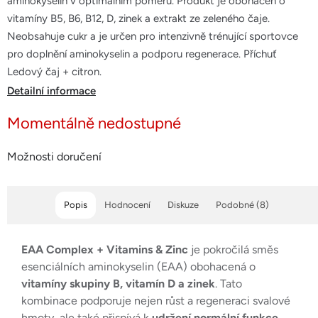
aminokyselin v optimálním poměru. Produkt je obohacen o
5
vitamíny B5, B6, B12, D, zinek a extrakt ze zeleného čaje.
hvězdiček.
Neobsahuje cukr a je určen pro intenzivně trénující sportovce
pro doplnění aminokyselin a podporu regenerace. Příchuť
Ledový čaj + citron.
Detailní informace
Momentálně nedostupné
Možnosti doručení
Popis
Hodnocení
Diskuze
Podobné (8)
EAA Complex + Vitamins & Zinc
je pokročilá směs
esenciálních aminokyselin (EAA) obohacená o
vitamíny skupiny B, vitamín D a zinek
. Tato
kombinace podporuje nejen růst a regeneraci svalové
hmoty, ale také přispívá k
udržení normální funkce