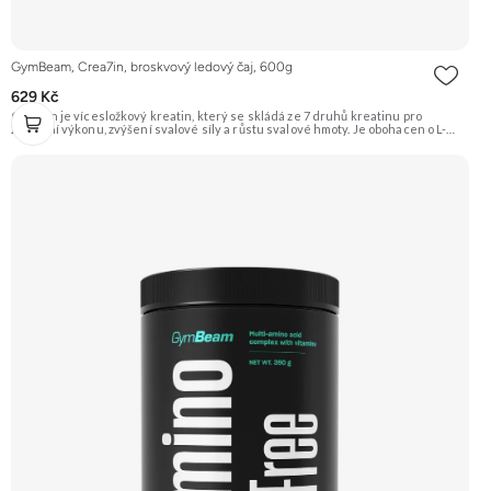
GymBeam, Crea7in, broskvový ledový čaj, 600g
629 Kč
Crea7in je vícesložkový kreatin, který se skládá ze 7 druhů kreatinu pro
zlepšení výkonu, zvýšení svalové síly a růstu svalové hmoty. Je obohacen o L-
citrulin pro lepší prokrvení a dextrózu, maltodextrin a palatinózu pro doplnění
energie. Doporučujeme vyzkoušet Zengana, Kreatin monohydrát Prémiová
kvalita Dobrá rozpustnost Výhodná cena Vyzkoušet