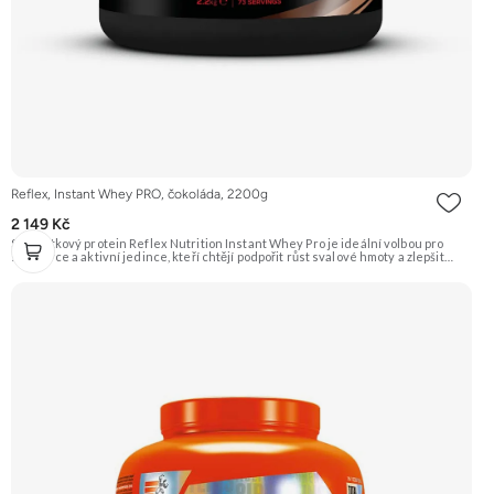
Reflex, Instant Whey PRO, čokoláda, 2200g
2 149 Kč
Syrovátkový protein Reflex Nutrition Instant Whey Pro je ideální volbou pro
sportovce a aktivní jedince, kteří chtějí podpořit růst svalové hmoty a zlepšit
regeneraci po náročném tréninku. Tento vysoce kvalitní proteinový doplněk
kombinuje několik druhů syrovátkových bílkovin pro optimální vstřebatelnost a
účinnost. Klíčové vlastnosti: Podporuje růst svalů a regeneraci, hmotnost 2200 g,
příchuť čokoláda, vhodné pro sportovce, obsahuje probiotické kultury a trávicí
enzymy, syrovátkový protein pro rychlou regeneraci a růst svalové hmoty,
kombinace několika druhů syrovátkových bílkovin. Doporučujeme vyzkoušet
ZENGANA, Grass-fed, Whey protein, DigeZyme®, Aquamin® Prémiová kvalita
Skvělá chuť a rozpustnost Kvalitní Grass-Fed protein Výhodná cena Vyzkoušet