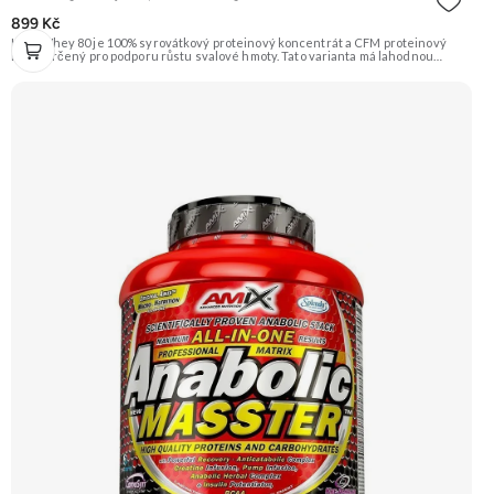
899 Kč
High Whey 80 je 100% syrovátkový proteinový koncentrát a CFM proteinový
izolát určený pro podporu růstu svalové hmoty. Tato varianta má lahodnou
příchuť pistácie. Složení je doplněno o trávicí enzymy papain a Tolerase™ (pH
stabilní laktázu) pro ještě lepší vstřebatelnost a stravitelnost. Doporučujeme
vyzkoušet ZENGANA, Grass-fed, Whey protein, DigeZyme®, Aquamin®
Prémiová kvalita Skvělá chuť a rozpustnost Kvalitní Grass-Fed protein Výhodná
cena Vyzkoušet