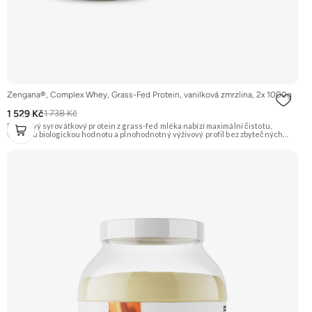
Zengana®, Complex Whey, Grass-Fed Protein, vanilková zmrzlina, 2x 1000g
1 529 Kč
1 738 Kč
Prémiový syrovátkový protein z grass-fed mléka nabízí maximální čistotu,
vysokou biologickou hodnotu a plnohodnotný výživový profil bez zbytečných
přísad. Každá dávka spojuje tři formy syrovátky – koncentrát, izolát a hydrolyzát
– obohacené o DigeZyme® a Aquamin®. Obsahuje kompletní spektrum
aminokyselin včetně 6,9 g BCAA na porci. DigeZyme® zlepšuje vstřebávání
bílkovin, zatímco Aquamin®, přírodní komplex z mořských řas, doplňuje vápník,
hořčík a stopové prvky pro optimální regeneraci a funkci svalů. Výsledkem je
protein s vynikající využitelností, čistým složením a dokonale vyváženou chutí.
🐄 Grass-fed protein 🧬 3 formy syrovátky 💪 Růst svalů ⚡ Rychlá regenerace 🧪
Enzymy & minerály 😋 Skvělá chuť