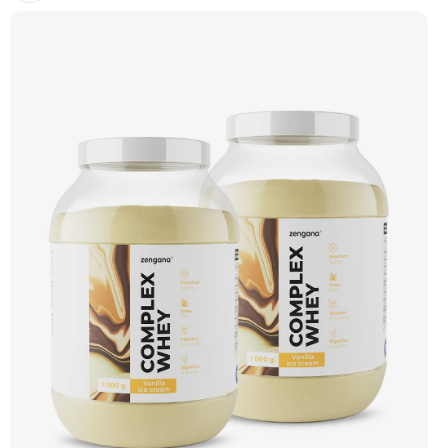
do objemu i diety. Obsahuje micelární kasein, syrovátkový koncentrát, CFM
izolát a vaječný albumin. Obohacen o 7 trávicích enzymů pro lepší stravitelnost.
Příchuť Čokoláda + Kokos. Doporučujeme vyzkoušet ZENGANA, Grass-fed,
Whey protein, DigeZyme®, Aquamin® Prémiová kvalita Skvělá chuť a
rozpustnost Kvalitní Grass-Fed protein Výhodná cena Vyzkoušet