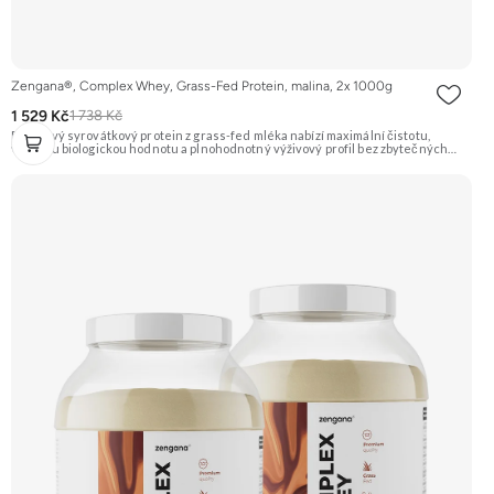
Zengana®, Complex Whey, Grass-Fed Protein, malina, 2x 1000g
1 529 Kč
1 738 Kč
Prémiový syrovátkový protein z grass-fed mléka nabízí maximální čistotu,
vysokou biologickou hodnotu a plnohodnotný výživový profil bez zbytečných
přísad. Každá dávka spojuje tři formy syrovátky – koncentrát, izolát a hydrolyzát
– obohacené o DigeZyme® a Aquamin®. Obsahuje kompletní spektrum
aminokyselin včetně 6,9 g BCAA na porci. DigeZyme® zlepšuje vstřebávání
bílkovin, zatímco Aquamin®, přírodní komplex z mořských řas, doplňuje vápník,
hořčík a stopové prvky pro optimální regeneraci a funkci svalů. Výsledkem je
protein s vynikající využitelností, čistým složením a dokonale vyváženou chutí.
🐄 Grass-fed protein 🧬 3 formy syrovátky 💪 Růst svalů ⚡ Rychlá regenerace 🧪
Enzymy & minerály 😋 Skvělá chuť