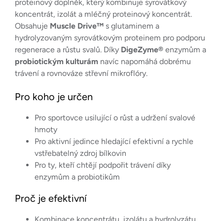
proteinový doplněk, který kombinuje syrovátkový
koncentrát, izolát a mléčný proteinový koncentrát.
Obsahuje
Muscle Drive™
s glutaminem a
hydrolyzovaným syrovátkovým proteinem pro podporu
regenerace a růstu svalů. Díky
DigeZyme®
enzymům a
probiotickým kulturám
navíc napomáhá dobrému
trávení a rovnováze střevní mikroflóry.
Pro koho je určen
Pro sportovce usilující o růst a udržení svalové
hmoty
Pro aktivní jedince hledající efektivní a rychle
vstřebatelný zdroj bílkovin
Pro ty, kteří chtějí podpořit trávení díky
enzymům a probiotikům
Proč je efektivní
Kombinace koncentrátu, izolátu a hydrolyzátu