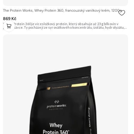
The Protein Works, Whey Protein 360, francouzský vanilkový krém, 1200g
869 Kč
Whey Protein 360 je vícesložkový protein, který obsahuje až 23 g bílkovin v
jedné dávce. Ty pocházejí ze syrovátkového koncentrátu, izolátu, hydrolyzátu,
mléčného a sójového proteinu. Díky tomu má různé doby vstřebávání a postará
se tak o postupné zásobování svalů aminokyselinami. Je ideální pro sportovce,
kteří usilují o růst svalové hmoty a zefektivnění regenerace. Příchuť
Francouzský vanilkový krém, balení 1200g. Doporučujeme vyzkoušet
ZENGANA, Grass-fed, Whey protein, DigeZyme®, Aquamin® Prémiová kvalita
Skvělá chuť a rozpustnost Kvalitní Grass-Fed protein Výhodná cena Vyzkoušet