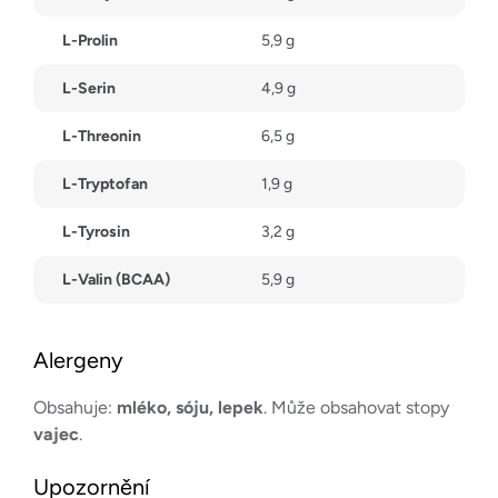
L-Prolin
5,9 g
L-Serin
4,9 g
L-Threonin
6,5 g
L-Tryptofan
1,9 g
L-Tyrosin
3,2 g
L-Valin (BCAA)
5,9 g
Alergeny
Obsahuje:
mléko, sóju, lepek
. Může obsahovat stopy
vajec
.
Upozornění