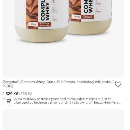
Zengana®, Complex Whey, Grass-Fed Protein, čokoládový milkshake, 2x
1000g
1 529 Kč
1 738 Kč
Prémiový syrovátkový protein z grass-fed mléka nabízí maximální čistotu,
vysokou biologickou hodnotu a plnohodnotný výživový profil bez zbytečných
přísad. Každá dávka spojuje tři formy syrovátky – koncentrát, izolát a hydrolyzát
– obohacené o DigeZyme® a Aquamin®. Obsahuje kompletní spektrum
aminokyselin včetně 6,9 g BCAA na porci. DigeZyme® zlepšuje vstřebávání
bílkovin, zatímco Aquamin®, přírodní komplex z mořských řas, doplňuje vápník,
hořčík a stopové prvky pro optimální regeneraci a funkci svalů. Výsledkem je
protein s vynikající využitelností, čistým složením a dokonale vyváženou chutí.
🐄 Grass-fed protein 🧬 3 formy syrovátky 💪 Růst svalů ⚡ Rychlá regenerace 🧪