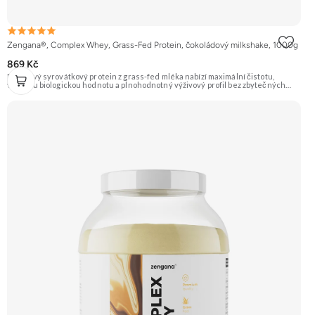
Zengana®, Complex Whey, Grass-Fed Protein, čokoládový milkshake, 1000g
869 Kč
Prémiový syrovátkový protein z grass-fed mléka nabízí maximální čistotu,
vysokou biologickou hodnotu a plnohodnotný výživový profil bez zbytečných
přísad. Každá dávka spojuje tři formy syrovátky – koncentrát, izolát a hydrolyzát
– obohacené o DigeZyme® a Aquamin®. Obsahuje kompletní spektrum
aminokyselin včetně 6,9 g BCAA na porci. DigeZyme® zlepšuje vstřebávání
bílkovin, zatímco Aquamin®, přírodní komplex z mořských řas, doplňuje vápník,
hořčík a stopové prvky pro optimální regeneraci a funkci svalů. Výsledkem je
protein s vynikající využitelností, čistým složením a dokonale vyváženou chutí.
🐄 Grass-fed protein 🧬 3 formy syrovátky 💪 Růst svalů ⚡ Rychlá regenerace 🧪
Enzymy & minerály 😋 Skvělá chuť