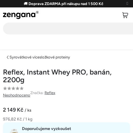
Přejít
🚚
Doprava ZDARMA při nákupu nad 1 500 Kč
na
obsah
Syrovátkové vícesložkové proteiny
Reflex, Instant Whey PRO, banán,
2200g
Průměrné
Značka:
Reflex
Neohodnoceno
hodnocení
produktu
2 149 Kč
/ ks
je
Měrná
976,82 Kč / 1 kg
0,0
cena:
z
Doporučujeme vyzkoušet