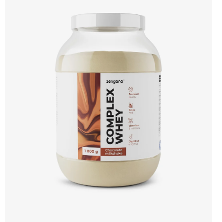
Enzymy & minerály 😋 Skvělá chuť