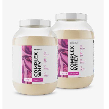
protein s vynikající využitelností, čistým složením a dokonale vyváženou chutí.
🐄 Grass-fed protein 🧬 3 formy syrovátky 💪 Růst svalů ⚡ Rychlá regenerace 🧪
Enzymy & minerály 😋 Skvělá chuť