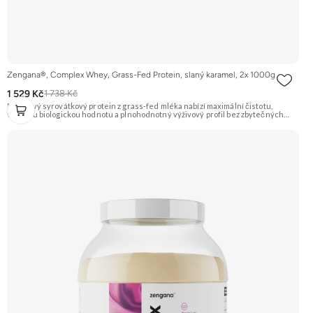
Zengana®, Complex Whey, Grass-Fed Protein, slaný karamel, 2x 1000g
1 529 Kč
1 738 Kč
Prémiový syrovátkový protein z grass-fed mléka nabízí maximální čistotu,
vysokou biologickou hodnotu a plnohodnotný výživový profil bez zbytečných
přísad. Každá dávka spojuje tři formy syrovátky – koncentrát, izolát a hydrolyzát
– obohacené o DigeZyme® a Aquamin®. Obsahuje kompletní spektrum
aminokyselin včetně 6,9 g BCAA na porci. DigeZyme® zlepšuje vstřebávání
bílkovin, zatímco Aquamin®, přírodní komplex z mořských řas, doplňuje vápník,
hořčík a stopové prvky pro optimální regeneraci a funkci svalů. Výsledkem je
protein s vynikající využitelností, čistým složením a dokonale vyváženou chutí.
🐄 Grass-fed protein 🧬 3 formy syrovátky 💪 Růst svalů ⚡ Rychlá regenerace 🧪
Enzymy & minerály 😋 Skvělá chuť