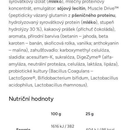
syrovátkový izolát (
mléko
), mléčný proteinový
koncentrát, emulgátor:
sójový lecitin
, Muscle Drive™
(peptidicky vázaný glutamin z
pšeničného proteinu
,
hydrolyzovaný syrovátkový protein (
mléko
), stupeň
hydrolýzy 30 %), kakaový prášek (příchuť čokoláda),
aromata, přírodní barviva (betanin – jahoda, beta
karoten – banán, skořicová rolka, vanilka; anthokyanin
– malina), zahušťovadlo: karboxymethyl celulóza,
sladidla: acesulfam-K, sukralóza, DigeZyme® (alfa-
amyláza, neutrální proteáza, celuláza, laktáza, lipáza),
probiotické kultury (Bacillus Coagulans –
LactoSpore®, Bifidobacterium bifidum, Lactobacillus
acidophilus, Lactobacillus rhamnosus).
Nutriční hodnoty
100 g
25 g
1616 kJ / 382
Energie
404 kJ / 95 kcal