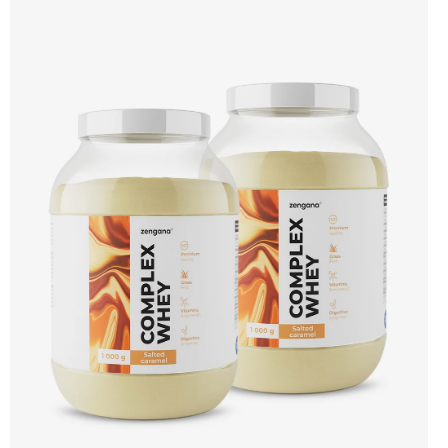
bílkovin, zatímco Aquamin®, přírodní komplex z mořských řas, doplňuje vápník,
hořčík a stopové prvky pro optimální regeneraci a funkci svalů. Výsledkem je
protein s vynikající využitelností, čistým složením a dokonale vyváženou chutí.
🐄 Grass-fed protein 🧬 3 formy syrovátky 💪 Růst svalů ⚡ Rychlá regenerace 🧪
Enzymy & minerály 😋 Skvělá chuť