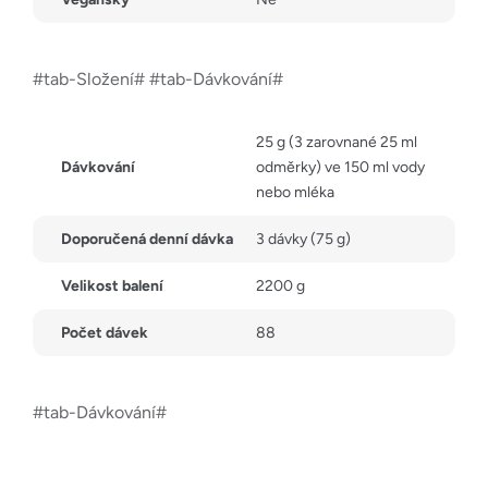
#tab-Složení# #tab-Dávkování#
25 g (3 zarovnané 25 ml
Dávkování
odměrky) ve 150 ml vody
nebo mléka
Doporučená denní dávka
3 dávky (75 g)
Velikost balení
2200 g
Počet dávek
88
#tab-Dávkování#