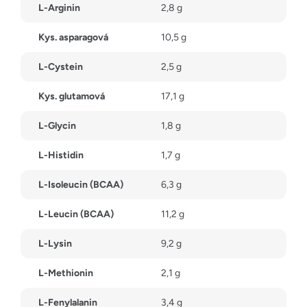
L-Arginin
2,8 g
Kys. asparagová
10,5 g
L-Cystein
2,5 g
Kys. glutamová
17,1 g
L-Glycin
1,8 g
L-Histidin
1,7 g
L-Isoleucin (BCAA)
6,3 g
L-Leucin (BCAA)
11,2 g
L-Lysin
9,2 g
L-Methionin
2,1 g
L-Fenylalanin
3,4 g