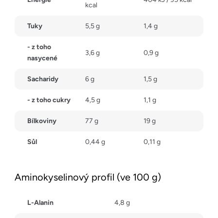
kcal
Tuky
5,5 g
1,4 g
- z toho
3,6 g
0,9 g
nasycené
Sacharidy
6 g
1,5 g
- z toho cukry
4,5 g
1,1 g
Bílkoviny
77 g
19 g
Sůl
0,44 g
0,11 g
Aminokyselinový profil (ve 100 g)
L-Alanin
4,8 g