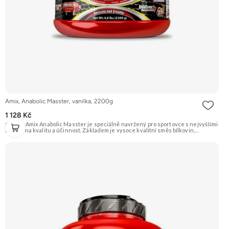
Amix, Anabolic Masster, vanilka, 2200g
1 128 Kč
Gainer Amix Anabolic Masster je speciálně navržený pro sportovce s nejvyššími
nároky na kvalitu a účinnost. Základem je vysoce kvalitní směs bílkovin,
sacharidů a exkluzivní řada „anabolických“ složek jako je Kreatin Monohydrát,
Kre-Alkalyn®, L-Glutamín, L-Arginin HCL, L-Arginin Alfa-Ketoglutarát, BCAA,
Tribulus Terrestris a mnoho dalších. Určeno pro podporu růstu svalové hmoty a
síly. Příchuť Vanilka. Doporučujeme vyzkoušet ZENGANA, Grass-fed, Whey
protein, DigeZyme®, Aquamin® Prémiová kvalita Skvělá chuť a rozpustnost
Kvalitní Grass-Fed protein Výhodná cena Vyzkoušet