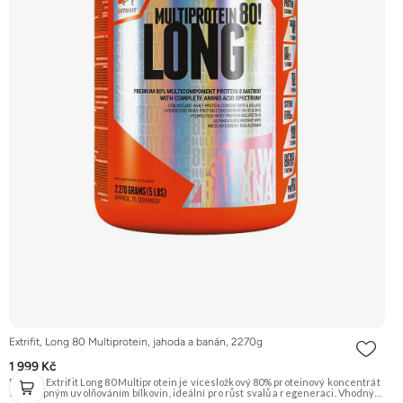
Extrifit, Long 80 Multiprotein, jahoda a banán, 2270g
1 999 Kč
Protein Extrifit Long 80 Multiprotein je vícesložkový 80% proteinový koncentrát
s postupným uvolňováním bílkovin, ideální pro růst svalů a regeneraci. Vhodný