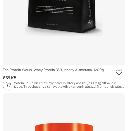
The Protein Works, Whey Protein 360, jahody & smetana, 1200g
869 Kč
Whey Protein 360 je vícesložkový protein, který obsahuje až 23 g bílkovin v
jedné dávce. Ty pocházejí ze syrovátkového koncentrátu, izolátu, hydrolyzátu,
mléčného a sójového proteinu. Díky tomu má různé doby vstřebávání a postará
se tak o postupné zásobování svalů aminokyselinami. Je ideální pro sportovce,
kteří usilují o růst svalové hmoty a zefektivnění regenerace. Příchuť Jahody &
Smetana, balení 1200g. Doporučujeme vyzkoušet ZENGANA, Grass-fed, Whey
protein, DigeZyme®, Aquamin® Prémiová kvalita Skvělá chuť a rozpustnost
Kvalitní Grass-Fed protein Výhodná cena Vyzkoušet