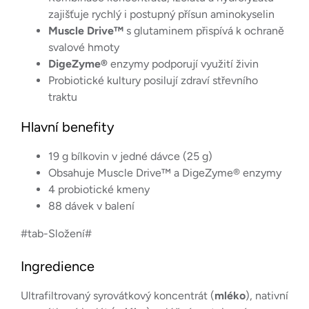
zajišťuje rychlý i postupný přísun aminokyselin
Muscle Drive™
s glutaminem přispívá k ochraně
svalové hmoty
DigeZyme®
enzymy podporují využití živin
Probiotické kultury posilují zdraví střevního
traktu
Hlavní benefity
19 g bílkovin v jedné dávce (25 g)
Obsahuje Muscle Drive™ a DigeZyme® enzymy
4 probiotické kmeny
88 dávek v balení
#tab-Složení#
Ingredience
Ultrafiltrovaný syrovátkový koncentrát (
mléko
), nativní