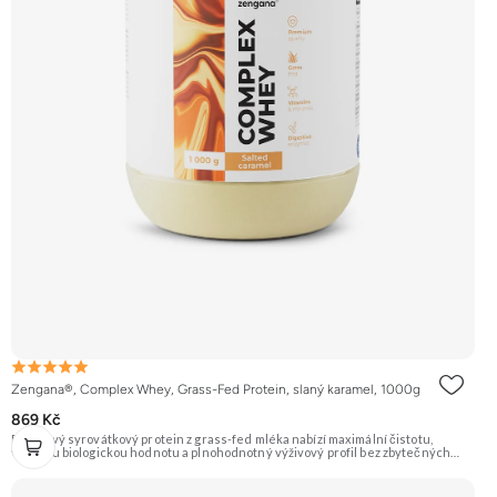
Zengana®, Complex Whey, Grass-Fed Protein, slaný karamel, 1000g
869 Kč
Prémiový syrovátkový protein z grass-fed mléka nabízí maximální čistotu,
vysokou biologickou hodnotu a plnohodnotný výživový profil bez zbytečných
přísad. Každá dávka spojuje tři formy syrovátky – koncentrát, izolát a hydrolyzát
– obohacené o DigeZyme® a Aquamin®. Obsahuje kompletní spektrum
aminokyselin včetně 6,9 g BCAA na porci. DigeZyme® zlepšuje vstřebávání