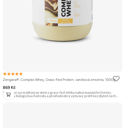
Zengana®, Complex Whey, Grass-Fed Protein, vanilková zmrzlina, 1000g
869 Kč
Prémiový syrovátkový protein z grass-fed mléka nabízí maximální čistotu,
vysokou biologickou hodnotu a plnohodnotný výživový profil bez zbytečných
přísad. Každá dávka spojuje tři formy syrovátky – koncentrát, izolát a hydrolyzát
– obohacené o DigeZyme® a Aquamin®. Obsahuje kompletní spektrum
aminokyselin včetně 6,9 g BCAA na porci. DigeZyme® zlepšuje vstřebávání
bílkovin, zatímco Aquamin®, přírodní komplex z mořských řas, doplňuje vápník,
hořčík a stopové prvky pro optimální regeneraci a funkci svalů. Výsledkem je
protein s vynikající využitelností, čistým složením a dokonale vyváženou chutí.
🐄 Grass-fed protein 🧬 3 formy syrovátky 💪 Růst svalů ⚡ Rychlá regenerace 🧪
Enzymy & minerály 😋 Skvělá chuť