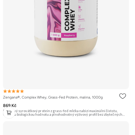
Zengana®, Complex Whey, Grass-Fed Protein, malina, 1000g
869 Kč
Prémiový syrovátkový protein z grass-fed mléka nabízí maximální čistotu,
vysokou biologickou hodnotu a plnohodnotný výživový profil bez zbytečných
přísad. Každá dávka spojuje tři formy syrovátky – koncentrát, izolát a hydrolyzát
– obohacené o DigeZyme® a Aquamin®. Obsahuje kompletní spektrum
aminokyselin včetně 6,9 g BCAA na porci. DigeZyme® zlepšuje vstřebávání
bílkovin, zatímco Aquamin®, přírodní komplex z mořských řas, doplňuje vápník,
hořčík a stopové prvky pro optimální regeneraci a funkci svalů. Výsledkem je