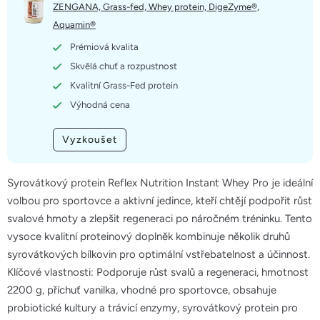
5
ZENGANA, Grass-fed, Whey protein, DigeZyme®,
hvězdiček.
Aquamin®
Prémiová kvalita
Skvělá chuť a rozpustnost
Kvalitní Grass-Fed protein
Výhodná cena
Vyzkoušet
Syrovátkový protein Reflex Nutrition Instant Whey Pro je ideální
volbou pro sportovce a aktivní jedince, kteří chtějí podpořit růst
svalové hmoty a zlepšit regeneraci po náročném tréninku. Tento
vysoce kvalitní proteinový doplněk kombinuje několik druhů
syrovátkových bílkovin pro optimální vstřebatelnost a účinnost.
Klíčové vlastnosti: Podporuje růst svalů a regeneraci, hmotnost
2200 g, příchuť vanilka, vhodné pro sportovce, obsahuje
probiotické kultury a trávicí enzymy, syrovátkový protein pro