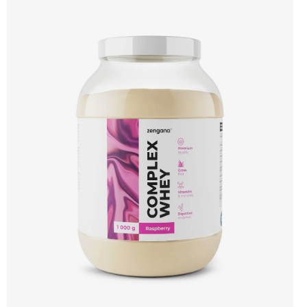
protein s vynikající využitelností, čistým složením a dokonale vyváženou chutí.
🐄 Grass-fed protein 🧬 3 formy syrovátky 💪 Růst svalů ⚡ Rychlá regenerace 🧪
Enzymy & minerály 😋 Skvělá chuť