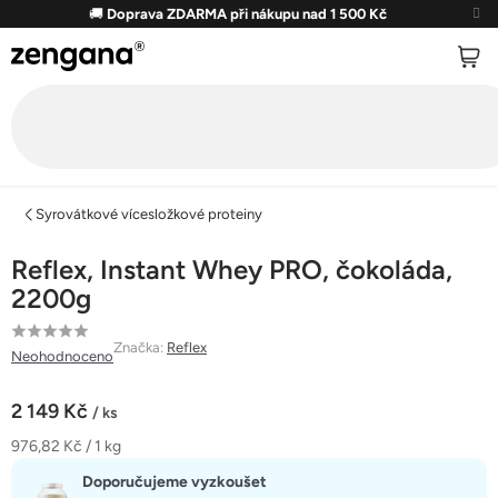
Přejít
🚚
Doprava ZDARMA při nákupu nad 1 500 Kč
na
obsah
Syrovátkové vícesložkové proteiny
Reflex, Instant Whey PRO, čokoláda,
2200g
Průměrné
Značka:
Reflex
Neohodnoceno
hodnocení
produktu
2 149 Kč
/ ks
je
Měrná
976,82 Kč / 1 kg
0,0
cena:
z
Doporučujeme vyzkoušet