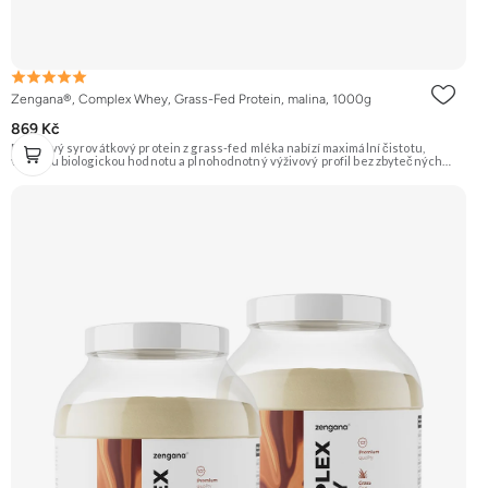
Zengana®, Complex Whey, Grass-Fed Protein, malina, 1000g
869 Kč
Prémiový syrovátkový protein z grass-fed mléka nabízí maximální čistotu,
vysokou biologickou hodnotu a plnohodnotný výživový profil bez zbytečných
přísad. Každá dávka spojuje tři formy syrovátky – koncentrát, izolát a hydrolyzát
– obohacené o DigeZyme® a Aquamin®. Obsahuje kompletní spektrum
aminokyselin včetně 6,9 g BCAA na porci. DigeZyme® zlepšuje vstřebávání
bílkovin, zatímco Aquamin®, přírodní komplex z mořských řas, doplňuje vápník,
hořčík a stopové prvky pro optimální regeneraci a funkci svalů. Výsledkem je
protein s vynikající využitelností, čistým složením a dokonale vyváženou chutí.
🐄 Grass-fed protein 🧬 3 formy syrovátky 💪 Růst svalů ⚡ Rychlá regenerace 🧪
Enzymy & minerály 😋 Skvělá chuť