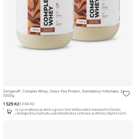
Zengana®, Complex Whey, Grass-Fed Protein, čokoládový milkshake, 2x
1000g
1 529 Kč
1 738 Kč
Prémiový syrovátkový protein z grass-fed mléka nabízí maximální čistotu,
vysokou biologickou hodnotu a plnohodnotný výživový profil bez zbytečných
přísad. Každá dávka spojuje tři formy syrovátky – koncentrát, izolát a hydrolyzát
– obohacené o DigeZyme® a Aquamin®. Obsahuje kompletní spektrum
aminokyselin včetně 6,9 g BCAA na porci. DigeZyme® zlepšuje vstřebávání
bílkovin, zatímco Aquamin®, přírodní komplex z mořských řas, doplňuje vápník,
hořčík a stopové prvky pro optimální regeneraci a funkci svalů. Výsledkem je
protein s vynikající využitelností, čistým složením a dokonale vyváženou chutí.