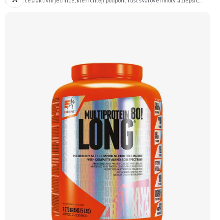
sportovce a aktivní jedince, kteří chtějí podpořit růst svalové hmoty a zlepšit
regeneraci po náročném tréninku. Tento vysoce kvalitní proteinový doplněk
kombinuje několik druhů syrovátkových bílkovin pro optimální vstřebatelnost a
účinnost. Klíčové vlastnosti: Podporuje růst svalů a regeneraci, hmotnost 2200 g,
příchuť vanilka, vhodné pro sportovce, obsahuje probiotické kultury a trávicí
enzymy, syrovátkový protein pro rychlou regeneraci a růst svalové hmoty,
kombinace několika druhů syrovátkových bílkovin. Doporučujeme vyzkoušet
ZENGANA, Grass-fed, Whey protein, DigeZyme®, Aquamin® Prémiová kvalita
Skvělá chuť a rozpustnost Kvalitní Grass-Fed protein Výhodná cena Vyzkoušet