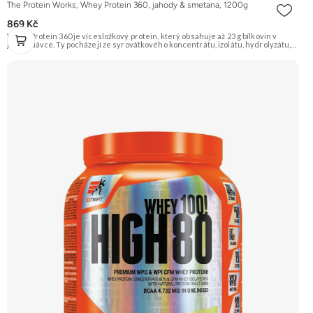
The Protein Works, Whey Protein 360, jahody & smetana, 1200g
869 Kč
Whey Protein 360 je vícesložkový protein, který obsahuje až 23 g bílkovin v
jedné dávce. Ty pocházejí ze syrovátkového koncentrátu, izolátu, hydrolyzátu,
mléčného a sójového proteinu. Díky tomu má různé doby vstřebávání a postará
se tak o postupné zásobování svalů aminokyselinami. Je ideální pro sportovce,
kteří usilují o růst svalové hmoty a zefektivnění regenerace. Příchuť Jahody &
Smetana, balení 1200g. Doporučujeme vyzkoušet ZENGANA, Grass-fed, Whey
protein, DigeZyme®, Aquamin® Prémiová kvalita Skvělá chuť a rozpustnost
Kvalitní Grass-Fed protein Výhodná cena Vyzkoušet