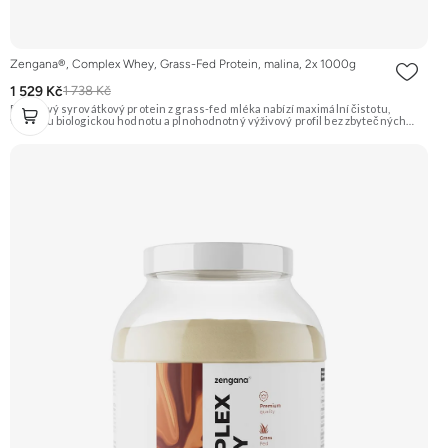
Zengana®, Complex Whey, Grass-Fed Protein, malina, 2x 1000g
1 529 Kč
1 738 Kč
Prémiový syrovátkový protein z grass-fed mléka nabízí maximální čistotu,
vysokou biologickou hodnotu a plnohodnotný výživový profil bez zbytečných
přísad. Každá dávka spojuje tři formy syrovátky – koncentrát, izolát a hydrolyzát
– obohacené o DigeZyme® a Aquamin®. Obsahuje kompletní spektrum
aminokyselin včetně 6,9 g BCAA na porci. DigeZyme® zlepšuje vstřebávání
bílkovin, zatímco Aquamin®, přírodní komplex z mořských řas, doplňuje vápník,
hořčík a stopové prvky pro optimální regeneraci a funkci svalů. Výsledkem je
protein s vynikající využitelností, čistým složením a dokonale vyváženou chutí.
🐄 Grass-fed protein 🧬 3 formy syrovátky 💪 Růst svalů ⚡ Rychlá regenerace 🧪
Enzymy & minerály 😋 Skvělá chuť