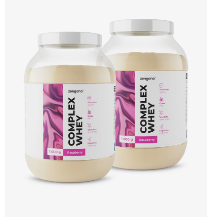
🐄 Grass-fed protein 🧬 3 formy syrovátky 💪 Růst svalů ⚡ Rychlá regenerace 🧪
Enzymy & minerály 😋 Skvělá chuť