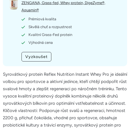
5
ZENGANA, Grass-fed, Whey protein, DigeZyme®,
hvězdiček.
Aquamin®
Prémiová kvalita
Skvělá chuť a rozpustnost
Kvalitní Grass-Fed protein
Výhodná cena
Vyzkoušet
Syrovátkový protein Reflex Nutrition Instant Whey Pro je ideální
volbou pro sportovce a aktivní jedince, kteří chtějí podpořit růst
svalové hmoty a zlepšit regeneraci po náročném tréninku. Tento
vysoce kvalitní proteinový doplněk kombinuje několik druhů
syrovátkových bílkovin pro optimální vstřebatelnost a účinnost.
Klíčové vlastnosti: Podporuje růst svalů a regeneraci, hmotnost
2200 g, příchuť čokoláda, vhodné pro sportovce, obsahuje
probiotické kultury a trávicí enzymy, syrovátkový protein pro