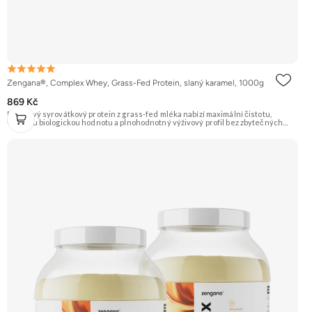
Zengana®, Complex Whey, Grass-Fed Protein, slaný karamel, 1000g
869 Kč
Prémiový syrovátkový protein z grass-fed mléka nabízí maximální čistotu,
vysokou biologickou hodnotu a plnohodnotný výživový profil bez zbytečných
přísad. Každá dávka spojuje tři formy syrovátky – koncentrát, izolát a hydrolyzát
– obohacené o DigeZyme® a Aquamin®. Obsahuje kompletní spektrum
aminokyselin včetně 6,9 g BCAA na porci. DigeZyme® zlepšuje vstřebávání
bílkovin, zatímco Aquamin®, přírodní komplex z mořských řas, doplňuje vápník,
hořčík a stopové prvky pro optimální regeneraci a funkci svalů. Výsledkem je
protein s vynikající využitelností, čistým složením a dokonale vyváženou chutí.
🐄 Grass-fed protein 🧬 3 formy syrovátky 💪 Růst svalů ⚡ Rychlá regenerace 🧪
Enzymy & minerály 😋 Skvělá chuť