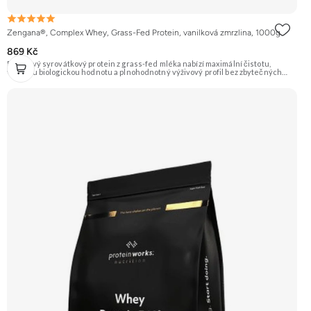
Zengana®, Complex Whey, Grass-Fed Protein, vanilková zmrzlina, 1000g
869 Kč
Prémiový syrovátkový protein z grass-fed mléka nabízí maximální čistotu,
vysokou biologickou hodnotu a plnohodnotný výživový profil bez zbytečných
přísad. Každá dávka spojuje tři formy syrovátky – koncentrát, izolát a hydrolyzát
– obohacené o DigeZyme® a Aquamin®. Obsahuje kompletní spektrum
aminokyselin včetně 6,9 g BCAA na porci. DigeZyme® zlepšuje vstřebávání
bílkovin, zatímco Aquamin®, přírodní komplex z mořských řas, doplňuje vápník,
hořčík a stopové prvky pro optimální regeneraci a funkci svalů. Výsledkem je
protein s vynikající využitelností, čistým složením a dokonale vyváženou chutí.
🐄 Grass-fed protein 🧬 3 formy syrovátky 💪 Růst svalů ⚡ Rychlá regenerace 🧪
Enzymy & minerály 😋 Skvělá chuť