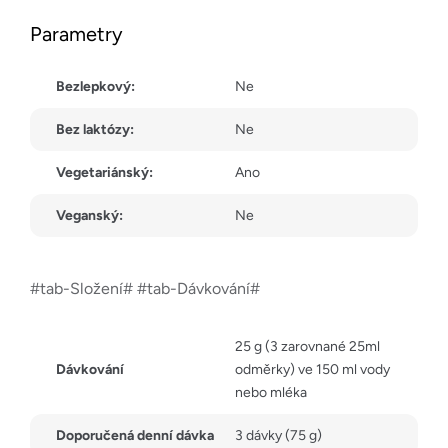
Parametry
Bezlepkový:
Ne
Bez laktózy:
Ne
Vegetariánský:
Ano
Veganský:
Ne
#tab-Složení# #tab-Dávkování#
25 g (3 zarovnané 25ml
Dávkování
odměrky) ve 150 ml vody
nebo mléka
Doporučená denní dávka
3 dávky (75 g)