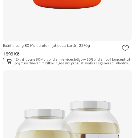
Extrifit, Long 80 Multiprotein, jahoda a banán, 2270g
1 999 Kč
Protein Extrifit Long 80 Multiprotein je vícesložkový 80% proteinový koncentrát
s postupným uvolňováním bílkovin, ideální pro růst svalů a regeneraci. Vhodný
do objemu i diety. Obsahuje micelární kasein, syrovátkový koncentrát, CFM
izolát a vaječný albumin. Obohacen o 7 trávicích enzymů pro lepší stravitelnost.
Příchuť Čokoláda + Kokos. Doporučujeme vyzkoušet ZENGANA, Grass-fed,
Whey protein, DigeZyme®, Aquamin® Prémiová kvalita Skvělá chuť a
rozpustnost Kvalitní Grass-Fed protein Výhodná cena Vyzkoušet