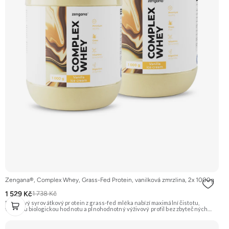
Zengana®, Complex Whey, Grass-Fed Protein, vanilková zmrzlina, 2x 1000g
1 529 Kč
1 738 Kč
Prémiový syrovátkový protein z grass-fed mléka nabízí maximální čistotu,
vysokou biologickou hodnotu a plnohodnotný výživový profil bez zbytečných
přísad. Každá dávka spojuje tři formy syrovátky – koncentrát, izolát a hydrolyzát
– obohacené o DigeZyme® a Aquamin®. Obsahuje kompletní spektrum
aminokyselin včetně 6,9 g BCAA na porci. DigeZyme® zlepšuje vstřebávání