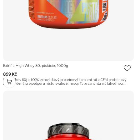
Extrifit, High Whey 80, pistácie, 1000g
899 Kč
High Whey 80 je 100% syrovátkový proteinový koncentrát a CFM proteinový
izolát určený pro podporu růstu svalové hmoty. Tato varianta má lahodnou
příchuť pistácie. Složení je doplněno o trávicí enzymy papain a Tolerase™ (pH
stabilní laktázu) pro ještě lepší vstřebatelnost a stravitelnost. Doporučujeme
vyzkoušet ZENGANA, Grass-fed, Whey protein, DigeZyme®, Aquamin®
Prémiová kvalita Skvělá chuť a rozpustnost Kvalitní Grass-Fed protein Výhodná
cena Vyzkoušet