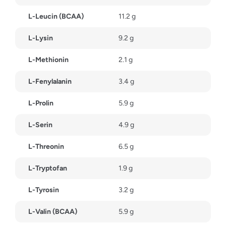
L-Leucin (BCAA)
11.2 g
L-Lysin
9.2 g
L-Methionin
2.1 g
L-Fenylalanin
3.4 g
L-Prolin
5.9 g
L-Serin
4.9 g
L-Threonin
6.5 g
L-Tryptofan
1.9 g
L-Tyrosin
3.2 g
L-Valin (BCAA)
5.9 g