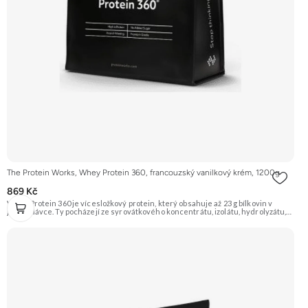
The Protein Works, Whey Protein 360, francouzský vanilkový krém, 1200g
869 Kč
Whey Protein 360 je vícesložkový protein, který obsahuje až 23 g bílkovin v
jedné dávce. Ty pocházejí ze syrovátkového koncentrátu, izolátu, hydrolyzátu,
mléčného a sójového proteinu. Díky tomu má různé doby vstřebávání a postará
se tak o postupné zásobování svalů aminokyselinami. Je ideální pro sportovce,
kteří usilují o růst svalové hmoty a zefektivnění regenerace. Příchuť
Francouzský vanilkový krém, balení 1200g. Doporučujeme vyzkoušet
ZENGANA, Grass-fed, Whey protein, DigeZyme®, Aquamin® Prémiová kvalita
Skvělá chuť a rozpustnost Kvalitní Grass-Fed protein Výhodná cena Vyzkoušet