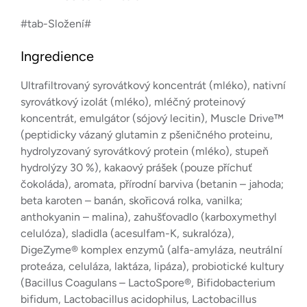
#tab-Složení#
Ingredience
Ultrafiltrovaný syrovátkový koncentrát (mléko), nativní
syrovátkový izolát (mléko), mléčný proteinový
koncentrát, emulgátor (sójový lecitin), Muscle Drive™
(peptidicky vázaný glutamin z pšeničného proteinu,
hydrolyzovaný syrovátkový protein (mléko), stupeň
hydrolýzy 30 %), kakaový prášek (pouze příchuť
čokoláda), aromata, přírodní barviva (betanin – jahoda;
beta karoten – banán, skořicová rolka, vanilka;
anthokyanin – malina), zahušťovadlo (karboxymethyl
celulóza), sladidla (acesulfam-K, sukralóza),
DigeZyme® komplex enzymů (alfa-amyláza, neutrální
proteáza, celuláza, laktáza, lipáza), probiotické kultury
(Bacillus Coagulans – LactoSpore®, Bifidobacterium
bifidum, Lactobacillus acidophilus, Lactobacillus