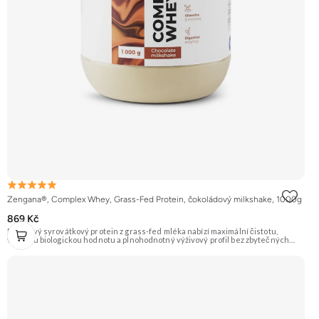
Zengana®, Complex Whey, Grass-Fed Protein, čokoládový milkshake, 1000g
869 Kč
Prémiový syrovátkový protein z grass-fed mléka nabízí maximální čistotu,
vysokou biologickou hodnotu a plnohodnotný výživový profil bez zbytečných
přísad. Každá dávka spojuje tři formy syrovátky – koncentrát, izolát a hydrolyzát
– obohacené o DigeZyme® a Aquamin®. Obsahuje kompletní spektrum
aminokyselin včetně 6,9 g BCAA na porci. DigeZyme® zlepšuje vstřebávání
bílkovin, zatímco Aquamin®, přírodní komplex z mořských řas, doplňuje vápník,
hořčík a stopové prvky pro optimální regeneraci a funkci svalů. Výsledkem je
protein s vynikající využitelností, čistým složením a dokonale vyváženou chutí.
🐄 Grass-fed protein 🧬 3 formy syrovátky 💪 Růst svalů ⚡ Rychlá regenerace 🧪
Enzymy & minerály 😋 Skvělá chuť