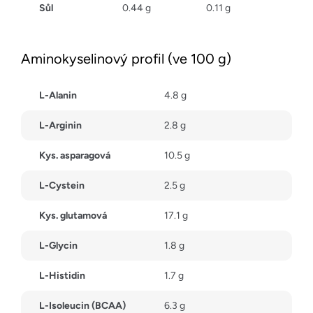
Sůl
0.44 g
0.11 g
Aminokyselinový profil (ve 100 g)
L-Alanin
4.8 g
L-Arginin
2.8 g
Kys. asparagová
10.5 g
L-Cystein
2.5 g
Kys. glutamová
17.1 g
L-Glycin
1.8 g
L-Histidin
1.7 g
L-Isoleucin (BCAA)
6.3 g