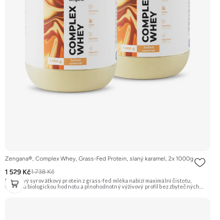
Zengana®, Complex Whey, Grass-Fed Protein, slaný karamel, 2x 1000g
1 529 Kč
1 738 Kč
Prémiový syrovátkový protein z grass-fed mléka nabízí maximální čistotu,
vysokou biologickou hodnotu a plnohodnotný výživový profil bez zbytečných
přísad. Každá dávka spojuje tři formy syrovátky – koncentrát, izolát a hydrolyzát
– obohacené o DigeZyme® a Aquamin®. Obsahuje kompletní spektrum
aminokyselin včetně 6,9 g BCAA na porci. DigeZyme® zlepšuje vstřebávání
bílkovin, zatímco Aquamin®, přírodní komplex z mořských řas, doplňuje vápník,
hořčík a stopové prvky pro optimální regeneraci a funkci svalů. Výsledkem je