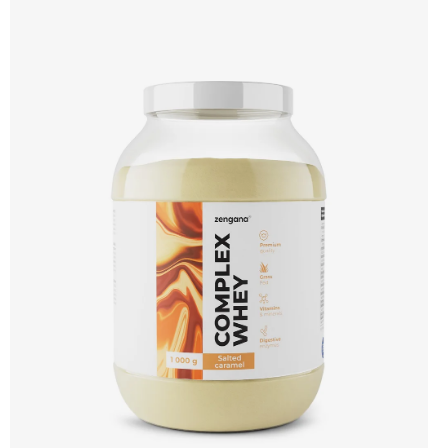
bílkovin, zatímco Aquamin®, přírodní komplex z mořských řas, doplňuje vápník,
hořčík a stopové prvky pro optimální regeneraci a funkci svalů. Výsledkem je
protein s vynikající využitelností, čistým složením a dokonale vyváženou chutí.
🐄 Grass-fed protein 🧬 3 formy syrovátky 💪 Růst svalů ⚡ Rychlá regenerace 🧪
Enzymy & minerály 😋 Skvělá chuť