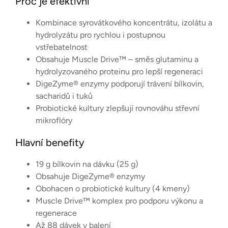
Proč je efektivní
Kombinace syrovátkového koncentrátu, izolátu a
hydrolyzátu pro rychlou i postupnou
vstřebatelnost
Obsahuje Muscle Drive™ – směs glutaminu a
hydrolyzovaného proteinu pro lepší regeneraci
DigeZyme® enzymy podporují trávení bílkovin,
sacharidů i tuků
Probiotické kultury zlepšují rovnováhu střevní
mikroflóry
Hlavní benefity
19 g bílkovin na dávku (25 g)
Obsahuje DigeZyme® enzymy
Obohacen o probiotické kultury (4 kmeny)
Muscle Drive™ komplex pro podporu výkonu a
regenerace
Až 88 dávek v balení