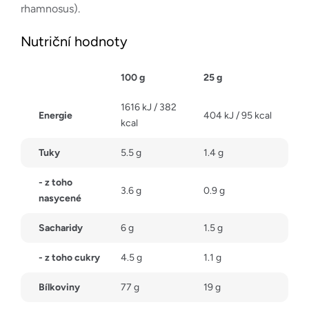
rhamnosus).
Nutriční hodnoty
100 g
25 g
1616 kJ / 382
Energie
404 kJ / 95 kcal
kcal
Tuky
5.5 g
1.4 g
- z toho
3.6 g
0.9 g
nasycené
Sacharidy
6 g
1.5 g
- z toho cukry
4.5 g
1.1 g
Bílkoviny
77 g
19 g