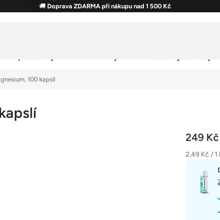
🚚
Doprava ZDARMA při nákupu nad 1 500 Kč
Sportovní výživa
Zdravá výživa
Potraviny & Snacky
agnesium, 100 kapslí
kapslí
249 K
Měrná
2,49 Kč / 1
cena: