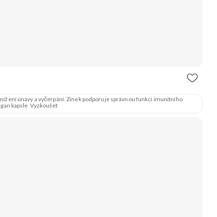
 snížení únavy a vyčerpání. Zinek podporuje správnou funkci imunitního
egan kapsle Vyzkoušet