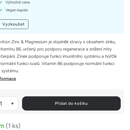
Výhodná cena
Vegan kapsle
Vyzkoušet
rition Zinc & Magnesium je doplněk stravy s obsahem zinku,
vitamínu B6, určený pro podporu regenerace a snížení míry
čerpání. Zinek podporuje funkci imunitního systému a hořčík
 normální funkci svalů. Vitamín B6 podporuje normální funkci
 systému.
nformace
Přidat do košíku
em
(1 ks)