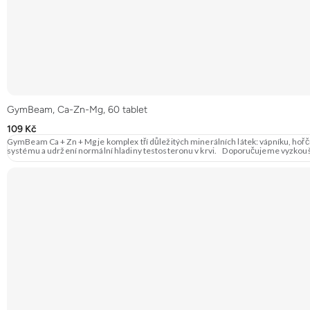
GymBeam, Ca-Zn-Mg, 60 tablet
109 Kč
GymBeam Ca + Zn + Mg je komplex tří důležitých minerálních látek: vápníku, hořčík
systému a udržení normální hladiny testosteronu v krvi. Doporučujeme vyzkouš