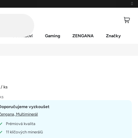
Příslušenství
Gaming
ZENGANA
Značky
č
/ ks
 ks
Doporučujeme vyzkoušet
Zengana, Multiminerál
Prémiová kvalita
11 klíčových minerálů