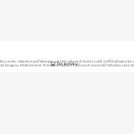
u a zinku. Vápník je potřebný pro udržení zdravých kostí a zubů. Hořčík přispívá ke
Do košíku
et Zengana, Multiminerál Prémiová kvalita 11 klíčových minerálů Výhodná cena V