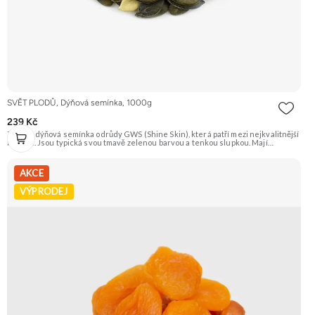
SVĚT PLODŮ, Dýňová semínka, 1000g
239 Kč
Zelená dýňová semínka odrůdy GWS (Shine Skin), která patří mezi nejkvalitnější
na trhu. Jsou typická svou tmavě zelenou barvou a tenkou slupkou. Mají
příjemnou oříškovou chuť a jsou skvělá na mlsání, do salátů, polévek nebo na
pečení. Doporučujeme vyzkoušet Zengana, Pistácie Prémiová kvalita Výhodná
cena Vyzkoušet
AKCE
VÝPRODEJ