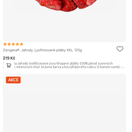
Zengana®, Jahody, Lyofilizované plátky XXL, 125g
219 Kč
Zengana Jahody lyofilizované jsou křupavé plátky 100% jahod sušených
mrazem. Intenzivní chuť, krásná barva a bez přidaného cukru či konzervantů –
ideální do jogurtu, kaší, müsli i jen tak na mlsání. 🍓 100% jahody ❌ Bez
přidaného cukru ❄️ Lyofilizované 😋 Přirozeně sladká chuť
AKCE