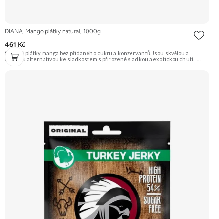
DIANA, Mango plátky natural, 1000g
461 Kč
Sušené plátky manga bez přidaného cukru a konzervantů. Jsou skvělou a
zdravou alternativou ke sladkostem s přirozeně sladkou a exotickou chutí.
Doporučujeme vyzkoušet Zengana, Mango, Sušené plátky Prémiová kvalita
Výhodná cena Vyzkoušet