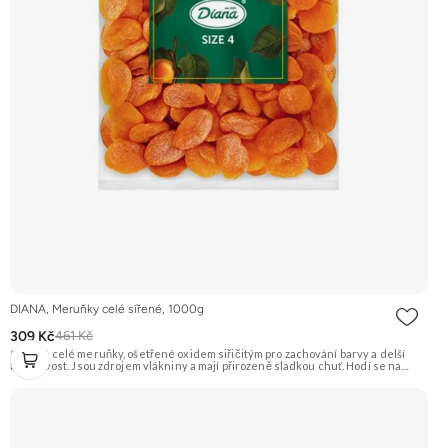
DIANA, Meruňky celé sířené, 1000g
309 Kč
461 Kč
Sušené celé meruňky, ošetřené oxidem siřičitým pro zachování barvy a delší
trvanlivost. Jsou zdrojem vlákniny a mají přirozeně sladkou chuť. Hodí se na
přímou konzumaci, pečení i vaření. Doporučujeme vyzkoušet Zengana, Mango,
Sušené plátky Prémiová kvalita Výhodná cena Vyzkoušet