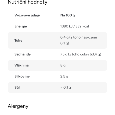
Nutriční hodnoty
Výživové údaje
Na 100 g
Energie
1390 kJ / 332 kcal
0,4 g (z toho nasycené
Tuky
0,1 g)
Sacharidy
75 g (z toho cukry 63,4 g)
Vláknina
8 g
Bílkoviny
2,5 g
Sůl
< 0,1 g
Alergeny