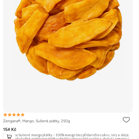
Zengana®, Mango, Sušené plátky, 250g
154 Kč
Zengana Sušené mango plátky – 100% mango bez přidaného cukru, síry a oleje.
Přirozeně sladké, poddajné plátky ideální jako rychlá svačina, do kaší, jogurtu i