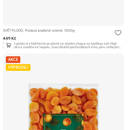
SVĚT PLODŮ, Pistácie pražené solené, 1000g
449 Kč
Křupavé pistácie z Kalifornie pražené ve vlastní slupce se špetkou soli. Mají
velká jádra a snadno se loupou. Jsou ideální pochoutkou k vínu, pivu nebo jen
tak na mlsání. Doporučujeme vyzkoušet Zengana, Pistácie Prémiová kvalita
Výhodná cena Vyzkoušet
AKCE
VÝPRODEJ