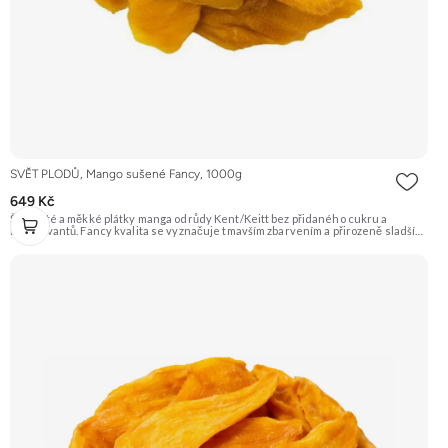
SVĚT PLODŮ, Mango sušené Fancy, 1000g
649 Kč
Šťavnaté a měkké plátky manga odrůdy Kent/Keitt bez přidaného cukru a
konzervantů. Fancy kvalita se vyznačuje tmavším zbarvením a přirozeně sladší
chutí. Skvělé jako zdravá svačina plná energie. Doporučujeme vyzkoušet
Zengana, Mango, Sušené plátky Prémiová kvalita Výhodná cena Vyzkoušet