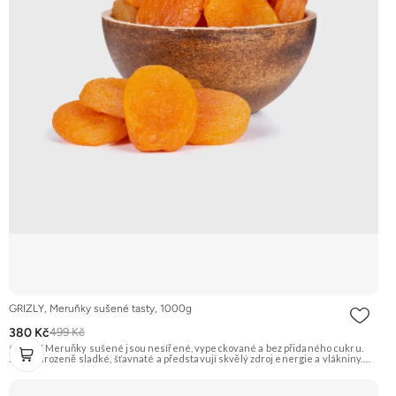
GRIZLY, Meruňky sušené tasty, 1000g
380 Kč
499 Kč
GRIZLY Meruňky sušené jsou nesířené, vypeckované a bez přidaného cukru.
Jsou přirozeně sladké, šťavnaté a představují skvělý zdroj energie a vlákniny.
Hodí se na zdravé mlsání, do pečení, vaření nebo do snídaňových kaší a müsli.
Doporučujeme vyzkoušet Zengana, Mango, Sušené plátky Prémiová kvalita
Výhodná cena Vyzkoušet