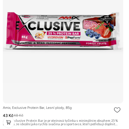
Amix, Exclusive Protein Bar, Lesní plody, 85g
43 Kč
48 Kč
Amix Exclusive Protein Bar je proteinová tyčinka s minimálním obsahem 25 %
bílkovin. Je ideální jako rychlá svačina pro sportovce, kteří potřebují doplnit
kvalitní bílkoviny a energii kdykoliv během dne. Tato varianta má příchuť lesních