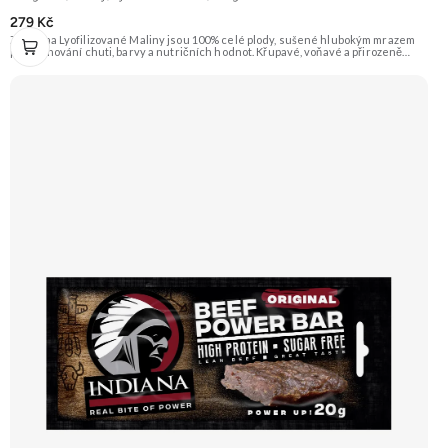
279 Kč
Zengana Lyofilizované Maliny jsou 100% celé plody, sušené hlubokým mrazem
pro zachování chuti, barvy a nutričních hodnot. Křupavé, voňavé a přirozeně
sladkokyselé – ideální do jogurtů, kaší, smoothie i na svačinu. 🍓 100% maliny ❌
Bez přidaného cukru ❄️ Lyofilizované 😋 Svěží sladkokyselá chuť