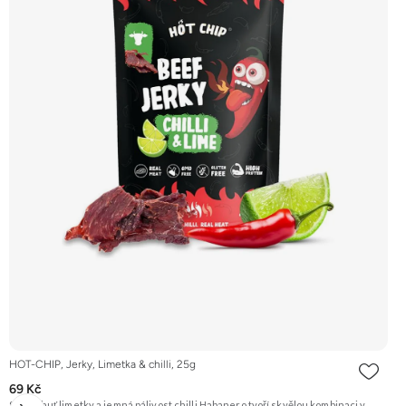
HOT-CHIP, Jerky, Limetka & chilli, 25g
69 Kč
Svěží chuť limetky a jemná pálivost chilli Habanero tvoří skvělou kombinaci v