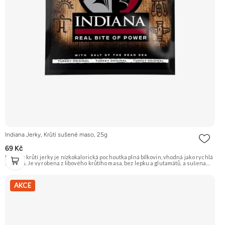
Indiana Jerky, Krůtí sušené maso, 25g
69 Kč
Indiana krůtí jerky je nízkokalorická pochoutka plná bílkovin, vhodná jako rychlá
svačina. Je vyrobena z libového krůtího masa, bez lepku a glutamátů, a sušena
tradiční indiánskou metodou. Doporučujeme vyzkoušet Zengana, Pistácie
Prémiová kvalita Výhodná cena Vyzkoušet
AKCE