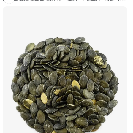
na pečení. 🥭 100% mango ❌ Bez přidaného cukru 😋 Sladká exotická chuť 🍬
Alternativa sladkostí