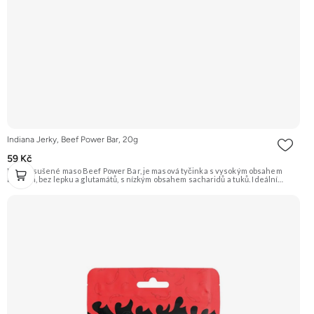
Indiana Jerky, Beef Power Bar, 20g
59 Kč
Hovězí sušené maso Beef Power Bar, je masová tyčinka s vysokým obsahem
bílkovin, bez lepku a glutamátů, s nízkým obsahem sacharidů a tuků. Ideální
proteinová svačina pro sportovce, řidiče a všechny, kteří potřebují rychle doplnit
energii. Doporučujeme vyzkoušet Zengana, Pistácie Prémiová kvalita Výhodná
cena Vyzkoušet