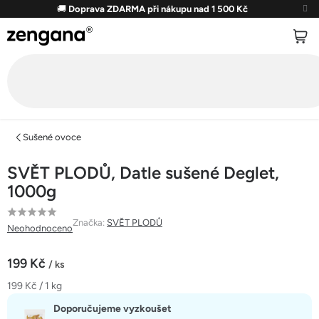
Přejít
🚚
Doprava ZDARMA při nákupu nad 1 500 Kč
na
obsah
Sušené ovoce
SVĚT PLODŮ, Datle sušené Deglet,
1000g
Průměrné
Značka:
SVĚT PLODŮ
Neohodnoceno
hodnocení
produktu
199 Kč
/ ks
je
Měrná
199 Kč / 1 kg
0,0
cena:
z
Doporučujeme vyzkoušet