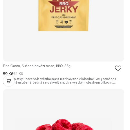
Fine Gusto, Sušené hovězí maso, BBQ, 25g
59 Kč
64 Kč
Jemné plátky libového hovězího masa marinované v lahodné BBQ omáčce a
následně usušené. Jedná se o skvělý snack s vysokým obsahem bílkovin,
ideální na cesty nebo po sportovním výkonu. Na 100 g výrobku bylo použito 320 g
syrového masa. Doporučujeme vyzkoušet Zengana, Pistácie Prémiová kvalita
Výhodná cena Vyzkoušet