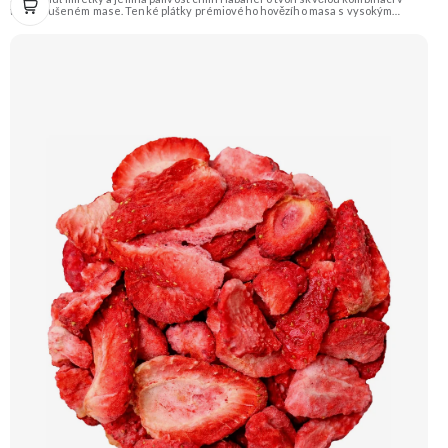
tomto sušeném mase. Tenké plátky prémiového hovězího masa s vysokým
obsahem bílkovin jsou ideální svačinkou na cesty i k pivu. Doporučujeme
vyzkoušet Zengana, Pistácie Prémiová kvalita Výhodná cena Vyzkoušet