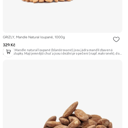
GRIZLY, Mandle Natural loupané, 1000g
329 Kč
GRIZLY Mandle natural loupané (blanšírované) jsou jádra mandlí zbavená
hnědé slupky. Mají jemnější chuť a jsou ideální pro pečení (např. makronek), do
dezertů, na výrobu mandlové mouky nebo marcipánu. Jsou skvělé i pro přímou
konzumaci. Doporučujeme vyzkoušet Zengana, Mandle Prémiová kvalita
Výhodná cena Vyzkoušet