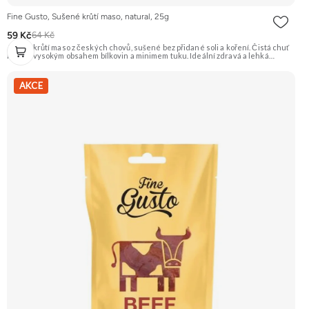
Fine Gusto, Sušené krůtí maso, natural, 25g
59 Kč
64 Kč
Jemné krůtí maso z českých chovů, sušené bez přidané soli a koření. Čistá chuť
masa s vysokým obsahem bílkovin a minimem tuku. Ideální zdravá a lehká
svačina. Na 100 g výrobku je použito 320 g syrového masa. Doporučujeme
vyzkoušet Zengana, Pistácie Prémiová kvalita Výhodná cena Vyzkoušet
AKCE