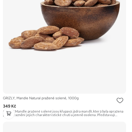
GRIZLY, Mandle Natural pražené solené, 1000g
349 Kč
GRIZLY Mandle pražené solené jsou křupavá jádra mandlí, která byla opražena
pro zvýraznění jejich charakteristické chuti a jemně osolena. Představují
skvělou slanou pochoutku, která je ideální k vínu nebo jen tak na mlsání.
Doporučujeme vyzkoušet Zengana, Mandle Prémiová kvalita Výhodná cena
Vyzkoušet