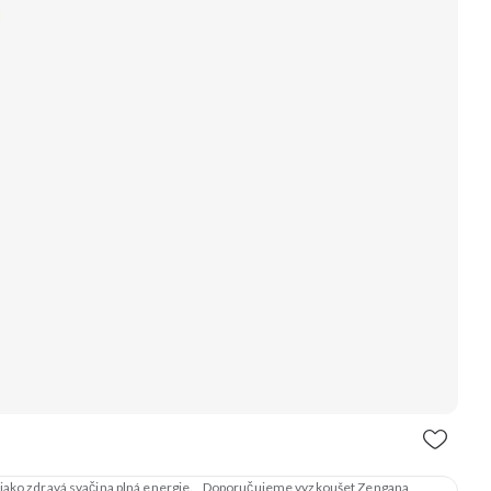
lé jako zdravá svačina plná energie. Doporučujeme vyzkoušet Zengana,