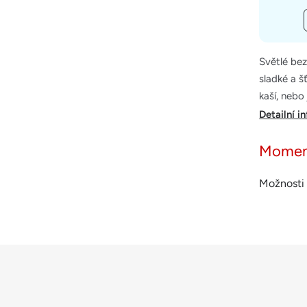
Světlé be
sladké a š
kaší, nebo
Detailní i
Momen
Možnosti