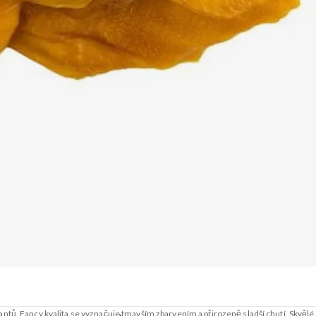
ntů. Fancy kvalita se vyznačuje tmavším zbarvením a přirozeně sladší chutí. Skvě