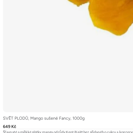
SVĚT PLODŮ, Mango sušené Fancy, 1000g
649 Kč
Šťavnaté a měkké plátky manga odrůdy Kent/Keitt bez přidaného cukru a konzerva