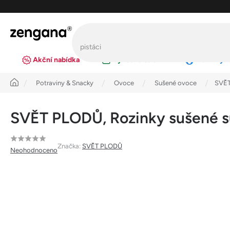
Přejít
na
obsah
Akční nabídka
Výhodná balení
Novinky
Úvod
Potraviny & Snacky
Ovoce
Sušené ovoce
SVĚT
SVĚT PLODŮ, Rozinky sušené s
Průměrné
Značka:
SVĚT PLODŮ
Neohodnoceno
hodnocení
produktu
je
0,0
z
5
hvězdiček.