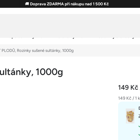
🚚
Doprava ZDARMA při nákupu nad 1 500 Kč
Sportovní výživa
Zdravá výživa
Potraviny & Snacky
 PLODŮ, Rozinky sušené sultánky, 1000g
ultánky, 1000g
149 Kč
Měrná
149 Kč / 1 
cena: