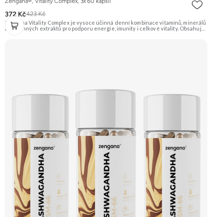
Zengana®, Vitality Complex, 3x 60 kapslí
372 Kč
423 Kč
Zengana Vitality Complex je vysoce účinná denní kombinace vitamínů, minerálů
a rostlinných extraktů pro podporu energie, imunity i celkové vitality. Obsahuje
silné chelátové formy minerálů, aktivní formy vitamínů a extrakty z ženšenu,
rodioly, kurkumy a zázvoru. Jedna dávka denně pokryje klíčové nutriční potřeby
a pomáhá tělu lépe fungovat v náročném období. Vegan kapsle, bez zbytečných
přísad. 🧬 15+ aktivních látek ⚡ Denní energie 🛡 Silná imunita 🧠 Mentální výkon
💊 Q10 & extrakty 🌱 Vegan kapsle