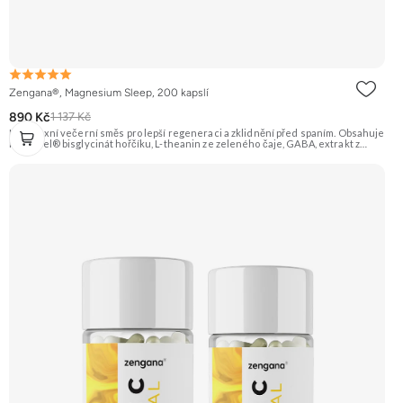
Zengana®, Magnesium Sleep, 200 kapslí
890 Kč
1 137 Kč
Komplexní večerní směs pro lepší regeneraci a zklidnění před spaním. Obsahuje
MagChel® bisglycinát hořčíku, L-theanin ze zeleného čaje, GABA, extrakt z
višně Montmorency a vitamín B6, které pomáhají zklidnit mysl, uvolnit napětí a
připravit tělo na kvalitní spánek bez nepříjemného probouzení. Vegan kapsle, bez
zbytečných přísad. 🌙 Lepší spánek 💤 Snadné usínání 🧠 Klidná mysl 💊
MagChel® Mg 20+ 🌿 GABA & L-theanin 🌱 Vegan kapsle