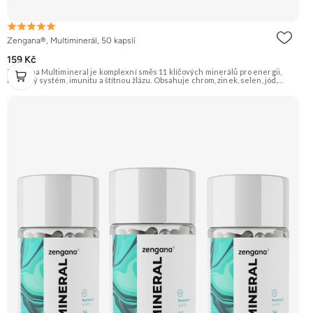
Zengana®, Multiminerál, 50 kapslí
159 Kč
Zengana Multimineral je komplexní směs 11 klíčových minerálů pro energii,
nervový systém, imunitu a štítnou žlázu. Obsahuje chrom, zinek, selen, jód,
železo a další stopové prvky v praktické formě 1 kapsle denně. Pomáhá snížit
únavu, podpořit soustředění a dlouhodobě pečovat o vlasy, pokožku, nehty i
obranyschopnost. 🧬 11 minerálů ⚡ Denní vitalita 🛡 Silná imunita 🧠 Nervová
rovnováha 💅 Vlasy & pleť 🌱 Vegan kapsle