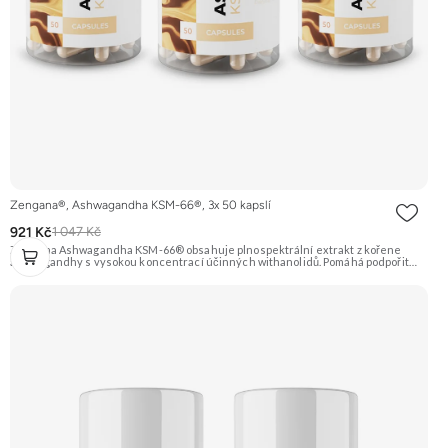
Zengana®, Ashwagandha KSM-66®, 3x 50 kapslí
921 Kč
1 047 Kč
Zengana Ashwagandha KSM-66® obsahuje plnospektrální extrakt z kořene
ashwagandhy s vysokou koncentrací účinných withanolidů. Pomáhá podpořit
odolnost vůči stresu, psychickou rovnováhu, kvalitu spánku a vitalitu
organismu. Prémiová kvalita potvrzená značkou KSM-66® – zlatým standardem
mezi extrakty z ashwagandhy. Vegan kapsle, bez zbytečných přísad. 🌿 KSM-66®
extrakt 🧠 Mentální rovnováha 😌 Odolnost vůči stresu ⚡ Stabilní energie 💪
Výkon pod tlakem 🌱 Vegan kapsle