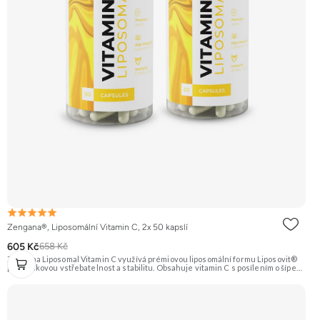
Zengana®, Liposomální Vitamin C, 2x 50 kapslí
605 Kč
658 Kč
Zengana Liposomal Vitamin C využívá prémiovou liposomální formu Liposovit®
pro špičkovou vstřebatelnost a stabilitu. Obsahuje vitamin C s posílením o šípek
(přírodní zdroj C) a extrakt ze zázvoru (10:1). Ideální pro imunitu, energii a
regeneraci. Vegan kapsle, bez zbytečných přísad. 💊 Liposomální forma 🛡 Silná
imunita 🧬 Ochrana buněk 💊 Vysoká vstřebatelnost 🍊 Vitamin C 🌱 Vegan
kapsle