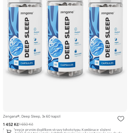
Zengana®, Deep Sleep, 3x 60 kapslí
1 452 Kč
1 650 Kč
Deep Sleep je prvním doplňkem stravy tohoto typu. Kombinace složení