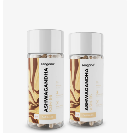
lepší fungování během následujícího dne. Stačí 2 kapsle 30–60 minut před
spaním. 💤 Vyšší kvalita spánku 🧘 Relaxace 🌿 Přírodní složení ❤️ Odbourání
stresu 🧠 Mozková regenerace 🌙 Produkce melatoninu