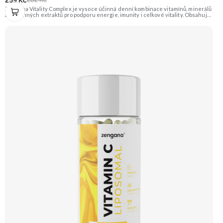
259 Kč
Zengana Vitality Complex je vysoce účinná denní kombinace vitamínů, minerálů
a rostlinných extraktů pro podporu energie, imunity i celkové vitality. Obsahuje
silné chelátové formy minerálů, aktivní formy vitamínů a extrakty z ženšenu,
rodioly, kurkumy a zázvoru. Jedna dávka denně pokryje klíčové nutriční potřeby
a pomáhá tělu lépe fungovat v náročném období. Vegan kapsle, bez zbytečných
přísad. 🧬 15+ aktivních látek ⚡ Denní energie 🛡 Silná imunita 🧠 Mentální výkon
💊 Q10 & extrakty 🌱 Vegan kapsle