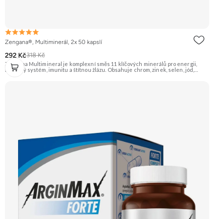
Zengana®, Multiminerál, 2x 50 kapslí
292 Kč
318 Kč
Zengana Multimineral je komplexní směs 11 klíčových minerálů pro energii,
nervový systém, imunitu a štítnou žlázu. Obsahuje chrom, zinek, selen, jód,
železo a další stopové prvky v praktické formě 1 kapsle denně. Pomáhá snížit
únavu, podpořit soustředění a dlouhodobě pečovat o vlasy, pokožku, nehty i
obranyschopnost. 🧬 11 minerálů ⚡ Denní vitalita 🛡 Silná imunita 🧠 Nervová
rovnováha 💅 Vlasy & pleť 🌱 Vegan kapsle