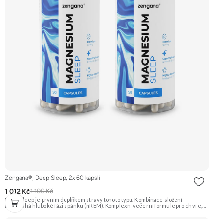
Zengana®, Deep Sleep, 2x 60 kapslí
1 012 Kč
1 100 Kč
Deep Sleep je prvním doplňkem stravy tohoto typu. Kombinace složení
napomáhá hluboké fázi spánku (nREM). Komplexní večerní formule pro chvíle,
když potřebuješ zpomalit, zklidnit hlavu a připravit tělo na kvalitní
spánek. Spánek je klíčový pro regeneraci těla i mysli a vytváří dobrý základ pro