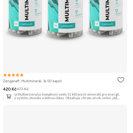
Zengana®, Multiminerál, 3x 50 kapslí
420 Kč
477 Kč
Zengana Multimineral je komplexní směs 11 klíčových minerálů pro energii,
nervový systém, imunitu a štítnou žlázu. Obsahuje chrom, zinek, selen, jód,
železo a další stopové prvky v praktické formě 1 kapsle denně. Pomáhá snížit
únavu, podpořit soustředění a dlouhodobě pečovat o vlasy, pokožku, nehty i
obranyschopnost. 🧬 11 minerálů ⚡ Denní vitalita 🛡 Silná imunita 🧠 Nervová
rovnováha 💅 Vlasy & pleť 🌱 Vegan kapsle