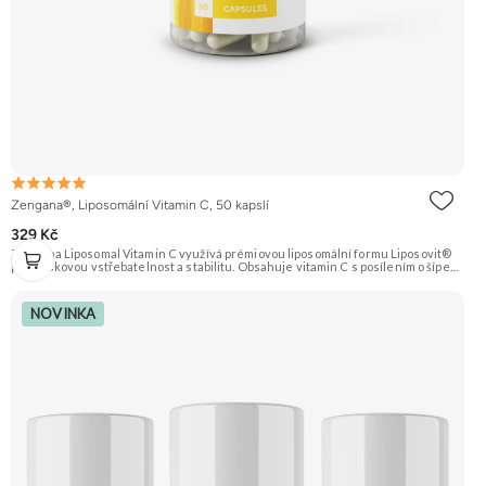
Zengana®, Liposomální Vitamin C, 50 kapslí
329 Kč
Zengana Liposomal Vitamin C využívá prémiovou liposomální formu Liposovit®
pro špičkovou vstřebatelnost a stabilitu. Obsahuje vitamin C s posílením o šípek
(přírodní zdroj C) a extrakt ze zázvoru (10:1). Ideální pro imunitu, energii a
regeneraci. Vegan kapsle, bez zbytečných přísad. 💊 Liposomální forma 🛡 Silná
imunita 🧬 Ochrana buněk 💊 Vysoká vstřebatelnost 🍊 Vitamin C 🌱 Vegan
NOVINKA
kapsle