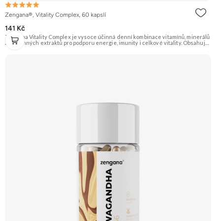
Zengana®, Vitality Complex, 60 kapslí
141 Kč
Zengana Vitality Complex je vysoce účinná denní kombinace vitamínů, minerálů
a rostlinných extraktů pro podporu energie, imunity i celkové vitality. Obsahuje
silné chelátové formy minerálů, aktivní formy vitamínů a extrakty z ženšenu,
rodioly, kurkumy a zázvoru. Jedna dávka denně pokryje klíčové nutriční potřeby
a pomáhá tělu lépe fungovat v náročném období. Vegan kapsle, bez zbytečných
přísad. 🧬 15+ aktivních látek ⚡ Denní energie 🛡 Silná imunita 🧠 Mentální výkon
💊 Q10 & extrakty 🌱 Vegan kapsle