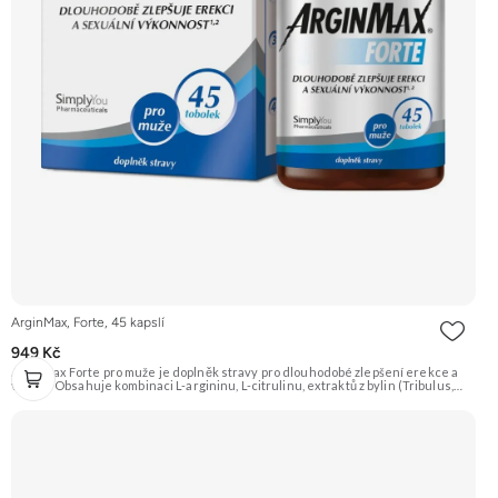
ArginMax, Forte, 45 kapslí
949 Kč
Arginmax Forte pro muže je doplněk stravy pro dlouhodobé zlepšení erekce a
vitality. Obsahuje kombinaci L-argininu, L-citrulinu, extraktů z bylin (Tribulus,
Ginkgo, Šafrán), vitamínů a minerálů pro podporu prokrvení, sexuální touhy a
tvorby spermií. Doporučujeme vyzkoušet Zengana, Vitality Complex Prémiová
kvalita 15 klíčových vitamínů a minerálů Obohaceno o bylinné extrakty Výhodná
cena Vegan kapsle Vyzkoušet