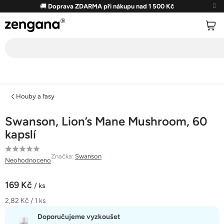
Přejít
🚚
Doprava ZDARMA při nákupu nad 1 500 Kč
na
obsah
Houby a řasy
Swanson, Lion’s Mane Mushroom, 60
kapslí
Průměrné
Značka:
Swanson
Neohodnoceno
hodnocení
produktu
169 Kč
/ ks
je
Měrná
2,82 Kč / 1 ks
0,0
cena:
z
Doporučujeme vyzkoušet