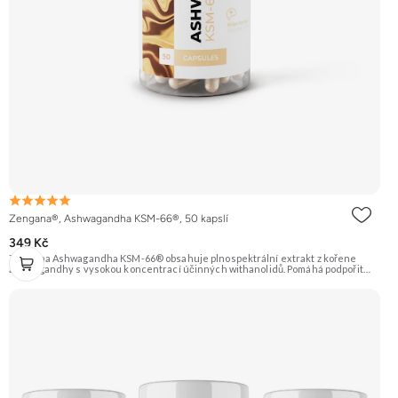
Zengana®, Ashwagandha KSM-66®, 50 kapslí
349 Kč
Zengana Ashwagandha KSM-66® obsahuje plnospektrální extrakt z kořene
ashwagandhy s vysokou koncentrací účinných withanolidů. Pomáhá podpořit
odolnost vůči stresu, psychickou rovnováhu, kvalitu spánku a vitalitu
organismu. Prémiová kvalita potvrzená značkou KSM-66® – zlatým standardem
mezi extrakty z ashwagandhy. Vegan kapsle, bez zbytečných přísad. 🌿 KSM-66®
extrakt 🧠 Mentální rovnováha 😌 Odolnost vůči stresu ⚡ Stabilní energie 💪
Výkon pod tlakem 🌱 Vegan kapsle