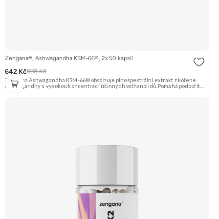
Zengana®, Ashwagandha KSM-66®, 2x 50 kapslí
642 Kč
698 Kč
Zengana Ashwagandha KSM-66® obsahuje plnospektrální extrakt z kořene
ashwagandhy s vysokou koncentrací účinných withanolidů. Pomáhá podpořit
odolnost vůči stresu, psychickou rovnováhu, kvalitu spánku a vitalitu
organismu. Prémiová kvalita potvrzená značkou KSM-66® – zlatým standardem
mezi extrakty z ashwagandhy. Vegan kapsle, bez zbytečných přísad. 🌿 KSM-66®
extrakt 🧠 Mentální rovnováha 😌 Odolnost vůči stresu ⚡ Stabilní energie 💪
Výkon pod tlakem 🌱 Vegan kapsle