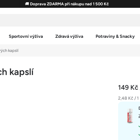
🚚
Doprava ZDARMA při nákupu nad 1 500 Kč
Sportovní výživa
Zdravá výživa
Potraviny & Snacky
ých kapslí
h kapslí
149 Kč
Měrná
2,48 Kč / 1
cena: