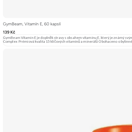
GymBeam, Vitamín E, 60 kapslí
139 Kč
GymBeam Vitamín E je doplněk stravy s obsahem vitamínu E, který je známý svým
Complex Prémiová kvalita 15 klíčových vitamínů a minerálů Obohaceno o bylinn