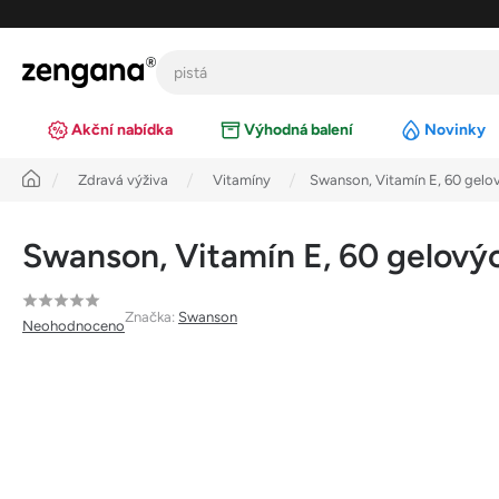
Přejít
na
obsah
Akční nabídka
Výhodná balení
Novinky
Úvod
Zdravá výživa
Vitamíny
Swanson, Vitamín E, 60 gelov
Swanson, Vitamín E, 60 gelovýc
Průměrné
Značka:
Swanson
Neohodnoceno
hodnocení
produktu
je
0,0
z
5
hvězdiček.