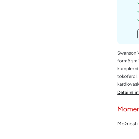
Swanson V
formě smíš
komplexní 
tokoferol.
kardiovas
Detailní i
Momen
Možnosti