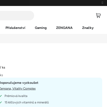
Příslušenství
Gaming
ZENGANA
Značky
/ ks
 ks
Doporučujeme vyzkoušet
Zengana, Vitality Complex
Prémiová kvalita
15 klíčových vitamínů a minerálů