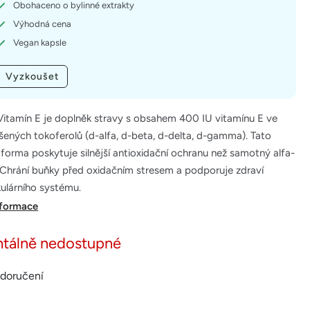
Obohaceno o bylinné extrakty
Výhodná cena
Vegan kapsle
Vyzkoušet
itamín E je doplněk stravy s obsahem 400 IU vitamínu E ve
ených tokoferolů (d-alfa, d-beta, d-delta, d-gamma). Tato
forma poskytuje silnější antioxidační ochranu než samotný alfa-
 Chrání buňky před oxidačním stresem a podporuje zdraví
kulárního systému.
nformace
tálně nedostupné
 doručení