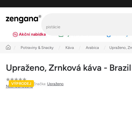
Přejít
na
obsah
Akční nabídka
Výhodná balení
Novinky
Úvod
Potraviny & Snacky
Káva
Arabica
Upraženo, Zr
Upraženo, Zrnková káva - Brazi
Průměrné
VÝPRODEJ
Značka:
Upraženo
Neohodnoceno
hodnocení
produktu
je
0,0
z
5
hvězdiček.