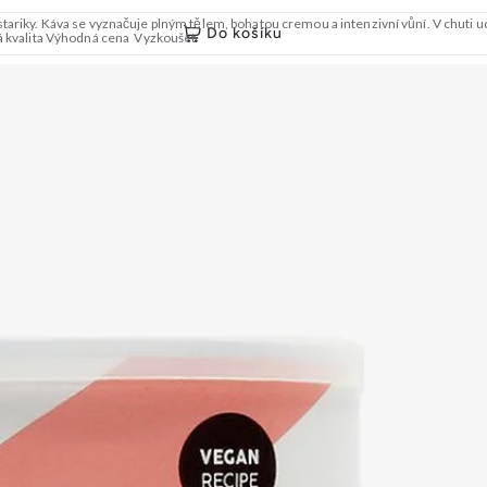
tariky. Káva se vyznačuje plným tělem, bohatou cremou a intenzivní vůní. V chuti uc
Do košíku
á kvalita Výhodná cena Vyzkoušet