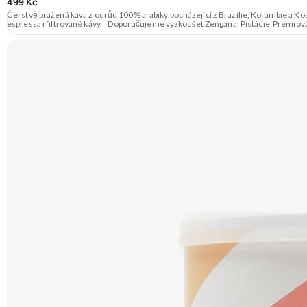
499 Kč
Čerstvě pražená káva z odrůd 100% arabiky pocházející z Brazílie, Kolumbie a Kos
espressa i filtrované kávy. Doporučujeme vyzkoušet Zengana, Pistácie Prémiov