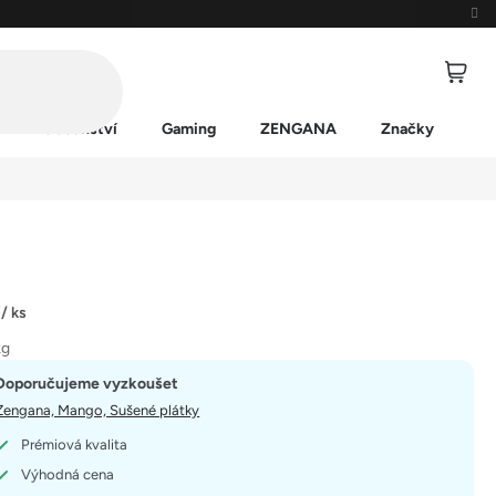
Příslušenství
Gaming
ZENGANA
Značky
č
/ ks
kg
Doporučujeme vyzkoušet
Zengana, Mango, Sušené plátky
Prémiová kvalita
Výhodná cena