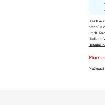
Brazilská 
ořechů a č
urazit. Ká
sladkost.
Detailní i
Momen
Možnosti