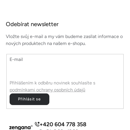
Z
á
Odebírat newsletter
p
a
Vložte svůj e-mail a my vám budeme zasílat informace o
t
nových produktech na našem e-shopu.
í
E-mail
Přihlášením k odběru novinek souhlasíte s
podmínkami ochrany osobních údajů
Přihlásit se
+420 604 778 358