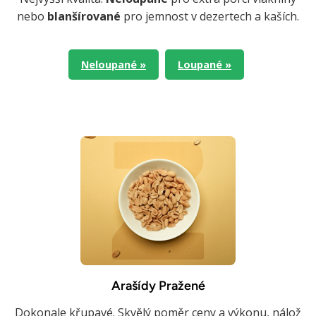
nebo
blanšírované
pro jemnost v dezertech a kaších.
Neloupané »
Loupané »
Arašídy Pražené
Dokonale křupavé. Skvělý poměr ceny a výkonu, nálož