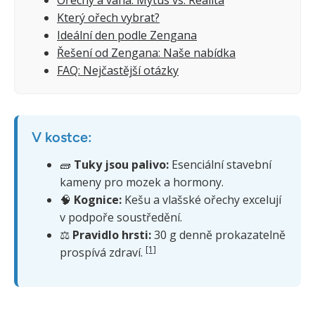
Ořechy a váha: Mýtus vs. Realita
Který ořech vybrat?
Ideální den podle Zengana
Řešení od Zengana: Naše nabídka
FAQ: Nejčastější otázky
V kostce:
🧱
Tuky jsou palivo:
Esenciální stavební
kameny pro mozek a hormony.
🧠
Kognice:
Kešu a vlašské ořechy excelují
v podpoře soustředění.
⚖️
Pravidlo hrsti:
30 g denně prokazatelně
[1]
prospívá zdraví.