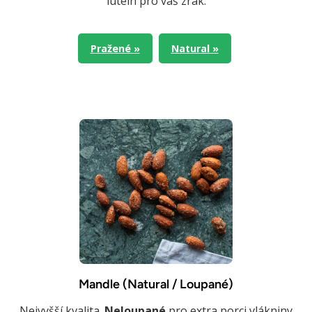
lutein pro váš zrak.
Pražené »
Natural »
Mandle (Natural / Loupané)
Nejvyšší kvalita.
Neloupané
pro extra porci vlákniny