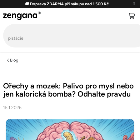
Přejít
🚚
Doprava ZDARMA při nákupu nad 1 500 Kč
na
obsah
Blog
Ořechy a mozek: Palivo pro mysl nebo
jen kalorická bomba? Odhalte pravdu
15.1.2026