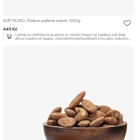
SVĚT PLODŮ, Pistácie pražené solené, 1000g
449 Kč
Křupavé pistácie z Kalifornie pražené ve vlastní slupce se špetkou soli. Mají
velká jádra a snadno se loupou. Jsou ideální pochoutkou k vínu, pivu nebo jen
tak na mlsání. Doporučujeme vyzkoušet Zengana, Pistácie Prémiová kvalita
Výhodná cena Vyzkoušet