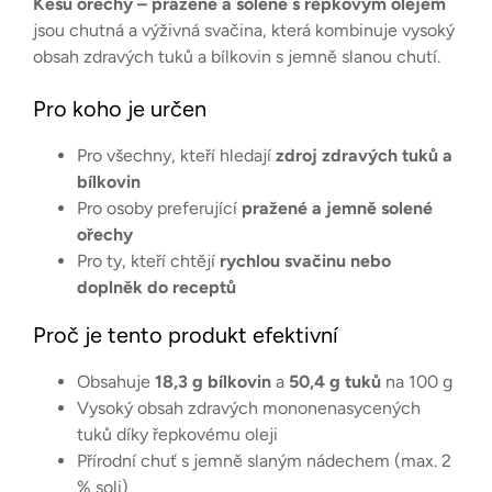
Kešu ořechy – pražené a solené s řepkovým olejem
jsou chutná a výživná svačina, která kombinuje vysoký
obsah zdravých tuků a bílkovin s jemně slanou chutí.
Pro koho je určen
Pro všechny, kteří hledají
zdroj zdravých tuků a
bílkovin
Pro osoby preferující
pražené a jemně solené
ořechy
Pro ty, kteří chtějí
rychlou svačinu nebo
doplněk do receptů
Proč je tento produkt efektivní
Obsahuje
18,3 g bílkovin
a
50,4 g tuků
na 100 g
Vysoký obsah zdravých mononenasycených
tuků díky řepkovému oleji
Přírodní chuť s jemně slaným nádechem (max. 2
% soli)