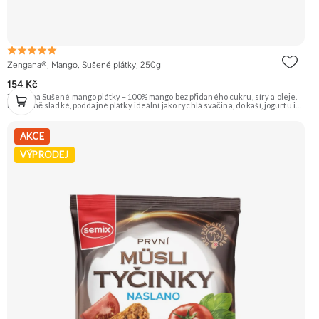
Zengana®, Mango, Sušené plátky, 250g
154 Kč
Zengana Sušené mango plátky – 100% mango bez přidaného cukru, síry a oleje.
Přirozeně sladké, poddajné plátky ideální jako rychlá svačina, do kaší, jogurtu i
na pečení. 🥭 100% mango ❌ Bez přidaného cukru 😋 Sladká exotická chuť 🍬
Alternativa sladkostí
AKCE
VÝPRODEJ