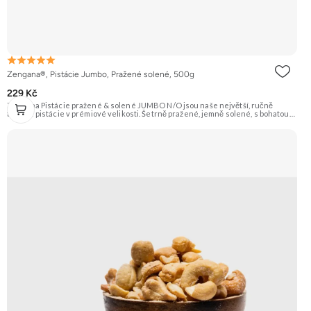
Zengana®, Pistácie Jumbo, Pražené solené, 500g
229 Kč
Zengana Pistácie pražené & solené JUMBO N/O jsou naše největší, ručně
tříděné pistácie v prémiové velikosti. Šetrně pražené, jemně solené, s bohatou
oříškovou chutí a měkkým jádrem. Ideální ke zdravému mlsání, do salátů, na
večerní posezení i jako prémiová pochoutka k vínu. 🟢 100% pistácie ⭐ Jumbo
velikost 🧂 Pražené a solené 😋 Prémiový snack