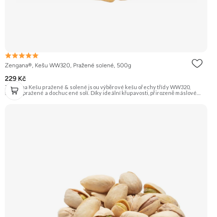
Zengana®, Kešu WW320, Pražené solené, 500g
229 Kč
Zengana Kešu pražené & solené jsou výběrové kešu ořechy třídy WW320,
šetrně pražené a dochucené solí. Díky ideální křupavosti, přirozeně máslové
chuti a kvalitním rostlinným tukům jsou perfektní jako rychlá svačina, do salátů
nebo pro zdravé mlsání kdykoliv během dne. 🌰 100% kešu ⭐Výběrová kvalita
WW320 🧂 Jemně solené 😋 Ideální snack