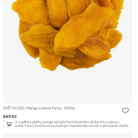
SVĚT PLODŮ, Mango sušené Fancy, 1000g
649 Kč
Šťavnaté a měkké plátky manga odrůdy Kent/Keitt bez přidaného cukru a
konzervantů. Fancy kvalita se vyznačuje tmavším zbarvením a přirozeně sladší
chutí. Skvělé jako zdravá svačina plná energie. Doporučujeme vyzkoušet
Zengana, Mango, Sušené plátky Prémiová kvalita Výhodná cena Vyzkoušet