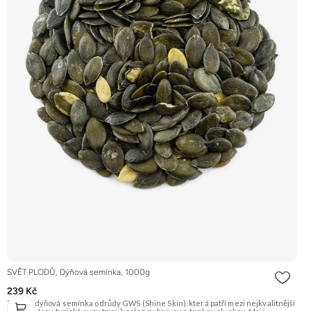
SVĚT PLODŮ, Dýňová semínka, 1000g
239 Kč
Zelená dýňová semínka odrůdy GWS (Shine Skin), která patří mezi nejkvalitnější