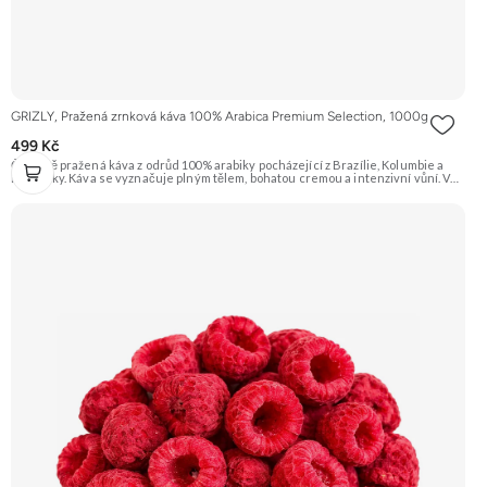
GRIZLY, Pražená zrnková káva 100% Arabica Premium Selection, 1000g
499 Kč
Čerstvě pražená káva z odrůd 100% arabiky pocházející z Brazílie, Kolumbie a
Kostariky. Káva se vyznačuje plným tělem, bohatou cremou a intenzivní vůní. V
chuti ucítíte tóny čokolády, oříšků a ovoce s jemnou aciditou. Vhodná pro
přípravu espressa i filtrované kávy. Doporučujeme vyzkoušet Zengana,
Pistácie Prémiová kvalita Výhodná cena Vyzkoušet