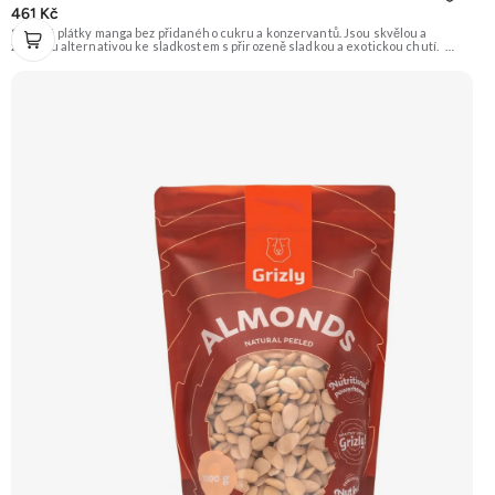
461 Kč
Sušené plátky manga bez přidaného cukru a konzervantů. Jsou skvělou a
zdravou alternativou ke sladkostem s přirozeně sladkou a exotickou chutí.
Doporučujeme vyzkoušet Zengana, Mango, Sušené plátky Prémiová kvalita
Výhodná cena Vyzkoušet