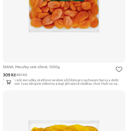
DIANA, Meruňky celé sířené, 1000g
309 Kč
461 Kč
Sušené celé meruňky, ošetřené oxidem siřičitým pro zachování barvy a delší
trvanlivost. Jsou zdrojem vlákniny a mají přirozeně sladkou chuť. Hodí se na
přímou konzumaci, pečení i vaření. Doporučujeme vyzkoušet Zengana, Mango,
Sušené plátky Prémiová kvalita Výhodná cena Vyzkoušet