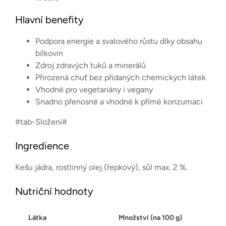
Hlavní benefity
Podpora energie a svalového růstu díky obsahu
bílkovin
Zdroj zdravých tuků a minerálů
Přirozená chuť bez přidaných chemických látek
Vhodné pro vegetariány i vegany
Snadno přenosné a vhodné k přímé konzumaci
#tab-Složení#
Ingredience
Kešu jádra, rostlinný olej (řepkový), sůl max. 2 %.
Nutriční hodnoty
Látka
Množství (na 100 g)