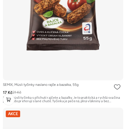
SEMIX, Müsli tyčinky naslano rajče a bazalka, 55g
17 Kč
21 Kč
Slaná müsli tyčinka s příchutí rajčete a bazalky. Je to praktická a rychlá svačina
pro ty, kdo preferují slané chutě. Tyčinka je pečená, plná vlákniny a bez
palmového tuku. Doporučujeme vyzkoušet Zengana, Maliny, Lyofilizované XXL
Prémiová kvalita Výhodná cena Vyzkoušet
AKCE