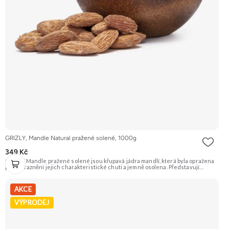
GRIZLY, Mandle Natural pražené solené, 1000g
349 Kč
GRIZLY Mandle pražené solené jsou křupavá jádra mandlí, která byla opražena
pro zvýraznění jejich charakteristické chuti a jemně osolena. Představují
skvělou slanou pochoutku, která je ideální k vínu nebo jen tak na mlsání.
Doporučujeme vyzkoušet Zengana, Mandle Prémiová kvalita Výhodná cena
Vyzkoušet
AKCE
VÝPRODEJ