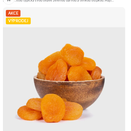
na trhu. Jsou typická svou tmavě zelenou barvou a tenkou slupkou. Mají
příjemnou oříškovou chuť a jsou skvělá na mlsání, do salátů, polévek nebo na
pečení. Doporučujeme vyzkoušet Zengana, Pistácie Prémiová kvalita Výhodná
cena Vyzkoušet
AKCE
VÝPRODEJ