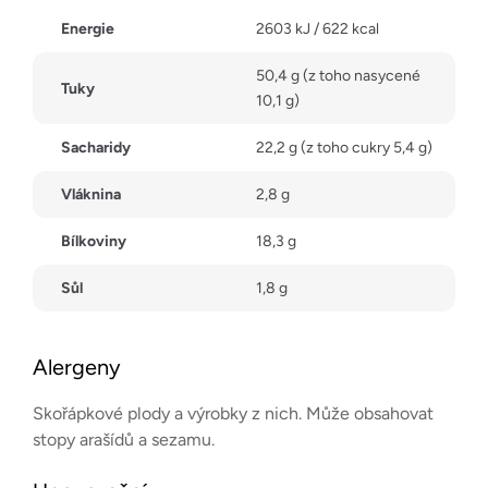
Energie
2603 kJ / 622 kcal
50,4 g (z toho nasycené
Tuky
10,1 g)
Sacharidy
22,2 g (z toho cukry 5,4 g)
Vláknina
2,8 g
Bílkoviny
18,3 g
Sůl
1,8 g
Alergeny
Skořápkové plody a výrobky z nich. Může obsahovat
stopy arašídů a sezamu.