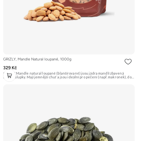
GRIZLY, Mandle Natural loupané, 1000g
329 Kč
GRIZLY Mandle natural loupané (blanšírované) jsou jádra mandlí zbavená
hnědé slupky. Mají jemnější chuť a jsou ideální pro pečení (např. makronek), do
dezertů, na výrobu mandlové mouky nebo marcipánu. Jsou skvělé i pro přímou
konzumaci. Doporučujeme vyzkoušet Zengana, Mandle Prémiová kvalita
Výhodná cena Vyzkoušet