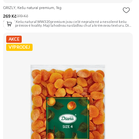
GRIZLY, Kešu natural premium, 1kg
269 Kč
319 Kč
GRIZLY Kešu natural WW320 premium jsou celé nepražené a nesolené kešu
ořechy prémiové kvality. Mají lahodnou nasládlou chuť a krémovou texturu. Díky
své všestrannosti se hodí na zdravé mlsání, do vaření, pečení nebo na výrobu
domácího ořechového másla a rostlinného mléka. Doporučujeme vyzkoušet
Zengana, Kešu WW320, Natural Prémiová kvalita Výhodná cena Vyzkoušet
AKCE
VÝPRODEJ