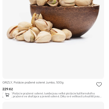
GRIZLY, Pistácie pražené solené Jumbo, 500g
229 Kč
GRIZLY Pistácie pražené solené Jumbo jsou velké pistácie kalifornského
původu, pražené ve skořápce a jemně solené. Díky své velikosti a kvalitě jsou
ideální jako luxusní snack k vínu či pivu, nebo jen tak na mlsání.
Doporučujeme vyzkoušet Zengana, Pistácie Prémiová kvalita Výhodná cena
Vyzkoušet