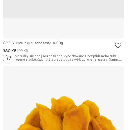
GRIZLY, Meruňky sušené tasty, 1000g
380 Kč
499 Kč
GRIZLY Meruňky sušené jsou nesířené, vypeckované a bez přidaného cukru.
Jsou přirozeně sladké, šťavnaté a představují skvělý zdroj energie a vlákniny.
Hodí se na zdravé mlsání, do pečení, vaření nebo do snídaňových kaší a müsli.
Doporučujeme vyzkoušet Zengana, Mango, Sušené plátky Prémiová kvalita
Výhodná cena Vyzkoušet