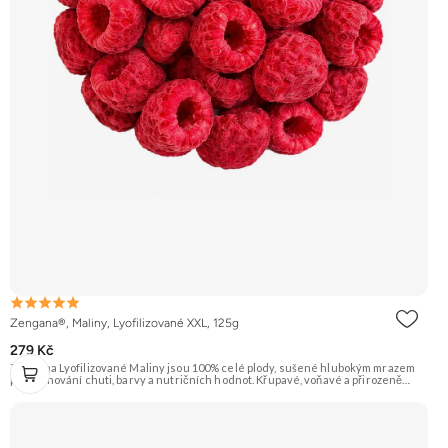
Zengana®, Maliny, Lyofilizované XXL, 125g
279 Kč
Zengana Lyofilizované Maliny jsou 100% celé plody, sušené hlubokým mrazem
pro zachování chuti, barvy a nutričních hodnot. Křupavé, voňavé a přirozeně
sladkokyselé – ideální do jogurtů, kaší, smoothie i na svačinu. 🍓 100% maliny ❌
Bez přidaného cukru ❄️ Lyofilizované 😋 Svěží sladkokyselá chuť