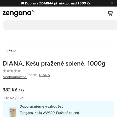
Přejít
🚚
Doprava ZDARMA při nákupu nad 1 500 Kč
na
obsah
Kešu
DIANA, Kešu pražené solené, 1000g
Průměrné
Značka:
DIANA
Neohodnoceno
hodnocení
produktu
382 Kč
/ ks
je
Měrná
382 Kč / 1 kg
0,0
cena:
z
Doporučujeme vyzkoušet
5
Zengana, Kešu WW320, Pražené solené