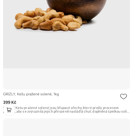
GRIZLY, Kešu pražené solené, 1kg
399 Kč
GRIZLY Kešu pražené solené jsou křupavé ořechy, které prošly procesem
pražení, aby se zvýraznila jejich přirozeně nasládlá chuť, doplněná špetkou soli.
Jsou ideálním snackem pro každou příležitost. Doporučujeme vyzkoušet
Zengana, Kešu WW320, Pražené solené Prémiová kvalita Výhodná cena
Vyzkoušet