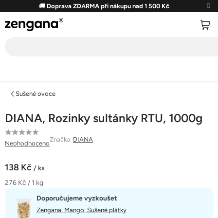
Přejít
🚚
Doprava ZDARMA při nákupu nad 1 500 Kč
na
obsah
Sušené ovoce
DIANA, Rozinky sultánky RTU, 1000g
Průměrné
Značka:
DIANA
Neohodnoceno
hodnocení
produktu
138 Kč
/ ks
je
Měrná
276 Kč / 1 kg
0,0
cena:
z
Doporučujeme vyzkoušet
5
Zengana, Mango, Sušené plátky