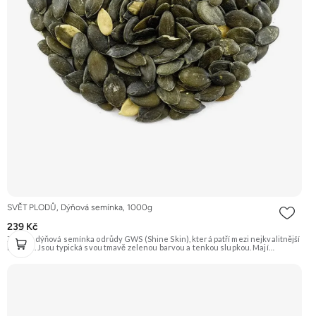
SVĚT PLODŮ, Dýňová semínka, 1000g
239 Kč
Zelená dýňová semínka odrůdy GWS (Shine Skin), která patří mezi nejkvalitnější
na trhu. Jsou typická svou tmavě zelenou barvou a tenkou slupkou. Mají
příjemnou oříškovou chuť a jsou skvělá na mlsání, do salátů, polévek nebo na
pečení. Doporučujeme vyzkoušet Zengana, Pistácie Prémiová kvalita Výhodná
cena Vyzkoušet