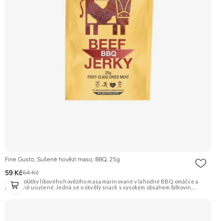
Fine Gusto, Sušené hovězí maso, BBQ, 25g
59 Kč
64 Kč
Jemné plátky libového hovězího masa marinované v lahodné BBQ omáčce a
následně usušené. Jedná se o skvělý snack s vysokým obsahem bílkovin,
ideální na cesty nebo po sportovním výkonu. Na 100 g výrobku bylo použito 320 g
syrového masa. Doporučujeme vyzkoušet Zengana, Pistácie Prémiová kvalita
Výhodná cena Vyzkoušet