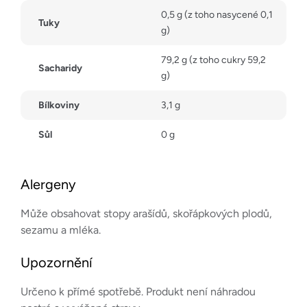
0,5 g (z toho nasycené 0,1
Tuky
g)
79,2 g (z toho cukry 59,2
Sacharidy
g)
Bílkoviny
3,1 g
Sůl
0 g
Alergeny
Může obsahovat stopy arašídů, skořápkových plodů,
sezamu a mléka.
Upozornění
Určeno k přímé spotřebě. Produkt není náhradou