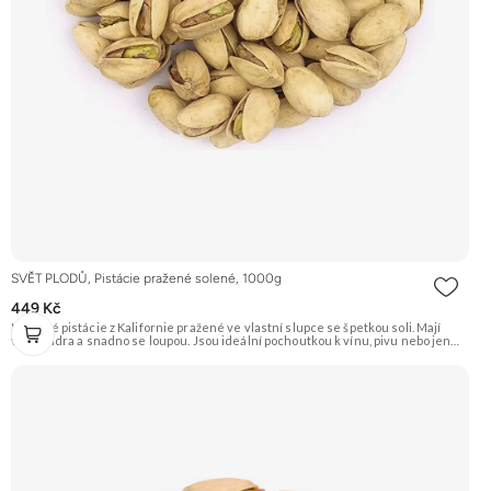
SVĚT PLODŮ, Pistácie pražené solené, 1000g
449 Kč
Křupavé pistácie z Kalifornie pražené ve vlastní slupce se špetkou soli. Mají
velká jádra a snadno se loupou. Jsou ideální pochoutkou k vínu, pivu nebo jen
tak na mlsání. Doporučujeme vyzkoušet Zengana, Pistácie Prémiová kvalita
Výhodná cena Vyzkoušet