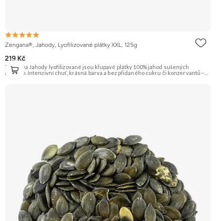
Zengana®, Jahody, Lyofilizované plátky XXL, 125g
219 Kč
Zengana Jahody lyofilizované jsou křupavé plátky 100% jahod sušených
mrazem. Intenzivní chuť, krásná barva a bez přidaného cukru či konzervantů –
ideální do jogurtu, kaší, müsli i jen tak na mlsání. 🍓 100% jahody ❌ Bez
přidaného cukru ❄️ Lyofilizované 😋 Přirozeně sladká chuť