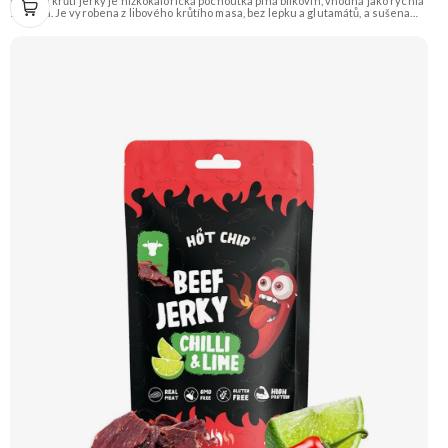
Indiana krůtí jerky je nízkokalorická pochoutka plná bílkovin, vhodná jako rychlá
svačina. Je vyrobena z libového krůtího masa, bez lepku a glutamátů, a sušena
tradiční indiánskou metodou. Doporučujeme vyzkoušet Zengana, Pistácie
Prémiová kvalita Výhodná cena Vyzkoušet