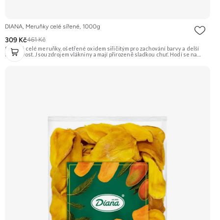
DIANA, Meruňky celé sířené, 1000g
309 Kč
461 Kč
Sušené celé meruňky, ošetřené oxidem siřičitým pro zachování barvy a delší
trvanlivost. Jsou zdrojem vlákniny a mají přirozeně sladkou chuť. Hodí se na
přímou konzumaci, pečení i vaření. Doporučujeme vyzkoušet Zengana, Mango,
Sušené plátky Prémiová kvalita Výhodná cena Vyzkoušet