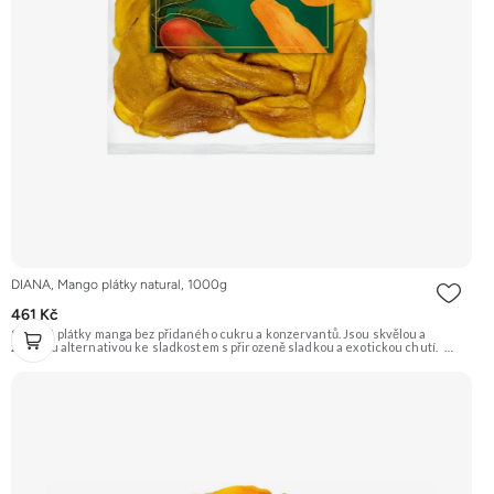
DIANA, Mango plátky natural, 1000g
461 Kč
Sušené plátky manga bez přidaného cukru a konzervantů. Jsou skvělou a
zdravou alternativou ke sladkostem s přirozeně sladkou a exotickou chutí.
Doporučujeme vyzkoušet Zengana, Mango, Sušené plátky Prémiová kvalita
Výhodná cena Vyzkoušet