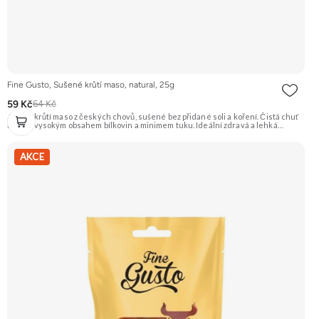
Fine Gusto, Sušené krůtí maso, natural, 25g
59 Kč
64 Kč
Jemné krůtí maso z českých chovů, sušené bez přidané soli a koření. Čistá chuť
masa s vysokým obsahem bílkovin a minimem tuku. Ideální zdravá a lehká
svačina. Na 100 g výrobku je použito 320 g syrového masa. Doporučujeme
vyzkoušet Zengana, Pistácie Prémiová kvalita Výhodná cena Vyzkoušet
AKCE