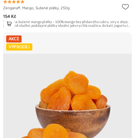
Zengana®, Mango, Sušené plátky, 250g
154 Kč
Zengana Sušené mango plátky – 100% mango bez přidaného cukru, síry a oleje.
Přirozeně sladké, poddajné plátky ideální jako rychlá svačina, do kaší, jogurtu i
na pečení. 🥭 100% mango ❌ Bez přidaného cukru 😋 Sladká exotická chuť 🍬
Alternativa sladkostí
AKCE
VÝPRODEJ