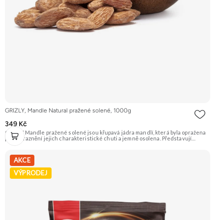
GRIZLY, Mandle Natural pražené solené, 1000g
349 Kč
GRIZLY Mandle pražené solené jsou křupavá jádra mandlí, která byla opražena
pro zvýraznění jejich charakteristické chuti a jemně osolena. Představují
skvělou slanou pochoutku, která je ideální k vínu nebo jen tak na mlsání.
Doporučujeme vyzkoušet Zengana, Mandle Prémiová kvalita Výhodná cena
Vyzkoušet
AKCE
VÝPRODEJ