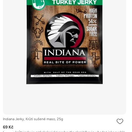
Indiana Jerky, Krůtí sušené maso, 25g
69 Kč