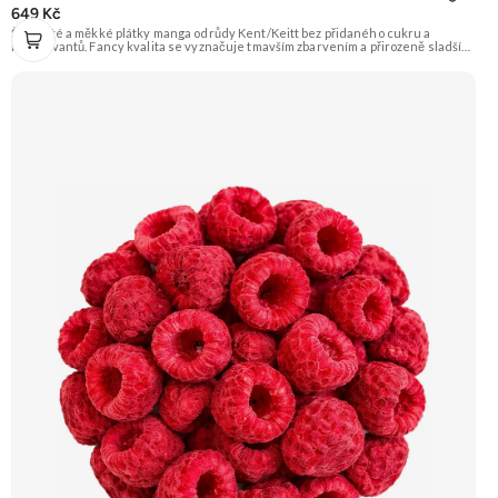
649 Kč
Šťavnaté a měkké plátky manga odrůdy Kent/Keitt bez přidaného cukru a
konzervantů. Fancy kvalita se vyznačuje tmavším zbarvením a přirozeně sladší
chutí. Skvělé jako zdravá svačina plná energie. Doporučujeme vyzkoušet
Zengana, Mango, Sušené plátky Prémiová kvalita Výhodná cena Vyzkoušet