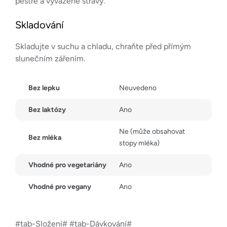
pestré a vyvážené stravy.
Skladování
Skladujte v suchu a chladu, chraňte před přímým
slunečním zářením.
Bez lepku
Neuvedeno
Bez laktózy
Ano
Ne (může obsahovat
Bez mléka
stopy mléka)
Vhodné pro vegetariány
Ano
Vhodné pro vegany
Ano
#tab-Složení# #tab-Dávkování#