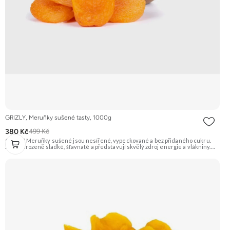
GRIZLY, Meruňky sušené tasty, 1000g
380 Kč
499 Kč
GRIZLY Meruňky sušené jsou nesířené, vypeckované a bez přidaného cukru.
Jsou přirozeně sladké, šťavnaté a představují skvělý zdroj energie a vlákniny.
Hodí se na zdravé mlsání, do pečení, vaření nebo do snídaňových kaší a müsli.
Doporučujeme vyzkoušet Zengana, Mango, Sušené plátky Prémiová kvalita
Výhodná cena Vyzkoušet