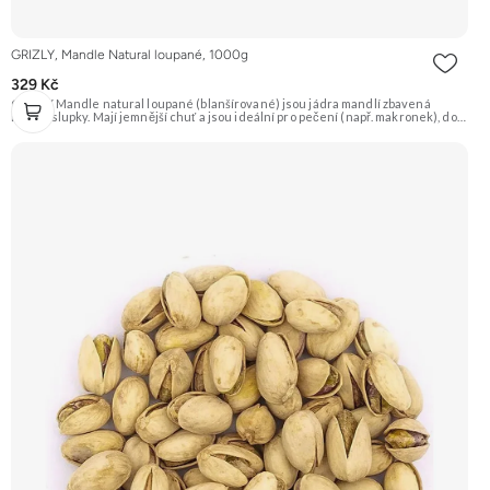
GRIZLY, Mandle Natural loupané, 1000g
329 Kč
GRIZLY Mandle natural loupané (blanšírované) jsou jádra mandlí zbavená
hnědé slupky. Mají jemnější chuť a jsou ideální pro pečení (např. makronek), do
dezertů, na výrobu mandlové mouky nebo marcipánu. Jsou skvělé i pro přímou
konzumaci. Doporučujeme vyzkoušet Zengana, Mandle Prémiová kvalita
Výhodná cena Vyzkoušet