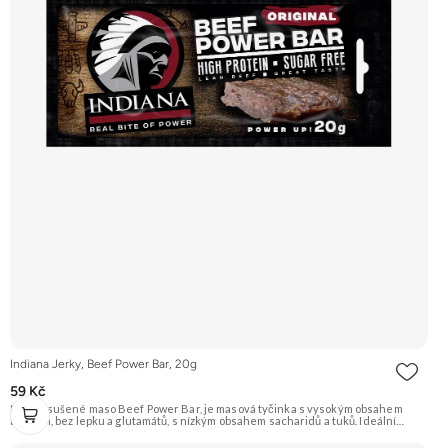
Indiana Jerky, Beef Power Bar, 20g
59 Kč
Hovězí sušené maso Beef Power Bar, je masová tyčinka s vysokým obsahem
bílkovin, bez lepku a glutamátů, s nízkým obsahem sacharidů a tuků. Ideální
proteinová svačina pro sportovce, řidiče a všechny, kteří potřebují rychle doplnit
energii. Doporučujeme vyzkoušet Zengana, Pistácie Prémiová kvalita Výhodná