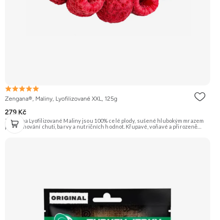
Zengana®, Maliny, Lyofilizované XXL, 125g
279 Kč
Zengana Lyofilizované Maliny jsou 100% celé plody, sušené hlubokým mrazem
pro zachování chuti, barvy a nutričních hodnot. Křupavé, voňavé a přirozeně
sladkokyselé – ideální do jogurtů, kaší, smoothie i na svačinu. 🍓 100% maliny ❌
Bez přidaného cukru ❄️ Lyofilizované 😋 Svěží sladkokyselá chuť