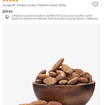
Zengana®, Pistácie Jumbo, Pražené solené, 500g
229 Kč
Zengana Pistácie pražené & solené JUMBO N/O jsou naše největší, ručně
tříděné pistácie v prémiové velikosti. Šetrně pražené, jemně solené, s bohatou
oříškovou chutí a měkkým jádrem. Ideální ke zdravému mlsání, do salátů, na
večerní posezení i jako prémiová pochoutka k vínu. 🟢 100% pistácie ⭐ Jumbo
velikost 🧂 Pražené a solené 😋 Prémiový snack