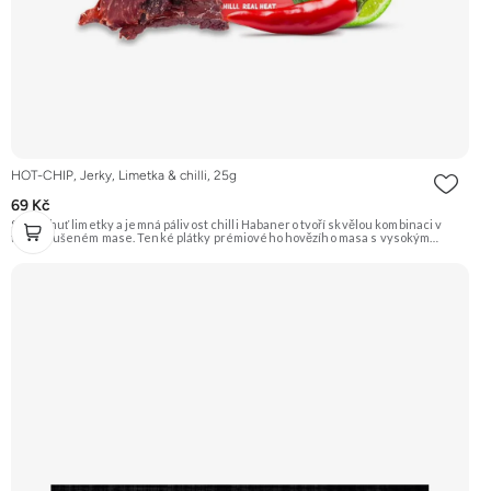
HOT-CHIP, Jerky, Limetka & chilli, 25g
69 Kč
Svěží chuť limetky a jemná pálivost chilli Habanero tvoří skvělou kombinaci v
tomto sušeném mase. Tenké plátky prémiového hovězího masa s vysokým
obsahem bílkovin jsou ideální svačinkou na cesty i k pivu. Doporučujeme
vyzkoušet Zengana, Pistácie Prémiová kvalita Výhodná cena Vyzkoušet