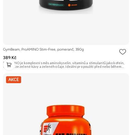
GymBeam, ProAMINO Stim-Free, pomeranč, 390g
389 Kč
ProAMINO je komplexní směs aminokyselin, vitamínů a stimulantů jako kofein,
extrakt ze zelené kávy a zeleného čaje. Ideální pro použití před nebo během
tréninku pro zvýšení energie, koncentrace a podporu regenerace. Příchuť
Pomeranč. Doporučujeme vyzkoušet Zengana, BCAA 4:1:1 Prémiová kvalita
Vysoký poměr BCAA Výhodná cena Vyzkoušet
AKCE