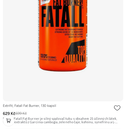
Extrifit, Fatall Fat Burner, 130 kapslí
629 Kč
699 Kč
Extrifit Fatall Fat Burner je silný spalovač tuku s obsahem 21 účinných látek,
včetně extraktů z Garcinia cambogia, zeleného čaje, kofeinu, synefrinu a L-
karnitinu. Je navržen pro podporu metabolismu tuků a energetického výdeje.
Doporučujeme vyzkoušet Zengana, Spalovač tuků, denní Prémiová kvalita