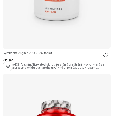
GymBeam, Arginin A.K.G, 120 tablet
219 Kč
Arginin AKG (Arginin Alfa-ketoglutarát) je známá předtréninkovka, která se
podílí na produkci oxidu dusnatého (NO) v těle. To může vést k lepšímu
prokrvení svalů, a tím i efektivnějšímu přísunu živin a kyslíku. Produkt je vhodný
i pro vegany. Doporučujeme vyzkoušet Zengana, BCAA 4:1:1 Prémiová kvalita
Vysoký poměr BCAA Výhodná cena Vyzkoušet