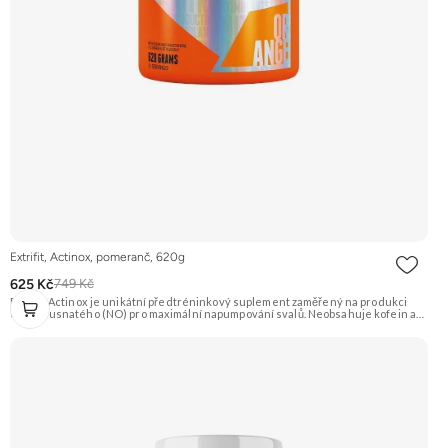
Extrifit, Actinox, pomeranč, 620g
625 Kč
749 Kč
Extrifit Actinox je unikátní předtréninkový suplement zaměřený na produkci
oxidu dusnatého (NO) pro maximální napumpování svalů. Neobsahuje kofein ani
jiné stimulanty, takže je vhodný i pro večerní tréninky. Základem je patentovaná
směs ActiNOS® a vysoký obsah BCAA, glutaminu a dalších látek. Příchuť
Pomeranč. Doporučujeme vyzkoušet Zengana, Pre-workout Prémiová kvalita
Obohaceno o adaptogeny Účinné složení Výhodná cena Vyzkoušet