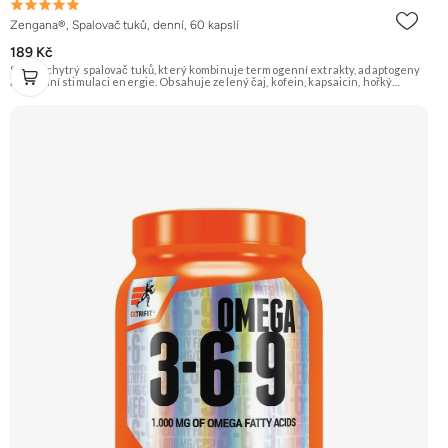
Zengana®, Spalovač tuků, denní, 60 kapslí
189 Kč
Silný a chytrý spalovač tuků, který kombinuje termogenní extrakty, adaptogeny
a přírodní stimulaci energie. Obsahuje zelený čaj, kofein, kapsaicin, hořký
pomeranč, guaranu a Coleus forskohlii pro maximální podporu
metabolismu. Rhodiola rosea pomáhá zvyšovat odolnost proti únavě, zatímco L-
tyrosin a ženšen podporují fokus, motivaci a stabilní energii bez výkyvů.
BioPerine® zajišťuje lepší vstřebatelnost všech aktivních látek. 🔥 Termogenní
efekt ⚡ Energie na trénink 🧠 Ostrý fokus 🔋 Rychlý nástup 💊 BioPerine® 🌱
Vegan kapsle