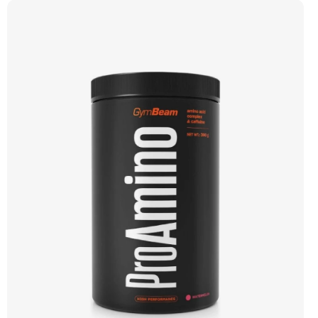
Komplexní složení Výhodná cena Veganské kapsle Vyzkoušet