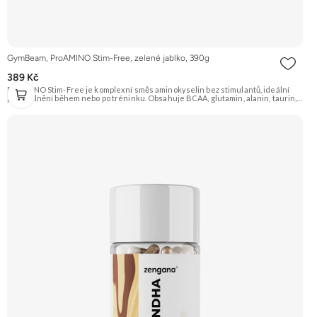
GymBeam, ProAMINO Stim-Free, zelené jablko, 390g
389 Kč
ProAMINO Stim-Free je komplexní směs aminokyselin bez stimulantů, ideální
pro doplnění během nebo po tréninku. Obsahuje BCAA, glutamin, alanin, taurin,
citrulin, beta-alanin, arginin a je obohacen o vitamíny a minerály. Příchuť Zelené
jablko. Doporučujeme vyzkoušet Zengana, BCAA 4:1:1 Prémiová kvalita Vysoký
poměr BCAA Výhodná cena Vyzkoušet