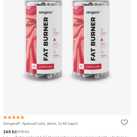
Zengana®, Spalovač tuků, denní, 2x 60 kapslí
348 Kč
378 Kč