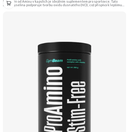
L-Arginin od Amixu v kapslích je ideálním suplementem pro sportovce. Tato
aminokyselina podporuje tvorbu oxidu dusnatého (NO), což přispívá k lepšímu
prokrvení svalů, jejich zásobení živinami a kyslíkem, a tím i k efektivnějšímu
tréninku a regeneraci. Doporučujeme vyzkoušet Zengana, BCAA 4:1:1
Prémiová kvalita Vysoký poměr BCAA Výhodná cena Vyzkoušet