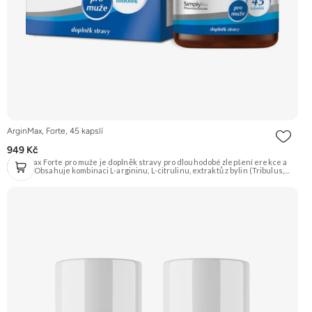
ArginMax, Forte, 45 kapslí
949 Kč
Arginmax Forte pro muže je doplněk stravy pro dlouhodobé zlepšení erekce a
vitality. Obsahuje kombinaci L-argininu, L-citrulinu, extraktů z bylin (Tribulus,
Ginkgo, Šafrán), vitamínů a minerálů pro podporu prokrvení, sexuální touhy a
tvorby spermií. Doporučujeme vyzkoušet Zengana, Vitality Complex Prémiová
kvalita 15 klíčových vitamínů a minerálů Obohaceno o bylinné extrakty Výhodná
cena Vegan kapsle Vyzkoušet