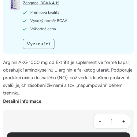
5
Zengana, BCAA 4:1:1
hvězdiček.
Prémiová kvalita
Vysoký poměr BCAA
Výhodná cena
Vyzkoušet
Arginin AKG 1000 mg od Extrifit je suplement ve formě kapslí,
obsahující aminokyselinu L-arginin-alfa-ketoglutarát. Podporuje
produkci oxidu dusnatého (NO), což vede k lepšímu prokrvení
svalů, jejich zásobení živinami a tzv. „napumpování“ během
tréninku.
Detailní informace