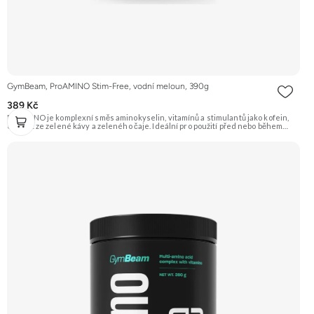
GymBeam, ProAMINO Stim-Free, vodní meloun, 390g
389 Kč
ProAMINO je komplexní směs aminokyselin, vitamínů a stimulantů jako kofein,
extrakt ze zelené kávy a zeleného čaje. Ideální pro použití před nebo během
tréninku pro zvýšení energie, koncentrace a podporu regenerace. Příchuť
Vodní meloun. Doporučujeme vyzkoušet Zengana, BCAA 4:1:1 Prémiová kvalita
Vysoký poměr BCAA Výhodná cena Vyzkoušet