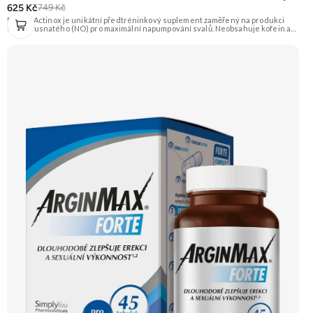
625 Kč
749 Kč
Extrifit Actinox je unikátní předtréninkový suplement zaměřený na produkci
oxidu dusnatého (NO) pro maximální napumpování svalů. Neobsahuje kofein ani
jiné stimulanty, takže je vhodný i pro večerní tréninky. Základem je patentovaná
směs ActiNOS® a vysoký obsah BCAA, glutaminu a dalších látek. Příchuť Citron.
Doporučujeme vyzkoušet Zengana, Pre-workout Prémiová kvalita Obohaceno o
adaptogeny Účinné složení Výhodná cena Vyzkoušet