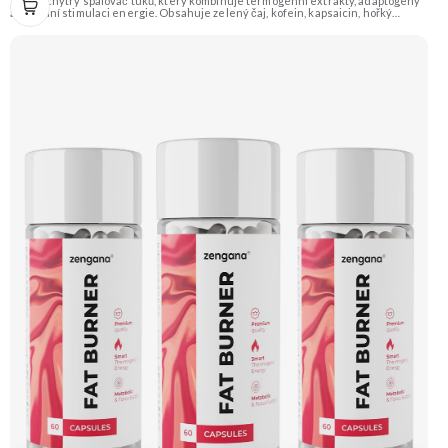
Silný a chytrý spalovač tuků, který kombinuje termogenní extrakty, adaptogeny
a přírodní stimulaci energie. Obsahuje zelený čaj, kofein, kapsaicin, hořký
pomeranč, guaranu a Coleus forskohlii pro maximální podporu
metabolismu. Rhodiola rosea pomáhá zvyšovat odolnost proti únavě, zatímco L-
tyrosin a ženšen podporují fokus, motivaci a stabilní energii bez výkyvů.
BioPerine® zajišťuje lepší vstřebatelnost všech aktivních látek. 🔥 Termogenní
efekt ⚡ Energie na trénink 🧠 Ostrý fokus 🔋 Rychlý nástup 💊 BioPerine® 🌱
Vegan kapsle