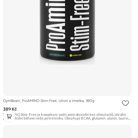
GymBeam, ProAMINO Stim-Free, citron a limetka, 390g
389 Kč
ProAMINO Stim-Free je komplexní směs aminokyselin bez stimulantů, ideální
pro doplnění během nebo po tréninku. Obsahuje BCAA, glutamin, alanin, taurin,
citrulin, beta-alanin, arginin a je obohacen o vitamíny a minerály. Příchuť Citron a
limetka. Doporučujeme vyzkoušet Zengana, BCAA 4:1:1 Prémiová kvalita
Vysoký poměr BCAA Výhodná cena Vyzkoušet