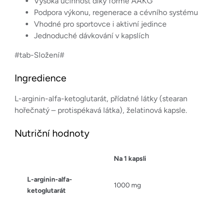
Vysoká účinnost díky formě AAKG
Podpora výkonu, regenerace a cévního systému
Vhodné pro sportovce i aktivní jedince
Jednoduché dávkování v kapslích
#tab-Složení#
Ingredience
L-arginin-alfa-ketoglutarát, přídatné látky (stearan
hořečnatý – protispékavá látka), želatinová kapsle.
Nutriční hodnoty
Na 1 kapsli
L-arginin-alfa-
1000 mg
ketoglutarát