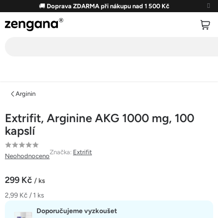
Přejít
🚚
Doprava ZDARMA při nákupu nad 1 500 Kč
na
obsah
Arginin
Extrifit, Arginine AKG 1000 mg, 100
kapslí
Průměrné
Značka:
Extrifit
Neohodnoceno
hodnocení
produktu
299 Kč
/ ks
je
Měrná
2,99 Kč / 1 ks
0,0
cena:
z
Doporučujeme vyzkoušet