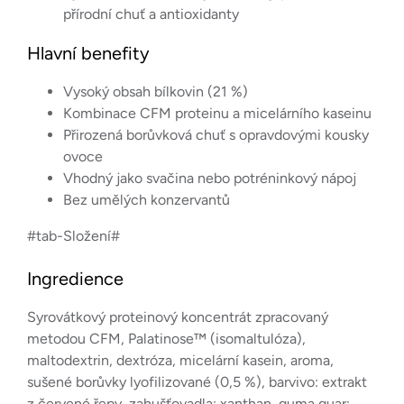
přírodní chuť a antioxidanty
Hlavní benefity
Vysoký obsah bílkovin (21 %)
Kombinace CFM proteinu a micelárního kaseinu
Přirozená borůvková chuť s opravdovými kousky
ovoce
Vhodný jako svačina nebo potréninkový nápoj
Bez umělých konzervantů
#tab-Složení#
Ingredience
Syrovátkový proteinový koncentrát zpracovaný
metodou CFM, Palatinose™ (isomaltulóza),
maltodextrin, dextróza, micelární kasein, aroma,
sušené borůvky lyofilizované (0,5 %), barvivo: extrakt
z červené řepy, zahušťovadla: xanthan, guma guar;