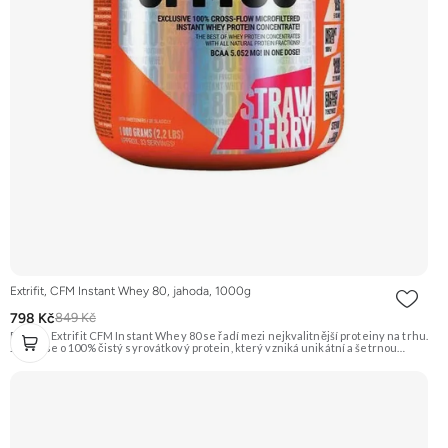
Extrifit, CFM Instant Whey 80, jahoda, 1000g
798 Kč
849 Kč
Protein Extrifit CFM Instant Whey 80 se řadí mezi nejkvalitnější proteiny na trhu.
Jedná se o 100% čistý syrovátkový protein, který vzniká unikátní a šetrnou
technologií výroby Cross-Flow Microfiltration (CFM). Obsahuje kousky
lyofilizovaných jahod, je instantní a výborně se rozpouští. Příchuť Jahoda.
Doporučujeme vyzkoušet ZENGANA, Grass-fed, Whey protein, DigeZyme®,
Aquamin® Prémiová kvalita Skvělá chuť a rozpustnost Kvalitní Grass-Fed
protein Výhodná cena Vyzkoušet