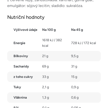
emulgátor: sójový lecitin; sladidlo: sukralóza.
Nutriční hodnoty
Výživové údaje
Na 100 g
Na 45 g
1618 kJ / 382
Energie
728 kJ / 172 kcal
kcal
Bílkoviny
21 g
9,5 g
Sacharidy
69 g
31 g
z toho cukry
33 g
15 g
Tuky
2,1 g
0,9 g
Vláknina
1,3 g
0,6 g
Sůl
0,1 g
0,05 g