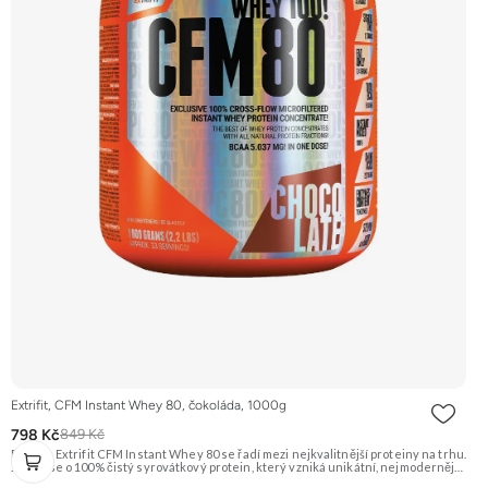
Extrifit, CFM Instant Whey 80, čokoláda, 1000g
798 Kč
849 Kč
Protein Extrifit CFM Instant Whey 80 se řadí mezi nejkvalitnější proteiny na trhu.
Jedná se o 100% čistý syrovátkový protein, který vzniká unikátní, nejmodernější
a šetrnou technologií výroby Cross-Flow Microfiltration (CFM). Je instantní a