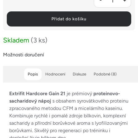
Přidat do košíku
Skladem
(3 ks)
Možnosti doručení
Popis
Hodnocení
Diskuze
Podobné (8)
Extrifit Hardcore Gain 21
je prémiový
proteinovo-
sacharidový nápoj
s obsahem syrovátkového proteinu
zpracovaného metodou CFM a micelárního kaseinu.
Kombinuje rychlé i pomalé zdroje bílkovin, komplexní
sacharidy a přírodní borůvkové aroma s lyofilizovanými
borůvkami. Skvělý pro regeneraci po tréninku i
doplnění živin během dne.