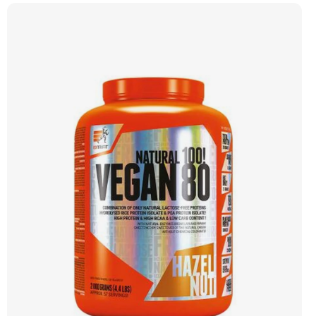
výborně se rozpouští. Příchuť Čokoláda. Doporučujeme vyzkoušet ZENGANA,
Grass-fed, Whey protein, DigeZyme®, Aquamin® Prémiová kvalita Skvělá chuť
a rozpustnost Kvalitní Grass-Fed protein Výhodná cena Vyzkoušet