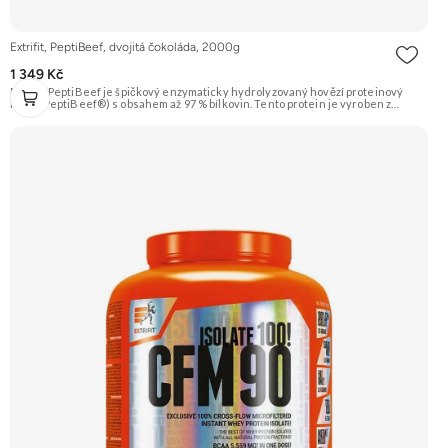
Extrifit, PeptiBeef, dvojitá čokoláda, 2000g
1 349 Kč
Extrifit PeptiBeef je špičkový enzymaticky hydrolyzovaný hovězí proteinový
izolát (PeptiBeef®) s obsahem až 97 % bílkovin. Tento protein je vyroben z
kvalitního hovězího masa, což zaručuje nulový obsah laktózy. Vyznačuje se
rychlou vstřebatelností, vynikající stravitelností (díky přidaným enzymům
bromelain a papain) a vysokou biologickou hodnotou. Ideální pro nárůst čisté
svalové hmoty a rychlou regeneraci. Příchuť dvojitá čokoláda. Doporučujeme
vyzkoušet ZENGANA, Grass-fed, Whey protein, DigeZyme®, Aquamin®
Prémiová kvalita Skvělá chuť a rozpustnost Kvalitní Grass-Fed protein Výhodná
cena Vyzkoušet