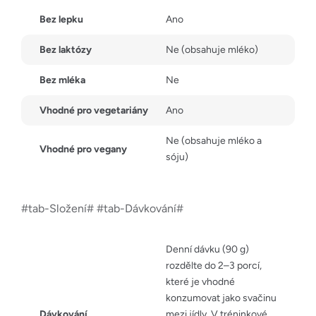
Bez lepku
Ano
Bez laktózy
Ne (obsahuje mléko)
Bez mléka
Ne
Vhodné pro vegetariány
Ano
Ne (obsahuje mléko a
Vhodné pro vegany
sóju)
#tab-Složení# #tab-Dávkování#
Denní dávku (90 g)
rozdělte do 2–3 porcí,
které je vhodné
konzumovat jako svačinu
Dávkování
mezi jídly. V tréninkové