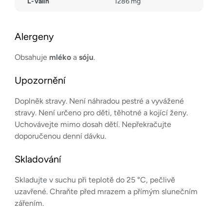
L-Valin
1286 mg
Alergeny
Obsahuje
mléko
a
sóju
.
Upozornění
Doplněk stravy. Není náhradou pestré a vyvážené
stravy. Není určeno pro děti, těhotné a kojící ženy.
Uchovávejte mimo dosah dětí. Nepřekračujte
doporučenou denní dávku.
Skladování
Skladujte v suchu při teplotě do 25 °C, pečlivě
uzavřené. Chraňte před mrazem a přímým slunečním
zářením.