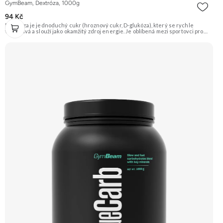
GymBeam, Dextróza, 1000g
94 Kč
Dextróza je jednoduchý cukr (hroznový cukr, D-glukóza), který se rychle
vstřebává a slouží jako okamžitý zdroj energie. Je oblíbená mezi sportovci pro
doplnění glykogenu po tréninku nebo jako součást gaineru. Vyznačuje se
sladkou chutí a výbornou rozpustností. Doporučujeme vyzkoušet ZENGANA,
Grass-fed, Whey protein, DigeZyme®, Aquamin® Prémiová kvalita Skvělá chuť
a rozpustnost Kvalitní Grass-Fed protein Výhodná cena Vyzkoušet