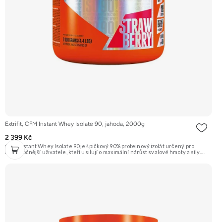
Extrifit, CFM Instant Whey Isolate 90, jahoda, 2000g
2 399 Kč
CFM Instant Whey Isolate 90 je špičkový 90% proteinový izolát určený pro
nejnáročnější uživatele, kteří usilují o maximální nárůst svalové hmoty a síly.
Tento protein je vyrobený nejmodernější a nejšetrnější metodou Cross Flow
Microfiltration (CFM), která zaručuje maximální čistotu a zachování všech
cenných bílkovinných frakcí. Díky svému vysokému obsahu bílkovin a téměř
nulovému obsahu tuku a laktózy je ideální volbou pro rýsovací fáze i pro jedince
s intolerancí laktózy. Přídavek komplexu 7 trávicích enzymů zajišťuje dokonalou
stravitelnost a využitelnost. Příchuť jahoda. Doporučujeme vyzkoušet
ZENGANA, Grass-fed, Whey protein, DigeZyme®, Aquamin® Prémiová kvalita
Skvělá chuť a rozpustnost Kvalitní Grass-Fed protein Výhodná cena Vyzkoušet