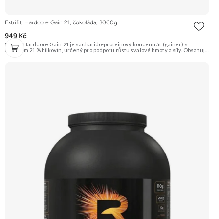
Extrifit, Hardcore Gain 21, čokoláda, 3000g
949 Kč
Extrifit Hardcore Gain 21 je sacharido-proteinový koncentrát (gainer) s
obsahem 21 % bílkovin, určený pro podporu růstu svalové hmoty a síly. Obsahuje
komplexní sacharidy (Palatinóza, maltodextrin) a kvalitní proteinovou směs v
čele s CFM syrovátkovým koncentrátem. Doporučujeme vyzkoušet ZENGANA,
Grass-fed, Whey protein, DigeZyme®, Aquamin® Prémiová kvalita Skvělá chuť
a rozpustnost Kvalitní Grass-Fed protein Výhodná cena Vyzkoušet