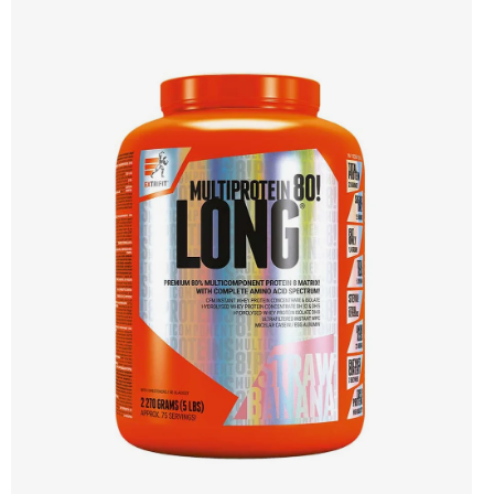
s intolerancí laktózy. Přídavek komplexu 7 trávicích enzymů zajišťuje dokonalou
stravitelnost a využitelnost. Příchuť čokoláda. Doporučujeme vyzkoušet
ZENGANA, Grass-fed, Whey protein, DigeZyme®, Aquamin® Prémiová kvalita
Skvělá chuť a rozpustnost Kvalitní Grass-Fed protein Výhodná cena Vyzkoušet