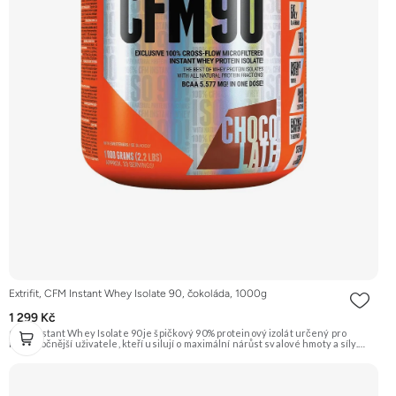
Extrifit, CFM Instant Whey Isolate 90, čokoláda, 1000g
1 299 Kč
CFM Instant Whey Isolate 90 je špičkový 90% proteinový izolát určený pro
nejnáročnější uživatele, kteří usilují o maximální nárůst svalové hmoty a síly.
Toto 1kg balení je vyrobeno nejmodernější a nejšetrnější metodou Cross Flow
Microfiltration (CFM), která zaručuje maximální čistotu a zachování všech
cenných bílkovinných frakcí. Díky svému vysokému obsahu bílkovin a téměř
nulovému obsahu tuku a laktózy je ideální volbou pro rýsovací fáze i pro jedince