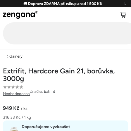
Přejít
🚚
Doprava ZDARMA při nákupu nad 1 500 Kč
na
obsah
Gainery
Extrifit, Hardcore Gain 21, borůvka,
3000g
Průměrné
Značka:
Extrifit
Neohodnoceno
hodnocení
produktu
949 Kč
/ ks
je
Měrná
316,33 Kč / 1 kg
0,0
cena:
z
Doporučujeme vyzkoušet