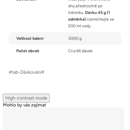
dny přednostně po
tréninku.
Dávku 45 g (1
odměrka)
rozmíchejte ve
200 ml vody.
Velikost balení
3000 g
Počet dávek
Cca 66 dávek
#tab-Dávkování#
High-contrast mode
Mohlo by vás zajímat