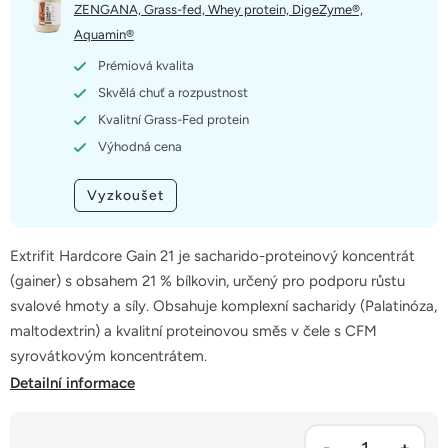
5
ZENGANA, Grass-fed, Whey protein, DigeZyme®,
hvězdiček.
Aquamin®
Prémiová kvalita
Skvělá chuť a rozpustnost
Kvalitní Grass-Fed protein
Výhodná cena
Vyzkoušet
Extrifit Hardcore Gain 21 je sacharido-proteinový koncentrát
(gainer) s obsahem 21 % bílkovin, určený pro podporu růstu
svalové hmoty a síly. Obsahuje komplexní sacharidy (Palatinóza,
maltodextrin) a kvalitní proteinovou směs v čele s CFM
syrovátkovým koncentrátem.
Detailní informace