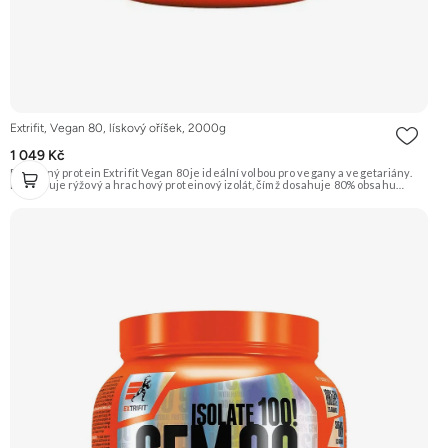
Extrifit, Vegan 80, lískový oříšek, 2000g
1 049 Kč
Rostlinný protein Extrifit Vegan 80 je ideální volbou pro vegany a vegetariány.
Kombinuje rýžový a hrachový proteinový izolát, čímž dosahuje 80% obsahu
bílkovin. Je obohacen o trávicí enzymy bromelain a papain pro lepší stravitelnost.
Příchuť Lískový oříšek. Doporučujeme vyzkoušet ZENGANA, Grass-fed, Whey
protein, DigeZyme®, Aquamin® Prémiová kvalita Skvělá chuť a rozpustnost
Kvalitní Grass-Fed protein Výhodná cena Vyzkoušet