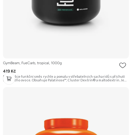
GymBeam, FueCarb, tropical, 1000g
419 Kč
FueCarb je funkční směs rychle a pomalu vstřebatelných sacharidů s příchutí
tropického ovoce. Obsahuje Palatinose™, Cluster Dextrin® a maltodextrin. Je
obohacen o elektrolyty a vitamíny B1, B5 a B12. Ideální pro doplnění energie
před, během i po výkonu. Doporučujeme vyzkoušet ZENGANA, Grass-fed,
Whey protein, DigeZyme®, Aquamin® Prémiová kvalita Skvělá chuť a
rozpustnost Kvalitní Grass-Fed protein Výhodná cena Vyzkoušet