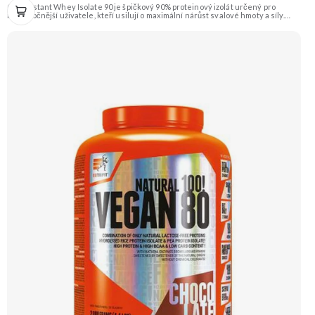
CFM Instant Whey Isolate 90 je špičkový 90% proteinový izolát určený pro
nejnáročnější uživatele, kteří usilují o maximální nárůst svalové hmoty a síly.
Tento protein je vyrobený nejmodernější a nejšetrnější metodou Cross Flow
Microfiltration (CFM), která zaručuje maximální čistotu a zachování všech
cenných bílkovinných frakcí. Díky svému vysokému obsahu bílkovin a téměř
nulovému obsahu tuku a laktózy je ideální volbou pro rýsovací fáze i pro jedince
s intolerancí laktózy. Přídavek komplexu 7 trávicích enzymů (papain, alfa amyláza,
bromelain, laktáza, celuláza, neutrální proteáza, lipáza) zajišťuje dokonalou
stravitelnost a využitelnost. Extrifit CFM Instant Whey Isolate 90 je synonymem
pro kvalitu a efektivitu ve světě sportovní výživy. Příchuť čokoláda.
Doporučujeme vyzkoušet ZENGANA, Grass-fed, Whey protein, DigeZyme®,
Aquamin® Prémiová kvalita Skvělá chuť a rozpustnost Kvalitní Grass-Fed
protein Výhodná cena Vyzkoušet