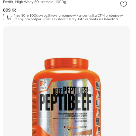
Extrifit, High Whey 80, pistácie, 1000g
899 Kč
High Whey 80 je 100% syrovátkový proteinový koncentrát a CFM proteinový
izolát určený pro podporu růstu svalové hmoty. Tato varianta má lahodnou
příchuť pistácie. Složení je doplněno o trávicí enzymy papain a Tolerase™ (pH
stabilní laktázu) pro ještě lepší vstřebatelnost a stravitelnost. Doporučujeme
vyzkoušet ZENGANA, Grass-fed, Whey protein, DigeZyme®, Aquamin®
Prémiová kvalita Skvělá chuť a rozpustnost Kvalitní Grass-Fed protein Výhodná
cena Vyzkoušet