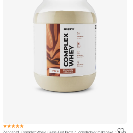
Zengana®, Complex Whey, Grass-Fed Protein, čokoládový milkshake, 1000g