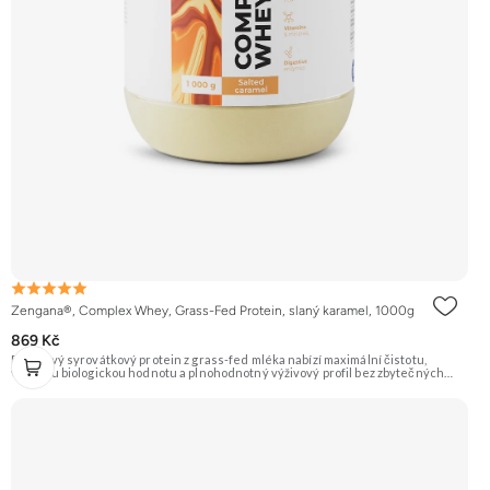
Zengana®, Complex Whey, Grass-Fed Protein, slaný karamel, 1000g
869 Kč
Prémiový syrovátkový protein z grass-fed mléka nabízí maximální čistotu,
vysokou biologickou hodnotu a plnohodnotný výživový profil bez zbytečných
přísad. Každá dávka spojuje tři formy syrovátky – koncentrát, izolát a hydrolyzát
– obohacené o DigeZyme® a Aquamin®. Obsahuje kompletní spektrum
aminokyselin včetně 6,9 g BCAA na porci. DigeZyme® zlepšuje vstřebávání
bílkovin, zatímco Aquamin®, přírodní komplex z mořských řas, doplňuje vápník,
hořčík a stopové prvky pro optimální regeneraci a funkci svalů. Výsledkem je
protein s vynikající využitelností, čistým složením a dokonale vyváženou chutí.
🐄 Grass-fed protein 🧬 3 formy syrovátky 💪 Růst svalů ⚡ Rychlá regenerace 🧪
Enzymy & minerály 😋 Skvělá chuť