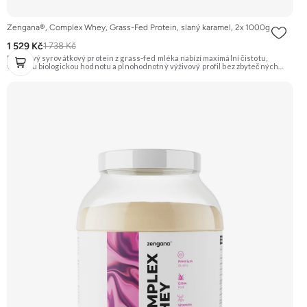
Zengana®, Complex Whey, Grass-Fed Protein, slaný karamel, 2x 1000g
1 529 Kč
1 738 Kč
Prémiový syrovátkový protein z grass-fed mléka nabízí maximální čistotu,
vysokou biologickou hodnotu a plnohodnotný výživový profil bez zbytečných
přísad. Každá dávka spojuje tři formy syrovátky – koncentrát, izolát a hydrolyzát
– obohacené o DigeZyme® a Aquamin®. Obsahuje kompletní spektrum
aminokyselin včetně 6,9 g BCAA na porci. DigeZyme® zlepšuje vstřebávání
bílkovin, zatímco Aquamin®, přírodní komplex z mořských řas, doplňuje vápník,
hořčík a stopové prvky pro optimální regeneraci a funkci svalů. Výsledkem je
protein s vynikající využitelností, čistým složením a dokonale vyváženou chutí.
🐄 Grass-fed protein 🧬 3 formy syrovátky 💪 Růst svalů ⚡ Rychlá regenerace 🧪
Enzymy & minerály 😋 Skvělá chuť