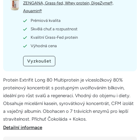
5
ZENGANA, Grass-fed, Whey protein, DigeZyme®,
hvězdiček.
Aquamin®
Prémiová kvalita
Skvělá chuť a rozpustnost
Kvalitní Grass-Fed protein
Výhodná cena
Vyzkoušet
Protein Extrifit Long 80 Multiprotein je vícesložkový 80%
proteinový koncentrát s postupným uvolňováním bílkovin,
ideální pro růst svalů a regeneraci. Vhodný do objemu i diety.
Obsahuje micelární kasein, syrovátkový koncentrát, CFM izolát
a vaječný albumin. Obohacen o 7 trávicích enzymů pro lepší
stravitelnost. Příchuť Čokoláda + Kokos.
Detailní informace