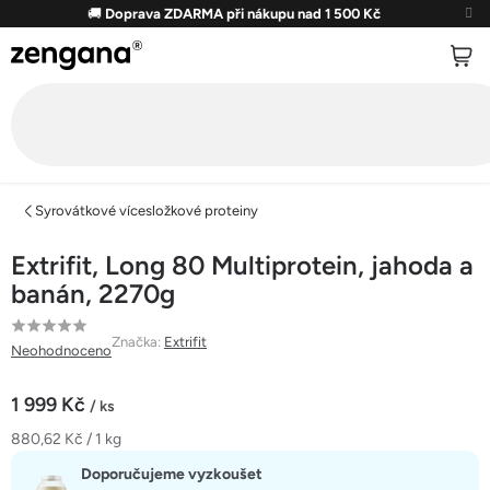
Přejít
🚚
Doprava ZDARMA při nákupu nad 1 500 Kč
na
obsah
Syrovátkové vícesložkové proteiny
Extrifit, Long 80 Multiprotein, jahoda a
banán, 2270g
Průměrné
Značka:
Extrifit
Neohodnoceno
hodnocení
produktu
1 999 Kč
/ ks
je
Měrná
880,62 Kč / 1 kg
0,0
cena:
z
Doporučujeme vyzkoušet