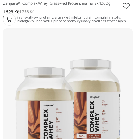
Zengana®, Complex Whey, Grass-Fed Protein, malina, 2x 1000g
1 529 Kč
1 738 Kč
Prémiový syrovátkový protein z grass-fed mléka nabízí maximální čistotu,
vysokou biologickou hodnotu a plnohodnotný výživový profil bez zbytečných
přísad. Každá dávka spojuje tři formy syrovátky – koncentrát, izolát a hydrolyzát
– obohacené o DigeZyme® a Aquamin®. Obsahuje kompletní spektrum
aminokyselin včetně 6,9 g BCAA na porci. DigeZyme® zlepšuje vstřebávání
bílkovin, zatímco Aquamin®, přírodní komplex z mořských řas, doplňuje vápník,
hořčík a stopové prvky pro optimální regeneraci a funkci svalů. Výsledkem je
protein s vynikající využitelností, čistým složením a dokonale vyváženou chutí.
🐄 Grass-fed protein 🧬 3 formy syrovátky 💪 Růst svalů ⚡ Rychlá regenerace 🧪
Enzymy & minerály 😋 Skvělá chuť