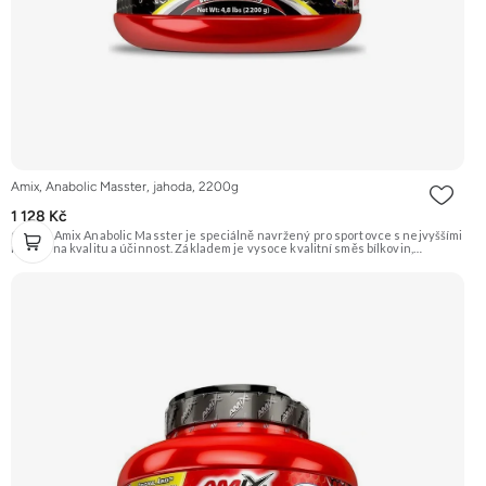
Amix, Anabolic Masster, jahoda, 2200g
1 128 Kč
Gainer Amix Anabolic Masster je speciálně navržený pro sportovce s nejvyššími
nároky na kvalitu a účinnost. Základem je vysoce kvalitní směs bílkovin,
sacharidů a exkluzivní řada „anabolických“ složek jako je Kreatin Monohydrát,
Kre-Alkalyn®, L-Glutamín, L-Arginin HCL, L-Arginin Alfa-Ketoglutarát, BCAA,
Tribulus Terrestris a mnoho dalších. Určeno pro podporu růstu svalové hmoty a
síly. Příchuť Jahoda. Doporučujeme vyzkoušet ZENGANA, Grass-fed, Whey
protein, DigeZyme®, Aquamin® Prémiová kvalita Skvělá chuť a rozpustnost
Kvalitní Grass-Fed protein Výhodná cena Vyzkoušet