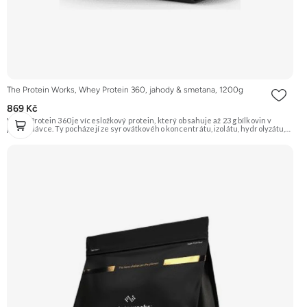
The Protein Works, Whey Protein 360, jahody & smetana, 1200g
869 Kč
Whey Protein 360 je vícesložkový protein, který obsahuje až 23 g bílkovin v
jedné dávce. Ty pocházejí ze syrovátkového koncentrátu, izolátu, hydrolyzátu,
mléčného a sójového proteinu. Díky tomu má různé doby vstřebávání a postará
se tak o postupné zásobování svalů aminokyselinami. Je ideální pro sportovce,
kteří usilují o růst svalové hmoty a zefektivnění regenerace. Příchuť Jahody &
Smetana, balení 1200g. Doporučujeme vyzkoušet ZENGANA, Grass-fed, Whey
protein, DigeZyme®, Aquamin® Prémiová kvalita Skvělá chuť a rozpustnost
Kvalitní Grass-Fed protein Výhodná cena Vyzkoušet