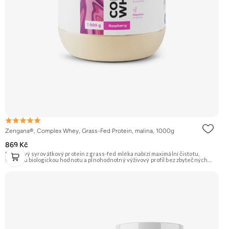
Zengana®, Complex Whey, Grass-Fed Protein, malina, 1000g
869 Kč
Prémiový syrovátkový protein z grass-fed mléka nabízí maximální čistotu,
vysokou biologickou hodnotu a plnohodnotný výživový profil bez zbytečných
přísad. Každá dávka spojuje tři formy syrovátky – koncentrát, izolát a hydrolyzát
– obohacené o DigeZyme® a Aquamin®. Obsahuje kompletní spektrum
aminokyselin včetně 6,9 g BCAA na porci. DigeZyme® zlepšuje vstřebávání
bílkovin, zatímco Aquamin®, přírodní komplex z mořských řas, doplňuje vápník,
hořčík a stopové prvky pro optimální regeneraci a funkci svalů. Výsledkem je
protein s vynikající využitelností, čistým složením a dokonale vyváženou chutí.
🐄 Grass-fed protein 🧬 3 formy syrovátky 💪 Růst svalů ⚡ Rychlá regenerace 🧪
Enzymy & minerály 😋 Skvělá chuť