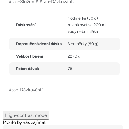
#tab-Složení# #tab-Dávkování#
1 odměrka (30 g)
Dávkování
rozmixovat ve 200 ml
vody nebo mléka
Doporučená denní dávka
3 odměrky (90 g)
Velikost balení
2270 g
Počet dávek
75
#tab-Dávkování#
High-contrast mode
Mohlo by vás zajímat