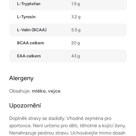
L-Tryptofan
1.5 g
L-Tyrosin
3.2 g
L-Valin (BCAA)
5.5 g
BCAA celkem
20 g
EAA celkem
43 g
Alergeny
Obsahuje:
mléko, vejce
.
Upozornění
Doplněk stravy se sladidly. Vhodné zejména pro
sportovce. Není určeno pro děti, těhotné a kojící ženy.
Nenahrazuje pestrou stravu. Uchovávejte mimo dosah