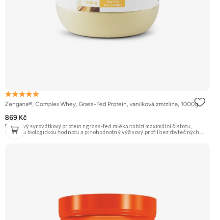
Zengana®, Complex Whey, Grass-Fed Protein, vanilková zmrzlina, 1000g
869 Kč
Prémiový syrovátkový protein z grass-fed mléka nabízí maximální čistotu,
vysokou biologickou hodnotu a plnohodnotný výživový profil bez zbytečných
přísad. Každá dávka spojuje tři formy syrovátky – koncentrát, izolát a hydrolyzát
– obohacené o DigeZyme® a Aquamin®. Obsahuje kompletní spektrum
aminokyselin včetně 6,9 g BCAA na porci. DigeZyme® zlepšuje vstřebávání
bílkovin, zatímco Aquamin®, přírodní komplex z mořských řas, doplňuje vápník,
hořčík a stopové prvky pro optimální regeneraci a funkci svalů. Výsledkem je
protein s vynikající využitelností, čistým složením a dokonale vyváženou chutí.
🐄 Grass-fed protein 🧬 3 formy syrovátky 💪 Růst svalů ⚡ Rychlá regenerace 🧪
Enzymy & minerály 😋 Skvělá chuť