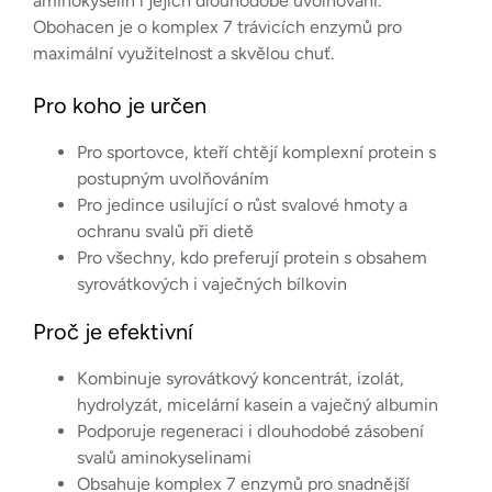
aminokyselin i jejich dlouhodobé uvolňování.
Obohacen je o komplex 7 trávicích enzymů pro
maximální využitelnost a skvělou chuť.
Pro koho je určen
Pro sportovce, kteří chtějí komplexní protein s
postupným uvolňováním
Pro jedince usilující o růst svalové hmoty a
ochranu svalů při dietě
Pro všechny, kdo preferují protein s obsahem
syrovátkových i vaječných bílkovin
Proč je efektivní
Kombinuje syrovátkový koncentrát, izolát,
hydrolyzát, micelární kasein a vaječný albumin
Podporuje regeneraci i dlouhodobé zásobení
svalů aminokyselinami
Obsahuje komplex 7 enzymů pro snadnější