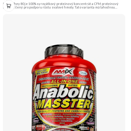
High Whey 80 je 100% syrovátkový proteinový koncentrát a CFM proteinový
izolát určený pro podporu růstu svalové hmoty. Tato varianta má lahodnou
příchuť pistácie. Složení je doplněno o trávicí enzymy papain a Tolerase™ (pH
stabilní laktázu) pro ještě lepší vstřebatelnost a stravitelnost. Doporučujeme
vyzkoušet ZENGANA, Grass-fed, Whey protein, DigeZyme®, Aquamin®
Prémiová kvalita Skvělá chuť a rozpustnost Kvalitní Grass-Fed protein Výhodná
cena Vyzkoušet