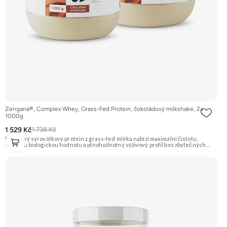
Zengana®, Complex Whey, Grass-Fed Protein, čokoládový milkshake, 2x
1000g
1 529 Kč
1 738 Kč
Prémiový syrovátkový protein z grass-fed mléka nabízí maximální čistotu,
vysokou biologickou hodnotu a plnohodnotný výživový profil bez zbytečných
přísad. Každá dávka spojuje tři formy syrovátky – koncentrát, izolát a hydrolyzát
– obohacené o DigeZyme® a Aquamin®. Obsahuje kompletní spektrum
aminokyselin včetně 6,9 g BCAA na porci. DigeZyme® zlepšuje vstřebávání
bílkovin, zatímco Aquamin®, přírodní komplex z mořských řas, doplňuje vápník,
hořčík a stopové prvky pro optimální regeneraci a funkci svalů. Výsledkem je
protein s vynikající využitelností, čistým složením a dokonale vyváženou chutí.
🐄 Grass-fed protein 🧬 3 formy syrovátky 💪 Růst svalů ⚡ Rychlá regenerace 🧪
Enzymy & minerály 😋 Skvělá chuť