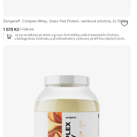
Zengana®, Complex Whey, Grass-Fed Protein, vanilková zmrzlina, 2x 1000g
1 529 Kč
1 738 Kč
Prémiový syrovátkový protein z grass-fed mléka nabízí maximální čistotu,
vysokou biologickou hodnotu a plnohodnotný výživový profil bez zbytečných
přísad. Každá dávka spojuje tři formy syrovátky – koncentrát, izolát a hydrolyzát
– obohacené o DigeZyme® a Aquamin®. Obsahuje kompletní spektrum
aminokyselin včetně 6,9 g BCAA na porci. DigeZyme® zlepšuje vstřebávání
bílkovin, zatímco Aquamin®, přírodní komplex z mořských řas, doplňuje vápník,
hořčík a stopové prvky pro optimální regeneraci a funkci svalů. Výsledkem je
protein s vynikající využitelností, čistým složením a dokonale vyváženou chutí.
🐄 Grass-fed protein 🧬 3 formy syrovátky 💪 Růst svalů ⚡ Rychlá regenerace 🧪
Enzymy & minerály 😋 Skvělá chuť