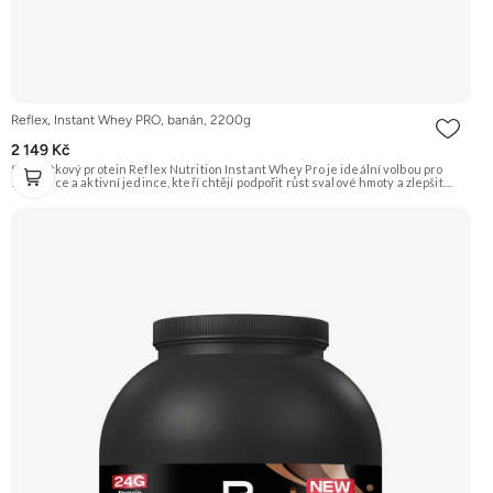
Reflex, Instant Whey PRO, banán, 2200g
2 149 Kč
Syrovátkový protein Reflex Nutrition Instant Whey Pro je ideální volbou pro
sportovce a aktivní jedince, kteří chtějí podpořit růst svalové hmoty a zlepšit
regeneraci po náročném tréninku. Tento vysoce kvalitní proteinový doplněk
kombinuje několik druhů syrovátkových bílkovin pro optimální vstřebatelnost a
účinnost. Klíčové vlastnosti: Podporuje růst svalů a regeneraci, hmotnost 2200 g,
příchuť vanilka, vhodné pro sportovce, obsahuje probiotické kultury a trávicí
enzymy, syrovátkový protein pro rychlou regeneraci a růst svalové hmoty,
kombinace několika druhů syrovátkových bílkovin. Doporučujeme vyzkoušet
ZENGANA, Grass-fed, Whey protein, DigeZyme®, Aquamin® Prémiová kvalita
Skvělá chuť a rozpustnost Kvalitní Grass-Fed protein Výhodná cena Vyzkoušet