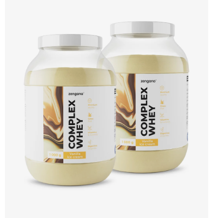
ZENGANA, Grass-fed, Whey protein, DigeZyme®, Aquamin® Prémiová kvalita
Skvělá chuť a rozpustnost Kvalitní Grass-Fed protein Výhodná cena Vyzkoušet