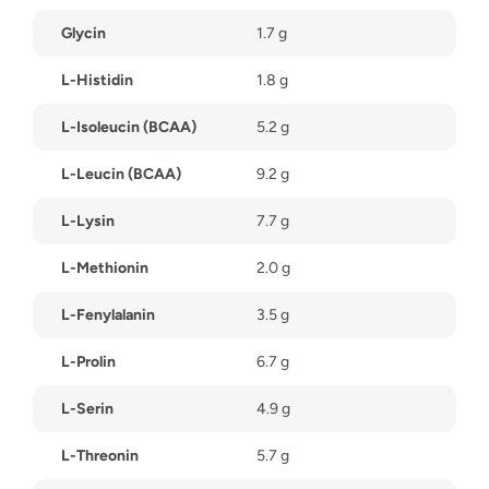
Glycin
1.7 g
L-Histidin
1.8 g
L-Isoleucin (BCAA)
5.2 g
L-Leucin (BCAA)
9.2 g
L-Lysin
7.7 g
L-Methionin
2.0 g
L-Fenylalanin
3.5 g
L-Prolin
6.7 g
L-Serin
4.9 g
L-Threonin
5.7 g