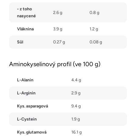
- z toho
2.6 g
0.8 g
nasycené
Vláknina
3.9 g
1.2 g
Sůl
0.27 g
0.08 g
Aminokyselinový profil (ve 100 g)
L-Alanin
4.4 g
L-Arginin
2.9 g
Kys. asparagová
9.4 g
L-Cystein
1.9 g
Kys. glutamová
16.1 g