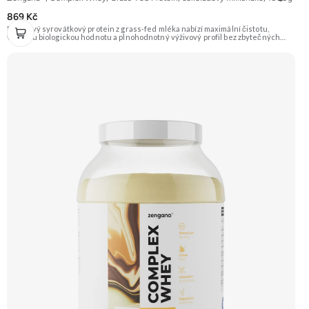
869 Kč
Prémiový syrovátkový protein z grass-fed mléka nabízí maximální čistotu,
vysokou biologickou hodnotu a plnohodnotný výživový profil bez zbytečných
přísad. Každá dávka spojuje tři formy syrovátky – koncentrát, izolát a hydrolyzát
– obohacené o DigeZyme® a Aquamin®. Obsahuje kompletní spektrum
aminokyselin včetně 6,9 g BCAA na porci. DigeZyme® zlepšuje vstřebávání
bílkovin, zatímco Aquamin®, přírodní komplex z mořských řas, doplňuje vápník,
hořčík a stopové prvky pro optimální regeneraci a funkci svalů. Výsledkem je
protein s vynikající využitelností, čistým složením a dokonale vyváženou chutí.
🐄 Grass-fed protein 🧬 3 formy syrovátky 💪 Růst svalů ⚡ Rychlá regenerace 🧪
Enzymy & minerály 😋 Skvělá chuť