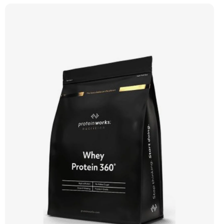
Kre-Alkalyn®, L-Glutamín, L-Arginin HCL, L-Arginin Alfa-Ketoglutarát, BCAA,
Tribulus Terrestris a mnoho dalších. Určeno pro podporu růstu svalové hmoty a
síly. Příchuť Vanilka. Doporučujeme vyzkoušet ZENGANA, Grass-fed, Whey
protein, DigeZyme®, Aquamin® Prémiová kvalita Skvělá chuť a rozpustnost
Kvalitní Grass-Fed protein Výhodná cena Vyzkoušet