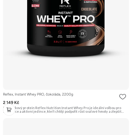
Reflex, Instant Whey PRO, čokoláda, 2200g
2 149 Kč
Syrovátkový protein Reflex Nutrition Instant Whey Pro je ideální volbou pro
sportovce a aktivní jedince, kteří chtějí podpořit růst svalové hmoty a zlepšit
regeneraci po náročném tréninku. Tento vysoce kvalitní proteinový doplněk
kombinuje několik druhů syrovátkových bílkovin pro optimální vstřebatelnost a
účinnost. Klíčové vlastnosti: Podporuje růst svalů a regeneraci, hmotnost 2200 g,
příchuť čokoláda, vhodné pro sportovce, obsahuje probiotické kultury a trávicí
enzymy, syrovátkový protein pro rychlou regeneraci a růst svalové hmoty,
kombinace několika druhů syrovátkových bílkovin. Doporučujeme vyzkoušet