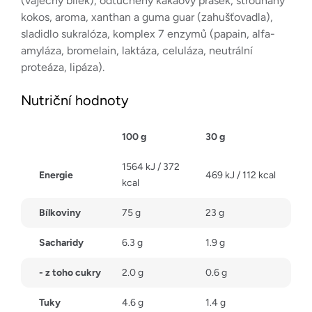
(vaječný bílek), odtučněný kakaový prášek, strouhaný
kokos, aroma, xanthan a guma guar (zahušťovadla),
sladidlo sukralóza, komplex 7 enzymů (papain, alfa-
amyláza, bromelain, laktáza, celuláza, neutrální
proteáza, lipáza).
Nutriční hodnoty
100 g
30 g
1564 kJ / 372
Energie
469 kJ / 112 kcal
kcal
Bílkoviny
75 g
23 g
Sacharidy
6.3 g
1.9 g
- z toho cukry
2.0 g
0.6 g
Tuky
4.6 g
1.4 g