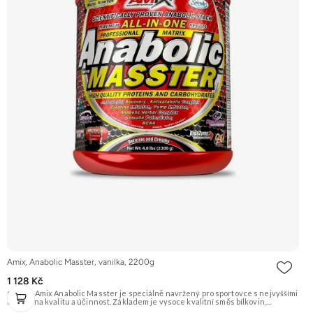
Amix, Anabolic Masster, vanilka, 2200g
1 128 Kč
Gainer Amix Anabolic Masster je speciálně navržený pro sportovce s nejvyššími
nároky na kvalitu a účinnost. Základem je vysoce kvalitní směs bílkovin,
sacharidů a exkluzivní řada „anabolických“ složek jako je Kreatin Monohydrát,