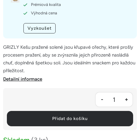
hvězdiček.
Prémiová kvalita
Výhodná cena
Vyzkoušet
GRIZLY Kešu pražené solené jsou křupavé ořechy, které prošly
procesem pražení, aby se zvýraznila jejich přirozeně nasládlá
chuť, doplněná špetkou soli. Jsou ideálním snackem pro každou
příležitost.
Detailní informace
Přidat do košíku