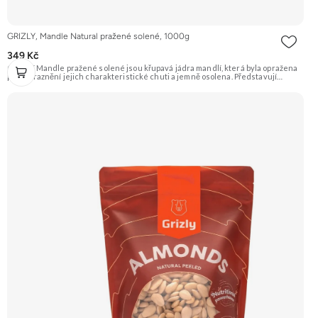
GRIZLY, Mandle Natural pražené solené, 1000g
349 Kč
GRIZLY Mandle pražené solené jsou křupavá jádra mandlí, která byla opražena
pro zvýraznění jejich charakteristické chuti a jemně osolena. Představují
skvělou slanou pochoutku, která je ideální k vínu nebo jen tak na mlsání.
Doporučujeme vyzkoušet Zengana, Mandle Prémiová kvalita Výhodná cena
Vyzkoušet