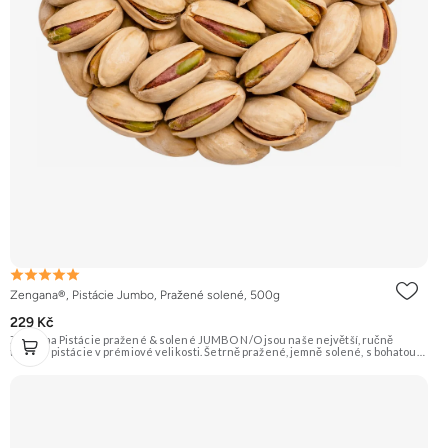
Zengana®, Pistácie Jumbo, Pražené solené, 500g
229 Kč
Zengana Pistácie pražené & solené JUMBO N/O jsou naše největší, ručně
tříděné pistácie v prémiové velikosti. Šetrně pražené, jemně solené, s bohatou
oříškovou chutí a měkkým jádrem. Ideální ke zdravému mlsání, do salátů, na
večerní posezení i jako prémiová pochoutka k vínu. 🟢 100% pistácie ⭐ Jumbo
velikost 🧂 Pražené a solené 😋 Prémiový snack