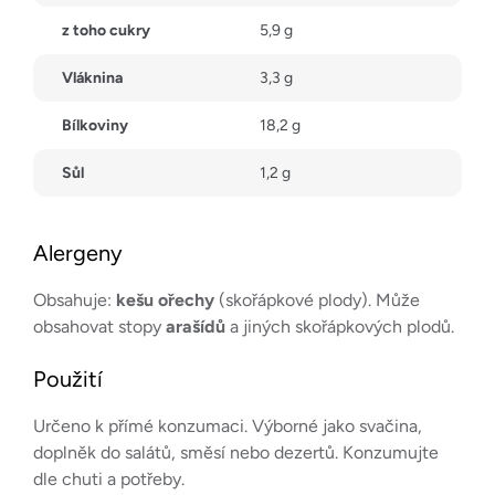
z toho cukry
5,9 g
Vláknina
3,3 g
Bílkoviny
18,2 g
Sůl
1,2 g
Alergeny
Obsahuje:
kešu ořechy
(skořápkové plody). Může
obsahovat stopy
arašídů
a jiných skořápkových plodů.
Použití
Určeno k přímé konzumaci. Výborné jako svačina,
doplněk do salátů, směsí nebo dezertů. Konzumujte
dle chuti a potřeby.