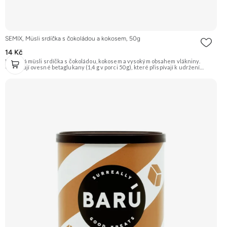
SEMIX, Müsli srdíčka s čokoládou a kokosem, 50g
14 Kč
Křupavá müsli srdíčka s čokoládou, kokosem a vysokým obsahem vlákniny.
Obsahují ovesné betaglukany (1,4 g v porci 50 g), které přispívají k udržení
normální hladiny cholesterolu v krvi. Doporučujeme vyzkoušet Zengana,
Maliny, Lyofilizované XXL Prémiová kvalita Výhodná cena Vyzkoušet