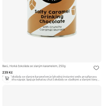
Barú, Horká čokoláda se slaným karamelem, 250g
239 Kč
Horká čokoláda se slaným karamelem je lahodná instantní směs pro přípravu
oblíbeného nápoje. Spojuje bohatou chuť čokolády se sladkými a slanými tóny
karamelu. Ideální pro zahřátí a chvíle pohody. Doporučujeme vyzkoušet
Zengana, Mango, Sušené plátky Prémiová kvalita Výhodná cena Vyzkoušet