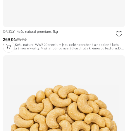
GRIZLY, Kešu natural premium, 1kg
269 Kč
319 Kč
GRIZLY Kešu natural WW320 premium jsou celé nepražené a nesolené kešu
ořechy prémiové kvality. Mají lahodnou nasládlou chuť a krémovou texturu. Díky
své všestrannosti se hodí na zdravé mlsání, do vaření, pečení nebo na výrobu
domácího ořechového másla a rostlinného mléka. Doporučujeme vyzkoušet
Zengana, Kešu WW320, Natural Prémiová kvalita Výhodná cena Vyzkoušet