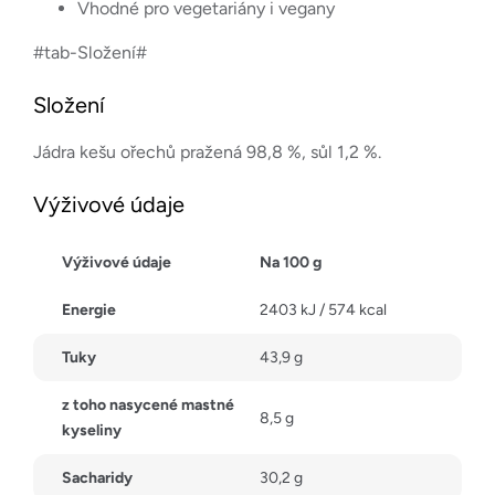
Vhodné pro vegetariány i vegany
#tab-Složení#
Složení
Jádra kešu ořechů pražená 98,8 %, sůl 1,2 %.
Výživové údaje
Výživové údaje
Na 100 g
Energie
2403 kJ / 574 kcal
Tuky
43,9 g
z toho nasycené mastné
8,5 g
kyseliny
Sacharidy
30,2 g