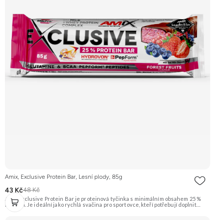
Amix, Exclusive Protein Bar, Lesní plody, 85g
43 Kč
48 Kč
Amix Exclusive Protein Bar je proteinová tyčinka s minimálním obsahem 25 %
bílkovin. Je ideální jako rychlá svačina pro sportovce, kteří potřebují doplnit
kvalitní bílkoviny a energii kdykoliv během dne. Tato varianta má příchuť lesních
plodů. Doporučujeme vyzkoušet Zengana, Pistácie Prémiová kvalita Výhodná