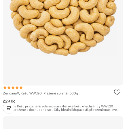
Zengana®, Kešu WW320, Pražené solené, 500g
229 Kč
Zengana Kešu pražené & solené jsou výběrové kešu ořechy třídy WW320,
šetrně pražené a dochucené solí. Díky ideální křupavosti, přirozeně máslové
chuti a kvalitním rostlinným tukům jsou perfektní jako rychlá svačina, do salátů
nebo pro zdravé mlsání kdykoliv během dne. 🌰 100% kešu ⭐Výběrová kvalita
WW320 🧂 Jemně solené 😋 Ideální snack