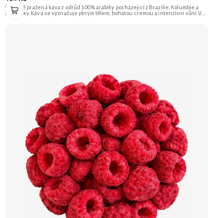
Čerstvě pražená káva z odrůd 100% arabiky pocházející z Brazílie, Kolumbie a
Kostariky. Káva se vyznačuje plným tělem, bohatou cremou a intenzivní vůní. V
chuti ucítíte tóny čokolády, oříšků a ovoce s jemnou aciditou. Vhodná pro
přípravu espressa i filtrované kávy. Doporučujeme vyzkoušet Zengana,
Pistácie Prémiová kvalita Výhodná cena Vyzkoušet