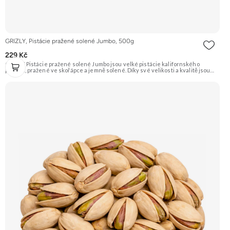
GRIZLY, Pistácie pražené solené Jumbo, 500g
229 Kč
GRIZLY Pistácie pražené solené Jumbo jsou velké pistácie kalifornského
původu, pražené ve skořápce a jemně solené. Díky své velikosti a kvalitě jsou
ideální jako luxusní snack k vínu či pivu, nebo jen tak na mlsání.
Doporučujeme vyzkoušet Zengana, Pistácie Prémiová kvalita Výhodná cena
Vyzkoušet