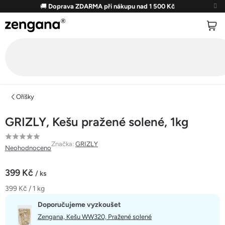
Přejít
🚚
Doprava ZDARMA při nákupu nad 1 500 Kč
na
obsah
Oříšky
GRIZLY, Kešu pražené solené, 1kg
Průměrné
Značka:
GRIZLY
Neohodnoceno
hodnocení
produktu
399 Kč
/ ks
je
Měrná
399 Kč / 1 kg
0,0
cena:
z
Doporučujeme vyzkoušet
5
Zengana, Kešu WW320, Pražené solené