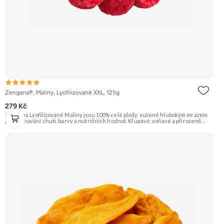
Zengana®, Maliny, Lyofilizované XXL, 125g
279 Kč
Zengana Lyofilizované Maliny jsou 100% celé plody, sušené hlubokým mrazem
pro zachování chuti, barvy a nutričních hodnot. Křupavé, voňavé a přirozeně
sladkokyselé – ideální do jogurtů, kaší, smoothie i na svačinu. 🍓 100% maliny ❌
Bez přidaného cukru ❄️ Lyofilizované 😋 Svěží sladkokyselá chuť