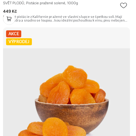
SVĚT PLODŮ, Pistácie pražené solené, 1000g
449 Kč
Křupavé pistácie z Kalifornie pražené ve vlastní slupce se špetkou soli. Mají
velká jádra a snadno se loupou. Jsou ideální pochoutkou k vínu, pivu nebo jen
tak na mlsání. Doporučujeme vyzkoušet Zengana, Pistácie Prémiová kvalita
Výhodná cena Vyzkoušet
AKCE
VÝPRODEJ