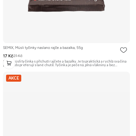
SEMIX, Müsli tyčinky naslano rajče a bazalka, 55g
17 Kč
21 Kč
Slaná müsli tyčinka s příchutí rajčete a bazalky. Je to praktická a rychlá svačina
pro ty, kdo preferují slané chutě. Tyčinka je pečená, plná vlákniny a bez
palmového tuku. Doporučujeme vyzkoušet Zengana, Maliny, Lyofilizované XXL
Prémiová kvalita Výhodná cena Vyzkoušet
AKCE