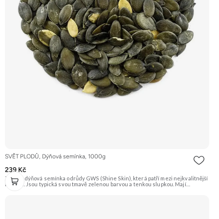
SVĚT PLODŮ, Dýňová semínka, 1000g
239 Kč
Zelená dýňová semínka odrůdy GWS (Shine Skin), která patří mezi nejkvalitnější
na trhu. Jsou typická svou tmavě zelenou barvou a tenkou slupkou. Mají
příjemnou oříškovou chuť a jsou skvělá na mlsání, do salátů, polévek nebo na
pečení. Doporučujeme vyzkoušet Zengana, Pistácie Prémiová kvalita Výhodná
cena Vyzkoušet