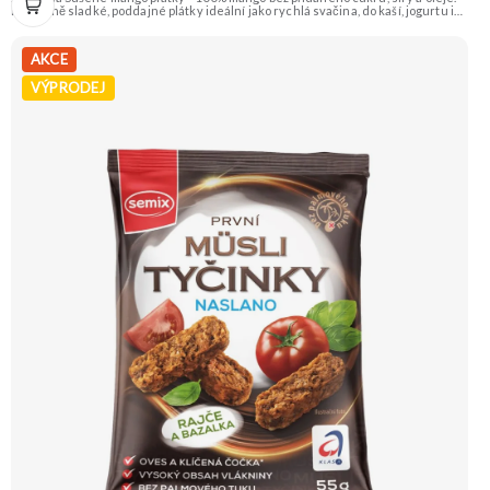
Přirozeně sladké, poddajné plátky ideální jako rychlá svačina, do kaší, jogurtu i
na pečení. 🥭 100% mango ❌ Bez přidaného cukru 😋 Sladká exotická chuť 🍬
Alternativa sladkostí
AKCE
VÝPRODEJ