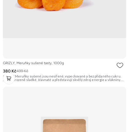
GRIZLY, Meruňky sušené tasty, 1000g
380 Kč
499 Kč
GRIZLY Meruňky sušené jsou nesířené, vypeckované a bez přidaného cukru.
Jsou přirozeně sladké, šťavnaté a představují skvělý zdroj energie a vlákniny.
Hodí se na zdravé mlsání, do pečení, vaření nebo do snídaňových kaší a müsli.
Doporučujeme vyzkoušet Zengana, Mango, Sušené plátky Prémiová kvalita
Výhodná cena Vyzkoušet