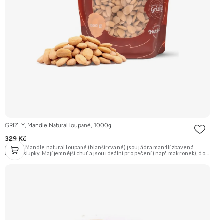
GRIZLY, Mandle Natural loupané, 1000g
329 Kč
GRIZLY Mandle natural loupané (blanšírované) jsou jádra mandlí zbavená
hnědé slupky. Mají jemnější chuť a jsou ideální pro pečení (např. makronek), do
dezertů, na výrobu mandlové mouky nebo marcipánu. Jsou skvělé i pro přímou
konzumaci. Doporučujeme vyzkoušet Zengana, Mandle Prémiová kvalita
Výhodná cena Vyzkoušet