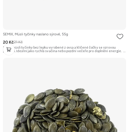
SEMIX, Müsli tyčinky naslano sýrové, 55g
20 Kč
21 Kč
Slané müsli tyčinky bez lepku vyrobené z ovsa a klíčené čočky se sýrovou
příchutí. Ideální jako rychlá svačina nebo pozdní večeře pro doplnění energie.
Doporučujeme vyzkoušet Zengana, Maliny, Lyofilizované XXL Prémiová kvalita
Výhodná cena Vyzkoušet