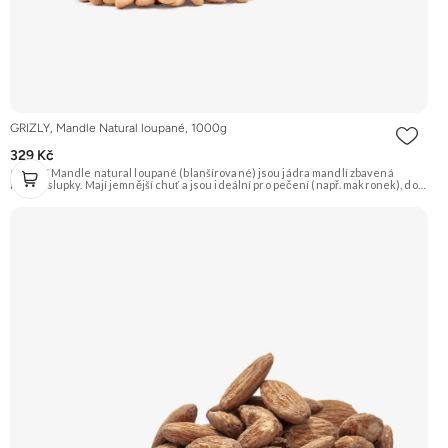
GRIZLY, Mandle Natural loupané, 1000g
329 Kč
GRIZLY Mandle natural loupané (blanšírované) jsou jádra mandlí zbavená
hnědé slupky. Mají jemnější chuť a jsou ideální pro pečení (např. makronek), do
dezertů, na výrobu mandlové mouky nebo marcipánu. Jsou skvělé i pro přímou
konzumaci. Doporučujeme vyzkoušet Zengana, Mandle Prémiová kvalita
Výhodná cena Vyzkoušet