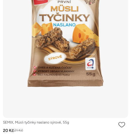
SEMIX, Müsli tyčinky naslano sýrové, 55g
20 Kč
21 Kč