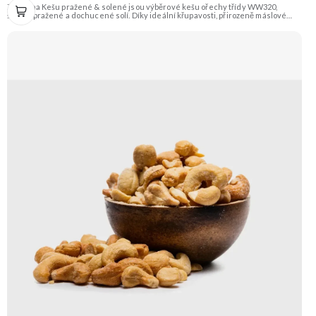
Zengana Kešu pražené & solené jsou výběrové kešu ořechy třídy WW320,
šetrně pražené a dochucené solí. Díky ideální křupavosti, přirozeně máslové
chuti a kvalitním rostlinným tukům jsou perfektní jako rychlá svačina, do salátů
nebo pro zdravé mlsání kdykoliv během dne. 🌰 100% kešu ⭐Výběrová kvalita
WW320 🧂 Jemně solené 😋 Ideální snack