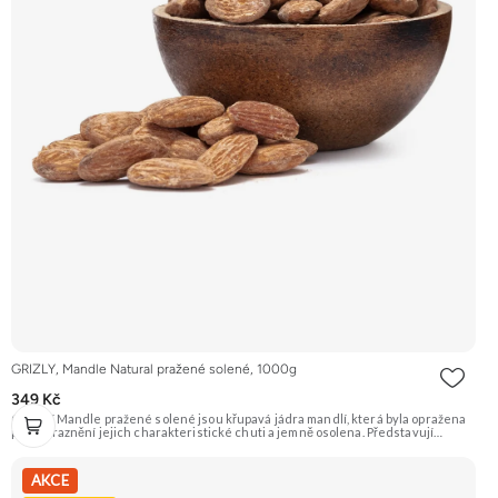
GRIZLY, Mandle Natural pražené solené, 1000g
349 Kč
GRIZLY Mandle pražené solené jsou křupavá jádra mandlí, která byla opražena
pro zvýraznění jejich charakteristické chuti a jemně osolena. Představují
skvělou slanou pochoutku, která je ideální k vínu nebo jen tak na mlsání.
Doporučujeme vyzkoušet Zengana, Mandle Prémiová kvalita Výhodná cena
Vyzkoušet
AKCE