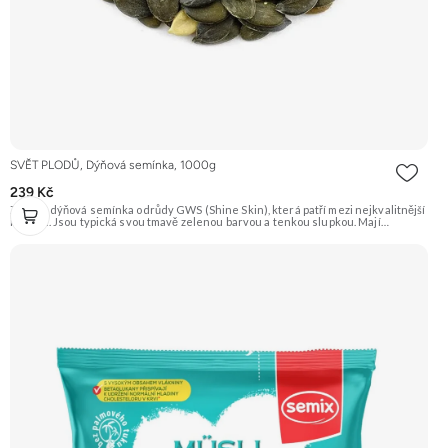
SVĚT PLODŮ, Dýňová semínka, 1000g
239 Kč
Zelená dýňová semínka odrůdy GWS (Shine Skin), která patří mezi nejkvalitnější
na trhu. Jsou typická svou tmavě zelenou barvou a tenkou slupkou. Mají
příjemnou oříškovou chuť a jsou skvělá na mlsání, do salátů, polévek nebo na
pečení. Doporučujeme vyzkoušet Zengana, Pistácie Prémiová kvalita Výhodná
cena Vyzkoušet