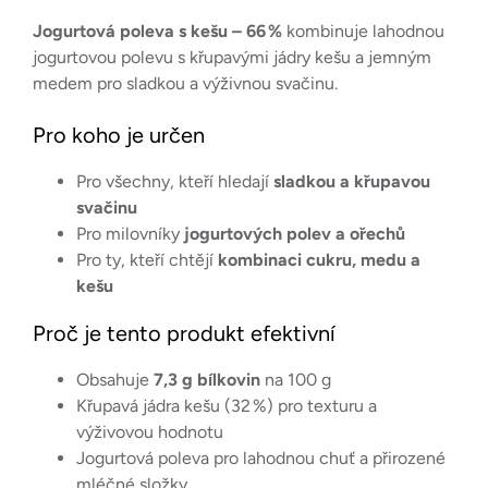
Jogurtová poleva s kešu – 66 %
kombinuje lahodnou
jogurtovou polevu s křupavými jádry kešu a jemným
medem pro sladkou a výživnou svačinu.
Pro koho je určen
Pro všechny, kteří hledají
sladkou a křupavou
svačinu
Pro milovníky
jogurtových polev a ořechů
Pro ty, kteří chtějí
kombinaci cukru, medu a
kešu
Proč je tento produkt efektivní
Obsahuje
7,3 g bílkovin
na 100 g
Křupavá jádra kešu (32 %) pro texturu a
výživovou hodnotu
Jogurtová poleva pro lahodnou chuť a přirozené
mléčné složky