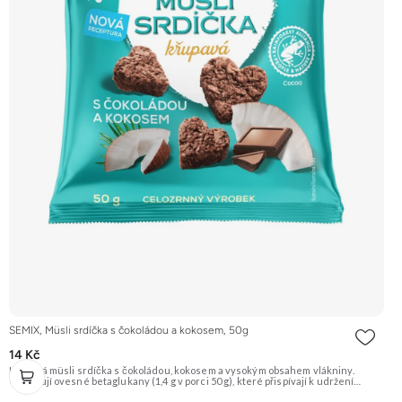
SEMIX, Müsli srdíčka s čokoládou a kokosem, 50g
14 Kč
Křupavá müsli srdíčka s čokoládou, kokosem a vysokým obsahem vlákniny.
Obsahují ovesné betaglukany (1,4 g v porci 50 g), které přispívají k udržení
normální hladiny cholesterolu v krvi. Doporučujeme vyzkoušet Zengana,