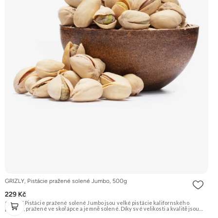
GRIZLY, Pistácie pražené solené Jumbo, 500g
229 Kč
GRIZLY Pistácie pražené solené Jumbo jsou velké pistácie kalifornského
původu, pražené ve skořápce a jemně solené. Díky své velikosti a kvalitě jsou
ideální jako luxusní snack k vínu či pivu, nebo jen tak na mlsání.