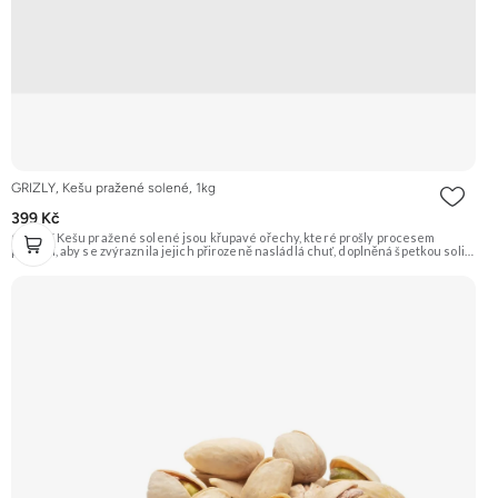
GRIZLY, Kešu pražené solené, 1kg
399 Kč
GRIZLY Kešu pražené solené jsou křupavé ořechy, které prošly procesem
pražení, aby se zvýraznila jejich přirozeně nasládlá chuť, doplněná špetkou soli.
Jsou ideálním snackem pro každou příležitost. Doporučujeme vyzkoušet
Zengana, Kešu WW320, Pražené solené Prémiová kvalita Výhodná cena
Vyzkoušet