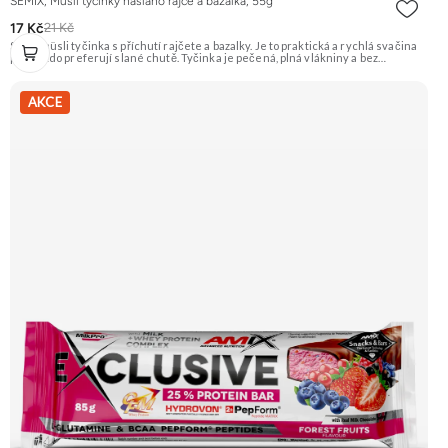
SEMIX, Müsli tyčinky naslano rajče a bazalka, 55g
17 Kč
21 Kč
Slaná müsli tyčinka s příchutí rajčete a bazalky. Je to praktická a rychlá svačina
pro ty, kdo preferují slané chutě. Tyčinka je pečená, plná vlákniny a bez
palmového tuku. Doporučujeme vyzkoušet Zengana, Maliny, Lyofilizované XXL
Prémiová kvalita Výhodná cena Vyzkoušet
AKCE