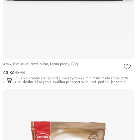
Amix, Exclusive Protein Bar, Lesní plody, 85g
43 Kč
48 Kč
Amix Exclusive Protein Bar je proteinová tyčinka s minimálním obsahem 25 %
bílkovin. Je ideální jako rychlá svačina pro sportovce, kteří potřebují doplnit
kvalitní bílkoviny a energii kdykoliv během dne. Tato varianta má příchuť lesních
plodů. Doporučujeme vyzkoušet Zengana, Pistácie Prémiová kvalita Výhodná
cena Vyzkoušet