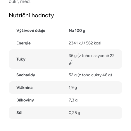
cukr, med.
Nutriční hodnoty
Výživové údaje
Na 100 g
Energie
2341 kJ / 562 kcal
36 g (z toho nasycené 22
Tuky
g)
Sacharidy
52 g (z toho cukry 46 g)
Vláknina
1,9 g
Bílkoviny
7,3 g
Sůl
0,25 g