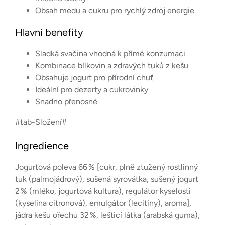
Obsah medu a cukru pro rychlý zdroj energie
Hlavní benefity
Sladká svačina vhodná k přímé konzumaci
Kombinace bílkovin a zdravých tuků z kešu
Obsahuje jogurt pro přírodní chuť
Ideální pro dezerty a cukrovinky
Snadno přenosné
#tab-Složení#
Ingredience
Jogurtová poleva 66 % [cukr, plně ztužený rostlinný
tuk (palmojádrový), sušená syrovátka, sušený jogurt
2 % (mléko, jogurtová kultura), regulátor kyselosti
(kyselina citronová), emulgátor (lecitiny), aroma],
jádra kešu ořechů 32 %, lešticí látka (arabská guma),