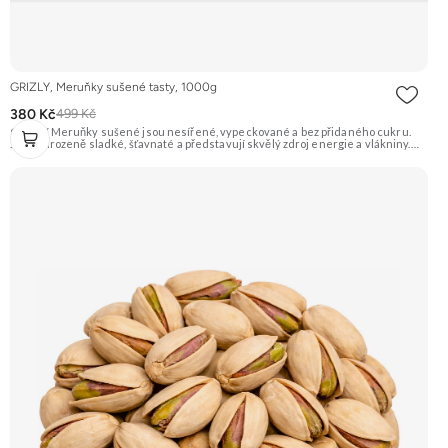
GRIZLY, Meruňky sušené tasty, 1000g
380 Kč
499 Kč
GRIZLY Meruňky sušené jsou nesířené, vypeckované a bez přidaného cukru.
Jsou přirozeně sladké, šťavnaté a představují skvělý zdroj energie a vlákniny.
Hodí se na zdravé mlsání, do pečení, vaření nebo do snídaňových kaší a müsli.
Doporučujeme vyzkoušet Zengana, Mango, Sušené plátky Prémiová kvalita
Výhodná cena Vyzkoušet