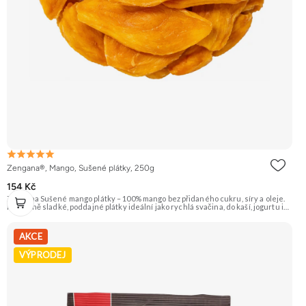
Zengana®, Mango, Sušené plátky, 250g
154 Kč
Zengana Sušené mango plátky – 100% mango bez přidaného cukru, síry a oleje.
Přirozeně sladké, poddajné plátky ideální jako rychlá svačina, do kaší, jogurtu i
na pečení. 🥭 100% mango ❌ Bez přidaného cukru 😋 Sladká exotická chuť 🍬
Alternativa sladkostí
AKCE
VÝPRODEJ