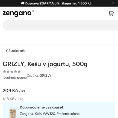
Přejít
🚚
Doprava ZDARMA při nákupu nad 1 500 Kč
na
obsah
Sladké kešu
GRIZLY, Kešu v jogurtu, 500g
Průměrné
Značka:
GRIZLY
Neohodnoceno
hodnocení
produktu
209 Kč
/ ks
je
Měrná
418 Kč / 1 kg
0,0
cena:
z
Doporučujeme vyzkoušet
5
Zengana, Kešu WW320, Pražené solené