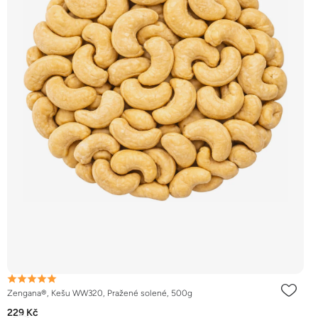
Zengana®, Kešu WW320, Pražené solené, 500g
229 Kč