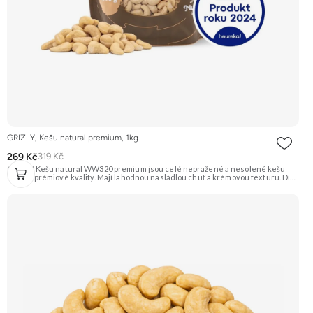
GRIZLY, Kešu natural premium, 1kg
269 Kč
319 Kč
GRIZLY Kešu natural WW320 premium jsou celé nepražené a nesolené kešu
ořechy prémiové kvality. Mají lahodnou nasládlou chuť a krémovou texturu. Díky
své všestrannosti se hodí na zdravé mlsání, do vaření, pečení nebo na výrobu
domácího ořechového másla a rostlinného mléka. Doporučujeme vyzkoušet
Zengana, Kešu WW320, Natural Prémiová kvalita Výhodná cena Vyzkoušet