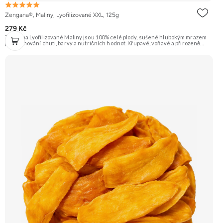
Zengana®, Maliny, Lyofilizované XXL, 125g
279 Kč
Zengana Lyofilizované Maliny jsou 100% celé plody, sušené hlubokým mrazem
pro zachování chuti, barvy a nutričních hodnot. Křupavé, voňavé a přirozeně
sladkokyselé – ideální do jogurtů, kaší, smoothie i na svačinu. 🍓 100% maliny ❌
Bez přidaného cukru ❄️ Lyofilizované 😋 Svěží sladkokyselá chuť