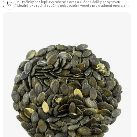
Slané müsli tyčinky bez lepku vyrobené z ovsa a klíčené čočky se sýrovou
příchutí. Ideální jako rychlá svačina nebo pozdní večeře pro doplnění energie.
Doporučujeme vyzkoušet Zengana, Maliny, Lyofilizované XXL Prémiová kvalita
Výhodná cena Vyzkoušet