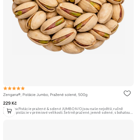
Zengana®, Pistácie Jumbo, Pražené solené, 500g
229 Kč
Zengana Pistácie pražené & solené JUMBO N/O jsou naše největší, ručně
tříděné pistácie v prémiové velikosti. Šetrně pražené, jemně solené, s bohatou
oříškovou chutí a měkkým jádrem. Ideální ke zdravému mlsání, do salátů, na
večerní posezení i jako prémiová pochoutka k vínu. 🟢 100% pistácie ⭐ Jumbo
velikost 🧂 Pražené a solené 😋 Prémiový snack