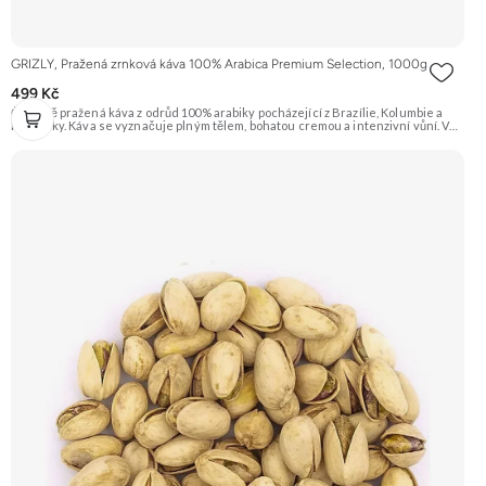
GRIZLY, Pražená zrnková káva 100% Arabica Premium Selection, 1000g
499 Kč
Čerstvě pražená káva z odrůd 100% arabiky pocházející z Brazílie, Kolumbie a
Kostariky. Káva se vyznačuje plným tělem, bohatou cremou a intenzivní vůní. V
chuti ucítíte tóny čokolády, oříšků a ovoce s jemnou aciditou. Vhodná pro
přípravu espressa i filtrované kávy. Doporučujeme vyzkoušet Zengana,
Pistácie Prémiová kvalita Výhodná cena Vyzkoušet