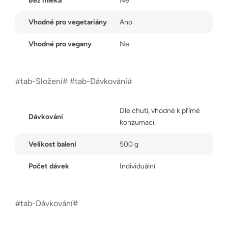
Bez mléka
Ne
Vhodné pro vegetariány
Ano
Vhodné pro vegany
Ne
#tab-Složení# #tab-Dávkování#
Dle chuti, vhodné k přímé
Dávkování
konzumaci.
Velikost balení
500 g
Počet dávek
Individuální
#tab-Dávkování#