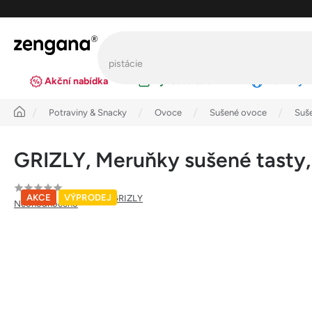
Přejít
na
obsah
Akční nabídka
Výhodná balení
Novinky
Úvod
Potraviny & Snacky
Ovoce
Sušené ovoce
Suš
GRIZLY, Meruňky sušené tasty
Průměrné
AKCE
VÝPRODEJ
Značka:
GRIZLY
Neohodnoceno
hodnocení
produktu
je
0,0
z
5
hvězdiček.