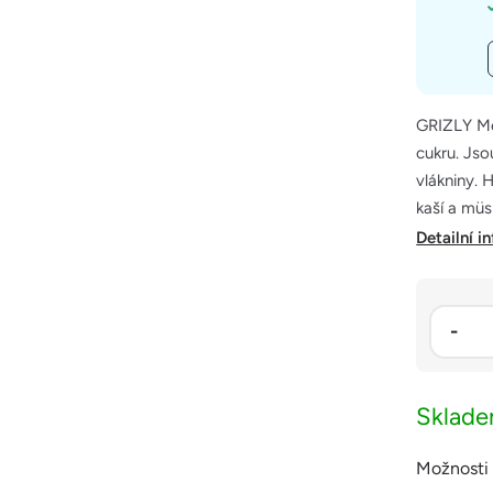
GRIZLY Me
cukru. Jso
vlákniny. 
kaší a müsl
Detailní i
Sklad
Možnosti