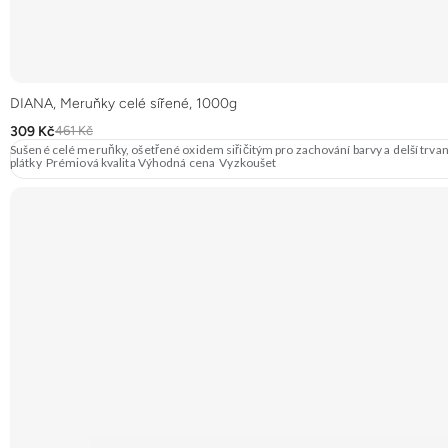
DIANA, Meruňky celé sířené, 1000g
309 Kč
461 Kč
Sušené celé meruňky, ošetřené oxidem siřičitým pro zachování barvy a delší trv
plátky Prémiová kvalita Výhodná cena Vyzkoušet