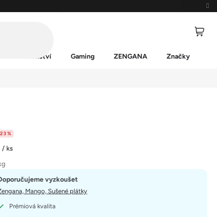
Příslušenství
Gaming
ZENGANA
Značky
–23 %
č
/ ks
kg
Doporučujeme vyzkoušet
Zengana, Mango, Sušené plátky
Prémiová kvalita