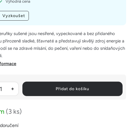
Výhodná cena
Vyzkoušet
ruňky sušené jsou nesířené, vypeckované a bez přidaného
u přirozeně sladké, šťavnaté a představují skvělý zdroj energie a
Hodí se na zdravé mlsání, do pečení, vaření nebo do snídaňových
i.
nformace
Přidat do košíku
em
(3 ks)
 doručení