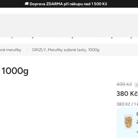
🚚
Doprava ZDARMA při nákupu nad 1 500 Kč
Sportovní výživa
Zdravá výživa
Potraviny & Snacky
ené meruňky
GRIZLY, Meruňky sušené tasty, 1000g
, 1000g
499 Kč
380 K
Měrná
380 Kč / 1 
cena: