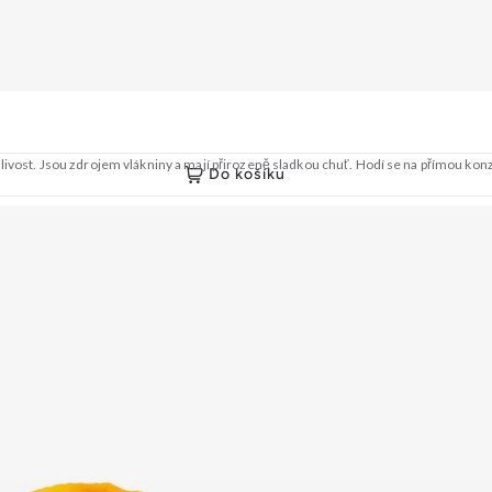
anlivost. Jsou zdrojem vlákniny a mají přirozeně sladkou chuť. Hodí se na přímou 
Do košíku