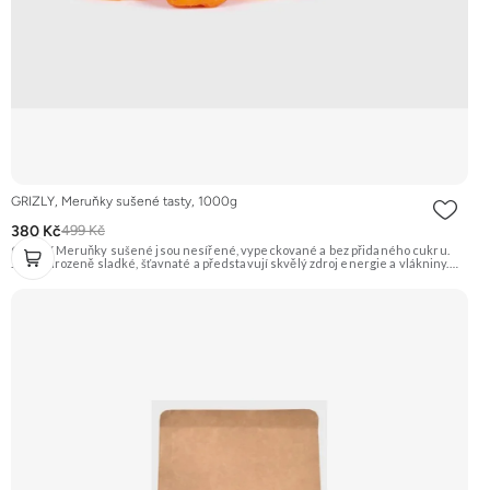
GRIZLY, Meruňky sušené tasty, 1000g
380 Kč
499 Kč
GRIZLY Meruňky sušené jsou nesířené, vypeckované a bez přidaného cukru.
Jsou přirozeně sladké, šťavnaté a představují skvělý zdroj energie a vlákniny.
Hodí se na zdravé mlsání, do pečení, vaření nebo do snídaňových kaší a müsli.
Doporučujeme vyzkoušet Zengana, Mango, Sušené plátky Prémiová kvalita
Výhodná cena Vyzkoušet