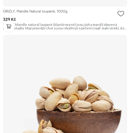
GRIZLY, Mandle Natural loupané, 1000g
329 Kč
GRIZLY Mandle natural loupané (blanšírované) jsou jádra mandlí zbavená
hnědé slupky. Mají jemnější chuť a jsou ideální pro pečení (např. makronek), do
dezertů, na výrobu mandlové mouky nebo marcipánu. Jsou skvělé i pro přímou
konzumaci. Doporučujeme vyzkoušet Zengana, Mandle Prémiová kvalita
Výhodná cena Vyzkoušet