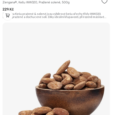
Zengana®, Kešu WW320, Pražené solené, 500g
229 Kč
Zengana Kešu pražené & solené jsou výběrové kešu ořechy třídy WW320,
šetrně pražené a dochucené solí. Díky ideální křupavosti, přirozeně máslové
chuti a kvalitním rostlinným tukům jsou perfektní jako rychlá svačina, do salátů
nebo pro zdravé mlsání kdykoliv během dne. 🌰 100% kešu ⭐Výběrová kvalita
WW320 🧂 Jemně solené 😋 Ideální snack