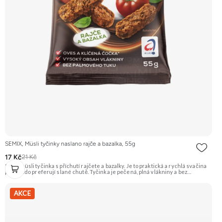
SEMIX, Müsli tyčinky naslano rajče a bazalka, 55g
17 Kč
21 Kč
Slaná müsli tyčinka s příchutí rajčete a bazalky. Je to praktická a rychlá svačina
pro ty, kdo preferují slané chutě. Tyčinka je pečená, plná vlákniny a bez
palmového tuku. Doporučujeme vyzkoušet Zengana, Maliny, Lyofilizované XXL
Prémiová kvalita Výhodná cena Vyzkoušet
AKCE