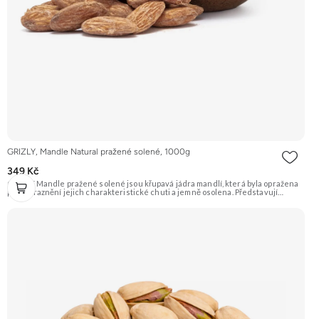
GRIZLY, Mandle Natural pražené solené, 1000g
349 Kč
GRIZLY Mandle pražené solené jsou křupavá jádra mandlí, která byla opražena
pro zvýraznění jejich charakteristické chuti a jemně osolena. Představují
skvělou slanou pochoutku, která je ideální k vínu nebo jen tak na mlsání.
Doporučujeme vyzkoušet Zengana, Mandle Prémiová kvalita Výhodná cena
Vyzkoušet