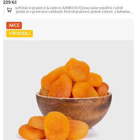
229 Kč
Zengana Pistácie pražené & solené JUMBO N/O jsou naše největší, ručně
tříděné pistácie v prémiové velikosti. Šetrně pražené, jemně solené, s bohatou
oříškovou chutí a měkkým jádrem. Ideální ke zdravému mlsání, do salátů, na
večerní posezení i jako prémiová pochoutka k vínu. 🟢 100% pistácie ⭐ Jumbo
velikost 🧂 Pražené a solené 😋 Prémiový snack
AKCE
VÝPRODEJ