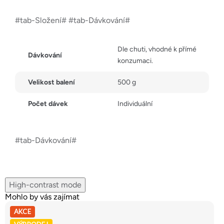
#tab-Složení# #tab-Dávkování#
Dle chuti, vhodné k přímé
Dávkování
konzumaci.
Velikost balení
500 g
Počet dávek
Individuální
#tab-Dávkování#
High-contrast mode
Mohlo by vás zajímat
AKCE