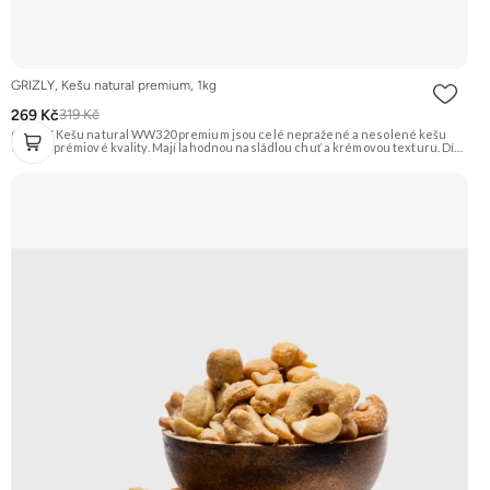
GRIZLY, Kešu natural premium, 1kg
269 Kč
319 Kč
GRIZLY Kešu natural WW320 premium jsou celé nepražené a nesolené kešu
ořechy prémiové kvality. Mají lahodnou nasládlou chuť a krémovou texturu. Díky
své všestrannosti se hodí na zdravé mlsání, do vaření, pečení nebo na výrobu
domácího ořechového másla a rostlinného mléka. Doporučujeme vyzkoušet
Zengana, Kešu WW320, Natural Prémiová kvalita Výhodná cena Vyzkoušet