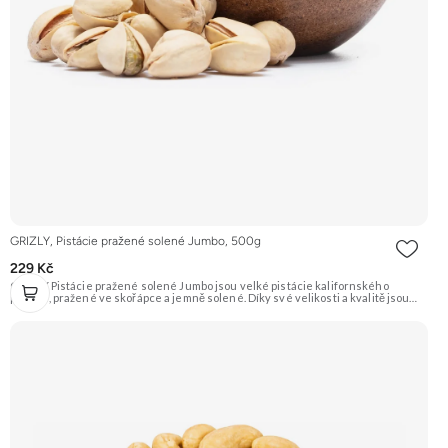
GRIZLY, Pistácie pražené solené Jumbo, 500g
229 Kč
GRIZLY Pistácie pražené solené Jumbo jsou velké pistácie kalifornského
původu, pražené ve skořápce a jemně solené. Díky své velikosti a kvalitě jsou
ideální jako luxusní snack k vínu či pivu, nebo jen tak na mlsání.
Doporučujeme vyzkoušet Zengana, Pistácie Prémiová kvalita Výhodná cena
Vyzkoušet