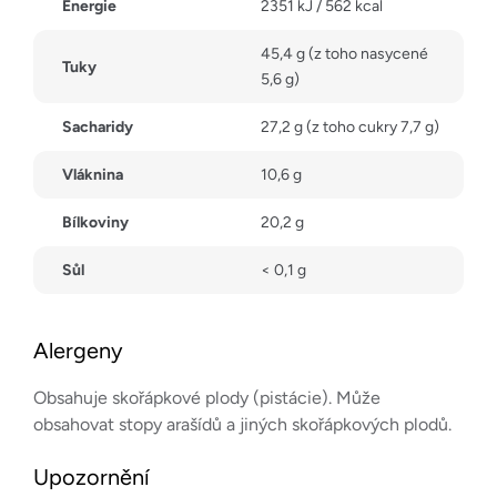
Energie
2351 kJ / 562 kcal
45,4 g (z toho nasycené
Tuky
5,6 g)
Sacharidy
27,2 g (z toho cukry 7,7 g)
Vláknina
10,6 g
Bílkoviny
20,2 g
Sůl
< 0,1 g
Alergeny
Obsahuje skořápkové plody (pistácie). Může
obsahovat stopy arašídů a jiných skořápkových plodů.
Upozornění