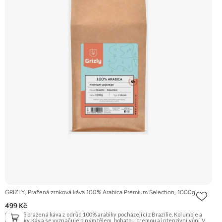
GRIZLY, Pražená zrnková káva 100% Arabica Premium Selection, 1000g
499 Kč
Čerstvě pražená káva z odrůd 100% arabiky pocházející z Brazílie, Kolumbie a
Kostariky. Káva se vyznačuje plným tělem, bohatou cremou a intenzivní vůní. V