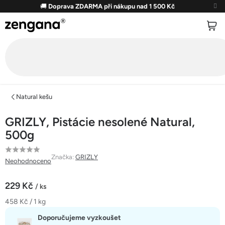
Přejít
🚚
Doprava ZDARMA při nákupu nad 1 500 Kč
na
obsah
Natural kešu
GRIZLY, Pistácie nesolené Natural,
500g
Průměrné
Značka:
GRIZLY
Neohodnoceno
hodnocení
produktu
229 Kč
/ ks
je
Měrná
458 Kč / 1 kg
0,0
cena:
z
Doporučujeme vyzkoušet