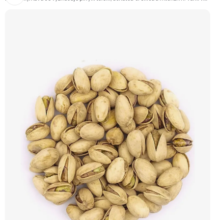
chuti ucítíte tóny čokolády, oříšků a ovoce s jemnou aciditou. Vhodná pro
přípravu espressa i filtrované kávy. Doporučujeme vyzkoušet Zengana,
Pistácie Prémiová kvalita Výhodná cena Vyzkoušet