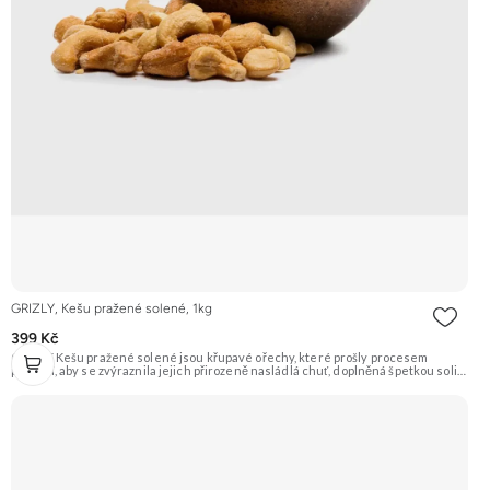
GRIZLY, Kešu pražené solené, 1kg
399 Kč
GRIZLY Kešu pražené solené jsou křupavé ořechy, které prošly procesem
pražení, aby se zvýraznila jejich přirozeně nasládlá chuť, doplněná špetkou soli.
Jsou ideálním snackem pro každou příležitost. Doporučujeme vyzkoušet
Zengana, Kešu WW320, Pražené solené Prémiová kvalita Výhodná cena
Vyzkoušet