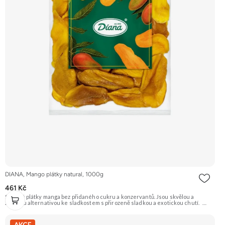
DIANA, Mango plátky natural, 1000g
461 Kč
Sušené plátky manga bez přidaného cukru a konzervantů. Jsou skvělou a
zdravou alternativou ke sladkostem s přirozeně sladkou a exotickou chutí.
Doporučujeme vyzkoušet Zengana, Mango, Sušené plátky Prémiová kvalita
Výhodná cena Vyzkoušet
AKCE