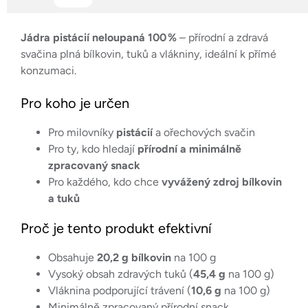
Jádra pistácií neloupaná 100 %
– přírodní a zdravá
svačina plná bílkovin, tuků a vlákniny, ideální k přímé
konzumaci.
Pro koho je určen
Pro milovníky
pistácií
a ořechových svačin
Pro ty, kdo hledají
přírodní a minimálně
zpracovaný snack
Pro každého, kdo chce
vyvážený zdroj bílkovin
a tuků
Proč je tento produkt efektivní
Obsahuje
20,2 g bílkovin
na 100 g
Vysoký obsah zdravých tuků (
45,4 g
na 100 g)
Vláknina podporující trávení (
10,6 g
na 100 g)
Minimálně zpracovaný přírodní snack