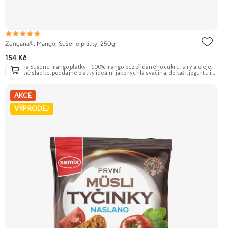
Zengana®, Mango, Sušené plátky, 250g
154 Kč
Zengana Sušené mango plátky – 100% mango bez přidaného cukru, síry a oleje.
Přirozeně sladké, poddajné plátky ideální jako rychlá svačina, do kaší, jogurtu i
na pečení. 🥭 100% mango ❌ Bez přidaného cukru 😋 Sladká exotická chuť 🍬
Alternativa sladkostí
AKCE
VÝPRODEJ