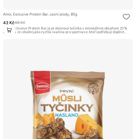
Amix, Exclusive Protein Bar, Lesní plody, 85g
43 Kč
48 Kč
Amix Exclusive Protein Bar je proteinová tyčinka s minimálním obsahem 25 %
bílkovin. Je ideální jako rychlá svačina pro sportovce, kteří potřebují doplnit
kvalitní bílkoviny a energii kdykoliv během dne. Tato varianta má příchuť lesních
plodů. Doporučujeme vyzkoušet Zengana, Pistácie Prémiová kvalita Výhodná
cena Vyzkoušet