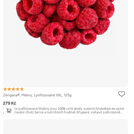
Zengana®, Maliny, Lyofilizované XXL, 125g
279 Kč
Zengana Lyofilizované Maliny jsou 100% celé plody, sušené hlubokým mrazem
pro zachování chuti, barvy a nutričních hodnot. Křupavé, voňavé a přirozeně
sladkokyselé – ideální do jogurtů, kaší, smoothie i na svačinu. 🍓 100% maliny ❌
Bez přidaného cukru ❄️ Lyofilizované 😋 Svěží sladkokyselá chuť