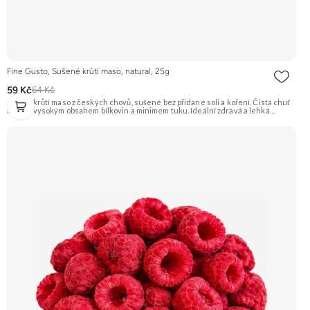
Fine Gusto, Sušené krůtí maso, natural, 25g
59 Kč
64 Kč
Jemné krůtí maso z českých chovů, sušené bez přidané soli a koření. Čistá chuť
masa s vysokým obsahem bílkovin a minimem tuku. Ideální zdravá a lehká
svačina. Na 100 g výrobku je použito 320 g syrového masa. Doporučujeme
vyzkoušet Zengana, Pistácie Prémiová kvalita Výhodná cena Vyzkoušet