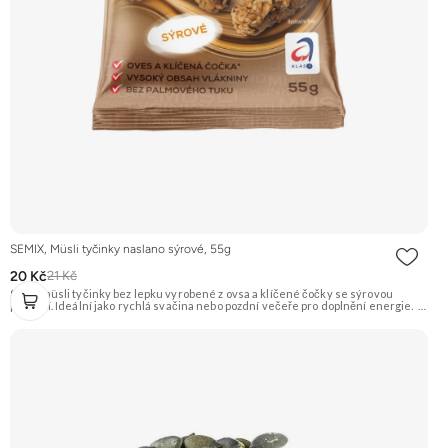
SEMIX, Müsli tyčinky naslano sýrové, 55g
20 Kč
21 Kč
Slané müsli tyčinky bez lepku vyrobené z ovsa a klíčené čočky se sýrovou
příchutí. Ideální jako rychlá svačina nebo pozdní večeře pro doplnění energie.
Doporučujeme vyzkoušet Zengana, Maliny, Lyofilizované XXL Prémiová kvalita
Výhodná cena Vyzkoušet