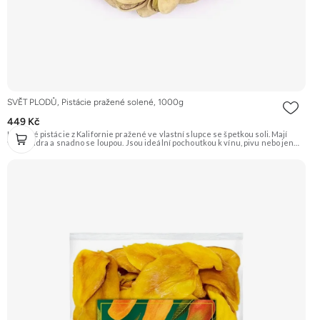
SVĚT PLODŮ, Pistácie pražené solené, 1000g
449 Kč
Křupavé pistácie z Kalifornie pražené ve vlastní slupce se špetkou soli. Mají
velká jádra a snadno se loupou. Jsou ideální pochoutkou k vínu, pivu nebo jen
tak na mlsání. Doporučujeme vyzkoušet Zengana, Pistácie Prémiová kvalita
Výhodná cena Vyzkoušet