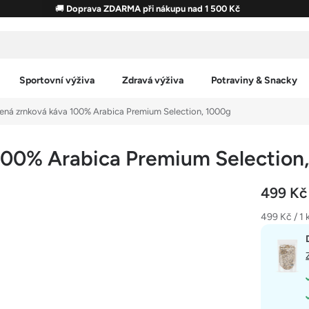
🚚
Doprava ZDARMA při nákupu nad 1 500 Kč
Sportovní výživa
Zdravá výživa
Potraviny & Snacky
ená zrnková káva 100% Arabica Premium Selection, 1000g
100% Arabica Premium Selection
499 K
Měrná
499 Kč / 1 
cena: