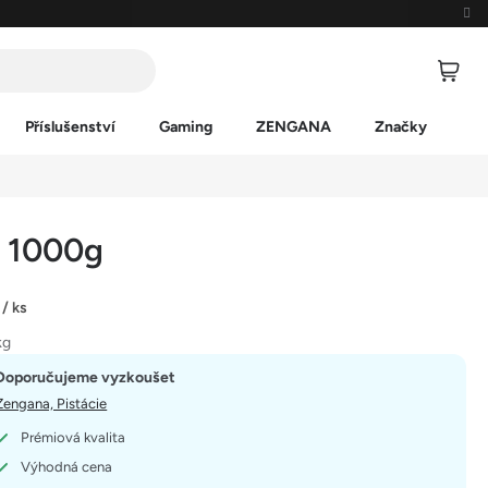
Příslušenství
Gaming
ZENGANA
Značky
, 1000g
č
/ ks
kg
Doporučujeme vyzkoušet
Zengana, Pistácie
Prémiová kvalita
Výhodná cena