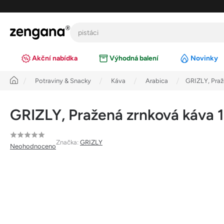
Přejít
na
obsah
Akční nabídka
Výhodná balení
Novinky
Úvod
Potraviny & Snacky
Káva
Arabica
GRIZLY, Praž
GRIZLY, Pražená zrnková káva 
Průměrné
Značka:
GRIZLY
Neohodnoceno
hodnocení
produktu
je
0,0
z
5
hvězdiček.