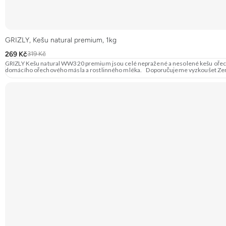
GRIZLY, Kešu natural premium, 1kg
269 Kč
319 Kč
GRIZLY Kešu natural WW320 premium jsou celé nepražené a nesolené kešu ořechy p
domácího ořechového másla a rostlinného mléka. Doporučujeme vyzkoušet Ze