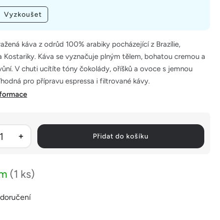
Vyzkoušet
ažená káva z odrůd 100% arabiky pocházející z Brazílie,
a Kostariky. Káva se vyznačuje plným tělem, bohatou cremou a
 vůní. V chuti ucítíte tóny čokolády, oříšků a ovoce s jemnou
Vhodná pro přípravu espressa i filtrované kávy.
nformace
Přidat do košíku
em
(1 ks)
 doručení