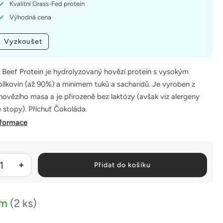
Kvalitní Grass-Fed protein
Výhodná cena
Vyzkoušet
eef Protein je hydrolyzovaný hovězí protein s vysokým
ílkovin (až 90%) a minimem tuků a sacharidů. Je vyroben z
 hovězího masa a je přirozeně bez laktózy (avšak viz alergeny
 stopy). Příchuť Čokoláda.
nformace
Přidat do košíku
em
(2 ks)