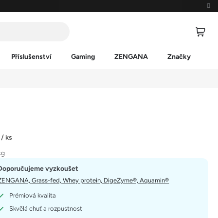
Příslušenství
Gaming
ZENGANA
Značky
č
/ ks
kg
Doporučujeme vyzkoušet
ZENGANA, Grass-fed, Whey protein, DigeZyme®, Aquamin®
Prémiová kvalita
Skvělá chuť a rozpustnost