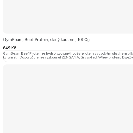
GymBeam, Beef Protein, slaný karamel, 1000g
649 Kč
GymBeam Beef Protein je hydrolyzovaný hovězí protein s vysokým obsahem bílkovin
karamel. Doporučujeme vyzkoušet ZENGANA, Grass-fe