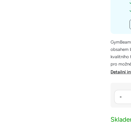
GymBeam B
obsahem b
kvalitního
pro možné
Detailní i
Sklad