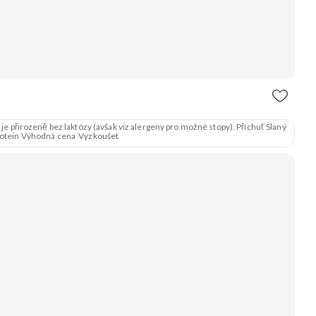
 přirozeně bez laktózy (avšak viz alergeny pro možné stopy). Příchuť Slaný
-Fed protein Výhodná cena Vyzkoušet