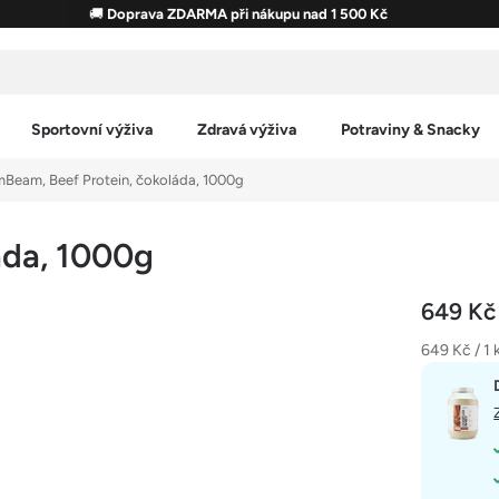
🚚
Doprava ZDARMA při nákupu nad 1 500 Kč
Sportovní výživa
Zdravá výživa
Potraviny & Snacky
Beam, Beef Protein, čokoláda, 1000g
áda, 1000g
649 K
Měrná
649 Kč / 1 
cena: