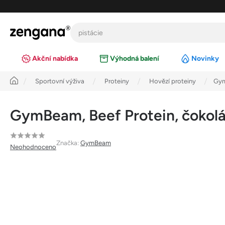
Přejít
na
obsah
Akční nabídka
Výhodná balení
Novinky
Úvod
Sportovní výživa
Proteiny
Hovězí proteiny
Gym
GymBeam, Beef Protein, čokol
Průměrné
Značka:
GymBeam
Neohodnoceno
hodnocení
produktu
je
0,0
z
5
hvězdiček.