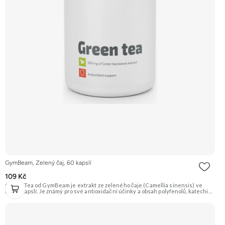
GymBeam, Zelený čaj, 60 kapslí
109 Kč
Green Tea od GymBeam je extrakt ze zeleného čaje (Camellia sinensis) ve
formě kapslí. Je známý pro své antioxidační účinky a obsah polyfenolů, katechinů
a EGCG. Je populární jako doplněk při redukčních dietách a pro celkovou
podporu vitality. Každá kapsle obsahuje také vitamín C. Doporučujeme
vyzkoušet Zengana, Pre-workout Prémiová kvalita Obohaceno o adaptogeny
Účinné složení Výhodná cena Vyzkoušet