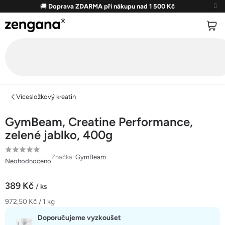
Přejít
🚚
Doprava ZDARMA při nákupu nad 1 500 Kč
na
obsah
Vícesložkový kreatin
GymBeam, Creatine Performance,
zelené jablko, 400g
Průměrné
Značka:
GymBeam
Neohodnoceno
hodnocení
produktu
389 Kč
/ ks
je
Měrná
972,50 Kč / 1 kg
0,0
cena:
z
Doporučujeme vyzkoušet