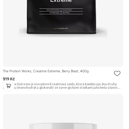
The Protein Works, Creatine Extreme, Berry Blast, 400g
919 Kč
Creatine Extreme je inovativní kreatinová směs, která kombinuje dva druhy
kreatinu (monohydrát a glukonát) se synergickými složkami jako beta-alanin,
AAKG a taurin. Obsahuje také rychle vstřebatelné sacharidy (dextrózu a
maltodextrin) pro doplnění energie a lepší vstřebávání kreatinu. Příchuť Berry
Blast (lesní ovoce). Doporučujeme vyzkoušet Zengana, Kreatin monohydrát
Prémiová kvalita Dobrá rozpustnost Výhodná cena Vyzkoušet