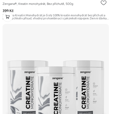
Zengana®, Kreatin monohydrát, Bez příchutě, 500g
399 Kč
Zengana Kreatin Monohydrát je čistý 100% kreatin monohydrát bez příchuti a
bez jakýchkoliv přísad, vhodný pro kombinaci s jakýmkoli nápojem. Denní dávka 5
g pokrývá doporučený příjem pro efekt na výkon při opakovaných krátkodobých,
vysoce intenzivních aktivitách. Ideální pro sílu, explozivitu a nárůst svalové
hmoty při dlouhodobém užívání. 💊 100% kreatin monohydrát ⚡ Více síly 🔁 Více
opakování 🔋 Energie pro svaly 🧪 Ověřená forma 🌱 Čisté složení