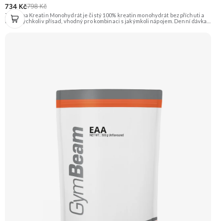
734 Kč
798 Kč
Zengana Kreatin Monohydrát je čistý 100% kreatin monohydrát bez příchuti a
bez jakýchkoliv přísad, vhodný pro kombinaci s jakýmkoli nápojem. Denní dávka 5
g pokrývá doporučený příjem pro efekt na výkon při opakovaných krátkodobých,
vysoce intenzivních aktivitách. Ideální pro sílu, explozivitu a nárůst svalové
hmoty při dlouhodobém užívání. 💊 100% kreatin monohydrát ⚡ Více síly 🔁 Více
opakování 🔋 Energie pro svaly 🧪 Ověřená forma 🌱 Čisté složení