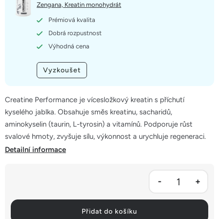
5
Zengana, Kreatin monohydrát
hvězdiček.
Prémiová kvalita
Dobrá rozpustnost
Výhodná cena
Vyzkoušet
Creatine Performance je vícesložkový kreatin s příchutí
kyselého jablka. Obsahuje směs kreatinu, sacharidů,
aminokyselin (taurin, L-tyrosin) a vitamínů. Podporuje růst
svalové hmoty, zvyšuje sílu, výkonnost a urychluje regeneraci.
Detailní informace
Přidat do košíku