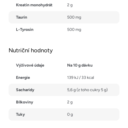
Kreatin monohydrát
2 g
Taurin
500 mg
L-Tyrosin
500 mg
Nutriční hodnoty
Výživové údaje
Na 10 g dávku
Energie
139 kJ / 33 kcal
Sacharidy
5,6 g (z toho cukry 5 g)
Bílkoviny
2 g
Tuky
0 g