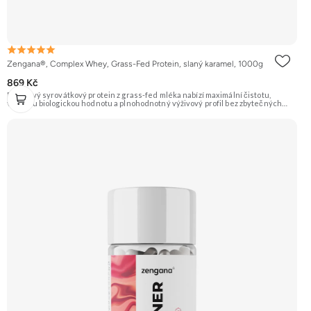
Zengana®, Complex Whey, Grass-Fed Protein, slaný karamel, 1000g
869 Kč
Prémiový syrovátkový protein z grass-fed mléka nabízí maximální čistotu,
vysokou biologickou hodnotu a plnohodnotný výživový profil bez zbytečných
přísad. Každá dávka spojuje tři formy syrovátky – koncentrát, izolát a hydrolyzát
– obohacené o DigeZyme® a Aquamin®. Obsahuje kompletní spektrum
aminokyselin včetně 6,9 g BCAA na porci. DigeZyme® zlepšuje vstřebávání
bílkovin, zatímco Aquamin®, přírodní komplex z mořských řas, doplňuje vápník,
hořčík a stopové prvky pro optimální regeneraci a funkci svalů. Výsledkem je
protein s vynikající využitelností, čistým složením a dokonale vyváženou chutí.
🐄 Grass-fed protein 🧬 3 formy syrovátky 💪 Růst svalů ⚡ Rychlá regenerace 🧪
Enzymy & minerály 😋 Skvělá chuť