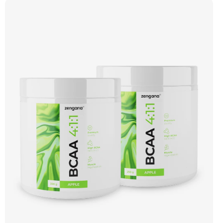
forma s příjemnou chutí. Vegan friendly. 🧬 Poměr 4:1:1 💪 Ochrana svalů ⚡
Energie při tréninku 🔥 Více leucinu 💧 Instantní rozpustnost 🌱 Vegan