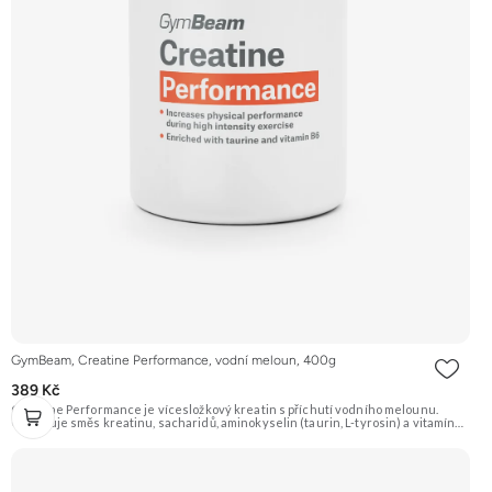
GymBeam, Creatine Performance, vodní meloun, 400g
389 Kč
Creatine Performance je vícesložkový kreatin s příchutí vodního melounu.
Obsahuje směs kreatinu, sacharidů, aminokyselin (taurin, L-tyrosin) a vitamínů.
Podporuje růst svalové hmoty, zvyšuje sílu, výkonnost a urychluje regeneraci.
Doporučujeme vyzkoušet Zengana, Kreatin monohydrát Prémiová kvalita Dobrá
rozpustnost Výhodná cena Vyzkoušet