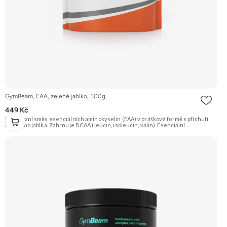
GymBeam, EAA, zelené jablko, 500g
449 Kč
Komplexní směs esenciálních aminokyselin (EAA) v práškové formě s příchutí
zeleného jablka. Zahrnuje BCAA (leucin, isoleucin, valin). Esenciální
aminokyseliny si tělo nedokáže vytvořit samo, jsou proto nezbytné pro tvorbu
bílkovin a růst svalové hmoty. Vhodné pro sportovce. Doporučujeme vyzkoušet
Zengana, BCAA 4:1:1 Prémiová kvalita Vysoký poměr BCAA Výhodná cena
Vyzkoušet