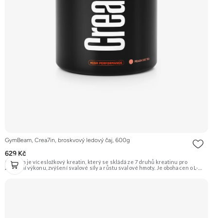
GymBeam, Crea7in, broskvový ledový čaj, 600g
629 Kč
Crea7in je vícesložkový kreatin, který se skládá ze 7 druhů kreatinu pro
zlepšení výkonu, zvýšení svalové síly a růstu svalové hmoty. Je obohacen o L-
citrulin pro lepší prokrvení a dextrózu, maltodextrin a palatinózu pro doplnění
energie. Doporučujeme vyzkoušet Zengana, Kreatin monohydrát Prémiová
kvalita Dobrá rozpustnost Výhodná cena Vyzkoušet