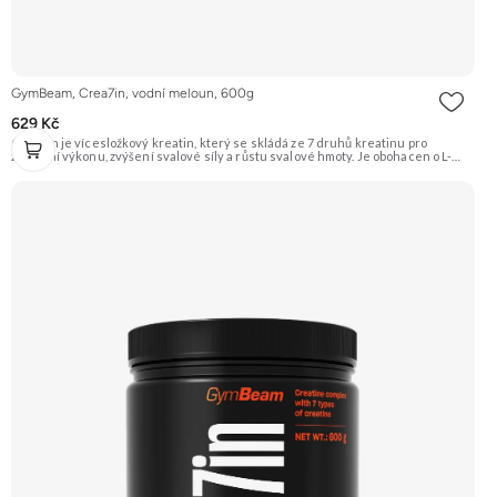
GymBeam, Crea7in, vodní meloun, 600g
629 Kč
Crea7in je vícesložkový kreatin, který se skládá ze 7 druhů kreatinu pro
zlepšení výkonu, zvýšení svalové síly a růstu svalové hmoty. Je obohacen o L-
citrulin pro lepší prokrvení a dextrózu, maltodextrin a palatinózu pro doplnění
energie. Doporučujeme vyzkoušet Zengana, Kreatin monohydrát Prémiová
kvalita Dobrá rozpustnost Výhodná cena Vyzkoušet