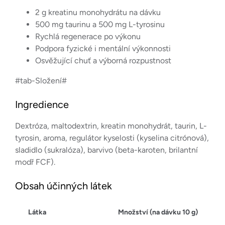
2 g kreatinu monohydrátu na dávku
500 mg taurinu a 500 mg L-tyrosinu
Rychlá regenerace po výkonu
Podpora fyzické i mentální výkonnosti
Osvěžující chuť a výborná rozpustnost
#tab-Složení#
Ingredience
Dextróza, maltodextrin, kreatin monohydrát, taurin, L-
tyrosin, aroma, regulátor kyselosti (kyselina citrónová),
sladidlo (sukralóza), barvivo (beta-karoten, brilantní
modř FCF).
Obsah účinných látek
Látka
Množství (na dávku 10 g)