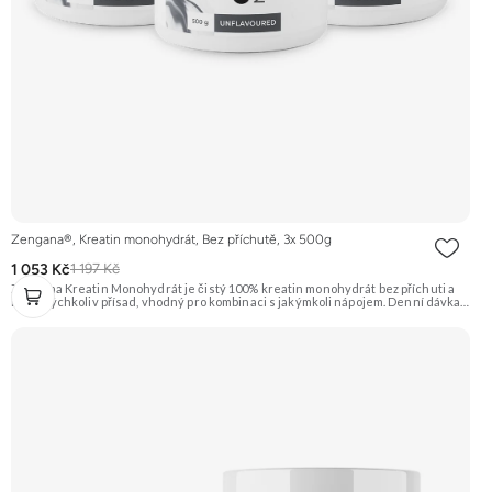
Zengana®, Kreatin monohydrát, Bez příchutě, 3x 500g
1 053 Kč
1 197 Kč
Zengana Kreatin Monohydrát je čistý 100% kreatin monohydrát bez příchuti a
bez jakýchkoliv přísad, vhodný pro kombinaci s jakýmkoli nápojem. Denní dávka 5
g pokrývá doporučený příjem pro efekt na výkon při opakovaných krátkodobých,
vysoce intenzivních aktivitách. Ideální pro sílu, explozivitu a nárůst svalové
hmoty při dlouhodobém užívání. 💊 100% kreatin monohydrát ⚡ Více síly 🔁 Více
opakování 🔋 Energie pro svaly 🧪 Ověřená forma 🌱 Čisté složení