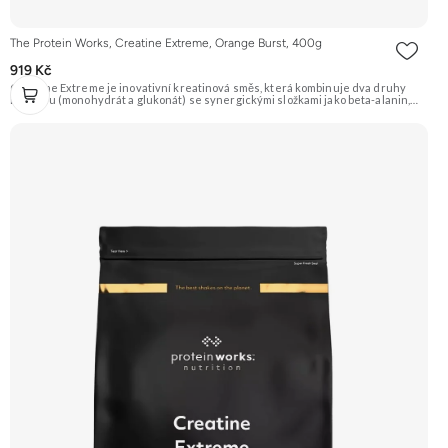
The Protein Works, Creatine Extreme, Orange Burst, 400g
919 Kč
Creatine Extreme je inovativní kreatinová směs, která kombinuje dva druhy
kreatinu (monohydrát a glukonát) se synergickými složkami jako beta-alanin,
AAKG a taurin. Obsahuje také rychle vstřebatelné sacharidy (dextrózu a
maltodextrin) pro doplnění energie a lepší vstřebávání kreatinu. Příchuť Orange
Burst (Pomeranč). Doporučujeme vyzkoušet Zengana, Kreatin monohydrát
Prémiová kvalita Dobrá rozpustnost Výhodná cena Vyzkoušet