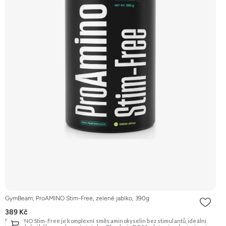
GymBeam, ProAMINO Stim-Free, zelené jablko, 390g
389 Kč
ProAMINO Stim-Free je komplexní směs aminokyselin bez stimulantů, ideální