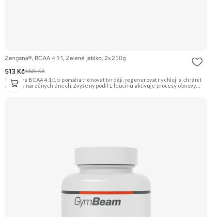
Zengana®, BCAA 4:1:1, Zelené jablko, 2x 250g
513 Kč
558 Kč
Zengana BCAA 4:1:1 ti pomáhá trénovat tvrději, regenerovat rychleji a chránit
svaly i v náročných dnech. Zvýšený podíl L-leucinu aktivuje procesy obnovy
svalů, zatímco L-valin a L-isoleucin zajišťují energii a ochranu svalových vláken.
Perfektně rozpustné, bez cukru a ideální před, během i po tréninku. Instantní
forma s příjemnou chutí. Vegan friendly. 🧬 Poměr 4:1:1 💪 Ochrana svalů ⚡
Energie při tréninku 🔥 Více leucinu 💧 Instantní rozpustnost 🌱 Vegan