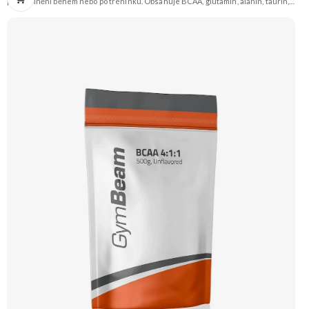
pro doplnění během nebo po tréninku. Obsahuje BCAA, glutamin, alanin, taurin,
citrulin, beta-alanin, arginin a je obohacen o vitamíny a minerály. Příchuť Zelené
jablko. Doporučujeme vyzkoušet Zengana, BCAA 4:1:1 Prémiová kvalita Vysoký
poměr BCAA Výhodná cena Vyzkoušet