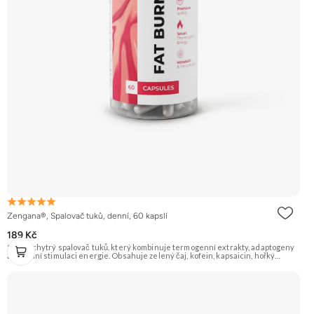
Zengana®, Spalovač tuků, denní, 60 kapslí
189 Kč
Silný a chytrý spalovač tuků, který kombinuje termogenní extrakty, adaptogeny
a přírodní stimulaci energie. Obsahuje zelený čaj, kofein, kapsaicin, hořký
pomeranč, guaranu a Coleus forskohlii pro maximální podporu
metabolismu. Rhodiola rosea pomáhá zvyšovat odolnost proti únavě, zatímco L-
tyrosin a ženšen podporují fokus, motivaci a stabilní energii bez výkyvů.
BioPerine® zajišťuje lepší vstřebatelnost všech aktivních látek. 🔥 Termogenní
efekt ⚡ Energie na trénink 🧠 Ostrý fokus 🔋 Rychlý nástup 💊 BioPerine® 🌱
Vegan kapsle