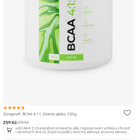
Zengana®, BCAA 4:1:1, Zelené jablko, 250g
259 Kč
279 Kč
Zengana BCAA 4:1:1 ti pomáhá trénovat tvrději, regenerovat rychleji a chránit
svaly i v náročných dnech. Zvýšený podíl L-leucinu aktivuje procesy obnovy
svalů, zatímco L-valin a L-isoleucin zajišťují energii a ochranu svalových vláken.
Perfektně rozpustné, bez cukru a ideální před, během i po tréninku. Instantní