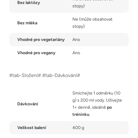
Bez laktózy
stopy)
Ne (může obsahovat
Bez mléka
stopy)
Vhodné pro vegetariány
Ano
Vhodné pro vegany
Ano
#tab-Složení# #tab-Dávkování#
Smíchejte 1 odměrku (10
g) s 200 ml vody. Užívejte
Dávkování
1× denně, ideálně
po
tréninku
.
Velikost balení
400 g