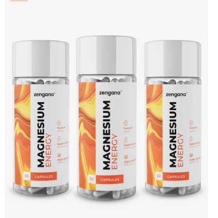
Vyšší výkon 🔥 Intenzivní pumpa 🧠 Fokus a soustředění 🧬 Komplexní složení ☕
250 mg kofeinu