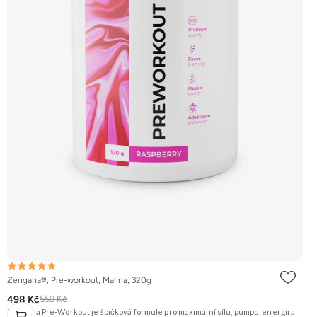
Zengana®, Pre-workout, Malina, 320g
498 Kč
559 Kč
Zengana Pre-Workout je špičková formule pro maximální sílu, pumpu, energii a