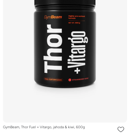
GymBeam, Thor Fuel + Vitargo, jahoda & kiwi, 600g