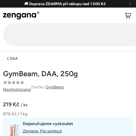
Přejít
🚚
Doprava ZDARMA při nákupu nad 1 500 Kč
na
obsah
DAA
GymBeam, DAA, 250g
Průměrné
Značka:
GymBeam
Neohodnoceno
hodnocení
produktu
219 Kč
/ ks
je
Měrná
876 Kč / 1 kg
0,0
cena:
z
Doporučujeme vyzkoušet
5
Zengana, Pre-workout