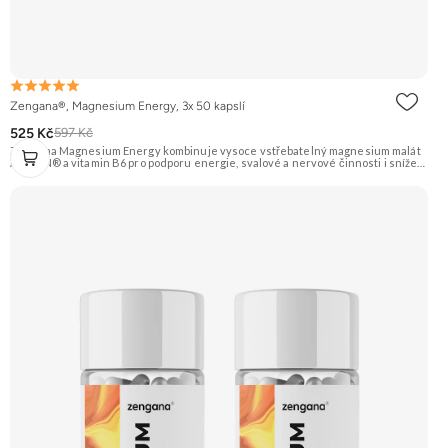
Zengana®, Magnesium Energy, 3x 50 kapslí
525 Kč
597 Kč
Zengana Magnesium Energy kombinuje vysoce vstřebatelný magnesium malát
ALBION® a vitamin B6 pro podporu energie, svalové a nervové činnosti i snížení
únavy během dne. Hořčík v malátové formě je ideální pro ranní a denní použití,
protože podporuje tvorbu energie (ATP). Vegan kapsle, bez zbytečných přísad.
💊 ALBION® malát ⚡ Denní energie 🔋 Tvorba ATP 🧠 Lepší fokus 🌞 Bez útlumu
🌱 Vegan kapsle