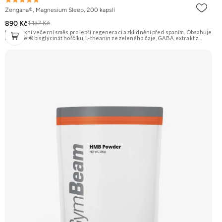
Zengana®, Magnesium Sleep, 200 kapslí
890 Kč
1 137 Kč
Komplexní večerní směs pro lepší regeneraci a zklidnění před spaním. Obsahuje
MagChel® bisglycinát hořčíku, L-theanin ze zeleného čaje, GABA, extrakt z
višně Montmorency a vitamín B6, které pomáhají zklidnit mysl, uvolnit napětí a
připravit tělo na kvalitní spánek bez nepříjemného probouzení. Vegan kapsle, bez
zbytečných přísad. 🌙 Lepší spánek 💤 Snadné usínání 🧠 Klidná mysl 💊
MagChel® Mg 20+ 🌿 GABA & L-theanin 🌱 Vegan kapsle