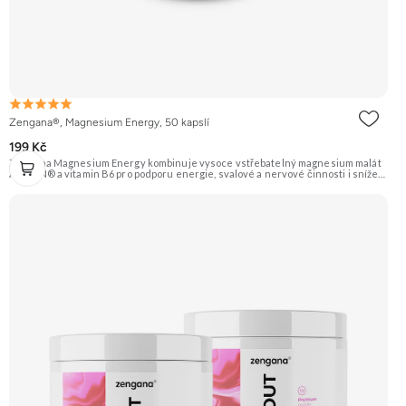
Zengana®, Magnesium Energy, 50 kapslí
199 Kč
Zengana Magnesium Energy kombinuje vysoce vstřebatelný magnesium malát
ALBION® a vitamin B6 pro podporu energie, svalové a nervové činnosti i snížení
únavy během dne. Hořčík v malátové formě je ideální pro ranní a denní použití,
protože podporuje tvorbu energie (ATP). Vegan kapsle, bez zbytečných přísad.
💊 ALBION® malát ⚡ Denní energie 🔋 Tvorba ATP 🧠 Lepší fokus 🌞 Bez útlumu
🌱 Vegan kapsle