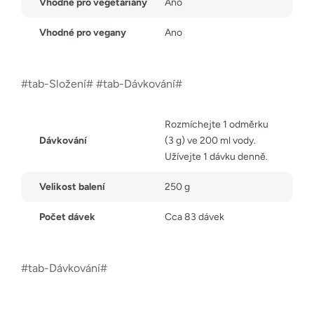
Vhodné pro vegetariány
Ano
Vhodné pro vegany
Ano
#tab-Složení# #tab-Dávkování#
Rozmíchejte 1 odměrku
Dávkování
(3 g) ve 200 ml vody.
Užívejte 1 dávku denně.
Velikost balení
250 g
Počet dávek
Cca 83 dávek
#tab-Dávkování#