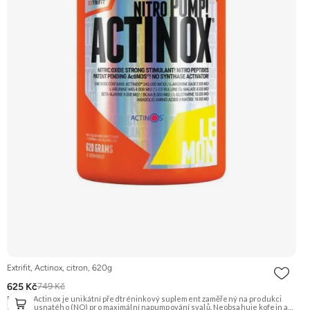
Extrifit, Actinox, citron, 620g
625 Kč
749 Kč
Extrifit Actinox je unikátní předtréninkový suplement zaměřený na produkci
oxidu dusnatého (NO) pro maximální napumpování svalů. Neobsahuje kofein ani