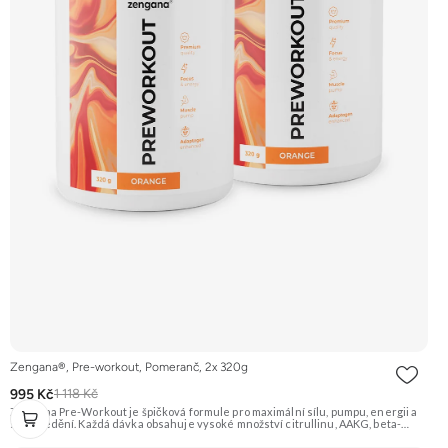
Zengana®, Pre-workout, Pomeranč, 2x 320g
995 Kč
1 118 Kč
Zengana Pre-Workout je špičková formule pro maximální sílu, pumpu, energii a
soustředění. Každá dávka obsahuje vysoké množství citrullinu, AAKG, beta-
alaninu a glycerolu pro intenzivní prokrvení a podporu výkonu. O mentální
ostrost se starají NALT, citikolin, L-tyrosin, Rhodiola a ginkgo, zatímco bezvodý