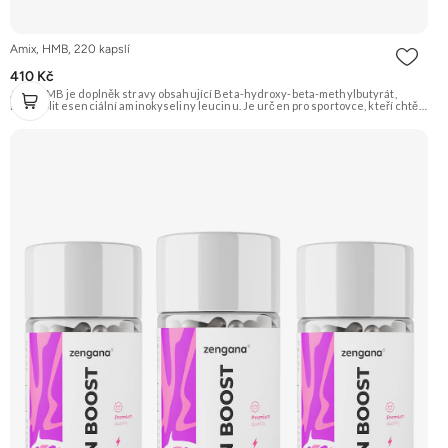
Amix, HMB, 220 kapslí
410 Kč
Amix HMB je doplněk stravy obsahující Beta-hydroxy-beta-methylbutyrát,
metabolit esenciální aminokyseliny leucinu. Je určen pro sportovce, kteří chtějí
chránit svalovou hmotu před poškozením (katabolismem) během intenzivních
tréninků a podpořit regeneraci. Doporučujeme vyzkoušet Zengana, Pre-
workout Prémiová kvalita Obohaceno o adaptogeny Účinné složení Výhodná
cena Vyzkoušet