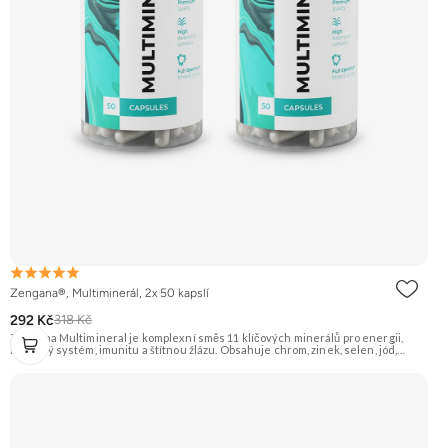
Zengana®, Multiminerál, 2x 50 kapslí
292 Kč
318 Kč
Zengana Multimineral je komplexní směs 11 klíčových minerálů pro energii,
nervový systém, imunitu a štítnou žlázu. Obsahuje chrom, zinek, selen, jód,
železo a další stopové prvky v praktické formě 1 kapsle denně. Pomáhá snížit
únavu, podpořit soustředění a dlouhodobě pečovat o vlasy, pokožku, nehty i
obranyschopnost. 🧬 11 minerálů ⚡ Denní vitalita 🛡 Silná imunita 🧠 Nervová
rovnováha 💅 Vlasy & pleť 🌱 Vegan kapsle