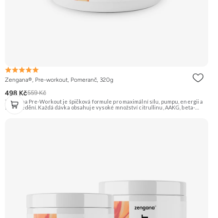
Zengana®, Pre-workout, Pomeranč, 320g
498 Kč
559 Kč
Zengana Pre-Workout je špičková formule pro maximální sílu, pumpu, energii a
soustředění. Každá dávka obsahuje vysoké množství citrullinu, AAKG, beta-
alaninu a glycerolu pro intenzivní prokrvení a podporu výkonu. O mentální
ostrost se starají NALT, citikolin, L-tyrosin, Rhodiola a ginkgo, zatímco bezvodý
kofein a zelený čaj pomáhají nastartovat energii bez dojezdu. Transparentní
složení, účinné dávky a bez zbytečných nesmyslů. ⚡ Energie před tréninkem 💪
Vyšší výkon 🔥 Intenzivní pumpa 🧠 Fokus a soustředění 🧬 Komplexní složení ☕
250 mg kofeinu