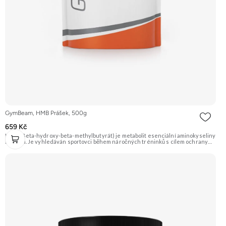
GymBeam, HMB Prášek, 500g
659 Kč
HMB (Beta-hydroxy-beta-methylbutyrát) je metabolit esenciální aminokyseliny
leucinu. Je vyhledáván sportovci během náročných tréninků s cílem ochrany
svalové hmoty (antikatabolický efekt) a podpory regenerace. Je ve formě dobře
rozpustného prášku bez příchutě. Doporučujeme vyzkoušet Zengana, Pre-
workout Prémiová kvalita Obohaceno o adaptogeny Účinné složení Výhodná
cena Vyzkoušet