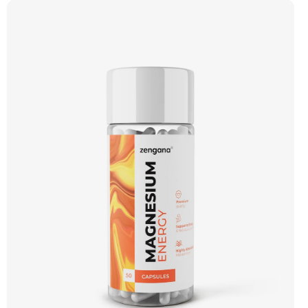
kofein a zelený čaj pomáhají nastartovat energii bez dojezdu. Transparentní
složení, účinné dávky a bez zbytečných nesmyslů. ⚡ Energie před tréninkem 💪
Vyšší výkon 🔥 Intenzivní pumpa 🧠 Fokus a soustředění 🧬 Komplexní složení ☕
250 mg kofeinu