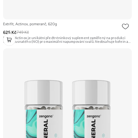
Extrifit, Actinox, pomeranč, 620g
625 Kč
749 Kč
Extrifit Actinox je unikátní předtréninkový suplement zaměřený na produkci
oxidu dusnatého (NO) pro maximální napumpování svalů. Neobsahuje kofein ani
jiné stimulanty, takže je vhodný i pro večerní tréninky. Základem je patentovaná
směs ActiNOS® a vysoký obsah BCAA, glutaminu a dalších látek. Příchuť
Pomeranč. Doporučujeme vyzkoušet Zengana, Pre-workout Prémiová kvalita
Obohaceno o adaptogeny Účinné složení Výhodná cena Vyzkoušet