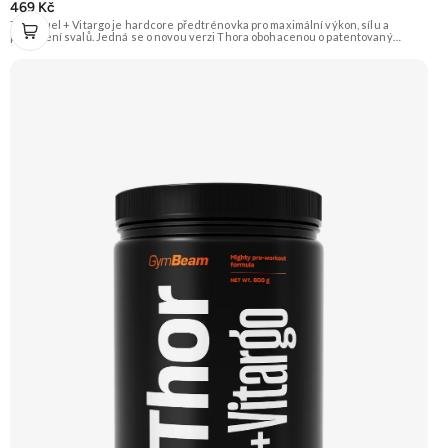
469 Kč
Thor Fuel + Vitargo je hardcore předtrénovka pro maximální výkon, sílu a
prokrvení svalů. Jedná se o novou verzi Thora obohacenou o patentovaný
sacharid Vitargo®. Obsahuje osvědčené látky jako beta-alanin, AAKG, citrulin
malát, taurin a kofein. Příchuť jahoda & kiwi Doporučujeme vyzkoušet Zengana,
Pre-workout Prémiová kvalita Obohaceno o adaptogeny Účinné složení
Výhodná cena Vyzkoušet