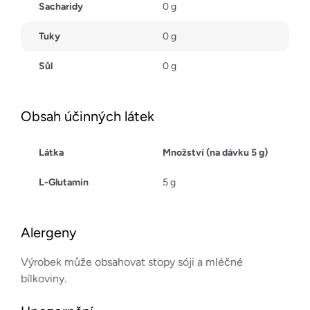
Sacharidy
0 g
Tuky
0 g
Sůl
0 g
Obsah účinných látek
Látka
Množství (na dávku 5 g)
L-Glutamin
5 g
Alergeny
Výrobek může obsahovat stopy sóji a mléčné
bílkoviny.