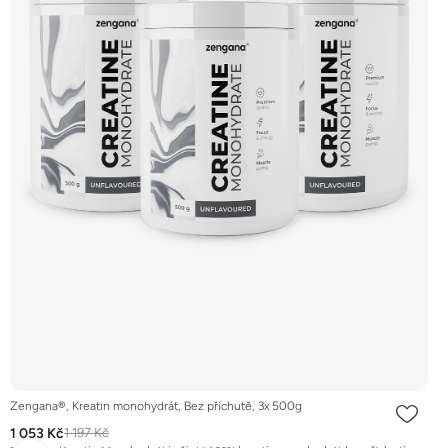
Zengana®, Kreatin monohydrát, Bez příchutě, 3x 500g
1 053 Kč
1 197 Kč