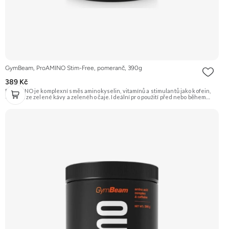
GymBeam, ProAMINO Stim-Free, pomeranč, 390g
389 Kč
ProAMINO je komplexní směs aminokyselin, vitamínů a stimulantů jako kofein,
extrakt ze zelené kávy a zeleného čaje. Ideální pro použití před nebo během
tréninku pro zvýšení energie, koncentrace a podporu regenerace. Příchuť
Pomeranč. Doporučujeme vyzkoušet Zengana, BCAA 4:1:1 Prémiová kvalita
Vysoký poměr BCAA Výhodná cena Vyzkoušet