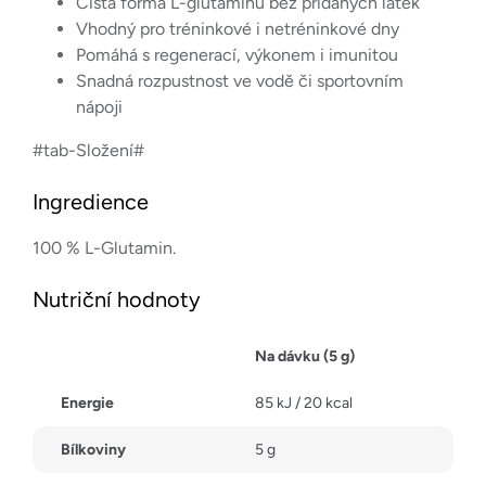
Čistá forma L-glutaminu bez přidaných látek
Vhodný pro tréninkové i netréninkové dny
Pomáhá s regenerací, výkonem i imunitou
Snadná rozpustnost ve vodě či sportovním
nápoji
#tab-Složení#
Ingredience
100 % L-Glutamin.
Nutriční hodnoty
Na dávku (5 g)
Energie
85 kJ / 20 kcal
Bílkoviny
5 g