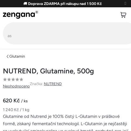
Přejít
🚚
Doprava ZDARMA při nákupu nad 1 500 Kč
na
obsah
Glutamin
NUTREND, Glutamine, 500g
Průměrné
Značka:
NUTREND
Neohodnoceno
hodnocení
produktu
620 Kč
/ ks
je
Měrná
1 240 Kč / 1 kg
0,0
cena:
Glutamine od Nutrend je 100% čistý L-Glutamin v práškové
z
formě, získaný fermentační technologií. L-Glutamin je nejčastěji
5