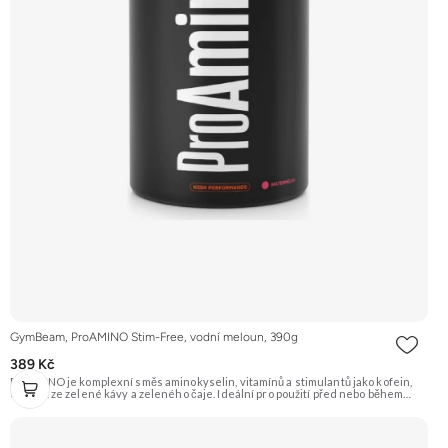
GymBeam, ProAMINO Stim-Free, vodní meloun, 390g
389 Kč
ProAMINO je komplexní směs aminokyselin, vitamínů a stimulantů jako kofein,
extrakt ze zelené kávy a zeleného čaje. Ideální pro použití před nebo během
tréninku pro zvýšení energie, koncentrace a podporu regenerace. Příchuť
Vodní meloun. Doporučujeme vyzkoušet Zengana, BCAA 4:1:1 Prémiová kvalita
Vysoký poměr BCAA Výhodná cena Vyzkoušet