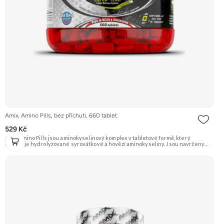
Amix, Amino Pills, bez příchuti, 660 tablet
529 Kč
Amix Amino Pills jsou aminokyselinový komplex v tabletové formě, který
obsahuje hydrolyzované syrovátkové a hovězí aminokyseliny. Jsou navrženy
pro podporu regenerace a růstu svalové hmoty po náročném tréninku.
Doporučujeme vyzkoušet Zengana, BCAA 4:1:1 Prémiová kvalita Vysoký poměr
BCAA Výhodná cena Vyzkoušet