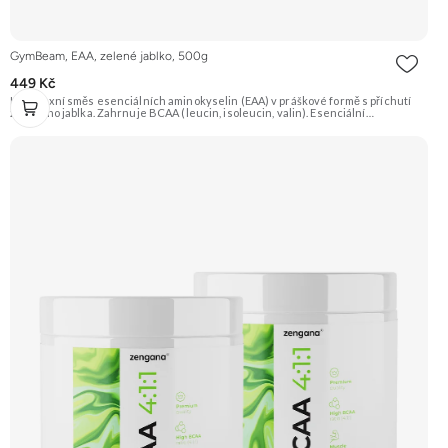
GymBeam, EAA, zelené jablko, 500g
449 Kč
Komplexní směs esenciálních aminokyselin (EAA) v práškové formě s příchutí
zeleného jablka. Zahrnuje BCAA (leucin, isoleucin, valin). Esenciální
aminokyseliny si tělo nedokáže vytvořit samo, jsou proto nezbytné pro tvorbu
bílkovin a růst svalové hmoty. Vhodné pro sportovce. Doporučujeme vyzkoušet
Zengana, BCAA 4:1:1 Prémiová kvalita Vysoký poměr BCAA Výhodná cena
Vyzkoušet