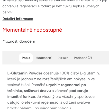
se vyskytující aminokyselina ve svalové hmotě, nezbytná pro její
hvězdiček.
ochranu a regeneraci. Produkt je bez cukru, lepku a umělých
barviv.
Detailní informace
Momentálně nedostupné
Možnosti doručení
Popis
Hodnocení
Diskuze
Podobné (7)
L-Glutamin Powder
obsahuje 100% čistý L-glutamin,
který je jednou z nejrozšířenějších aminokyselin ve
svalové tkáni. Pomáhá
urychlit regeneraci po
tréninku, snižovat únavu
a zároveň
podporuje
imunitní funkce
. Je vhodný pro všechny sportovce
usilující o efektivní regeneraci a udržení svalové
hmoty během i po náročném výkonu.