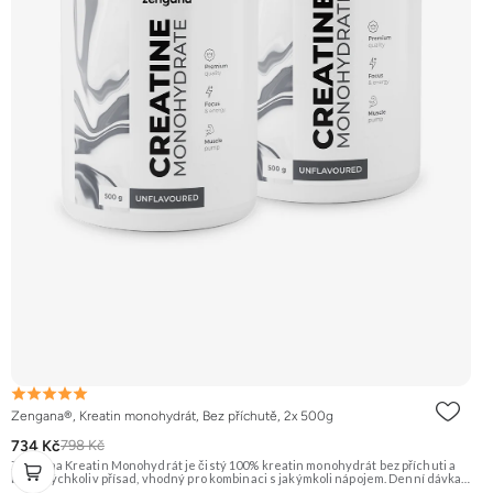
Zengana®, Kreatin monohydrát, Bez příchutě, 2x 500g
734 Kč
798 Kč
Zengana Kreatin Monohydrát je čistý 100% kreatin monohydrát bez příchuti a
bez jakýchkoliv přísad, vhodný pro kombinaci s jakýmkoli nápojem. Denní dávka 5
g pokrývá doporučený příjem pro efekt na výkon při opakovaných krátkodobých,