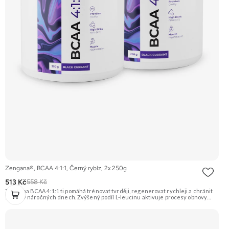
Zengana®, BCAA 4:1:1, Černý rybíz, 2x 250g
513 Kč
558 Kč
Zengana BCAA 4:1:1 ti pomáhá trénovat tvrději, regenerovat rychleji a chránit
svaly i v náročných dnech. Zvýšený podíl L-leucinu aktivuje procesy obnovy
svalů, zatímco L-valin a L-isoleucin zajišťují energii a ochranu svalových vláken.
Perfektně rozpustné, bez cukru a ideální před, během i po tréninku. Instantní
forma s příjemnou chutí. Vegan friendly. 🧬 Poměr 4:1:1 💪 Ochrana svalů ⚡
Energie při tréninku 🔥 Více leucinu 💧 Instantní rozpustnost 🌱 Vegan