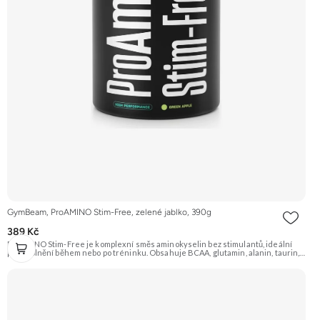
GymBeam, ProAMINO Stim-Free, zelené jablko, 390g
389 Kč
ProAMINO Stim-Free je komplexní směs aminokyselin bez stimulantů, ideální
pro doplnění během nebo po tréninku. Obsahuje BCAA, glutamin, alanin, taurin,
citrulin, beta-alanin, arginin a je obohacen o vitamíny a minerály. Příchuť Zelené
jablko. Doporučujeme vyzkoušet Zengana, BCAA 4:1:1 Prémiová kvalita Vysoký
poměr BCAA Výhodná cena Vyzkoušet