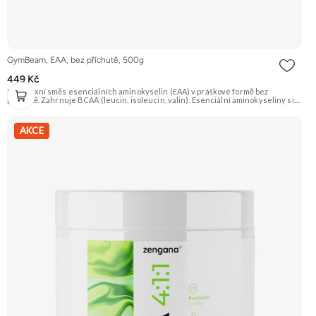
GymBeam, EAA, bez příchutě, 500g
449 Kč
Komplexní směs esenciálních aminokyselin (EAA) v práškové formě bez
příchutě. Zahrnuje BCAA (leucin, isoleucin, valin). Esenciální aminokyseliny si
tělo nedokáže vytvořit samo, jsou proto nezbytné pro tvorbu bílkovin a růst
svalové hmoty. Vhodné pro sportovce. Doporučujeme vyzkoušet Zengana,
BCAA 4:1:1 Prémiová kvalita Vysoký poměr BCAA Výhodná cena Vyzkoušet
AKCE