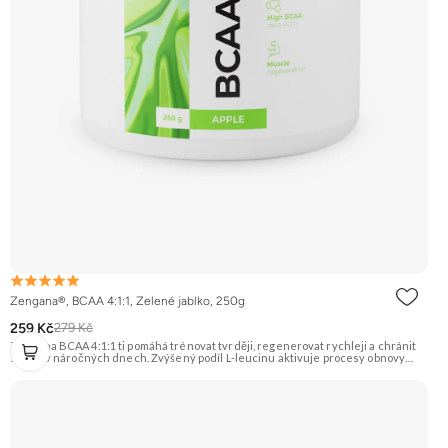
Zengana®, BCAA 4:1:1, Zelené jablko, 250g
259 Kč
279 Kč
Zengana BCAA 4:1:1 ti pomáhá trénovat tvrději, regenerovat rychleji a chránit
svaly i v náročných dnech. Zvýšený podíl L-leucinu aktivuje procesy obnovy
svalů, zatímco L-valin a L-isoleucin zajišťují energii a ochranu svalových vláken.
Perfektně rozpustné, bez cukru a ideální před, během i po tréninku. Instantní
forma s příjemnou chutí. Vegan friendly. 🧬 Poměr 4:1:1 💪 Ochrana svalů ⚡
Energie při tréninku 🔥 Více leucinu 💧 Instantní rozpustnost 🌱 Vegan