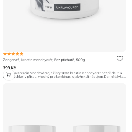
Zengana®, Kreatin monohydrát, Bez příchutě, 500g
399 Kč
Zengana Kreatin Monohydrát je čistý 100% kreatin monohydrát bez příchuti a
bez jakýchkoliv přísad, vhodný pro kombinaci s jakýmkoli nápojem. Denní dávka 5
g pokrývá doporučený příjem pro efekt na výkon při opakovaných krátkodobých,
vysoce intenzivních aktivitách. Ideální pro sílu, explozivitu a nárůst svalové
hmoty při dlouhodobém užívání. 💊 100% kreatin monohydrát ⚡ Více síly 🔁 Více
opakování 🔋 Energie pro svaly 🧪 Ověřená forma 🌱 Čisté složení