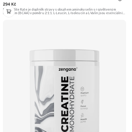
294 Kč
BCAA Elite Rate je doplněk stravy s obsahem aminokyselin s rozvětveným
řetězcem (BCAA) v poměru 2:1:1. L-Leucin, L-Isoleucin a L-Valin jsou esenciální
aminokyseliny, které si lidské tělo nedokáže vytvořit samo a musí je přijímat
potravou. Doporučujeme vyzkoušet Zengana, BCAA 4:1:1 Prémiová kvalita
Vysoký poměr BCAA Výhodná cena Vyzkoušet