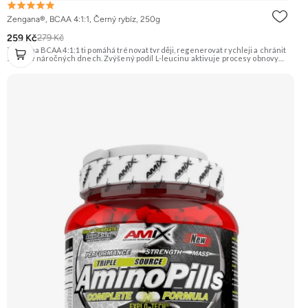
Zengana®, BCAA 4:1:1, Černý rybíz, 250g
259 Kč
279 Kč
Zengana BCAA 4:1:1 ti pomáhá trénovat tvrději, regenerovat rychleji a chránit
svaly i v náročných dnech. Zvýšený podíl L-leucinu aktivuje procesy obnovy
svalů, zatímco L-valin a L-isoleucin zajišťují energii a ochranu svalových vláken.
Perfektně rozpustné, bez cukru a ideální před, během i po tréninku. Instantní
forma s příjemnou chutí. Vegan friendly. 🧬 Poměr 4:1:1 💪 Ochrana svalů ⚡
Energie při tréninku 🔥 Více leucinu 💧 Instantní rozpustnost 🌱 Vegan