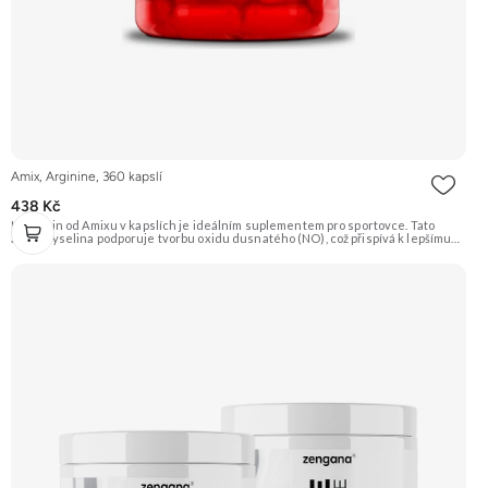
Amix, Arginine, 360 kapslí
438 Kč
L-Arginin od Amixu v kapslích je ideálním suplementem pro sportovce. Tato
aminokyselina podporuje tvorbu oxidu dusnatého (NO), což přispívá k lepšímu
prokrvení svalů, jejich zásobení živinami a kyslíkem, a tím i k efektivnějšímu
tréninku a regeneraci. Doporučujeme vyzkoušet Zengana, BCAA 4:1:1
Prémiová kvalita Vysoký poměr BCAA Výhodná cena Vyzkoušet