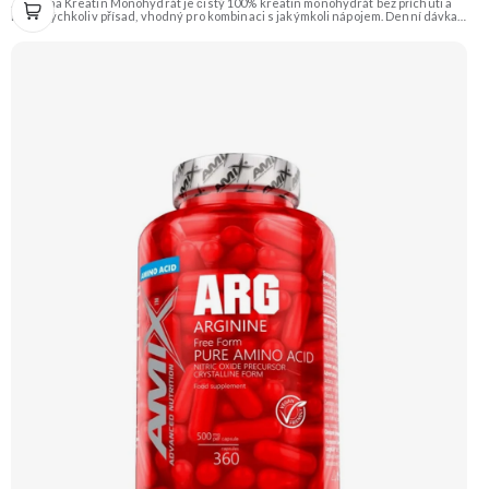
Zengana Kreatin Monohydrát je čistý 100% kreatin monohydrát bez příchuti a
bez jakýchkoliv přísad, vhodný pro kombinaci s jakýmkoli nápojem. Denní dávka 5
g pokrývá doporučený příjem pro efekt na výkon při opakovaných krátkodobých,
vysoce intenzivních aktivitách. Ideální pro sílu, explozivitu a nárůst svalové
hmoty při dlouhodobém užívání. 💊 100% kreatin monohydrát ⚡ Více síly 🔁 Více
opakování 🔋 Energie pro svaly 🧪 Ověřená forma 🌱 Čisté složení