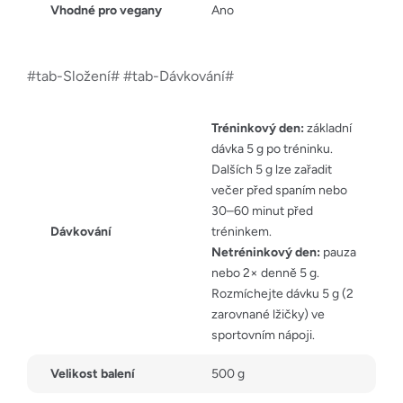
Vhodné pro vegany
Ano
#tab-Složení# #tab-Dávkování#
Tréninkový den:
základní
dávka 5 g po tréninku.
Dalších 5 g lze zařadit
večer před spaním nebo
30–60 minut před
Dávkování
tréninkem.
Netréninkový den:
pauza
nebo 2× denně 5 g.
Rozmíchejte dávku 5 g (2
zarovnané lžičky) ve
sportovním nápoji.
Velikost balení
500 g