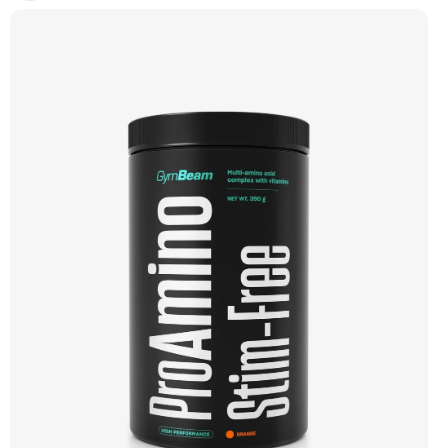
vysoce intenzivních aktivitách. Ideální pro sílu, explozivitu a nárůst svalové
hmoty při dlouhodobém užívání. 💊 100% kreatin monohydrát ⚡ Více síly 🔁 Více
opakování 🔋 Energie pro svaly 🧪 Ověřená forma 🌱 Čisté složení