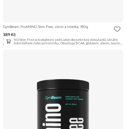
GymBeam, ProAMINO Stim-Free, citron a limetka, 390g
389 Kč
ProAMINO Stim-Free je komplexní směs aminokyselin bez stimulantů, ideální
pro doplnění během nebo po tréninku. Obsahuje BCAA, glutamin, alanin, taurin,
citrulin, beta-alanin, arginin a je obohacen o vitamíny a minerály. Příchuť Citron a
limetka. Doporučujeme vyzkoušet Zengana, BCAA 4:1:1 Prémiová kvalita
Vysoký poměr BCAA Výhodná cena Vyzkoušet