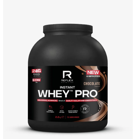
Účinné složení Výhodná cena Vyzkoušet