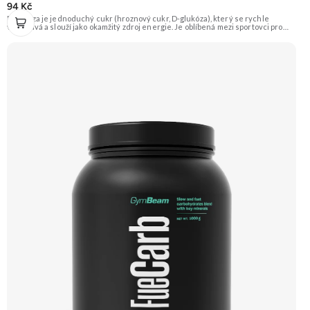
94 Kč
Dextróza je jednoduchý cukr (hroznový cukr, D-glukóza), který se rychle
vstřebává a slouží jako okamžitý zdroj energie. Je oblíbená mezi sportovci pro
doplnění glykogenu po tréninku nebo jako součást gaineru. Vyznačuje se
sladkou chutí a výbornou rozpustností. Doporučujeme vyzkoušet ZENGANA,
Grass-fed, Whey protein, DigeZyme®, Aquamin® Prémiová kvalita Skvělá chuť
a rozpustnost Kvalitní Grass-Fed protein Výhodná cena Vyzkoušet