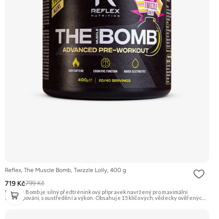
Reflex, The Muscle Bomb, Twizzle Lolly, 400 g
719 Kč
799 Kč
Muscle Bomb je silný předtréninkový přípravek navržený pro maximální
napumpování, soustředění a výkon. Obsahuje 15 klíčových, vědecky ověřených
složek v optimálních dávkách, včetně citrulin malátu, beta-alaninu, BCAA, L-
karnitinu a kofeinu. Neobsahuje plnidla ani jednoduché cukry. Doporučujeme
vyzkoušet Zengana, Pre-workout Prémiová kvalita Obohaceno o adaptogeny