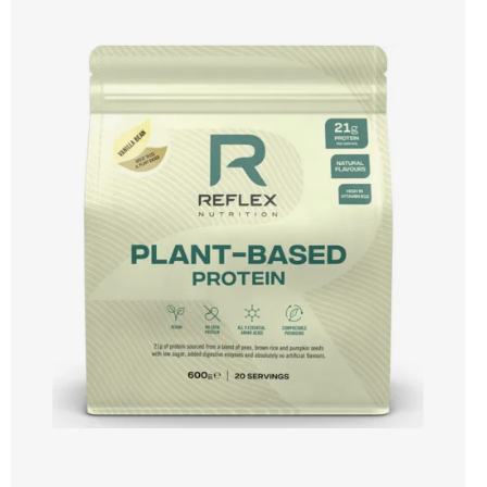
ZENGANA, Grass-fed, Whey protein, DigeZyme®, Aquamin® Prémiová kvalita
Skvělá chuť a rozpustnost Kvalitní Grass-Fed protein Výhodná cena Vyzkoušet