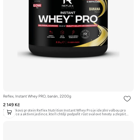
Reflex, Instant Whey PRO, banán, 2200g
2 149 Kč
Syrovátkový protein Reflex Nutrition Instant Whey Pro je ideální volbou pro
sportovce a aktivní jedince, kteří chtějí podpořit růst svalové hmoty a zlepšit
regeneraci po náročném tréninku. Tento vysoce kvalitní proteinový doplněk
kombinuje několik druhů syrovátkových bílkovin pro optimální vstřebatelnost a
účinnost. Klíčové vlastnosti: Podporuje růst svalů a regeneraci, hmotnost 2200 g,
příchuť vanilka, vhodné pro sportovce, obsahuje probiotické kultury a trávicí
enzymy, syrovátkový protein pro rychlou regeneraci a růst svalové hmoty,
kombinace několika druhů syrovátkových bílkovin. Doporučujeme vyzkoušet