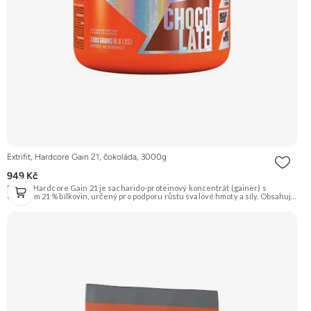
Extrifit, Hardcore Gain 21, čokoláda, 3000g
949 Kč
Extrifit Hardcore Gain 21 je sacharido-proteinový koncentrát (gainer) s
obsahem 21 % bílkovin, určený pro podporu růstu svalové hmoty a síly. Obsahuje
komplexní sacharidy (Palatinóza, maltodextrin) a kvalitní proteinovou směs v
čele s CFM syrovátkovým koncentrátem. Doporučujeme vyzkoušet ZENGANA,
Grass-fed, Whey protein, DigeZyme®, Aquamin® Prémiová kvalita Skvělá chuť
a rozpustnost Kvalitní Grass-Fed protein Výhodná cena Vyzkoušet