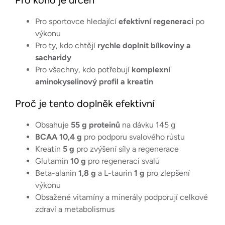
Pro koho je určen
Pro sportovce hledající
efektivní regeneraci
po
výkonu
Pro ty, kdo chtějí
rychle doplnit bílkoviny a
sacharidy
Pro všechny, kdo potřebují
komplexní
aminokyselinový profil a kreatin
Proč je tento doplněk efektivní
Obsahuje
55 g proteinů
na dávku 145 g
BCAA 10,4 g
pro podporu svalového růstu
Kreatin
5 g
pro zvýšení síly a regenerace
Glutamin
10 g
pro regeneraci svalů
Beta-alanin
1,8 g
a L-taurin
1 g
pro zlepšení
výkonu
Obsažené vitamíny a minerály podporují celkové
zdraví a metabolismus