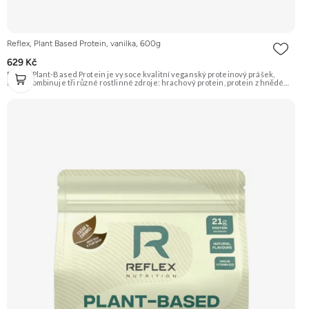
Reflex, Plant Based Protein, vanilka, 600g
629 Kč
Reflex Plant-Based Protein je vysoce kvalitní veganský proteinový prášek,
který kombinuje tři různé rostlinné zdroje: hrachový protein, protein z hnědé
rýže a dýňový protein. Poskytuje kompletní spektrum aminokyselin a je ideální
pro podporu růstu svalů a regenerace. Příchuť vanilka. Doporučujeme
vyzkoušet ZENGANA, Grass-fed, Whey protein, DigeZyme®, Aquamin®
Prémiová kvalita Skvělá chuť a rozpustnost Kvalitní Grass-Fed protein Výhodná
cena Vyzkoušet