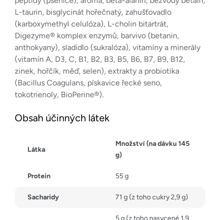
peptidy (pšenice), aroma, beta-alanin, bezvodý betain,
L-taurin, bisglycinát hořečnatý, zahušťovadlo
(karboxymethyl celulóza), L-cholin bitartrát,
Digezyme® komplex enzymů, barvivo (betanin,
anthokyany), sladidlo (sukralóza), vitamíny a minerály
(vitamín A, D3, C, B1, B2, B3, B5, B6, B7, B9, B12,
zinek, hořčík, měď, selen), extrakty a probiotika
(Bacillus Coagulans, pískavice řecké seno,
tokotrienoly, BioPerine®).
Obsah účinných látek
Množství (na dávku 145
Látka
g)
Protein
55 g
Sacharidy
71 g (z toho cukry 2,9 g)
5 g (z toho nasycené 1,9