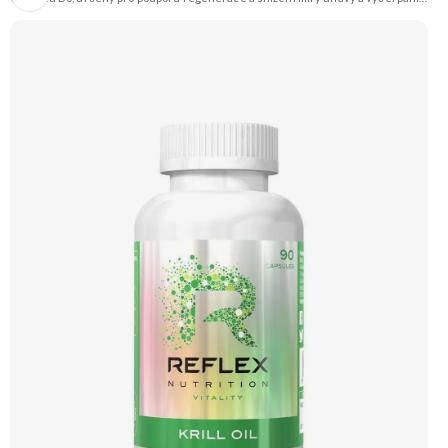
Zinek podporuje funkci imunitního systému a hořčík přispívá k normální funkci
svalů. Vitamín B6 podporuje normální funkci nervového systému.
Doporučujeme vyzkoušet Zengana, Multiminerál Prémiová kvalita 11 klíčových
minerálů Výhodná cena Vegan kapsle Vyzkoušet