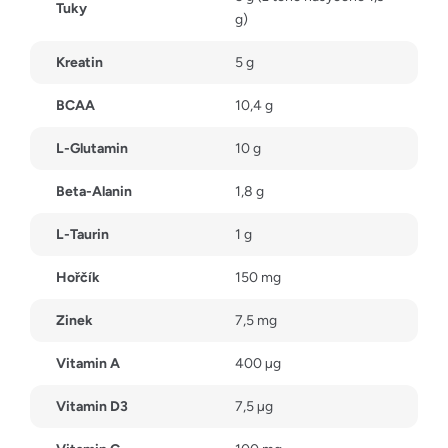
Tuky
g)
Kreatin
5 g
BCAA
10,4 g
L-Glutamin
10 g
Beta-Alanin
1,8 g
L-Taurin
1 g
Hořčík
150 mg
Zinek
7,5 mg
Vitamin A
400 µg
Vitamin D3
7,5 µg