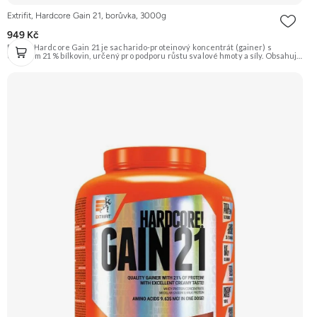
Extrifit, Hardcore Gain 21, borůvka, 3000g
949 Kč
Extrifit Hardcore Gain 21 je sacharido-proteinový koncentrát (gainer) s
obsahem 21 % bílkovin, určený pro podporu růstu svalové hmoty a síly. Obsahuje
komplexní sacharidy (Palatinóza, maltodextrin) a kvalitní proteinovou směs v
čele s CFM syrovátkovým koncentrátem. Doporučujeme vyzkoušet ZENGANA,
Grass-fed, Whey protein, DigeZyme®, Aquamin® Prémiová kvalita Skvělá chuť
a rozpustnost Kvalitní Grass-Fed protein Výhodná cena Vyzkoušet