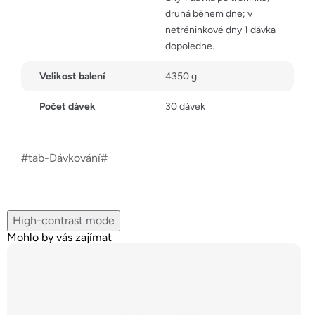
druhá během dne; v
netréninkové dny 1 dávka
dopoledne.
Velikost balení
4350 g
Počet dávek
30 dávek
#tab-Dávkování#
High-contrast mode
Mohlo by vás zajímat