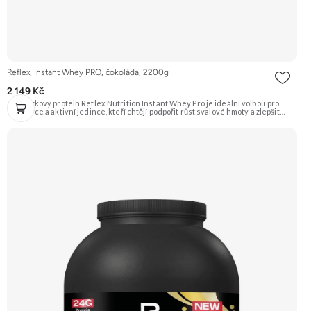
Reflex, Instant Whey PRO, čokoláda, 2200g
2 149 Kč
Syrovátkový protein Reflex Nutrition Instant Whey Pro je ideální volbou pro
sportovce a aktivní jedince, kteří chtějí podpořit růst svalové hmoty a zlepšit
regeneraci po náročném tréninku. Tento vysoce kvalitní proteinový doplněk
kombinuje několik druhů syrovátkových bílkovin pro optimální vstřebatelnost a
účinnost. Klíčové vlastnosti: Podporuje růst svalů a regeneraci, hmotnost 2200 g,
příchuť čokoláda, vhodné pro sportovce, obsahuje probiotické kultury a trávicí
enzymy, syrovátkový protein pro rychlou regeneraci a růst svalové hmoty,
kombinace několika druhů syrovátkových bílkovin. Doporučujeme vyzkoušet
ZENGANA, Grass-fed, Whey protein, DigeZyme®, Aquamin® Prémiová kvalita
Skvělá chuť a rozpustnost Kvalitní Grass-Fed protein Výhodná cena Vyzkoušet