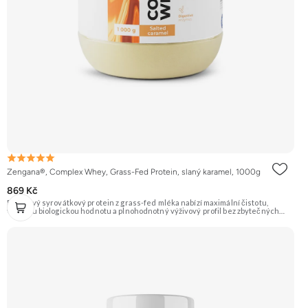
Zengana®, Complex Whey, Grass-Fed Protein, slaný karamel, 1000g
869 Kč
Prémiový syrovátkový protein z grass-fed mléka nabízí maximální čistotu,
vysokou biologickou hodnotu a plnohodnotný výživový profil bez zbytečných
přísad. Každá dávka spojuje tři formy syrovátky – koncentrát, izolát a hydrolyzát
– obohacené o DigeZyme® a Aquamin®. Obsahuje kompletní spektrum
aminokyselin včetně 6,9 g BCAA na porci. DigeZyme® zlepšuje vstřebávání
bílkovin, zatímco Aquamin®, přírodní komplex z mořských řas, doplňuje vápník,
hořčík a stopové prvky pro optimální regeneraci a funkci svalů. Výsledkem je
protein s vynikající využitelností, čistým složením a dokonale vyváženou chutí.
🐄 Grass-fed protein 🧬 3 formy syrovátky 💪 Růst svalů ⚡ Rychlá regenerace 🧪
Enzymy & minerály 😋 Skvělá chuť