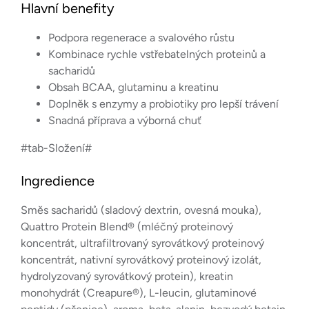
Hlavní benefity
Podpora regenerace a svalového růstu
Kombinace rychle vstřebatelných proteinů a
sacharidů
Obsah BCAA, glutaminu a kreatinu
Doplněk s enzymy a probiotiky pro lepší trávení
Snadná příprava a výborná chuť
#tab-Složení#
Ingredience
Směs sacharidů (sladový dextrin, ovesná mouka),
Quattro Protein Blend® (mléčný proteinový
koncentrát, ultrafiltrovaný syrovátkový proteinový
koncentrát, nativní syrovátkový proteinový izolát,
hydrolyzovaný syrovátkový protein), kreatin
monohydrát (Creapure®), L-leucin, glutaminové