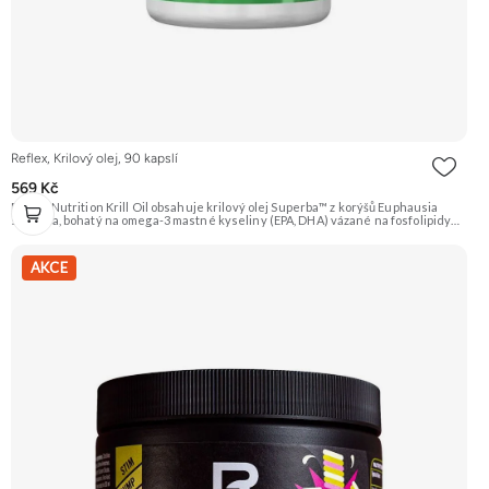
Reflex, Krilový olej, 90 kapslí
569 Kč
Reflex Nutrition Krill Oil obsahuje krilový olej Superba™ z korýšů Euphausia
superba, bohatý na omega-3 mastné kyseliny (EPA, DHA) vázané na fosfolipidy
pro lepší vstřebatelnost. Přirozeně obsahuje antioxidant astaxanthin.
Doporučujeme vyzkoušet ZENGANA, Omega 3, rybí olej Prémiová kvalita
Přirozená forma Výhodná cena Vyzkoušet
AKCE