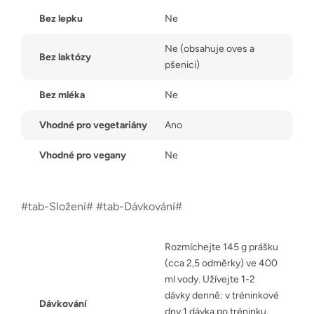
Bez lepku
Ne
Ne (obsahuje oves a
Bez laktózy
pšenici)
Bez mléka
Ne
Vhodné pro vegetariány
Ano
Vhodné pro vegany
Ne
#tab-Složení# #tab-Dávkování#
Rozmíchejte 145 g prášku
(cca 2,5 odměrky) ve 400
ml vody. Užívejte 1-2
dávky denně: v tréninkové
Dávkování
dny 1 dávka po tréninku,