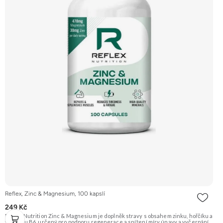
Reflex, Zinc & Magnesium, 100 kapslí
249 Kč
Reflex Nutrition Zinc & Magnesium je doplněk stravy s obsahem zinku, hořčíku a
vitamínu B6, určený pro podporu regenerace a snížení míry únavy a vyčerpání.