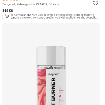
Zengana®, Ashwagandha KSM-66®, 50 kapslí
349 Kč
Zengana Ashwagandha KSM-66® obsahuje plnospektrální extrakt z kořene
ashwagandhy s vysokou koncentrací účinných withanolidů. Pomáhá podpořit
odolnost vůči stresu, psychickou rovnováhu, kvalitu spánku a vitalitu
organismu. Prémiová kvalita potvrzená značkou KSM-66® – zlatým standardem
mezi extrakty z ashwagandhy. Vegan kapsle, bez zbytečných přísad. 🌿 KSM-66®
extrakt 🧠 Mentální rovnováha 😌 Odolnost vůči stresu ⚡ Stabilní energie 💪
Výkon pod tlakem 🌱 Vegan kapsle