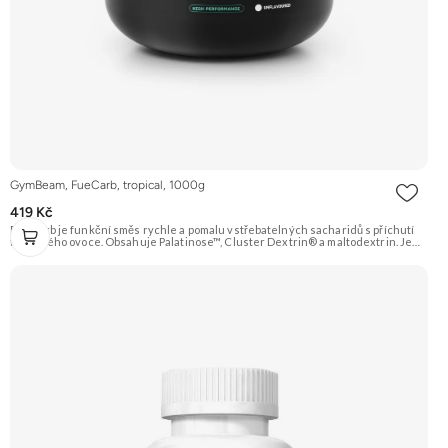
GymBeam, FueCarb, tropical, 1000g
419 Kč
FueCarb je funkční směs rychle a pomalu vstřebatelných sacharidů s příchutí
tropického ovoce. Obsahuje Palatinose™, Cluster Dextrin® a maltodextrin. Je
obohacen o elektrolyty a vitamíny B1, B5 a B12. Ideální pro doplnění energie
před, během i po výkonu. Doporučujeme vyzkoušet ZENGANA, Grass-fed,
Whey protein, DigeZyme®, Aquamin® Prémiová kvalita Skvělá chuť a
rozpustnost Kvalitní Grass-Fed protein Výhodná cena Vyzkoušet