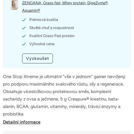
5
ZENGANA, Grass-fed, Whey protein, DigeZyme®,
hvězdiček.
Aquamin®
Prémiová kvalita
Skvělá chuť a rozpustnost
Kvalitní Grass-Fed protein
Výhodná cena
Vyzkoušet
One Stop Xtreme je ultimátní "vše v jednom" gainer navržený
pro podporu maximálního svalového růstu, síly a regenerace.
Obsahuje vícesložkovou proteinovou směs, komplexní
sacharidy z ovsa a ječmene, 5 g Creapure® kreatinu, beta-
alanin, BCAA, glutamin, vitamíny, minerály, trávicí enzymy a
probiotika.
Detailní informace