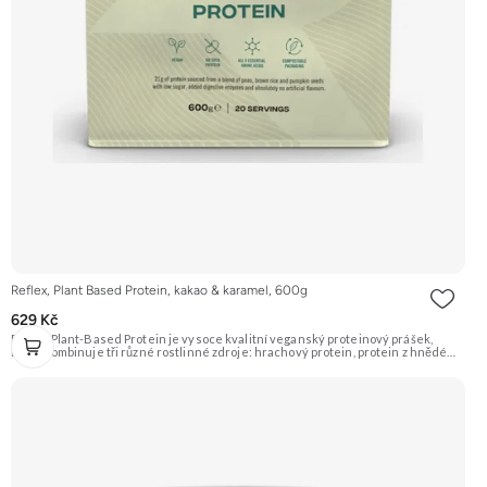
Reflex, Plant Based Protein, kakao & karamel, 600g
629 Kč
Reflex Plant-Based Protein je vysoce kvalitní veganský proteinový prášek,
který kombinuje tři různé rostlinné zdroje: hrachový protein, protein z hnědé
rýže a dýňový protein. Poskytuje kompletní spektrum aminokyselin a je ideální
pro podporu růstu svalů a regenerace. Příchuť Kakao a Karamel. Doporučujeme
vyzkoušet ZENGANA, Grass-fed, Whey protein, DigeZyme®, Aquamin®
Prémiová kvalita Skvělá chuť a rozpustnost Kvalitní Grass-Fed protein Výhodná
cena Vyzkoušet