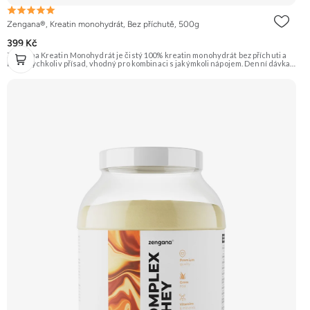
Zengana®, Kreatin monohydrát, Bez příchutě, 500g
399 Kč
Zengana Kreatin Monohydrát je čistý 100% kreatin monohydrát bez příchuti a
bez jakýchkoliv přísad, vhodný pro kombinaci s jakýmkoli nápojem. Denní dávka 5
g pokrývá doporučený příjem pro efekt na výkon při opakovaných krátkodobých,
vysoce intenzivních aktivitách. Ideální pro sílu, explozivitu a nárůst svalové
hmoty při dlouhodobém užívání. 💊 100% kreatin monohydrát ⚡ Více síly 🔁 Více
opakování 🔋 Energie pro svaly 🧪 Ověřená forma 🌱 Čisté složení