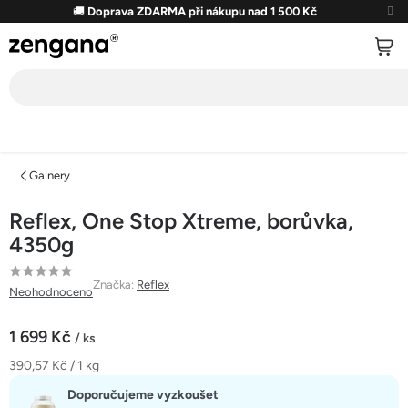
Přejít
🚚
Doprava ZDARMA při nákupu nad 1 500 Kč
na
obsah
Gainery
Reflex, One Stop Xtreme, borůvka,
4350g
Průměrné
Značka:
Reflex
Neohodnoceno
hodnocení
produktu
1 699 Kč
/ ks
je
Měrná
390,57 Kč / 1 kg
0,0
cena:
z
Doporučujeme vyzkoušet