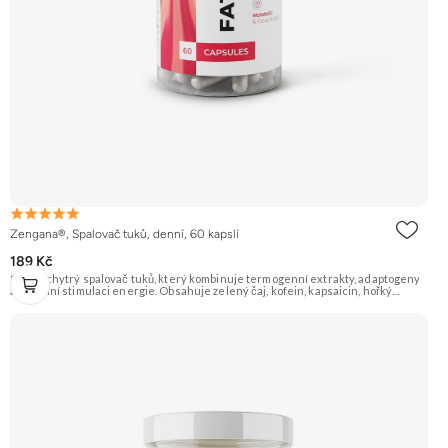
Zengana®, Spalovač tuků, denní, 60 kapslí
189 Kč
Silný a chytrý spalovač tuků, který kombinuje termogenní extrakty, adaptogeny
a přírodní stimulaci energie. Obsahuje zelený čaj, kofein, kapsaicin, hořký
pomeranč, guaranu a Coleus forskohlii pro maximální podporu
metabolismu. Rhodiola rosea pomáhá zvyšovat odolnost proti únavě, zatímco L-
tyrosin a ženšen podporují fokus, motivaci a stabilní energii bez výkyvů.
BioPerine® zajišťuje lepší vstřebatelnost všech aktivních látek. 🔥 Termogenní
efekt ⚡ Energie na trénink 🧠 Ostrý fokus 🔋 Rychlý nástup 💊 BioPerine® 🌱
Vegan kapsle