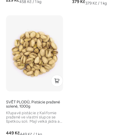
229 Kč
z
Měrná
379 Kč
458 Kč / 1 kg
Měrná
379 Kč / 1 kg
cena:
5
cena:
hvězdiček.
SVĚT PLODŮ, Pistácie pražené
solené, 1000g
Křupavé pistácie z Kalifornie
pražené ve vlastní slupce se
špetkou soli. Mají velká jádra a
snadno se loupou. Jsou...
449 Kč
Měrná
449 Kč / 1 kg