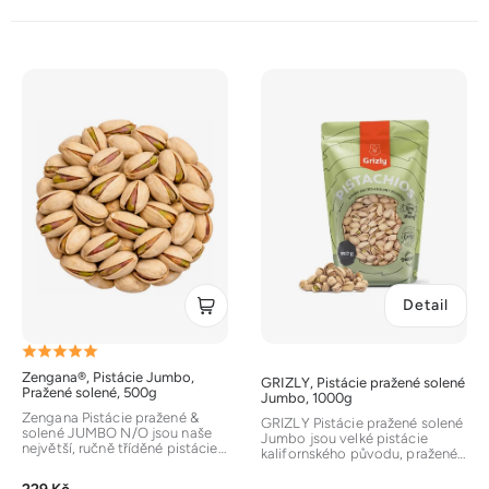
V
ý
p
i
s
p
r
o
d
Detail
u
k
Průměrné
t
Zengana®, Pistácie Jumbo,
GRIZLY, Pistácie pražené solené
hodnocení
ů
Pražené solené, 500g
Jumbo, 1000g
produktu
Zengana Pistácie pražené &
GRIZLY Pistácie pražené solené
solené JUMBO N/O jsou naše
je
Jumbo jsou velké pistácie
největší, ručně tříděné pistácie
kalifornského původu, pražené
v prémiové velikosti....
5,0
ve skořápce a jemně solené....