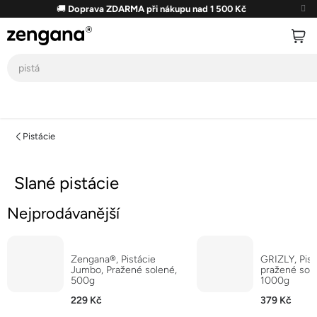
Přejít
🚚
Doprava ZDARMA při nákupu nad 1 500 Kč
na
obsah
Pistácie
Slané pistácie
Nejprodávanější
Zengana®, Pistácie
GRIZLY, Pist
Jumbo, Pražené solené,
pražené sol
500g
1000g
229 Kč
379 Kč