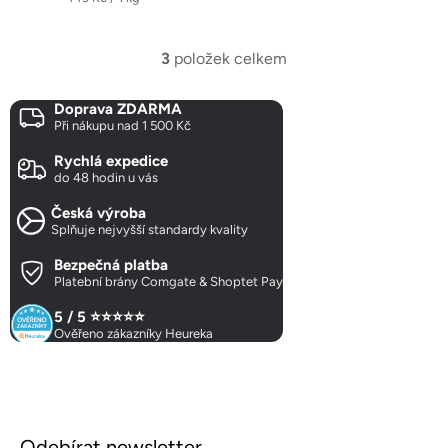
cena:
3
položek celkem
O
v
Doprava ZDARMA
l
Při nákupu nad 1 500 Kč
á
d
Rychlá expedice
a
do 48 hodin u vás
c
Česká výroba
í
Splňuje nejvyšší standardy kvality
p
r
Bezpečná platba
Platební brány Comgate & Shoptet Pay
v
k
5 / 5 ⭐⭐⭐⭐⭐
y
Ověřeno zákazníky Heureka
v
ý
p
Z
i
á
s
Odebírat newsletter