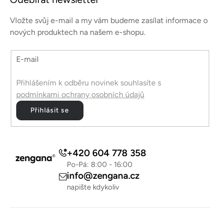
p
u
a
Vložte svůj e-mail a my vám budeme zasílat informace o
t
nových produktech na našem e-shopu.
í
E-mail
Přihlášením k odběru novinek souhlasíte s
podmínkami ochrany osobních údajů
Přihlásit se
+420 604 778 358
Po-Pá: 8:00 - 16:00
info@zengana.cz
napište kdykoliv