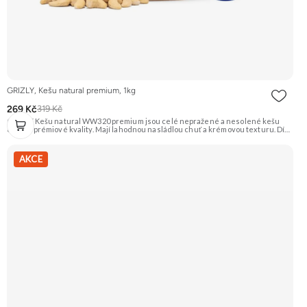
GRIZLY, Kešu natural premium, 1kg
269 Kč
319 Kč
GRIZLY Kešu natural WW320 premium jsou celé nepražené a nesolené kešu
ořechy prémiové kvality. Mají lahodnou nasládlou chuť a krémovou texturu. Díky
své všestrannosti se hodí na zdravé mlsání, do vaření, pečení nebo na výrobu
domácího ořechového másla a rostlinného mléka. Doporučujeme vyzkoušet
Zengana, Kešu WW320, Natural Prémiová kvalita Výhodná cena Vyzkoušet
AKCE