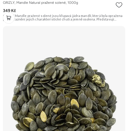
GRIZLY, Mandle Natural pražené solené, 1000g
349 Kč
GRIZLY Mandle pražené solené jsou křupavá jádra mandlí, která byla opražena
pro zvýraznění jejich charakteristické chuti a jemně osolena. Představují
skvělou slanou pochoutku, která je ideální k vínu nebo jen tak na mlsání.
Doporučujeme vyzkoušet Zengana, Mandle Prémiová kvalita Výhodná cena
Vyzkoušet