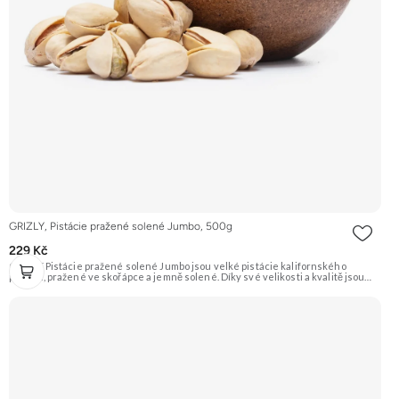
GRIZLY, Pistácie pražené solené Jumbo, 500g
229 Kč
GRIZLY Pistácie pražené solené Jumbo jsou velké pistácie kalifornského
původu, pražené ve skořápce a jemně solené. Díky své velikosti a kvalitě jsou
ideální jako luxusní snack k vínu či pivu, nebo jen tak na mlsání.
Doporučujeme vyzkoušet Zengana, Pistácie Prémiová kvalita Výhodná cena
Vyzkoušet