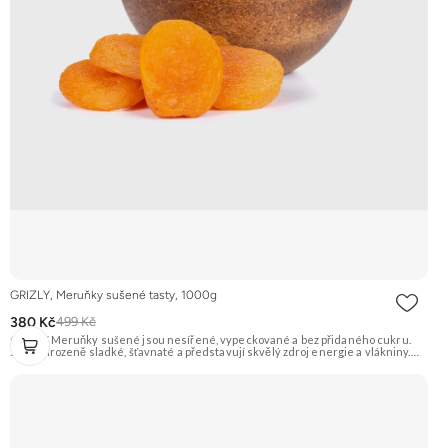
GRIZLY, Meruňky sušené tasty, 1000g
380 Kč
499 Kč
GRIZLY Meruňky sušené jsou nesířené, vypeckované a bez přidaného cukru.
Jsou přirozeně sladké, šťavnaté a představují skvělý zdroj energie a vlákniny.
Hodí se na zdravé mlsání, do pečení, vaření nebo do snídaňových kaší a müsli.
Doporučujeme vyzkoušet Zengana, Mango, Sušené plátky Prémiová kvalita
Výhodná cena Vyzkoušet