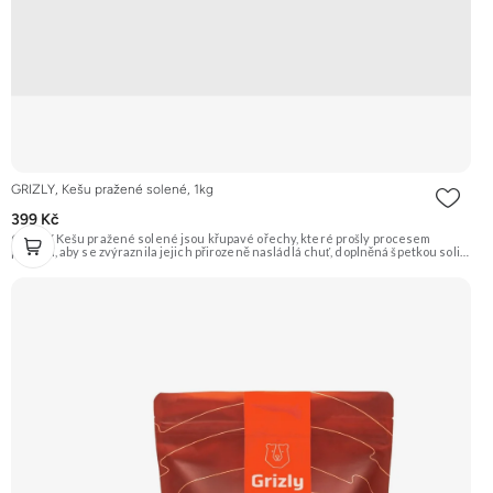
GRIZLY, Kešu pražené solené, 1kg
399 Kč
GRIZLY Kešu pražené solené jsou křupavé ořechy, které prošly procesem
pražení, aby se zvýraznila jejich přirozeně nasládlá chuť, doplněná špetkou soli.
Jsou ideálním snackem pro každou příležitost. Doporučujeme vyzkoušet
Zengana, Kešu WW320, Pražené solené Prémiová kvalita Výhodná cena
Vyzkoušet