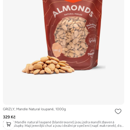
GRIZLY, Mandle Natural loupané, 1000g
329 Kč
GRIZLY Mandle natural loupané (blanšírované) jsou jádra mandlí zbavená
hnědé slupky. Mají jemnější chuť a jsou ideální pro pečení (např. makronek), do
dezertů, na výrobu mandlové mouky nebo marcipánu. Jsou skvělé i pro přímou