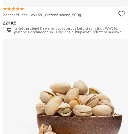
Zengana®, Kešu WW320, Pražené solené, 500g
229 Kč
Zengana Kešu pražené & solené jsou výběrové kešu ořechy třídy WW320,
šetrně pražené a dochucené solí. Díky ideální křupavosti, přirozeně máslové
chuti a kvalitním rostlinným tukům jsou perfektní jako rychlá svačina, do salátů
nebo pro zdravé mlsání kdykoliv během dne. 🌰 100% kešu ⭐Výběrová kvalita
WW320 🧂 Jemně solené 😋 Ideální snack