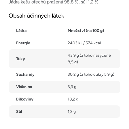
Jádra kešu ořechů pražená 98,8 %, sůl 1,2 %.
Obsah účinných látek
Látka
Množství (na 100 g)
Energie
2403 kJ / 574 kcal
43,9 g (z toho nasycené
Tuky
8,5 g)
Sacharidy
30,2 g (z toho cukry 5,9 g)
Vláknina
3,3 g
Bílkoviny
18,2 g
Sůl
1,2 g