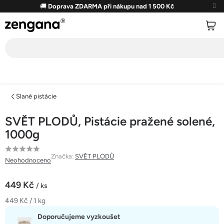
Přejít
🚚
Doprava ZDARMA při nákupu nad 1 500 Kč
na
obsah
Slané pistácie
SVĚT PLODŮ, Pistácie pražené solené,
1000g
Průměrné
Značka:
SVĚT PLODŮ
Neohodnoceno
hodnocení
produktu
449 Kč
/ ks
je
Měrná
449 Kč / 1 kg
0,0
cena:
z
Doporučujeme vyzkoušet