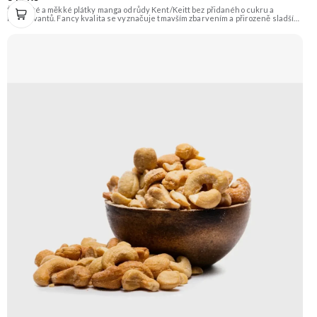
Šťavnaté a měkké plátky manga odrůdy Kent/Keitt bez přidaného cukru a
konzervantů. Fancy kvalita se vyznačuje tmavším zbarvením a přirozeně sladší
chutí. Skvělé jako zdravá svačina plná energie. Doporučujeme vyzkoušet
Zengana, Mango, Sušené plátky Prémiová kvalita Výhodná cena Vyzkoušet