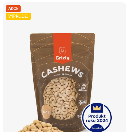
konzumaci. Doporučujeme vyzkoušet Zengana, Mandle Prémiová kvalita
Výhodná cena Vyzkoušet
AKCE
VÝPRODEJ