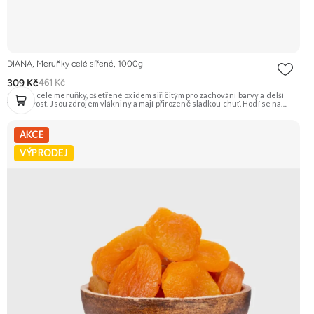
DIANA, Meruňky celé sířené, 1000g
309 Kč
461 Kč
Sušené celé meruňky, ošetřené oxidem siřičitým pro zachování barvy a delší
trvanlivost. Jsou zdrojem vlákniny a mají přirozeně sladkou chuť. Hodí se na
přímou konzumaci, pečení i vaření. Doporučujeme vyzkoušet Zengana, Mango,
Sušené plátky Prémiová kvalita Výhodná cena Vyzkoušet
AKCE
VÝPRODEJ