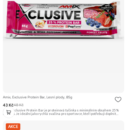
Amix, Exclusive Protein Bar, Lesní plody, 85g
43 Kč
48 Kč
Amix Exclusive Protein Bar je proteinová tyčinka s minimálním obsahem 25 %
bílkovin. Je ideální jako rychlá svačina pro sportovce, kteří potřebují doplnit
kvalitní bílkoviny a energii kdykoliv během dne. Tato varianta má příchuť lesních
plodů. Doporučujeme vyzkoušet Zengana, Pistácie Prémiová kvalita Výhodná
cena Vyzkoušet
AKCE