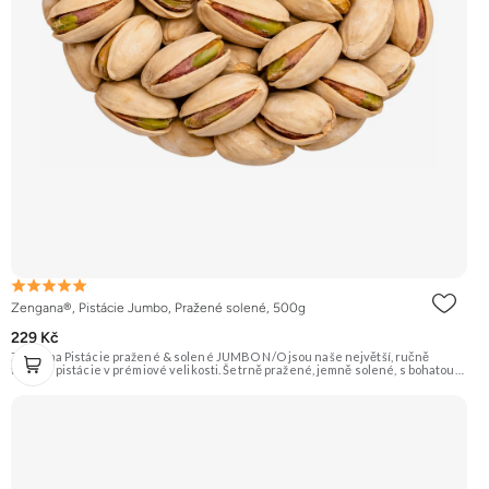
Zengana®, Pistácie Jumbo, Pražené solené, 500g
229 Kč
Zengana Pistácie pražené & solené JUMBO N/O jsou naše největší, ručně
tříděné pistácie v prémiové velikosti. Šetrně pražené, jemně solené, s bohatou
oříškovou chutí a měkkým jádrem. Ideální ke zdravému mlsání, do salátů, na
večerní posezení i jako prémiová pochoutka k vínu. 🟢 100% pistácie ⭐ Jumbo
velikost 🧂 Pražené a solené 😋 Prémiový snack