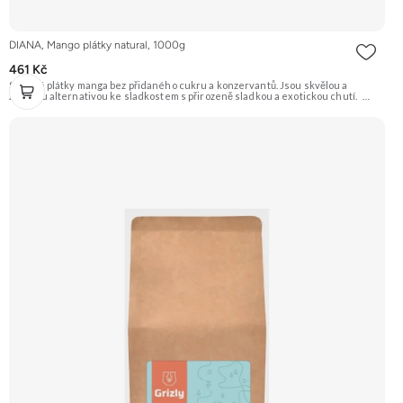
DIANA, Mango plátky natural, 1000g
461 Kč
Sušené plátky manga bez přidaného cukru a konzervantů. Jsou skvělou a
zdravou alternativou ke sladkostem s přirozeně sladkou a exotickou chutí.
Doporučujeme vyzkoušet Zengana, Mango, Sušené plátky Prémiová kvalita
Výhodná cena Vyzkoušet