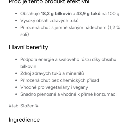
Proč je tento produkt efektivní
Obsahuje
18,2 g bílkovin
a
43,9 g tuků
na 100 g
Vysoký obsah zdravých tuků
Přirozená chuť s jemně slaným nádechem (1,2 %
soli)
Hlavní benefity
Podpora energie a svalového růstu díky obsahu
bílkovin
Zdroj zdravých tuků a minerálů
Přirozená chuť bez chemických přísad
Vhodné pro vegetariány i vegany
Snadno přenosné a vhodné k přímé konzumaci
#tab-Složení#
Ingredience