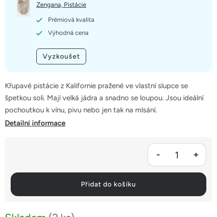
5
Zengana, Pistácie
hvězdiček.
Prémiová kvalita
Výhodná cena
Vyzkoušet
Křupavé pistácie z Kalifornie pražené ve vlastní slupce se
špetkou soli. Mají velká jádra a snadno se loupou. Jsou ideální
pochoutkou k vínu, pivu nebo jen tak na mlsání.
Detailní informace
Přidat do košíku