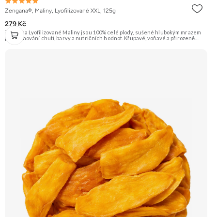
Zengana®, Maliny, Lyofilizované XXL, 125g
279 Kč
Zengana Lyofilizované Maliny jsou 100% celé plody, sušené hlubokým mrazem
pro zachování chuti, barvy a nutričních hodnot. Křupavé, voňavé a přirozeně
sladkokyselé – ideální do jogurtů, kaší, smoothie i na svačinu. 🍓 100% maliny ❌
Bez přidaného cukru ❄️ Lyofilizované 😋 Svěží sladkokyselá chuť