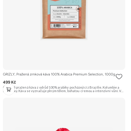
GRIZLY, Pražená zrnková káva 100% Arabica Premium Selection, 1000g
499 Kč
Čerstvě pražená káva z odrůd 100% arabiky pocházející z Brazílie, Kolumbie a
Kostariky. Káva se vyznačuje plným tělem, bohatou cremou a intenzivní vůní. V
chuti ucítíte tóny čokolády, oříšků a ovoce s jemnou aciditou. Vhodná pro
přípravu espressa i filtrované kávy. Doporučujeme vyzkoušet Zengana,
Pistácie Prémiová kvalita Výhodná cena Vyzkoušet