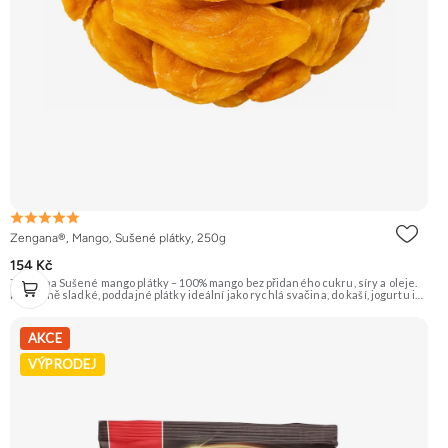
Zengana®, Mango, Sušené plátky, 250g
154 Kč
Zengana Sušené mango plátky – 100% mango bez přidaného cukru, síry a oleje.
Přirozeně sladké, poddajné plátky ideální jako rychlá svačina, do kaší, jogurtu i
na pečení. 🥭 100% mango ❌ Bez přidaného cukru 😋 Sladká exotická chuť 🍬
Alternativa sladkostí
AKCE
VÝPRODEJ