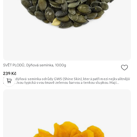
SVĚT PLODŮ, Dýňová semínka, 1000g
239 Kč
Zelená dýňová semínka odrůdy GWS (Shine Skin), která patří mezi nejkvalitnější
na trhu. Jsou typická svou tmavě zelenou barvou a tenkou slupkou. Mají
příjemnou oříškovou chuť a jsou skvělá na mlsání, do salátů, polévek nebo na
pečení. Doporučujeme vyzkoušet Zengana, Pistácie Prémiová kvalita Výhodná
cena Vyzkoušet