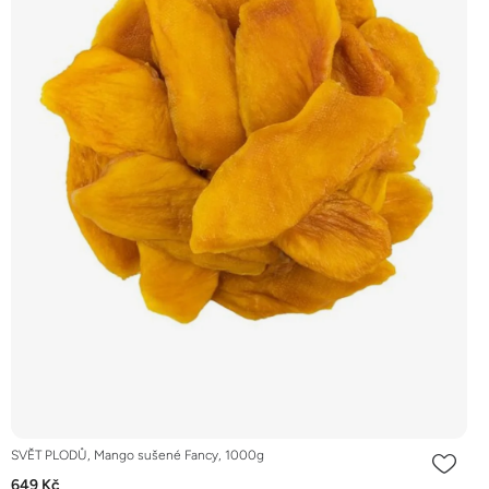
SVĚT PLODŮ, Mango sušené Fancy, 1000g
649 Kč