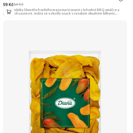
59 Kč
64 Kč
Jemné plátky libového hovězího masa marinované v lahodné BBQ omáčce a
následně usušené. Jedná se o skvělý snack s vysokým obsahem bílkovin,
ideální na cesty nebo po sportovním výkonu. Na 100 g výrobku bylo použito 320 g
syrového masa. Doporučujeme vyzkoušet Zengana, Pistácie Prémiová kvalita
Výhodná cena Vyzkoušet