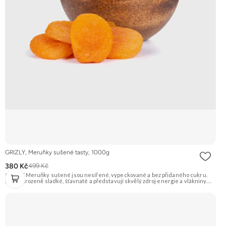
GRIZLY, Meruňky sušené tasty, 1000g
380 Kč
499 Kč
GRIZLY Meruňky sušené jsou nesířené, vypeckované a bez přidaného cukru.
Jsou přirozeně sladké, šťavnaté a představují skvělý zdroj energie a vlákniny.
Hodí se na zdravé mlsání, do pečení, vaření nebo do snídaňových kaší a müsli.
Doporučujeme vyzkoušet Zengana, Mango, Sušené plátky Prémiová kvalita
Výhodná cena Vyzkoušet