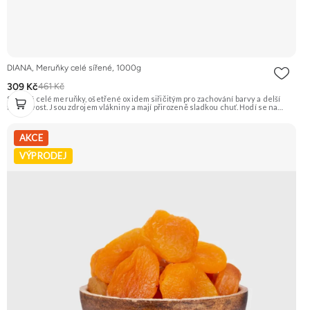
DIANA, Meruňky celé sířené, 1000g
309 Kč
461 Kč
Sušené celé meruňky, ošetřené oxidem siřičitým pro zachování barvy a delší
trvanlivost. Jsou zdrojem vlákniny a mají přirozeně sladkou chuť. Hodí se na
přímou konzumaci, pečení i vaření. Doporučujeme vyzkoušet Zengana, Mango,
Sušené plátky Prémiová kvalita Výhodná cena Vyzkoušet
AKCE
VÝPRODEJ