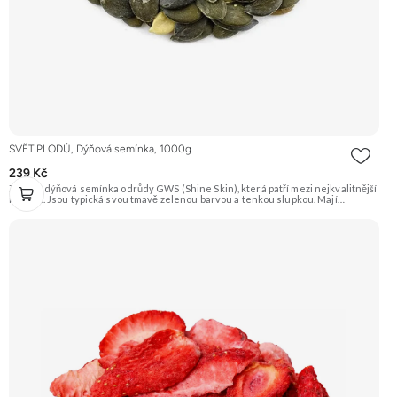
SVĚT PLODŮ, Dýňová semínka, 1000g
239 Kč
Zelená dýňová semínka odrůdy GWS (Shine Skin), která patří mezi nejkvalitnější
na trhu. Jsou typická svou tmavě zelenou barvou a tenkou slupkou. Mají
příjemnou oříškovou chuť a jsou skvělá na mlsání, do salátů, polévek nebo na
pečení. Doporučujeme vyzkoušet Zengana, Pistácie Prémiová kvalita Výhodná
cena Vyzkoušet