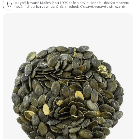
Zengana Lyofilizované Maliny jsou 100% celé plody, sušené hlubokým mrazem
pro zachování chuti, barvy a nutričních hodnot. Křupavé, voňavé a přirozeně
sladkokyselé – ideální do jogurtů, kaší, smoothie i na svačinu. 🍓 100% maliny ❌
Bez přidaného cukru ❄️ Lyofilizované 😋 Svěží sladkokyselá chuť