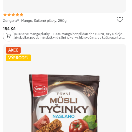
Zengana®, Mango, Sušené plátky, 250g
154 Kč
Zengana Sušené mango plátky – 100% mango bez přidaného cukru, síry a oleje.
Přirozeně sladké, poddajné plátky ideální jako rychlá svačina, do kaší, jogurtu i
na pečení. 🥭 100% mango ❌ Bez přidaného cukru 😋 Sladká exotická chuť 🍬
Alternativa sladkostí
AKCE
VÝPRODEJ