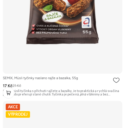
SEMIX, Müsli tyčinky naslano rajče a bazalka, 55g
17 Kč
21 Kč
Slaná müsli tyčinka s příchutí rajčete a bazalky. Je to praktická a rychlá svačina
pro ty, kdo preferují slané chutě. Tyčinka je pečená, plná vlákniny a bez
palmového tuku. Doporučujeme vyzkoušet Zengana, Maliny, Lyofilizované XXL
Prémiová kvalita Výhodná cena Vyzkoušet
AKCE
VÝPRODEJ