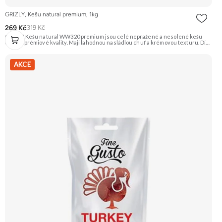
GRIZLY, Kešu natural premium, 1kg
269 Kč
319 Kč
GRIZLY Kešu natural WW320 premium jsou celé nepražené a nesolené kešu
ořechy prémiové kvality. Mají lahodnou nasládlou chuť a krémovou texturu. Díky
své všestrannosti se hodí na zdravé mlsání, do vaření, pečení nebo na výrobu
domácího ořechového másla a rostlinného mléka. Doporučujeme vyzkoušet
Zengana, Kešu WW320, Natural Prémiová kvalita Výhodná cena Vyzkoušet
AKCE