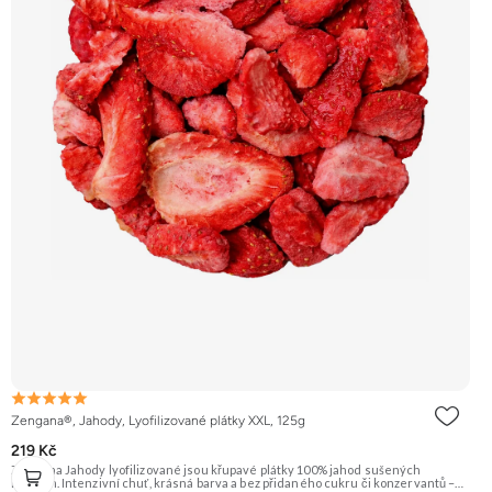
Zengana®, Jahody, Lyofilizované plátky XXL, 125g
219 Kč
Zengana Jahody lyofilizované jsou křupavé plátky 100% jahod sušených
mrazem. Intenzivní chuť, krásná barva a bez přidaného cukru či konzervantů –