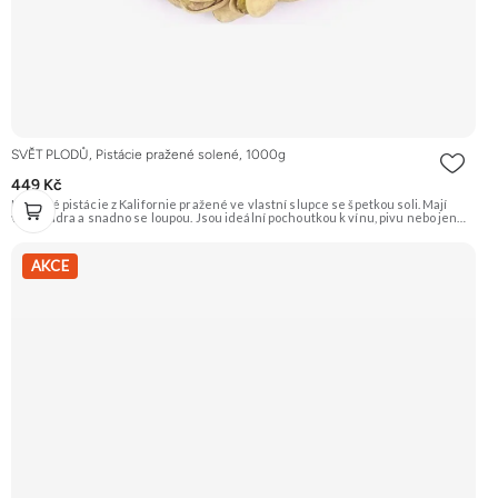
SVĚT PLODŮ, Pistácie pražené solené, 1000g
449 Kč
Křupavé pistácie z Kalifornie pražené ve vlastní slupce se špetkou soli. Mají
velká jádra a snadno se loupou. Jsou ideální pochoutkou k vínu, pivu nebo jen
tak na mlsání. Doporučujeme vyzkoušet Zengana, Pistácie Prémiová kvalita
Výhodná cena Vyzkoušet
AKCE