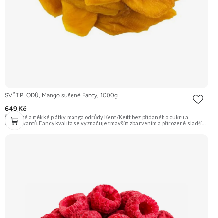
SVĚT PLODŮ, Mango sušené Fancy, 1000g
649 Kč
Šťavnaté a měkké plátky manga odrůdy Kent/Keitt bez přidaného cukru a
konzervantů. Fancy kvalita se vyznačuje tmavším zbarvením a přirozeně sladší
chutí. Skvělé jako zdravá svačina plná energie. Doporučujeme vyzkoušet
Zengana, Mango, Sušené plátky Prémiová kvalita Výhodná cena Vyzkoušet