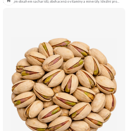
sníženým obsahem sacharidů, obohacená o vitamíny a minerály. Ideální pro
rychlé a efektivní hubnutí. Příchuť pistácie. Doporučujeme vyzkoušet Zengana,
Pistácie Prémiová kvalita Výhodná cena Vyzkoušet