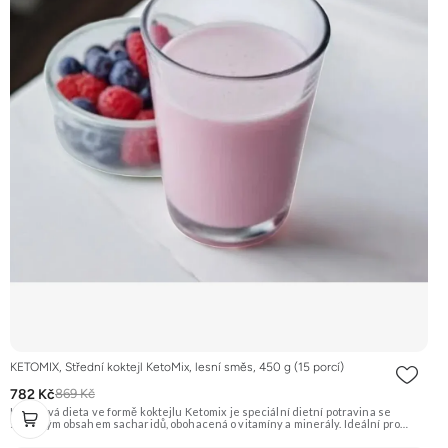
KETOMIX, Střední koktejl KetoMix, lesní směs, 450 g (15 porcí)
782 Kč
869 Kč
Ketonová dieta ve formě koktejlu Ketomix je speciální dietní potravina se
sníženým obsahem sacharidů, obohacená o vitamíny a minerály. Ideální pro
rychlé a efektivní hubnutí. Příchuť lesní směs. Doporučujeme vyzkoušet
Zengana, Pistácie Prémiová kvalita Výhodná cena Vyzkoušet