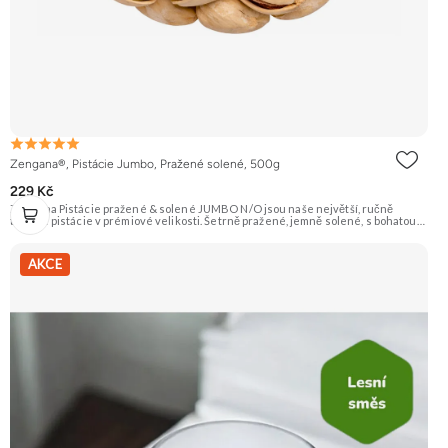
Zengana®, Pistácie Jumbo, Pražené solené, 500g
229 Kč
Zengana Pistácie pražené & solené JUMBO N/O jsou naše největší, ručně
tříděné pistácie v prémiové velikosti. Šetrně pražené, jemně solené, s bohatou
oříškovou chutí a měkkým jádrem. Ideální ke zdravému mlsání, do salátů, na
večerní posezení i jako prémiová pochoutka k vínu. 🟢 100% pistácie ⭐ Jumbo
velikost 🧂 Pražené a solené 😋 Prémiový snack
AKCE