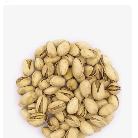
ideální do jogurtu, kaší, müsli i jen tak na mlsání. 🍓 100% jahody ❌ Bez
přidaného cukru ❄️ Lyofilizované 😋 Přirozeně sladká chuť