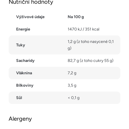
Nutriční hodnoty
Výživové údaje
Na 100 g
Energie
1470 kJ / 351 kcal
1,2 g (z toho nasycené 0,1
Tuky
g)
Sacharidy
82,7 g (z toho cukry 55 g)
Vláknina
7,2 g
Bílkoviny
3,5 g
Sůl
< 0,1 g
Alergeny