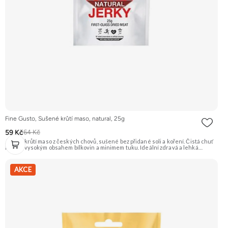
Fine Gusto, Sušené krůtí maso, natural, 25g
59 Kč
64 Kč
Jemné krůtí maso z českých chovů, sušené bez přidané soli a koření. Čistá chuť
masa s vysokým obsahem bílkovin a minimem tuku. Ideální zdravá a lehká
svačina. Na 100 g výrobku je použito 320 g syrového masa. Doporučujeme
vyzkoušet Zengana, Pistácie Prémiová kvalita Výhodná cena Vyzkoušet
AKCE