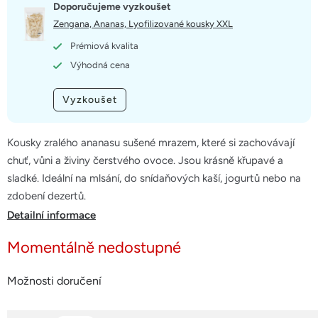
5
Doporučujeme vyzkoušet
hvězdiček.
Zengana, Ananas, Lyofilizované kousky XXL
Prémiová kvalita
Výhodná cena
Vyzkoušet
Kousky zralého ananasu sušené mrazem, které si zachovávají
chuť, vůni a živiny čerstvého ovoce. Jsou krásně křupavé a
sladké. Ideální na mlsání, do snídaňových kaší, jogurtů nebo na
zdobení dezertů.
Detailní informace
Momentálně nedostupné
Možnosti doručení