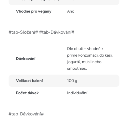
Vhodné pro vegany
Ano
#tab-Složení# #tab-Dávkování#
Dle chuti – vhodné k
přímé konzumaci, do kaší,
Dávkování
jogurtů, müsli nebo
smoothies.
Velikost balení
100 g
Počet dávek
Individuální
#tab-Dávkování#