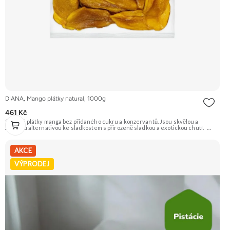
DIANA, Mango plátky natural, 1000g
461 Kč
Sušené plátky manga bez přidaného cukru a konzervantů. Jsou skvělou a
zdravou alternativou ke sladkostem s přirozeně sladkou a exotickou chutí.
Doporučujeme vyzkoušet Zengana, Mango, Sušené plátky Prémiová kvalita
Výhodná cena Vyzkoušet
AKCE
VÝPRODEJ