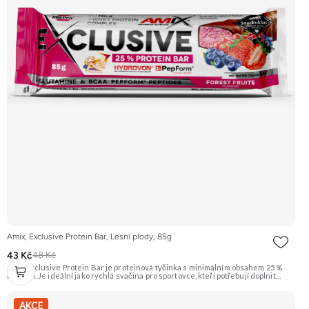
Amix, Exclusive Protein Bar, Lesní plody, 85g
43 Kč
48 Kč
Amix Exclusive Protein Bar je proteinová tyčinka s minimálním obsahem 25 %
bílkovin. Je ideální jako rychlá svačina pro sportovce, kteří potřebují doplnit
kvalitní bílkoviny a energii kdykoliv během dne. Tato varianta má příchuť lesních
plodů. Doporučujeme vyzkoušet Zengana, Pistácie Prémiová kvalita Výhodná
cena Vyzkoušet
AKCE