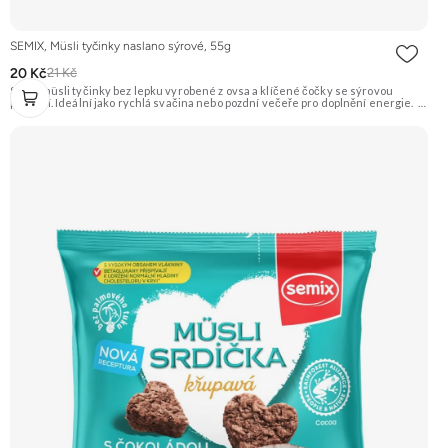
SEMIX, Müsli tyčinky naslano sýrové, 55g
20 Kč
21 Kč
Slané müsli tyčinky bez lepku vyrobené z ovsa a klíčené čočky se sýrovou
příchutí. Ideální jako rychlá svačina nebo pozdní večeře pro doplnění energie.
Doporučujeme vyzkoušet Zengana, Maliny, Lyofilizované XXL Prémiová kvalita
Výhodná cena Vyzkoušet