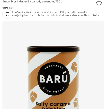
Emco, Mysli křupavé - Jahody a mandle, 750g
109 Kč
Křupavé pečené müsli s ovesnými vločkami, plátky mandlí a kousky
lyofilizovaných jahod. Je to oblíbená snídaňová klasika, která skvěle chutná s
mlékem, jogurtem nebo jen tak samotná. Doporučujeme vyzkoušet Zengana,
Maliny, Lyofilizované XXL Prémiová kvalita Výhodná cena Vyzkoušet