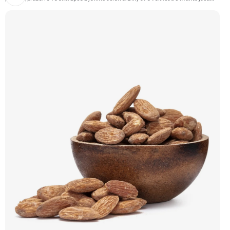
ideální jako luxusní snack k vínu či pivu, nebo jen tak na mlsání.
Doporučujeme vyzkoušet Zengana, Pistácie Prémiová kvalita Výhodná cena
Vyzkoušet