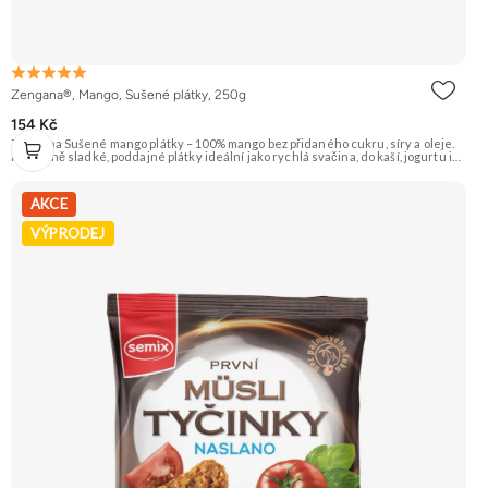
Zengana®, Mango, Sušené plátky, 250g
154 Kč
Zengana Sušené mango plátky – 100% mango bez přidaného cukru, síry a oleje.
Přirozeně sladké, poddajné plátky ideální jako rychlá svačina, do kaší, jogurtu i
na pečení. 🥭 100% mango ❌ Bez přidaného cukru 😋 Sladká exotická chuť 🍬
Alternativa sladkostí
AKCE
VÝPRODEJ