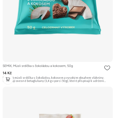
SEMIX, Müsli srdíčka s čokoládou a kokosem, 50g
14 Kč
Křupavá müsli srdíčka s čokoládou, kokosem a vysokým obsahem vlákniny.
Obsahují ovesné betaglukany (1,4 g v porci 50 g), které přispívají k udržení
normální hladiny cholesterolu v krvi. Doporučujeme vyzkoušet Zengana,
Maliny, Lyofilizované XXL Prémiová kvalita Výhodná cena Vyzkoušet