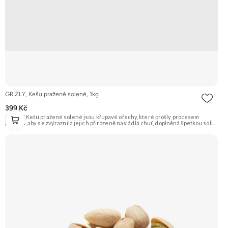
GRIZLY, Kešu pražené solené, 1kg
399 Kč
GRIZLY Kešu pražené solené jsou křupavé ořechy, které prošly procesem
pražení, aby se zvýraznila jejich přirozeně nasládlá chuť, doplněná špetkou soli.
Jsou ideálním snackem pro každou příležitost. Doporučujeme vyzkoušet
Zengana, Kešu WW320, Pražené solené Prémiová kvalita Výhodná cena
Vyzkoušet