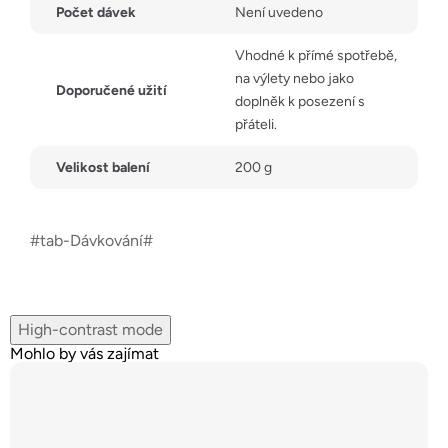
Počet dávek
Není uvedeno
Vhodné k přímé spotřebě,
na výlety nebo jako
Doporučené užití
doplněk k posezení s
přáteli.
Velikost balení
200 g
#tab-Dávkování#
High-contrast mode
Mohlo by vás zajímat