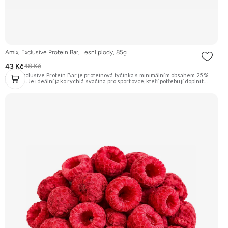
Amix, Exclusive Protein Bar, Lesní plody, 85g
43 Kč
48 Kč
Amix Exclusive Protein Bar je proteinová tyčinka s minimálním obsahem 25 %
bílkovin. Je ideální jako rychlá svačina pro sportovce, kteří potřebují doplnit
kvalitní bílkoviny a energii kdykoliv během dne. Tato varianta má příchuť lesních
plodů. Doporučujeme vyzkoušet Zengana, Pistácie Prémiová kvalita Výhodná
cena Vyzkoušet