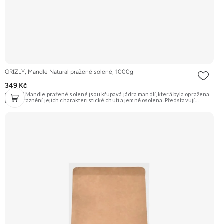
GRIZLY, Mandle Natural pražené solené, 1000g
349 Kč
GRIZLY Mandle pražené solené jsou křupavá jádra mandlí, která byla opražena
pro zvýraznění jejich charakteristické chuti a jemně osolena. Představují
skvělou slanou pochoutku, která je ideální k vínu nebo jen tak na mlsání.
Doporučujeme vyzkoušet Zengana, Mandle Prémiová kvalita Výhodná cena
Vyzkoušet