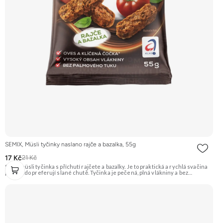
SEMIX, Müsli tyčinky naslano rajče a bazalka, 55g
17 Kč
21 Kč
Slaná müsli tyčinka s příchutí rajčete a bazalky. Je to praktická a rychlá svačina
pro ty, kdo preferují slané chutě. Tyčinka je pečená, plná vlákniny a bez
palmového tuku. Doporučujeme vyzkoušet Zengana, Maliny, Lyofilizované XXL
Prémiová kvalita Výhodná cena Vyzkoušet