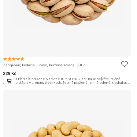
Zengana®, Pistácie Jumbo, Pražené solené, 500g
229 Kč
Zengana Pistácie pražené & solené JUMBO N/O jsou naše největší, ručně
tříděné pistácie v prémiové velikosti. Šetrně pražené, jemně solené, s bohatou
oříškovou chutí a měkkým jádrem. Ideální ke zdravému mlsání, do salátů, na
večerní posezení i jako prémiová pochoutka k vínu. 🟢 100% pistácie ⭐ Jumbo
velikost 🧂 Pražené a solené 😋 Prémiový snack