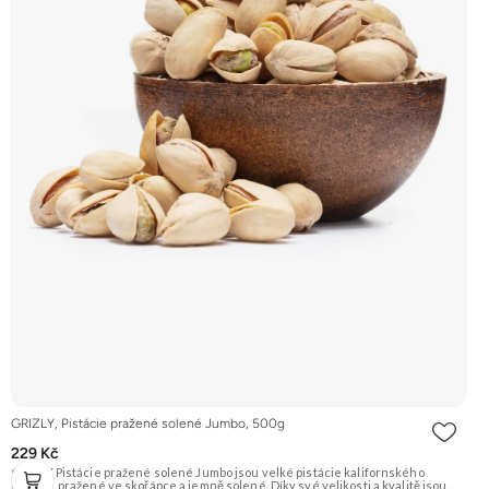
GRIZLY, Pistácie pražené solené Jumbo, 500g
229 Kč
GRIZLY Pistácie pražené solené Jumbo jsou velké pistácie kalifornského
původu, pražené ve skořápce a jemně solené. Díky své velikosti a kvalitě jsou