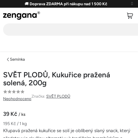
Přejít
🚚
Doprava ZDARMA při nákupu nad 1 500 Kč
na
obsah
Semínka
SVĚT PLODŮ, Kukuřice pražená
solená, 200g
Průměrné
Značka:
SVĚT PLODŮ
Neohodnoceno
hodnocení
produktu
39 Kč
/ ks
je
Měrná
195 Kč / 1 kg
0,0
cena:
Křupavá pražená kukuřice se solí je oblíbený slaný snack, který
z