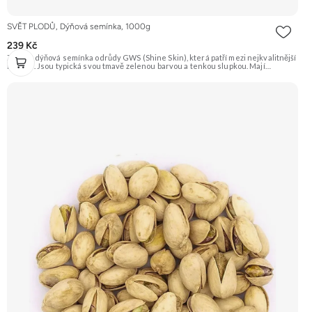
SVĚT PLODŮ, Dýňová semínka, 1000g
239 Kč
Zelená dýňová semínka odrůdy GWS (Shine Skin), která patří mezi nejkvalitnější
na trhu. Jsou typická svou tmavě zelenou barvou a tenkou slupkou. Mají
příjemnou oříškovou chuť a jsou skvělá na mlsání, do salátů, polévek nebo na
pečení. Doporučujeme vyzkoušet Zengana, Pistácie Prémiová kvalita Výhodná
cena Vyzkoušet