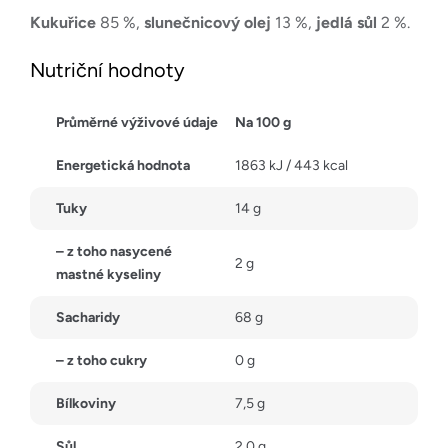
Kukuřice
85 %,
slunečnicový olej
13 %,
jedlá sůl
2 %.
Nutriční hodnoty
Průměrné výživové údaje
Na 100 g
Energetická hodnota
1863 kJ / 443 kcal
Tuky
14 g
– z toho nasycené
2 g
mastné kyseliny
Sacharidy
68 g
– z toho cukry
0 g
Bílkoviny
7,5 g
Sůl
2,0 g