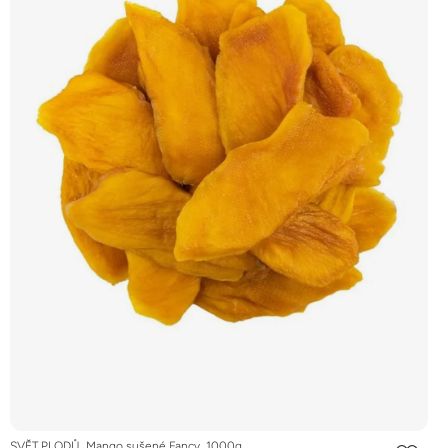
SVĚT PLODŮ, Mango sušené Fancy, 1000g