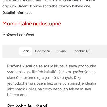
představuje skvělou alternativu k tradičním brambůrkům a
5
chipsům. Určeno k přímé spotřebě kdykoliv během dne.
hvězdiček.
Detailní informace
Momentálně nedostupné
Možnosti doručení
Popis
Hodnocení
Diskuze
Podobné (8)
Pražená kukuřice se solí
je křupavá slaná pochoutka
vyrobená z kvalitních kukuřičných zrn, pražených na
slunečnicovém oleji a jemně solených. Díky
jednoduchému složení bez umělých přísad je ideální
jako snack k pivu, na cesty nebo jen tak na mlsání
během dne.
Pro koho je určená