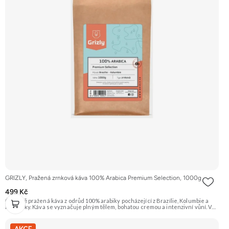
GRIZLY, Pražená zrnková káva 100% Arabica Premium Selection, 1000g
499 Kč
Čerstvě pražená káva z odrůd 100% arabiky pocházející z Brazílie, Kolumbie a
Kostariky. Káva se vyznačuje plným tělem, bohatou cremou a intenzivní vůní. V
chuti ucítíte tóny čokolády, oříšků a ovoce s jemnou aciditou. Vhodná pro
přípravu espressa i filtrované kávy. Doporučujeme vyzkoušet Zengana,
Pistácie Prémiová kvalita Výhodná cena Vyzkoušet