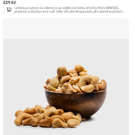
229 Kč
Zengana Kešu pražené & solené jsou výběrové kešu ořechy třídy WW320,
šetrně pražené a dochucené solí. Díky ideální křupavosti, přirozeně máslové
chuti a kvalitním rostlinným tukům jsou perfektní jako rychlá svačina, do salátů
nebo pro zdravé mlsání kdykoliv během dne. 🌰 100% kešu ⭐Výběrová kvalita
WW320 🧂 Jemně solené 😋 Ideální snack