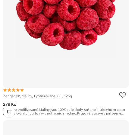
Zengana®, Maliny, Lyofilizované XXL, 125g
279 Kč
Zengana Lyofilizované Maliny jsou 100% celé plody, sušené hlubokým mrazem
pro zachování chuti, barvy a nutričních hodnot. Křupavé, voňavé a přirozeně
sladkokyselé – ideální do jogurtů, kaší, smoothie i na svačinu. 🍓 100% maliny ❌
Bez přidaného cukru ❄️ Lyofilizované 😋 Svěží sladkokyselá chuť