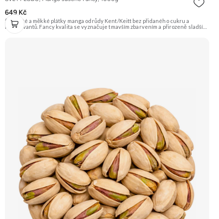
649 Kč
Šťavnaté a měkké plátky manga odrůdy Kent/Keitt bez přidaného cukru a
konzervantů. Fancy kvalita se vyznačuje tmavším zbarvením a přirozeně sladší
chutí. Skvělé jako zdravá svačina plná energie. Doporučujeme vyzkoušet
Zengana, Mango, Sušené plátky Prémiová kvalita Výhodná cena Vyzkoušet