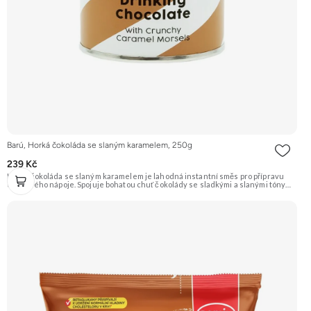
Barú, Horká čokoláda se slaným karamelem, 250g
239 Kč
Horká čokoláda se slaným karamelem je lahodná instantní směs pro přípravu
oblíbeného nápoje. Spojuje bohatou chuť čokolády se sladkými a slanými tóny
karamelu. Ideální pro zahřátí a chvíle pohody. Doporučujeme vyzkoušet
Zengana, Mango, Sušené plátky Prémiová kvalita Výhodná cena Vyzkoušet