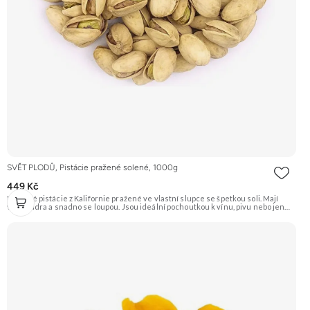
SVĚT PLODŮ, Pistácie pražené solené, 1000g
449 Kč
Křupavé pistácie z Kalifornie pražené ve vlastní slupce se špetkou soli. Mají
velká jádra a snadno se loupou. Jsou ideální pochoutkou k vínu, pivu nebo jen
tak na mlsání. Doporučujeme vyzkoušet Zengana, Pistácie Prémiová kvalita
Výhodná cena Vyzkoušet