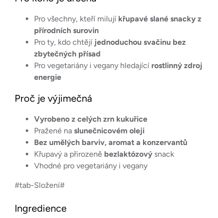
Pro všechny, kteří milují
křupavé slané snacky z
přírodních surovin
Pro ty, kdo chtějí
jednoduchou svačinu bez
zbytečných přísad
Pro vegetariány i vegany hledající
rostlinný zdroj
energie
Proč je výjimečná
Vyrobeno z celých zrn kukuřice
Pražené na
slunečnicovém oleji
Bez umělých barviv, aromat a konzervantů
Křupavý a přirozeně
bezlaktózový
snack
Vhodné pro vegetariány i vegany
#tab-Složení#
Ingredience