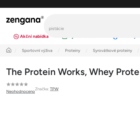
Přejít
na
obsah
Akční nabídka
Výhodná balení
Novinky
Úvod
Sportovní výživa
Proteiny
Syrovátkové proteiny
The Protein Works, Whey Protei
Průměrné
Značka:
TPW
Neohodnoceno
hodnocení
produktu
je
0,0
z
5
hvězdiček.