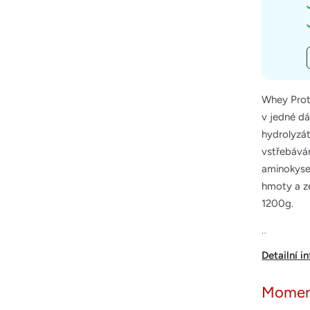
Whey Prote
v jedné dá
hydrolyzá
vstřebáván
aminokysel
hmoty a ze
1200g.
¨
Detailní i
Momen