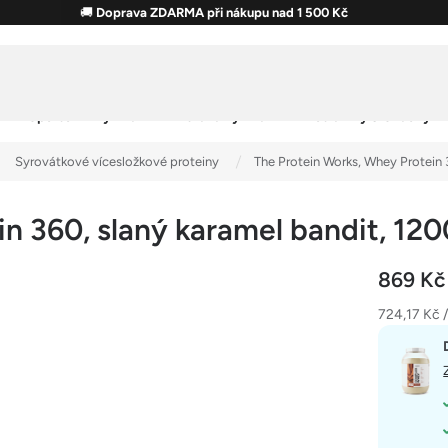
🚚
Doprava ZDARMA při nákupu nad 1 500 Kč
Sportovní výživa
Zdravá výživa
Potraviny & Snacky
Syrovátkové vícesložkové proteiny
The Protein Works, Whey Protein 
n 360, slaný karamel bandit, 12
869 K
Měrná
724,17 Kč /
cena: