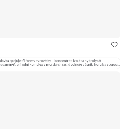
vka spojuje tři formy syrovátky – koncentrát, izolát a hydrolyzát –
amin®, přírodní komplex z mořských řas, doplňuje vápník, hořčík a stopové
3 formy syrovátky 💪 Růst svalů ⚡ Rychlá regenerace 🧪 Enzymy & minerály 😋