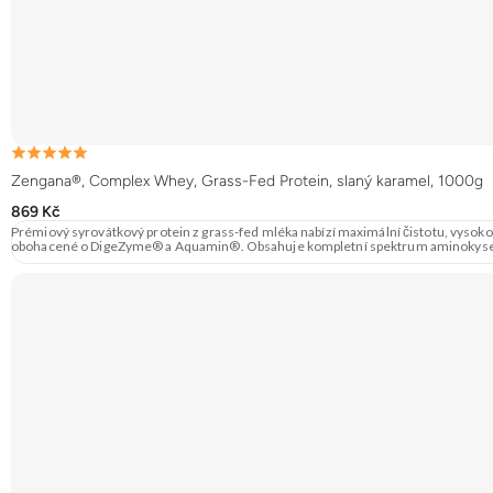
Zengana®, Complex Whey, Grass-Fed Protein, slaný karamel, 1000g
869 Kč
Prémiový syrovátkový protein z grass-fed mléka nabízí maximální čistotu, vysokou
obohacené o DigeZyme® a Aquamin®. Obsahuje kompletní spektrum aminokyselin v
prvky pro optimální regeneraci a funkci svalů. Výsledkem je protein s vynikající 
Skvělá chuť