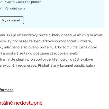
Kvalitní Grass-Fed protein
Výhodná cena
Vyzkoušet
in 360 je vícesložkový protein, který obsahuje až 23 g bílkovin
vce. Ty pocházejí ze syrovátkového koncentrátu, izolátu,
tu, mléčného a sójového proteinu. Díky tomu má různé doby
í a postará se tak o postupné zásobování svalů
inami. Je ideální pro sportovce, kteří usilují o růst svalové
fektivnění regenerace. Příchuť Slaný karamel bandit, balení
nformace
tálně nedostupné