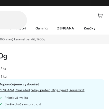
Příslušenství
Gaming
ZENGANA
Značky
360, slaný karamel bandit, 1200g
00g
č
/ ks
 1 kg
Doporučujeme vyzkoušet
ZENGANA, Grass-fed, Whey protein, DigeZyme®, Aquamin®
Prémiová kvalita
Skvělá chuť a rozpustnost