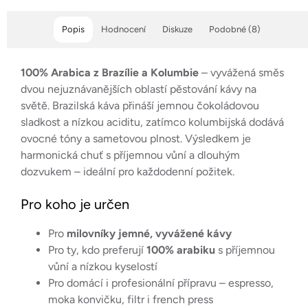
Popis
Hodnocení
Diskuze
Podobné (8)
100% Arabica z Brazílie a Kolumbie
– vyvážená směs
dvou nejuznávanějších oblastí pěstování kávy na
světě. Brazilská káva přináší jemnou čokoládovou
sladkost a nízkou aciditu, zatímco kolumbijská dodává
ovocné tóny a sametovou plnost. Výsledkem je
harmonická chuť s příjemnou vůní a dlouhým
dozvukem – ideální pro každodenní požitek.
Pro koho je určen
Pro
milovníky jemné, vyvážené kávy
Pro ty, kdo preferují
100% arabiku
s příjemnou
vůní a nízkou kyselostí
Pro domácí i profesionální přípravu – espresso,
moka konvičku, filtr i french press