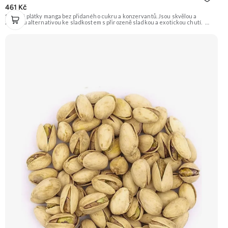
461 Kč
Sušené plátky manga bez přidaného cukru a konzervantů. Jsou skvělou a
zdravou alternativou ke sladkostem s přirozeně sladkou a exotickou chutí.
Doporučujeme vyzkoušet Zengana, Mango, Sušené plátky Prémiová kvalita
Výhodná cena Vyzkoušet