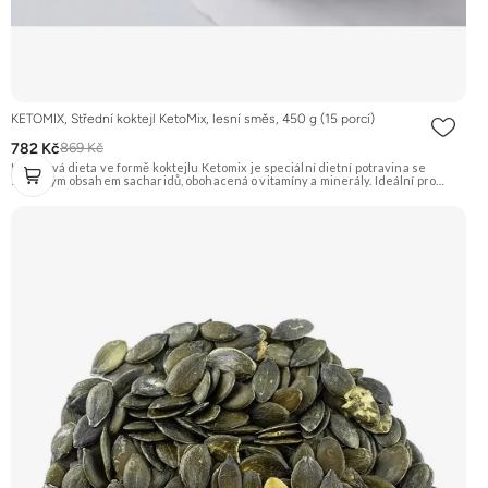
KETOMIX, Střední koktejl KetoMix, lesní směs, 450 g (15 porcí)
782 Kč
869 Kč
Ketonová dieta ve formě koktejlu Ketomix je speciální dietní potravina se
sníženým obsahem sacharidů, obohacená o vitamíny a minerály. Ideální pro
rychlé a efektivní hubnutí. Příchuť lesní směs. Doporučujeme vyzkoušet
Zengana, Pistácie Prémiová kvalita Výhodná cena Vyzkoušet