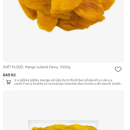
SVĚT PLODŮ, Mango sušené Fancy, 1000g
649 Kč
Šťavnaté a měkké plátky manga odrůdy Kent/Keitt bez přidaného cukru a
konzervantů. Fancy kvalita se vyznačuje tmavším zbarvením a přirozeně sladší
chutí. Skvělé jako zdravá svačina plná energie. Doporučujeme vyzkoušet
Zengana, Mango, Sušené plátky Prémiová kvalita Výhodná cena Vyzkoušet