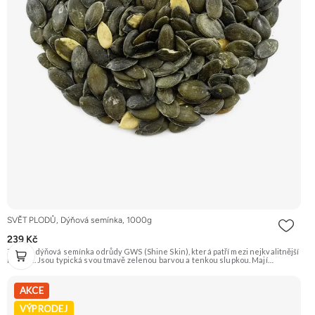
SVĚT PLODŮ, Dýňová semínka, 1000g
239 Kč
Zelená dýňová semínka odrůdy GWS (Shine Skin), která patří mezi nejkvalitnější
na trhu. Jsou typická svou tmavě zelenou barvou a tenkou slupkou. Mají
příjemnou oříškovou chuť a jsou skvělá na mlsání, do salátů, polévek nebo na
pečení. Doporučujeme vyzkoušet Zengana, Pistácie Prémiová kvalita Výhodná
cena Vyzkoušet
AKCE
VÝPRODEJ