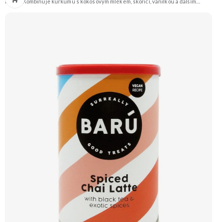
mléka. Kombinuje kurkumu s kokosovým mlékem, skořicí, vanilkou a dalším
kořením. Tento hřejivý nápoj neobsahuje kofein a je přirozeně bezlepkový a
veganský. Doporučujeme vyzkoušet Zengana, Pistácie Prémiová kvalita
Výhodná cena Vyzkoušet