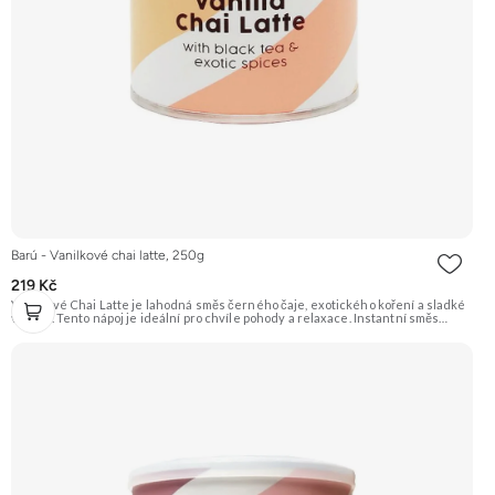
Barú - Vanilkové chai latte, 250g
219 Kč
Vanilkové Chai Latte je lahodná směs černého čaje, exotického koření a sladké
vanilky. Tento nápoj je ideální pro chvíle pohody a relaxace. Instantní směs
umožňuje rychlou a snadnou přípravu bez nutnosti složitého vaření.
Doporučujeme vyzkoušet Zengana, Mango, Sušené plátky Prémiová kvalita
Výhodná cena Vyzkoušet