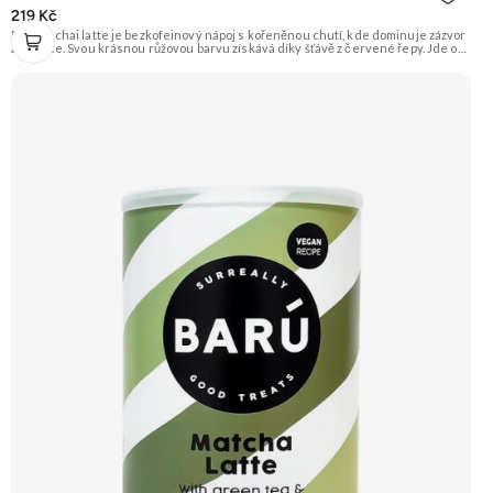
219 Kč
Růžové chai latte je bezkofeinový nápoj s kořeněnou chutí, kde dominuje zázvor
a skořice. Svou krásnou růžovou barvu získává díky šťávě z červené řepy. Jde o
instantní směs pro rychlou a snadnou přípravu horkého nápoje. Doporučujeme
vyzkoušet Zengana, Mango, Sušené plátky Prémiová kvalita Výhodná cena
Vyzkoušet