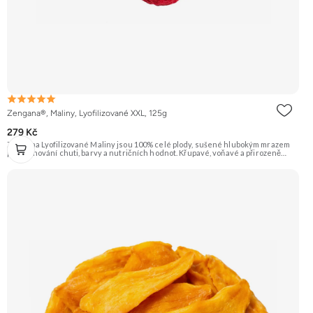
Zengana®, Maliny, Lyofilizované XXL, 125g
279 Kč
Zengana Lyofilizované Maliny jsou 100% celé plody, sušené hlubokým mrazem
pro zachování chuti, barvy a nutričních hodnot. Křupavé, voňavé a přirozeně
sladkokyselé – ideální do jogurtů, kaší, smoothie i na svačinu. 🍓 100% maliny ❌
Bez přidaného cukru ❄️ Lyofilizované 😋 Svěží sladkokyselá chuť