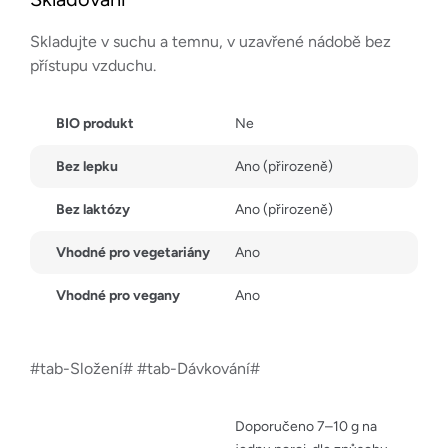
Skladujte v suchu a temnu, v uzavřené nádobě bez
přístupu vzduchu.
BIO produkt
Ne
Bez lepku
Ano (přirozeně)
Bez laktózy
Ano (přirozeně)
Vhodné pro vegetariány
Ano
Vhodné pro vegany
Ano
#tab-Složení# #tab-Dávkování#
Doporučeno 7–10 g na