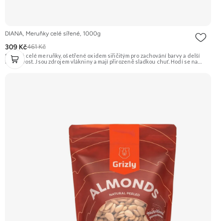
DIANA, Meruňky celé sířené, 1000g
309 Kč
461 Kč
Sušené celé meruňky, ošetřené oxidem siřičitým pro zachování barvy a delší
trvanlivost. Jsou zdrojem vlákniny a mají přirozeně sladkou chuť. Hodí se na
přímou konzumaci, pečení i vaření. Doporučujeme vyzkoušet Zengana, Mango,
Sušené plátky Prémiová kvalita Výhodná cena Vyzkoušet