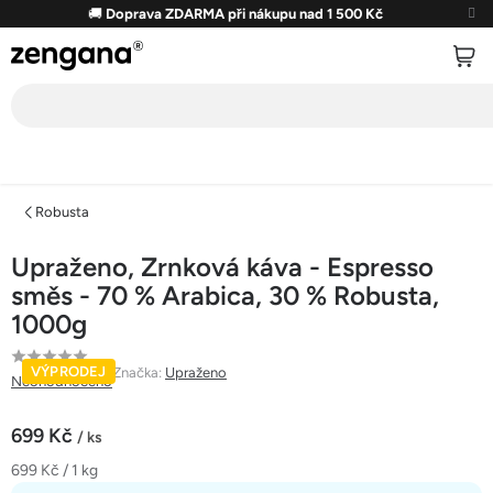
Přejít
🚚
Doprava ZDARMA při nákupu nad 1 500 Kč
na
obsah
Robusta
Upraženo, Zrnková káva - Espresso
směs - 70 % Arabica, 30 % Robusta,
1000g
Průměrné
VÝPRODEJ
Značka:
Upraženo
Neohodnoceno
hodnocení
produktu
699 Kč
/ ks
je
Měrná
699 Kč / 1 kg
0,0
cena: