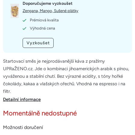
z
Doporučujeme vyzkoušet
5
Zengana, Mango, Sušené plátky
hvězdiček.
Prémiová kvalita
Výhodná cena
Vyzkoušet
Startovací směs je nejprodávanější káva z pražírny
UPRaŽENO.cz. Jde o kombinaci jihoamerických arabik s plnou,
vyváženou a stabilní chutí. Bez výrazné acidity, s tóny hořké
čokolády, kakaa a vlašských ořechů. Vhodná na espresso i na
filtr.
Detailní informace
Momentálně nedostupné
Možnosti doručení