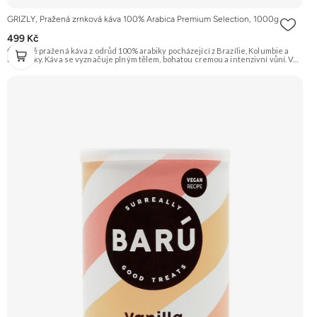
GRIZLY, Pražená zrnková káva 100% Arabica Premium Selection, 1000g
499 Kč
Čerstvě pražená káva z odrůd 100% arabiky pocházející z Brazílie, Kolumbie a
Kostariky. Káva se vyznačuje plným tělem, bohatou cremou a intenzivní vůní. V
chuti ucítíte tóny čokolády, oříšků a ovoce s jemnou aciditou. Vhodná pro
přípravu espressa i filtrované kávy. Doporučujeme vyzkoušet Zengana,
Pistácie Prémiová kvalita Výhodná cena Vyzkoušet