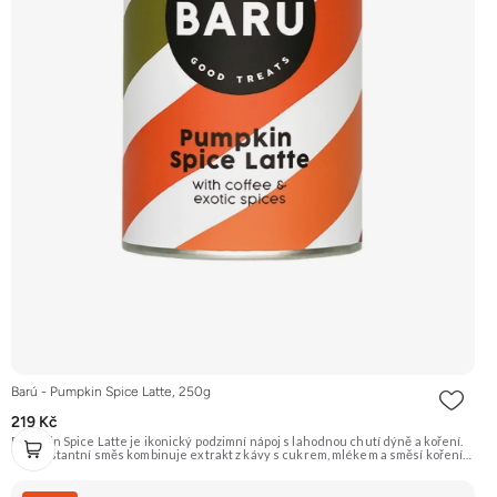
Barú - Pumpkin Spice Latte, 250g
219 Kč
Pumpkin Spice Latte je ikonický podzimní nápoj s lahodnou chutí dýně a koření.
Tato instantní směs kombinuje extrakt z kávy s cukrem, mlékem a směsí koření
jako je skořice, muškátový oříšek a zázvor pro rychlou přípravu oblíbeného
nápoje. Doporučujeme vyzkoušet Zengana, Mango, Sušené plátky Prémiová
kvalita Výhodná cena Vyzkoušet