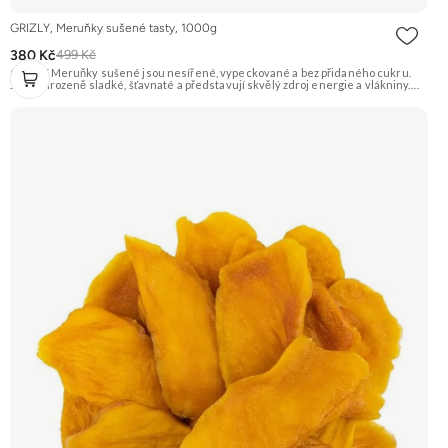
GRIZLY, Meruňky sušené tasty, 1000g
380 Kč
499 Kč
GRIZLY Meruňky sušené jsou nesířené, vypeckované a bez přidaného cukru.
Jsou přirozeně sladké, šťavnaté a představují skvělý zdroj energie a vlákniny.
Hodí se na zdravé mlsání, do pečení, vaření nebo do snídaňových kaší a müsli.
Doporučujeme vyzkoušet Zengana, Mango, Sušené plátky Prémiová kvalita
Výhodná cena Vyzkoušet