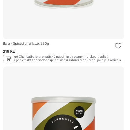
Barú - Spiced chai latte, 250g
219 Kč
Kořeněné Chai Latte je aromatický nápoj inspirovaný indickou tradicí.
Kombinuje extrakt z černého čaje se směsí zahřívacího koření jako je skořice a
zázvor. Tato instantní směs je ideální pro rychlou přípravu lahodného a
povzbuzujícího nápoje. Doporučujeme vyzkoušet Zengana, Mango, Sušené
plátky Prémiová kvalita Výhodná cena Vyzkoušet