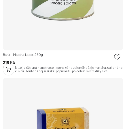
Barú - Matcha Latte, 250g
219 Kč
Matcha latte je úžasná kombinace japonského zeleného čaje matcha, sušeného
mléka a cukru. Tento nápoj si získal popularitu po celém světě díky své
jedinečné chuti a zdravotním přínosům. Doporučujeme vyzkoušet Zengana,
Mango, Sušené plátky Prémiová kvalita Výhodná cena Vyzkoušet