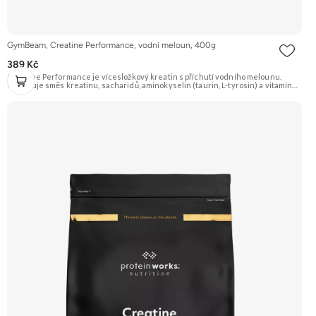
GymBeam, Creatine Performance, vodní meloun, 400g
389 Kč
Creatine Performance je vícesložkový kreatin s příchutí vodního melounu.
Obsahuje směs kreatinu, sacharidů, aminokyselin (taurin, L-tyrosin) a vitamínů.
Podporuje růst svalové hmoty, zvyšuje sílu, výkonnost a urychluje regeneraci.
Doporučujeme vyzkoušet Zengana, Kreatin monohydrát Prémiová kvalita Dobrá
rozpustnost Výhodná cena Vyzkoušet