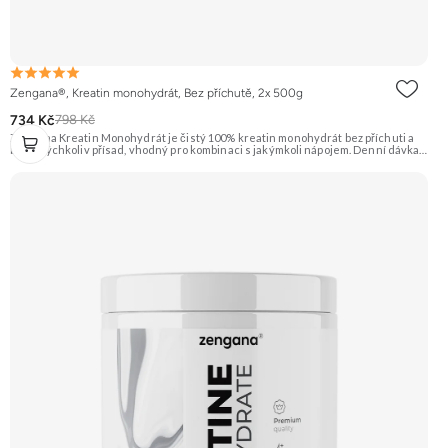
Zengana®, Kreatin monohydrát, Bez příchutě, 2x 500g
734 Kč
798 Kč
Zengana Kreatin Monohydrát je čistý 100% kreatin monohydrát bez příchuti a
bez jakýchkoliv přísad, vhodný pro kombinaci s jakýmkoli nápojem. Denní dávka 5
g pokrývá doporučený příjem pro efekt na výkon při opakovaných krátkodobých,
vysoce intenzivních aktivitách. Ideální pro sílu, explozivitu a nárůst svalové
hmoty při dlouhodobém užívání. 💊 100% kreatin monohydrát ⚡ Více síly 🔁 Více
opakování 🔋 Energie pro svaly 🧪 Ověřená forma 🌱 Čisté složení