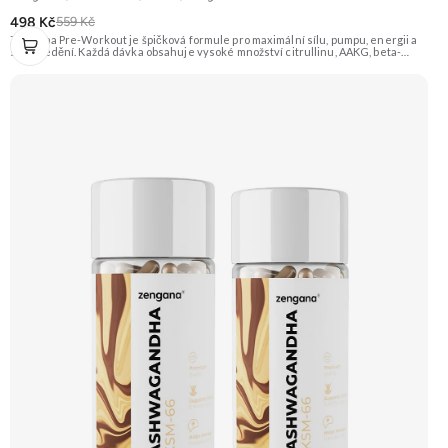
498 Kč
559 Kč
Zengana Pre-Workout je špičková formule pro maximální sílu, pumpu, energii a
soustředění. Každá dávka obsahuje vysoké množství citrullinu, AAKG, beta-
alaninu a glycerolu pro intenzivní prokrvení a podporu výkonu. O mentální
ostrost se starají NALT, citikolin, L-tyrosin, Rhodiola a ginkgo, zatímco bezvodý
kofein a zelený čaj pomáhají nastartovat energii bez dojezdu. Transparentní
složení, účinné dávky a bez zbytečných nesmyslů. ⚡ Energie před tréninkem 💪
Vyšší výkon 🔥 Intenzivní pumpa 🧠 Fokus a soustředění 🧬 Komplexní složení ☕
250 mg kofeinu