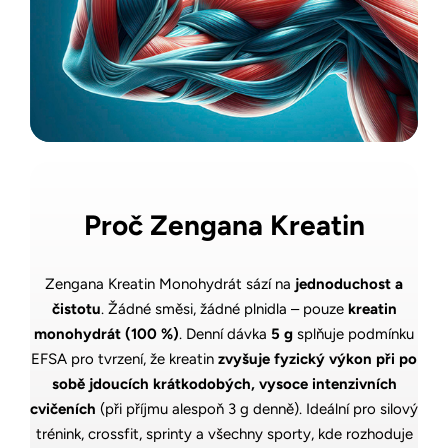
Proč Zengana Kreatin
Zengana Kreatin Monohydrát sází na
jednoduchost a
čistotu
. Žádné směsi, žádné plnidla – pouze
kreatin
monohydrát (100 %)
. Denní dávka
5 g
splňuje podmínku
EFSA pro tvrzení, že kreatin
zvyšuje fyzický výkon při po
sobě jdoucích krátkodobých, vysoce intenzivních
cvičeních
(při příjmu alespoň 3 g denně). Ideální pro silový
trénink, crossfit, sprinty a všechny sporty, kde rozhoduje