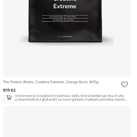
The Protein Works, Creatine Extreme, Orange Burst, 400g
919 Kč
Creatine Extreme je inovativní kreatinová směs, která kombinuje dva druhy
kreatinu (monohydrát a glukonát) se synergickými složkami jako beta-alanin,
AAKG a taurin. Obsahuje také rychle vstřebatelné sacharidy (dextrózu a
maltodextrin) pro doplnění energie a lepší vstřebávání kreatinu. Příchuť Orange
Burst (Pomeranč). Doporučujeme vyzkoušet Zengana, Kreatin monohydrát
Prémiová kvalita Dobrá rozpustnost Výhodná cena Vyzkoušet