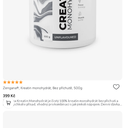
Zengana®, Kreatin monohydrát, Bez příchutě, 500g
399 Kč
Zengana Kreatin Monohydrát je čistý 100% kreatin monohydrát bez příchuti a
bez jakýchkoliv přísad, vhodný pro kombinaci s jakýmkoli nápojem. Denní dávka 5
g pokrývá doporučený příjem pro efekt na výkon při opakovaných krátkodobých,
vysoce intenzivních aktivitách. Ideální pro sílu, explozivitu a nárůst svalové
hmoty při dlouhodobém užívání. 💊 100% kreatin monohydrát ⚡ Více síly 🔁 Více
opakování 🔋 Energie pro svaly 🧪 Ověřená forma 🌱 Čisté složení