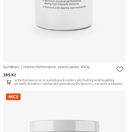
GymBeam, Creatine Performance, zelené jablko, 400g
389 Kč
Creatine Performance je vícesložkový kreatin s příchutí kyselého jablka.
Obsahuje směs kreatinu, sacharidů, aminokyselin (taurin, L-tyrosin) a vitamínů.
Podporuje růst svalové hmoty, zvyšuje sílu, výkonnost a urychluje regeneraci.
Doporučujeme vyzkoušet Zengana, Kreatin monohydrát Prémiová kvalita Dobrá
rozpustnost Výhodná cena Vyzkoušet
AKCE