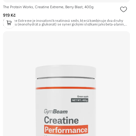
The Protein Works, Creatine Extreme, Berry Blast, 400g
919 Kč
Creatine Extreme je inovativní kreatinová směs, která kombinuje dva druhy
kreatinu (monohydrát a glukonát) se synergickými složkami jako beta-alanin,
AAKG a taurin. Obsahuje také rychle vstřebatelné sacharidy (dextrózu a
maltodextrin) pro doplnění energie a lepší vstřebávání kreatinu. Příchuť Berry
Blast (lesní ovoce). Doporučujeme vyzkoušet Zengana, Kreatin monohydrát
Prémiová kvalita Dobrá rozpustnost Výhodná cena Vyzkoušet