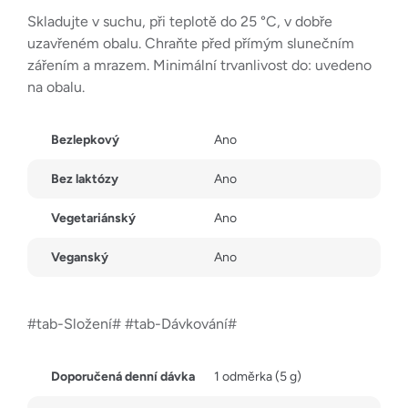
Skladujte v suchu, při teplotě do 25 °C, v dobře
uzavřeném obalu. Chraňte před přímým slunečním
zářením a mrazem. Minimální trvanlivost do: uvedeno
na obalu.
Bezlepkový
Ano
Bez laktózy
Ano
Vegetariánský
Ano
Veganský
Ano
#tab-Složení# #tab-Dávkování#
Doporučená denní dávka
1 odměrka (5 g)