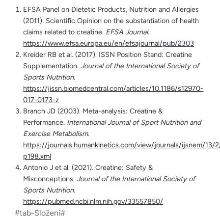
EFSA Panel on Dietetic Products, Nutrition and Allergies
(2011). Scientific Opinion on the substantiation of health
claims related to creatine.
EFSA Journal
.
https://www.efsa.europa.eu/en/efsajournal/pub/2303
Kreider RB et al. (2017). ISSN Position Stand: Creatine
Supplementation.
Journal of the International Society of
Sports Nutrition
.
https://jissn.biomedcentral.com/articles/10.1186/s12970-
017-0173-z
Branch JD (2003). Meta-analysis: Creatine &
Performance.
International Journal of Sport Nutrition and
Exercise Metabolism
.
https://journals.humankinetics.com/view/journals/ijsnem/13/2/
p198.xml
Antonio J et al. (2021). Creatine: Safety &
Misconceptions.
Journal of the International Society of
Sports Nutrition
.
https://pubmed.ncbi.nlm.nih.gov/33557850/
#tab-Složení#