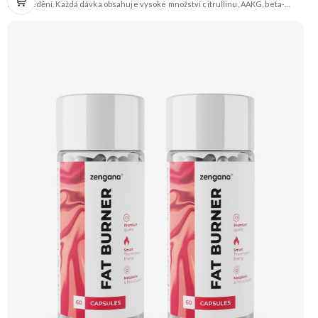
soustředění. Každá dávka obsahuje vysoké množství citrullinu, AAKG, beta-
alaninu a glycerolu pro intenzivní prokrvení a podporu výkonu. O mentální
ostrost se starají NALT, citikolin, L-tyrosin, Rhodiola a ginkgo, zatímco bezvodý
kofein a zelený čaj pomáhají nastartovat energii bez dojezdu. Transparentní
složení, účinné dávky a bez zbytečných nesmyslů. ⚡ Energie před tréninkem 💪
Vyšší výkon 🔥 Intenzivní pumpa 🧠 Fokus a soustředění 🧬 Komplexní složení ☕
250 mg kofeinu