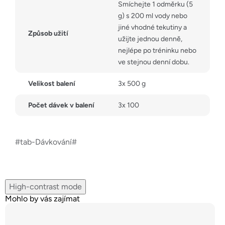
Smíchejte 1 odměrku (5
g) s 200 ml vody nebo
jiné vhodné tekutiny a
Způsob užití
užijte jednou denně,
nejlépe po tréninku nebo
ve stejnou denní dobu.
Velikost balení
3x 500 g
Počet dávek v balení
3x 100
#tab-Dávkování#
High-contrast mode
Mohlo by vás zajímat