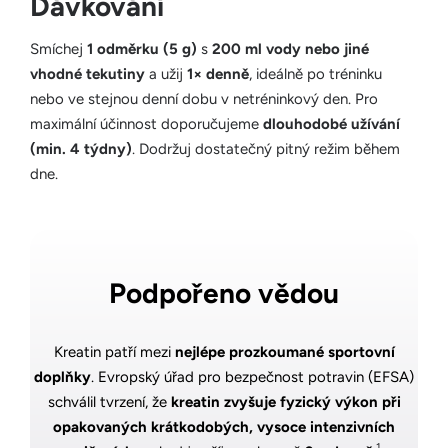
Dávkování
Smíchej
1 odměrku (5 g)
s
200 ml vody nebo jiné
vhodné tekutiny
a užij
1× denně
, ideálně po tréninku
nebo ve stejnou denní dobu v netréninkový den. Pro
maximální účinnost doporučujeme
dlouhodobé užívání
(min. 4 týdny)
. Dodržuj dostatečný pitný režim během
dne.
Podpořeno vědou
Kreatin patří mezi
nejlépe prozkoumané sportovní
doplňky
. Evropský úřad pro bezpečnost potravin (EFSA)
schválil tvrzení, že
kreatin zvyšuje fyzický výkon při
opakovaných krátkodobých, vysoce intenzivních
1