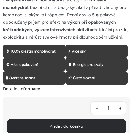
Zengana Kreatin Monohydrát
je čistý
100% kreatin
5
monohydrát
bez příchuti
a bez jakýchkoliv přísad, vhodný pro
hvězdiček.
kombinaci s jakýmkoli nápojem. Denní dávka
5 g
pokrývá
doporučený příjem pro efekt na
výkon při opakovaných
krátkodobých, vysoce intenzivních aktivitách
. Ideální pro sílu,
explozivitu a nárůst svalové hmoty při dlouhodobém užívání.
💊 100% kreatin monohydrát
⚡ Více síly
🔁 Více opakování
🔋 Energie pro svaly
🧪 Ověřená forma
🌱 Čisté složení
Detailní informace
Přidat do košíku