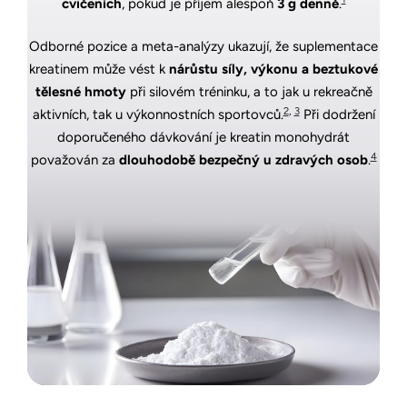
cvičeních
, pokud je příjem alespoň
3 g denně
.
Odborné pozice a meta-analýzy ukazují, že suplementace
kreatinem může vést k
nárůstu síly, výkonu a beztukové
tělesné hmoty
při silovém tréninku, a to jak u rekreačně
2
,
3
aktivních, tak u výkonnostních sportovců.
Při dodržení
doporučeného dávkování je kreatin monohydrát
4
považován za
dlouhodobě bezpečný u zdravých osob
.