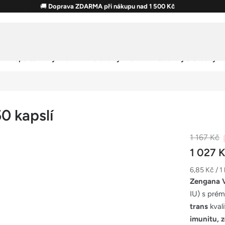
🚚
Doprava ZDARMA při nákupu nad 1 500 Kč
Sportovní výživa
Zdravá výživa
Potraviny & Snacky
0 kapslí
1 167 Kč
1 027 
Měrná
6,85 Kč / 1
cena:
Zengana V
IU) s pré
trans
kvali
imunitu, z