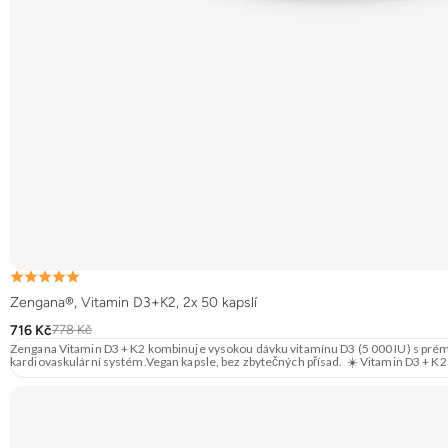
Zengana®, Vitamin D3+K2, 2x 50 kapslí
716 Kč
778 Kč
Zengana Vitamin D3 + K2 kombinuje vysokou dávku vitamínu D3 (5 000 IU) s prémio
kardiovaskulární systém.Vegan kapsle, bez zbytečných přísad. ☀️ Vitamin D3 + K2