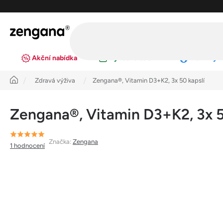
Přejít
na
obsah
Akční nabídka
Výhodná balení
Novinky
Úvod
Zdravá výživa
Zengana®, Vitamin D3+K2, 3x 50 kapslí
Zengana®, Vitamin D3+K2, 3x 5
Průměrné
Značka:
Zengana
1 hodnocení
hodnocení
produktu
je
5,0
z
5
hvězdiček.