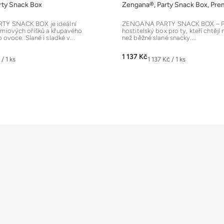
rty Snack Box
Zengana®, Party Snack Box, Pr
hodnocení
produktu
Y SNACK BOX je ideální
ZENGANA PARTY SNACK BOX – P
miových oříšků a křupavého
hostitelský box pro ty, kteří chtějí
je
 ovoce. Slané i sladké v...
než běžné slané snacky....
5,0
z
1 137 Kč
Měrná
/ 1 ks
1 137 Kč / 1 ks
5
cena:
hvězdiček.