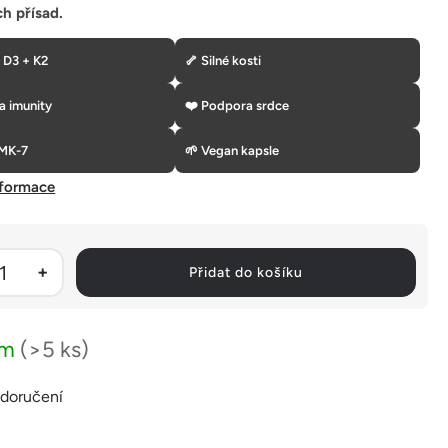
h přísad.
n D3 + K2
🦴 Silné kosti
a imunity
❤️ Podpora srdce
 MK-7
🌱 Vegan kapsle
nformace
Přidat do košíku
em
(>5 ks)
 doručení