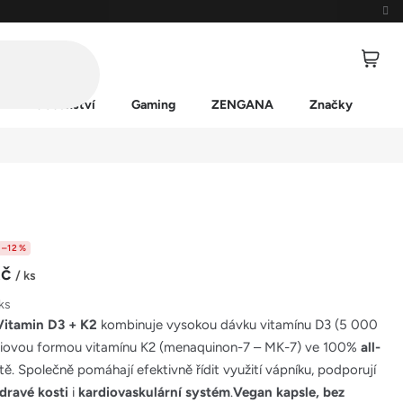
Příslušenství
Gaming
ZENGANA
Značky
–12 %
Kč
/ ks
 ks
itamin D3 + K2
kombinuje vysokou dávku vitamínu D3 (5 000
miovou formou vitamínu K2 (menaquinon-7 – MK-7) ve 100%
all-
tě. Společně pomáhají efektivně řídit využití vápníku, podporují
dravé kosti
i
kardiovaskulární systém
.
V
egan kapsle, bez