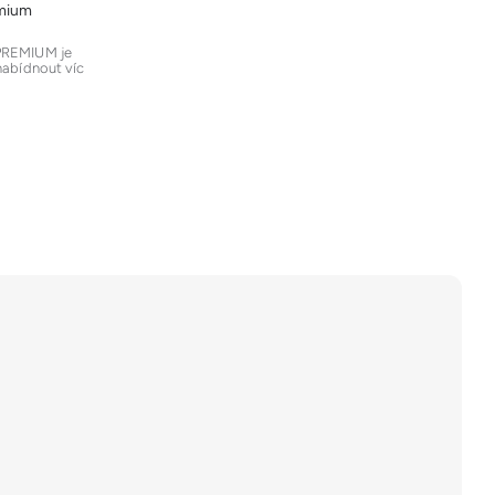
emium
REMIUM je
 nabídnout víc