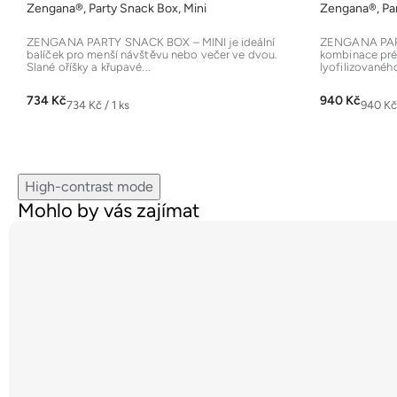
Zengana®, Party Snack Box, Mini
Zengana®, Pa
hodnocení
hodnocení
produktu
produktu
ZENGANA PARTY SNACK BOX – MINI je ideální
ZENGANA PART
balíček pro menší návštěvu nebo večer ve dvou.
kombinace pré
je
je
Slané oříšky a křupavé...
lyofilizovaného
5,0
5,0
z
z
734 Kč
940 Kč
Měrná
Měrná
734 Kč / 1 ks
940 Kč 
5
5
cena:
cena:
hvězdiček.
hvězdiček.
High-contrast mode
Mohlo by vás zajímat