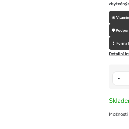
zbytečnýc
☀️ Vitami
🛡 Podpor
💊 Forma
Detailní i
Sklad
Možnosti