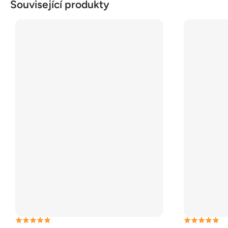
Související produkty
Průměrné
Průměrné