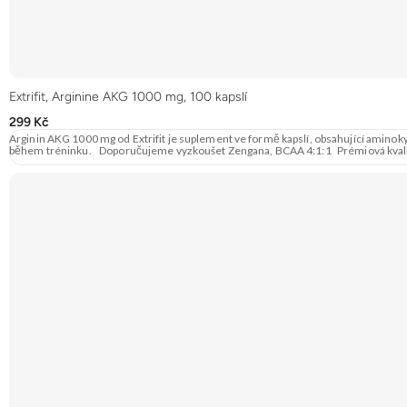
Extrifit, Arginine AKG 1000 mg, 100 kapslí
299 Kč
Arginin AKG 1000 mg od Extrifit je suplement ve formě kapslí, obsahující aminoky
během tréninku. Doporučujeme vyzkoušet Zengana, B