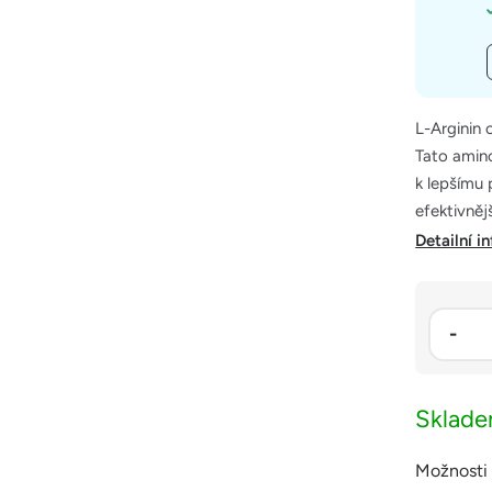
L-Arginin 
Tato amin
k lepšímu p
efektivněj
Detailní i
Sklad
Možnosti