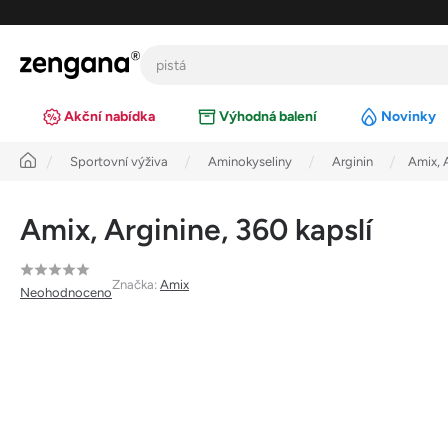
Přejít
na
obsah
Akční nabídka
Výhodná balení
Novinky
Úvod
Sportovní výživa
Aminokyseliny
Arginin
Amix, A
Amix, Arginine, 360 kapslí
Průměrné
Značka:
Amix
Neohodnoceno
hodnocení
produktu
je
0,0
z
5
hvězdiček.