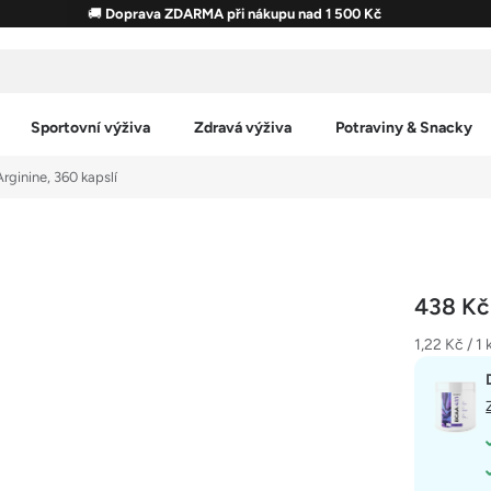
🚚
Doprava ZDARMA při nákupu nad 1 500 Kč
Sportovní výživa
Zdravá výživa
Potraviny & Snacky
rginine, 360 kapslí
438 K
Měrná
1,22 Kč / 1 
cena: