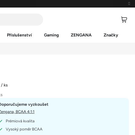
Příslušenství
Gaming
ZENGANA
Značky
č
/ ks
ks
Doporučujeme vyzkoušet
Zengana, BCAA 4:1:1
Prémiová kvalita
Vysoký poměr BCAA