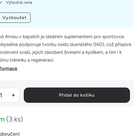
Výhodná cena
Vyzkoušet
od Amixu v kapslích je ideálním suplementem pro sportovce.
okyselina podporuje tvorbu oxidu dusnatého (NO), což přispívá
rokrvení svalů, jejich zásobení živinami a kyslíkem, a tím i k
šímu tréninku a regeneraci.
nformace
Přidat do košíku
em
(3 ks)
 doručení