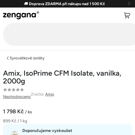
Přejít
🚚
Doprava ZDARMA při nákupu nad 1 500 Kč
na
obsah
Syrovátkové izoláty
Amix, IsoPrime CFM Isolate, vanilka,
2000g
Průměrné
Značka:
Amix
Neohodnoceno
hodnocení
produktu
1 798 Kč
/ ks
je
Měrná
899 Kč / 1 kg
0,0
cena:
z
Doporučujeme vyzkoušet