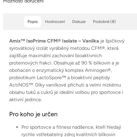
Možnosti doručení
Popis
Hodnocení
Diskuze
Podobné (8)
Amix™ IsoPrime CFM® Isolate – Vanilka
je špičkový
syrovátkový izolát vyráběný metodou CFM®, která
zajišťuje maximální zachování bioaktivních
proteinových frakcí. Obsahuje až 90 % bílkovin a je
obohacen o enzymatický komplex Aminogen®,
probiotikum LactoSpore™ a bioaktivní peptidy
ActiNOS™. Díky vanilkové příchuti a velmi nízkému
obsahu tuků a cukrů je ideální volbou pro sportovce i
aktivní jedince.
Pro koho je určen
Pro sportovce a fitness nadšence, kteří hledají
rychle vstřebatelný zdroj kvalitních bílkovin