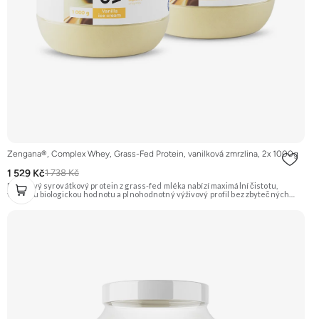
Zengana®, Complex Whey, Grass-Fed Protein, vanilková zmrzlina, 2x 1000g
1 529 Kč
1 738 Kč
Prémiový syrovátkový protein z grass-fed mléka nabízí maximální čistotu,
vysokou biologickou hodnotu a plnohodnotný výživový profil bez zbytečných
přísad. Každá dávka spojuje tři formy syrovátky – koncentrát, izolát a hydrolyzát
– obohacené o DigeZyme® a Aquamin®. Obsahuje kompletní spektrum
aminokyselin včetně 6,9 g BCAA na porci. DigeZyme® zlepšuje vstřebávání
bílkovin, zatímco Aquamin®, přírodní komplex z mořských řas, doplňuje vápník,
hořčík a stopové prvky pro optimální regeneraci a funkci svalů. Výsledkem je
protein s vynikající využitelností, čistým složením a dokonale vyváženou chutí.
🐄 Grass-fed protein 🧬 3 formy syrovátky 💪 Růst svalů ⚡ Rychlá regenerace 🧪
Enzymy & minerály 😋 Skvělá chuť