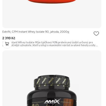
Extrifit, CFM Instant Whey Isolate 90, jahoda, 2000g
2 399 Kč
CFM Instant Whey Isolate 90 je špičkový 90% proteinový izolát určený pro
nejnáročnější uživatele, kteří usilují o maximální nárůst svalové hmoty a síly.
Tento protein je vyrobený nejmodernější a nejšetrnější metodou Cross Flow
Microfiltration (CFM), která zaručuje maximální čistotu a zachování všech
cenných bílkovinných frakcí. Díky svému vysokému obsahu bílkovin a téměř
nulovému obsahu tuku a laktózy je ideální volbou pro rýsovací fáze i pro jedince
s intolerancí laktózy. Přídavek komplexu 7 trávicích enzymů zajišťuje dokonalou
stravitelnost a využitelnost. Příchuť jahoda. Doporučujeme vyzkoušet
ZENGANA, Grass-fed, Whey protein, DigeZyme®, Aquamin® Prémiová kvalita
Skvělá chuť a rozpustnost Kvalitní Grass-Fed protein Výhodná cena Vyzkoušet