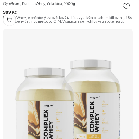
GymBeam, Pure IsoWhey, čokoláda, 1000g
989 Kč
Pure IsoWhey je prémiový syrovátkový izolát s vysokým obsahem bílkovin (až 86
%), vyrobený šetrnou metodou CFM. Vyznačuje se rychlou vstřebatelností,
nízkým obsahem tuku a cukru a je obohacen o trávicí enzymy DigeZyme® pro
ještě lepší stravitelnost. Je ideální pro sportovce usilující o růst čisté svalové
hmoty a rychlou regeneraci. Doporučujeme vyzkoušet ZENGANA, Grass-fed,
Whey protein, DigeZyme®, Aquamin® Prémiová kvalita Skvělá chuť a
rozpustnost Kvalitní Grass-Fed protein Výhodná cena Vyzkoušet