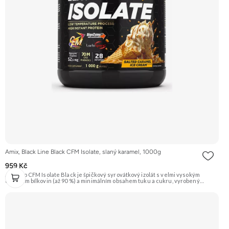
Amix, Black Line Black CFM Isolate, slaný karamel, 1000g
959 Kč
AmixPro CFM Isolate Black je špičkový syrovátkový izolát s velmi vysokým
obsahem bílkovin (až 90 %) a minimálním obsahem tuku a cukru, vyrobený
metodou CFM. Obohacen o trávicí enzymy AminoGen® a probiotika LactoSpore™
pro optimální trávení. Perfektní pro nárůst čisté svalové hmoty a rychlou
regeneraci, nyní v lahodné příchuti slaný karamel. Doporučujeme vyzkoušet
ZENGANA, Grass-fed, Whey protein, DigeZyme®, Aquamin® Prémiová kvalita
Skvělá chuť a rozpustnost Kvalitní Grass-Fed protein Výhodná cena Vyzkoušet