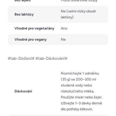
Bez lepku
Může obsahovat stopy
Ne (velmi nízký obsah
Bez laktózy
laktózy)
Vhodné pro vegetariány
Ano
Vhodné pro vegany
Ne
#tab-Složení# #tab-Dávkování#
Rozmíchejte 1 odměrku
(35 g) se 200–300 ml
studené vody nebo
Dávkování
nízkotučného mléka.
Použijte mixér nebo šejkr.
Užívejte 1–3 dávky denně
dle potřeby bílkovin.