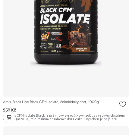
Amix, Black Line Black CFM Isolate, čokoládový dort, 1000g
959 Kč
AmixPro CFM Isolate Black je prémiový syrovátkový izolát s vysokým obsahem
bílkovin (až 90 %), minimálním obsahem tuku a cukru. Vyroben je nejčistší
metodou CFM (Cross-Flow Microfiltration), která zaručuje maximální čistotu a
zachování všech cenných bioaktivních frakcí. Tento protein je obohacen o
patentované trávicí enzymy AminoGen® a probiotické kultury LactoSpore™ pro
podporu optimálního trávení a vstřebávání živin. Je ideální volbou pro sportovce