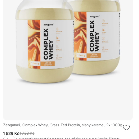
Zengana®, Complex Whey, Grass-Fed Protein, slaný karamel, 2x 1000g
1 529 Kč
1 738 Kč
Prémiový syrovátkový protein z grass-fed mléka nabízí maximální čistotu,