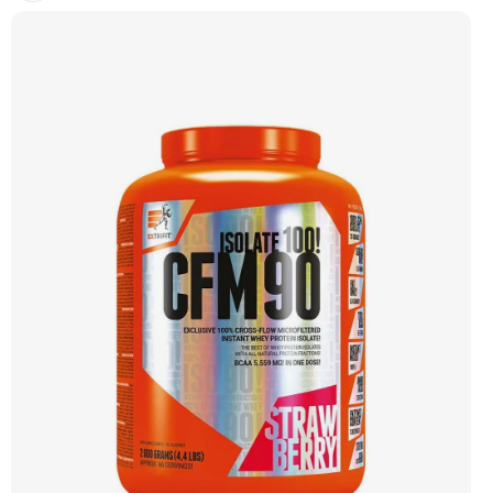
Microfiltration (CFM), která zaručuje maximální čistotu a zachování všech
cenných bílkovinných frakcí. Díky svému vysokému obsahu bílkovin a téměř
nulovému obsahu tuku a laktózy je ideální volbou pro rýsovací fáze i pro jedince
s intolerancí laktózy. Přídavek komplexu 7 trávicích enzymů (papain, alfa amyláza,
bromelain, laktáza, celuláza, neutrální proteáza, lipáza) zajišťuje dokonalou
stravitelnost a využitelnost. Extrifit CFM Instant Whey Isolate 90 je synonymem
pro kvalitu a efektivitu ve světě sportovní výživy. Příchuť čokoláda.
Doporučujeme vyzkoušet ZENGANA, Grass-fed, Whey protein, DigeZyme®,
Aquamin® Prémiová kvalita Skvělá chuť a rozpustnost Kvalitní Grass-Fed
protein Výhodná cena Vyzkoušet