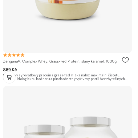
Zengana®, Complex Whey, Grass-Fed Protein, slaný karamel, 1000g
869 Kč
Prémiový syrovátkový protein z grass-fed mléka nabízí maximální čistotu,
vysokou biologickou hodnotu a plnohodnotný výživový profil bez zbytečných
přísad. Každá dávka spojuje tři formy syrovátky – koncentrát, izolát a hydrolyzát
– obohacené o DigeZyme® a Aquamin®. Obsahuje kompletní spektrum
aminokyselin včetně 6,9 g BCAA na porci. DigeZyme® zlepšuje vstřebávání
bílkovin, zatímco Aquamin®, přírodní komplex z mořských řas, doplňuje vápník,
hořčík a stopové prvky pro optimální regeneraci a funkci svalů. Výsledkem je
protein s vynikající využitelností, čistým složením a dokonale vyváženou chutí.
🐄 Grass-fed protein 🧬 3 formy syrovátky 💪 Růst svalů ⚡ Rychlá regenerace 🧪
Enzymy & minerály 😋 Skvělá chuť