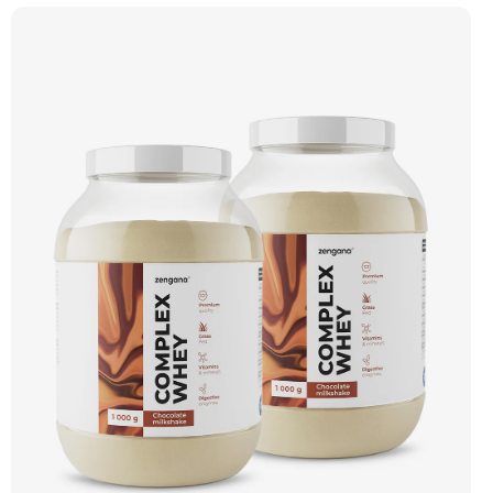
– obohacené o DigeZyme® a Aquamin®. Obsahuje kompletní spektrum
aminokyselin včetně 6,9 g BCAA na porci. DigeZyme® zlepšuje vstřebávání
bílkovin, zatímco Aquamin®, přírodní komplex z mořských řas, doplňuje vápník,
hořčík a stopové prvky pro optimální regeneraci a funkci svalů. Výsledkem je
protein s vynikající využitelností, čistým složením a dokonale vyváženou chutí.
🐄 Grass-fed protein 🧬 3 formy syrovátky 💪 Růst svalů ⚡ Rychlá regenerace 🧪
Enzymy & minerály 😋 Skvělá chuť