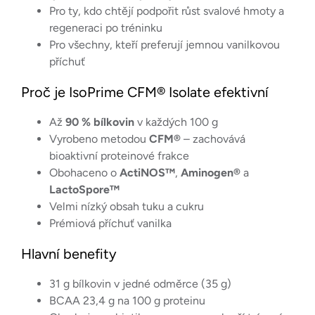
Pro ty, kdo chtějí podpořit růst svalové hmoty a
regeneraci po tréninku
Pro všechny, kteří preferují jemnou vanilkovou
příchuť
Proč je IsoPrime CFM® Isolate efektivní
Až
90 % bílkovin
v každých 100 g
Vyrobeno metodou
CFM®
– zachovává
bioaktivní proteinové frakce
Obohaceno o
ActiNOS™
,
Aminogen®
a
LactoSpore™
Velmi nízký obsah tuku a cukru
Prémiová příchuť vanilka
Hlavní benefity
31 g bílkovin v jedné odměrce (35 g)
BCAA 23,4 g na 100 g proteinu