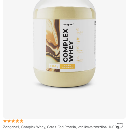
Zengana®, Complex Whey, Grass-Fed Protein, vanilková zmrzlina, 1000g