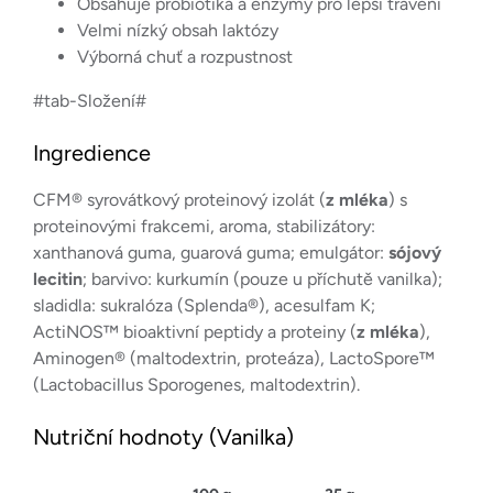
Obsahuje probiotika a enzymy pro lepší trávení
Velmi nízký obsah laktózy
Výborná chuť a rozpustnost
#tab-Složení#
Ingredience
CFM® syrovátkový proteinový izolát (
z mléka
) s
proteinovými frakcemi, aroma, stabilizátory:
xanthanová guma, guarová guma; emulgátor:
sójový
lecitin
; barvivo: kurkumín (pouze u příchutě vanilka);
sladidla: sukralóza (Splenda®), acesulfam K;
ActiNOS™ bioaktivní peptidy a proteiny (
z mléka
),
Aminogen® (maltodextrin, proteáza), LactoSpore™
(Lactobacillus Sporogenes, maltodextrin).
Nutriční hodnoty (Vanilka)