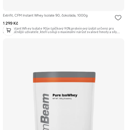
Extrifit, CFM Instant Whey Isolate 90, čokoláda, 1000g
1 299 Kč
CFM Instant Whey Isolate 90 je špičkový 90% proteinový izolát určený pro
nejnáročnější uživatele, kteří usilují o maximální nárůst svalové hmoty a síly.
Toto 1kg balení je vyrobeno nejmodernější a nejšetrnější metodou Cross Flow
Microfiltration (CFM), která zaručuje maximální čistotu a zachování všech
cenných bílkovinných frakcí. Díky svému vysokému obsahu bílkovin a téměř
nulovému obsahu tuku a laktózy je ideální volbou pro rýsovací fáze i pro jedince
s intolerancí laktózy. Přídavek komplexu 7 trávicích enzymů zajišťuje dokonalou
stravitelnost a využitelnost. Příchuť čokoláda. Doporučujeme vyzkoušet
ZENGANA, Grass-fed, Whey protein, DigeZyme®, Aquamin® Prémiová kvalita
Skvělá chuť a rozpustnost Kvalitní Grass-Fed protein Výhodná cena Vyzkoušet