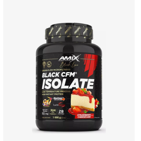
usilující o nárůst čisté svalové hmoty a rychlou regeneraci po náročném
tréninku. Příchuť čokoláda. Doporučujeme vyzkoušet ZENGANA, Grass-fed,
Whey protein, DigeZyme®, Aquamin® Prémiová kvalita Skvělá chuť a
rozpustnost Kvalitní Grass-Fed protein Výhodná cena Vyzkoušet