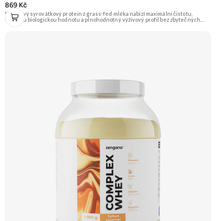
869 Kč
Prémiový syrovátkový protein z grass-fed mléka nabízí maximální čistotu,
vysokou biologickou hodnotu a plnohodnotný výživový profil bez zbytečných
přísad. Každá dávka spojuje tři formy syrovátky – koncentrát, izolát a hydrolyzát
– obohacené o DigeZyme® a Aquamin®. Obsahuje kompletní spektrum
aminokyselin včetně 6,9 g BCAA na porci. DigeZyme® zlepšuje vstřebávání
bílkovin, zatímco Aquamin®, přírodní komplex z mořských řas, doplňuje vápník,
hořčík a stopové prvky pro optimální regeneraci a funkci svalů. Výsledkem je
protein s vynikající využitelností, čistým složením a dokonale vyváženou chutí.
🐄 Grass-fed protein 🧬 3 formy syrovátky 💪 Růst svalů ⚡ Rychlá regenerace 🧪
Enzymy & minerály 😋 Skvělá chuť