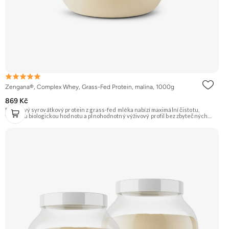
Zengana®, Complex Whey, Grass-Fed Protein, malina, 1000g
869 Kč
Prémiový syrovátkový protein z grass-fed mléka nabízí maximální čistotu,
vysokou biologickou hodnotu a plnohodnotný výživový profil bez zbytečných
přísad. Každá dávka spojuje tři formy syrovátky – koncentrát, izolát a hydrolyzát
– obohacené o DigeZyme® a Aquamin®. Obsahuje kompletní spektrum
aminokyselin včetně 6,9 g BCAA na porci. DigeZyme® zlepšuje vstřebávání
bílkovin, zatímco Aquamin®, přírodní komplex z mořských řas, doplňuje vápník,
hořčík a stopové prvky pro optimální regeneraci a funkci svalů. Výsledkem je
protein s vynikající využitelností, čistým složením a dokonale vyváženou chutí.
🐄 Grass-fed protein 🧬 3 formy syrovátky 💪 Růst svalů ⚡ Rychlá regenerace 🧪
Enzymy & minerály 😋 Skvělá chuť