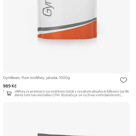
GymBeam, Pure IsoWhey, jahoda, 1000g
989 Kč
Pure IsoWhey je prémiový syrovátkový izolát s vysokým obsahem bílkovin (až 86
%), vyrobený šetrnou metodou CFM. Vyznačuje se rychlou vstřebatelností,
nízkým obsahem tuku a cukru a je obohacen o trávicí enzymy DigeZyme® pro
ještě lepší stravitelnost. Je ideální pro sportovce usilující o růst čisté svalové
hmoty a rychlou regeneraci. Doporučujeme vyzkoušet ZENGANA, Grass-fed,
Whey protein, DigeZyme®, Aquamin® Prémiová kvalita Skvělá chuť a
rozpustnost Kvalitní Grass-Fed protein Výhodná cena Vyzkoušet