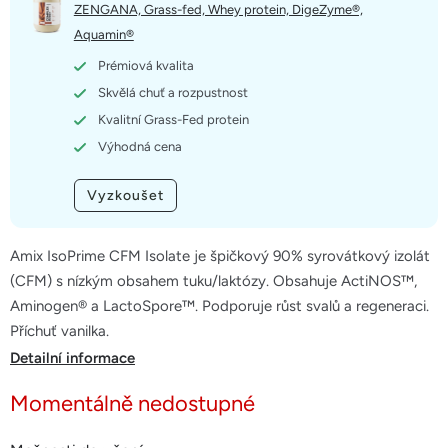
5
ZENGANA, Grass-fed, Whey protein, DigeZyme®,
hvězdiček.
Aquamin®
Prémiová kvalita
Skvělá chuť a rozpustnost
Kvalitní Grass-Fed protein
Výhodná cena
Vyzkoušet
Amix IsoPrime CFM Isolate je špičkový 90% syrovátkový izolát
(CFM) s nízkým obsahem tuku/laktózy. Obsahuje ActiNOS™,
Aminogen® a LactoSpore™. Podporuje růst svalů a regeneraci.
Příchuť vanilka.
Detailní informace
Momentálně nedostupné