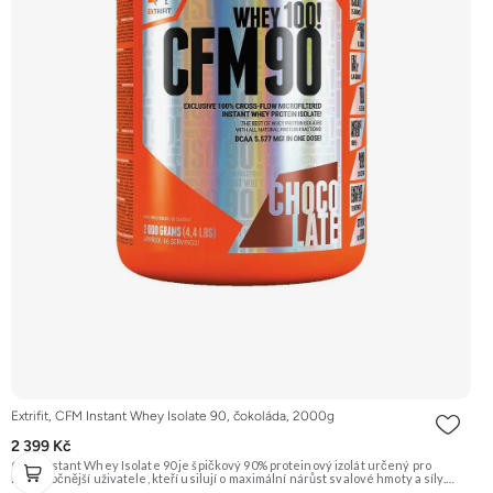
Extrifit, CFM Instant Whey Isolate 90, čokoláda, 2000g
2 399 Kč
CFM Instant Whey Isolate 90 je špičkový 90% proteinový izolát určený pro
nejnáročnější uživatele, kteří usilují o maximální nárůst svalové hmoty a síly.
Tento protein je vyrobený nejmodernější a nejšetrnější metodou Cross Flow