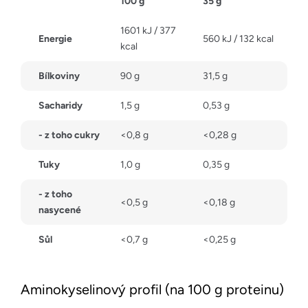
100 g
35 g
1601 kJ / 377
Energie
560 kJ / 132 kcal
kcal
Bílkoviny
90 g
31,5 g
Sacharidy
1,5 g
0,53 g
- z toho cukry
<0,8 g
<0,28 g
Tuky
1,0 g
0,35 g
- z toho
<0,5 g
<0,18 g
nasycené
Sůl
<0,7 g
<0,25 g
Aminokyselinový profil (na 100 g proteinu)