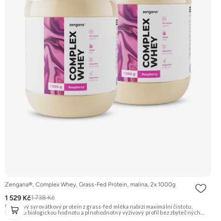
Zengana®, Complex Whey, Grass-Fed Protein, malina, 2x 1000g
1 529 Kč
1 738 Kč
Prémiový syrovátkový protein z grass-fed mléka nabízí maximální čistotu,
vysokou biologickou hodnotu a plnohodnotný výživový profil bez zbytečných
přísad. Každá dávka spojuje tři formy syrovátky – koncentrát, izolát a hydrolyzát