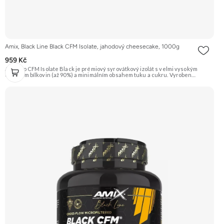
Amix, Black Line Black CFM Isolate, jahodový cheesecake, 1000g
959 Kč
AmixPro CFM Isolate Black je prémiový syrovátkový izolát s velmi vysokým
obsahem bílkovin (až 90%) a minimálním obsahem tuku a cukru. Vyroben
nejčistší metodou CFM (Cross-Flow Microfiltration) pro zachování bioaktivních
frakcí. Obohacen o trávicí enzymy AminoGen® a probiotika LactoSpore™ pro
lepší vstřebatelnost a podporu trávení. Ideální pro nárůst čisté svalové hmoty a
rychlou regeneraci. Příchuť jahoda. Doporučujeme vyzkoušet ZENGANA,
Grass-fed, Whey protein, DigeZyme®, Aquamin® Prémiová kvalita Skvělá chuť
a rozpustnost Kvalitní Grass-Fed protein Výhodná cena Vyzkoušet