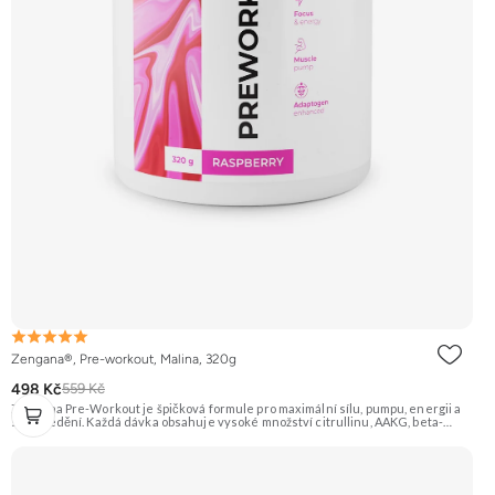
Zengana®, Pre-workout, Malina, 320g
498 Kč
559 Kč
Zengana Pre-Workout je špičková formule pro maximální sílu, pumpu, energii a
soustředění. Každá dávka obsahuje vysoké množství citrullinu, AAKG, beta-
alaninu a glycerolu pro intenzivní prokrvení a podporu výkonu. O mentální
ostrost se starají NALT, citikolin, L-tyrosin, Rhodiola a ginkgo, zatímco bezvodý
kofein a zelený čaj pomáhají nastartovat energii bez dojezdu. Transparentní
složení, účinné dávky a bez zbytečných nesmyslů. ⚡ Energie před tréninkem 💪
Vyšší výkon 🔥 Intenzivní pumpa 🧠 Fokus a soustředění 🧬 Komplexní složení ☕