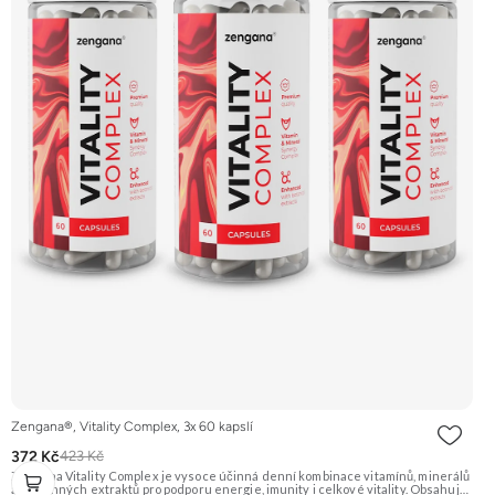
Zengana®, Vitality Complex, 3x 60 kapslí
372 Kč
423 Kč
Zengana Vitality Complex je vysoce účinná denní kombinace vitamínů, minerálů
a rostlinných extraktů pro podporu energie, imunity i celkové vitality. Obsahuje