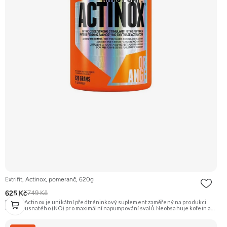
Extrifit, Actinox, pomeranč, 620g
625 Kč
749 Kč
Extrifit Actinox je unikátní předtréninkový suplement zaměřený na produkci
oxidu dusnatého (NO) pro maximální napumpování svalů. Neobsahuje kofein ani
jiné stimulanty, takže je vhodný i pro večerní tréninky. Základem je patentovaná
směs ActiNOS® a vysoký obsah BCAA, glutaminu a dalších látek. Příchuť
Pomeranč. Doporučujeme vyzkoušet Zengana, Pre-workout Prémiová kvalita