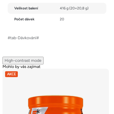
Velikost balení
416 g (20×20,8 g)
Počet dávek
20
#tab-Dávkování#
High-contrast mode
Mohlo by vás zajímat
AKCE