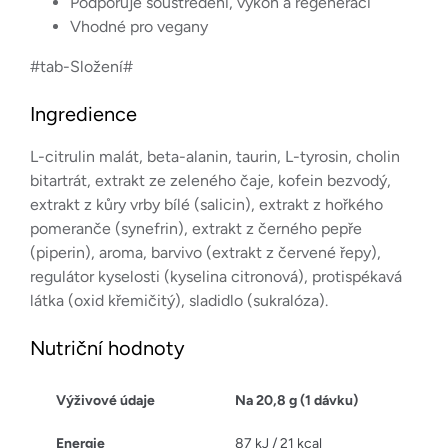
Podporuje soustředění, výkon a regeneraci
Vhodné pro vegany
#tab-Složení#
Ingredience
L-citrulin malát, beta-alanin, taurin, L-tyrosin, cholin
bitartrát, extrakt ze zeleného čaje, kofein bezvodý,
extrakt z kůry vrby bílé (salicin), extrakt z hořkého
pomeranče (synefrin), extrakt z černého pepře
(piperin), aroma, barvivo (extrakt z červené řepy),
regulátor kyselosti (kyselina citronová), protispékavá
látka (oxid křemičitý), sladidlo (sukralóza).
Nutriční hodnoty
Výživové údaje
Na 20,8 g (1 dávku)
Energie
87 kJ / 21 kcal