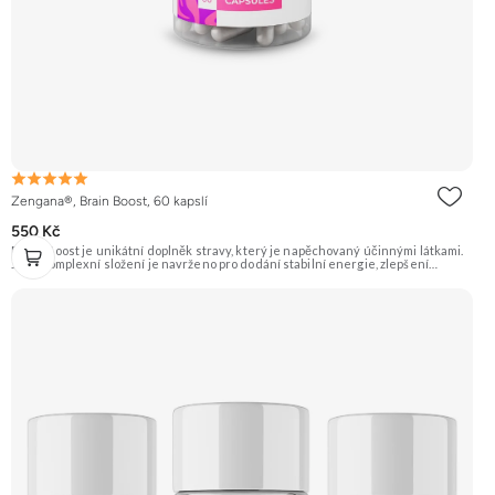
Zengana®, Brain Boost, 60 kapslí
550 Kč
Brain Boost je unikátní doplněk stravy, který je napěchovaný účinnými látkami.
Jeho komplexní složení je navrženo pro dodání stabilní energie, zlepšení
koncentrace, reakční doby a kognitivních funkcí mozku. Hodí se do práce, školy,
sportu, řízení, učení, gamingu nebo na jakýkoliv den, kdy potřebuješ, aby hlava
fungovala naplno a nemáš prostor pro chyby. Stačí 2 kapsle. ⚡ Stabilní energie 🧠
Kognitivní funkce 🎯 Soustředění 🌿 Zdravá nootropika 🔋 Méně únavy 🌱 Vegan
friendly