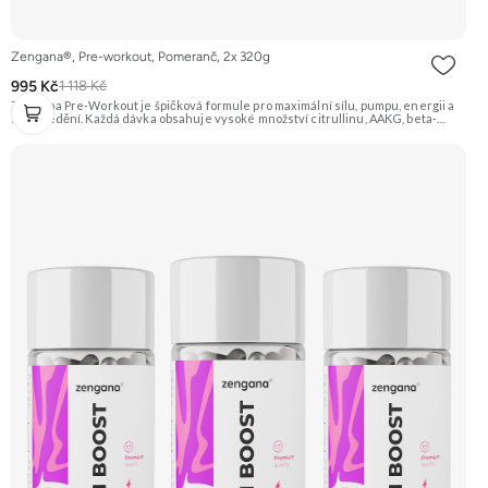
Zengana®, Pre-workout, Pomeranč, 2x 320g
995 Kč
1 118 Kč
Zengana Pre-Workout je špičková formule pro maximální sílu, pumpu, energii a
soustředění. Každá dávka obsahuje vysoké množství citrullinu, AAKG, beta-
alaninu a glycerolu pro intenzivní prokrvení a podporu výkonu. O mentální
ostrost se starají NALT, citikolin, L-tyrosin, Rhodiola a ginkgo, zatímco bezvodý
kofein a zelený čaj pomáhají nastartovat energii bez dojezdu. Transparentní
složení, účinné dávky a bez zbytečných nesmyslů. ⚡ Energie před tréninkem 💪
Vyšší výkon 🔥 Intenzivní pumpa 🧠 Fokus a soustředění 🧬 Komplexní složení ☕
250 mg kofeinu