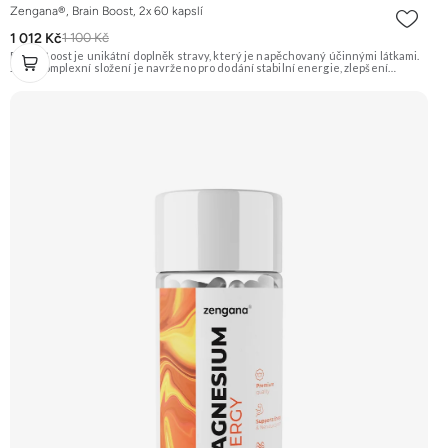
Zengana®, Brain Boost, 2x 60 kapslí
1 012 Kč
1 100 Kč
Brain Boost je unikátní doplněk stravy, který je napěchovaný účinnými látkami.
Jeho komplexní složení je navrženo pro dodání stabilní energie, zlepšení
koncentrace, reakční doby a kognitivních funkcí mozku. Hodí se do práce, školy,
sportu, řízení, učení, gamingu nebo na jakýkoliv den, kdy potřebuješ, aby hlava
fungovala naplno a nemáš prostor pro chyby. Stačí 2 kapsle. ⚡ Stabilní energie 🧠
Kognitivní funkce 🎯 Soustředění 🌿 Zdravá nootropika 🔋 Méně únavy 🌱 Vegan
friendly