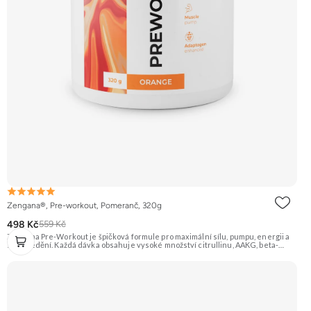
Zengana®, Pre-workout, Pomeranč, 320g
498 Kč
559 Kč
Zengana Pre-Workout je špičková formule pro maximální sílu, pumpu, energii a
soustředění. Každá dávka obsahuje vysoké množství citrullinu, AAKG, beta-
alaninu a glycerolu pro intenzivní prokrvení a podporu výkonu. O mentální
ostrost se starají NALT, citikolin, L-tyrosin, Rhodiola a ginkgo, zatímco bezvodý
kofein a zelený čaj pomáhají nastartovat energii bez dojezdu. Transparentní
složení, účinné dávky a bez zbytečných nesmyslů. ⚡ Energie před tréninkem 💪
Vyšší výkon 🔥 Intenzivní pumpa 🧠 Fokus a soustředění 🧬 Komplexní složení ☕
250 mg kofeinu