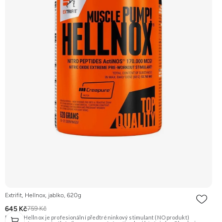
Extrifit, Hellnox, jablko, 620g
645 Kč
759 Kč
Extrifit Hellnox je profesionální předtréninkový stimulant (NO produkt)