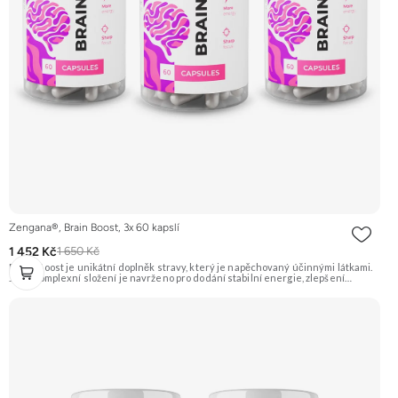
Zengana®, Brain Boost, 3x 60 kapslí
1 452 Kč
1 650 Kč
Brain Boost je unikátní doplněk stravy, který je napěchovaný účinnými látkami.
Jeho komplexní složení je navrženo pro dodání stabilní energie, zlepšení
koncentrace, reakční doby a kognitivních funkcí mozku. Hodí se do práce, školy,
sportu, řízení, učení, gamingu nebo na jakýkoliv den, kdy potřebuješ, aby hlava
fungovala naplno a nemáš prostor pro chyby. Stačí 2 kapsle. ⚡ Stabilní energie 🧠
Kognitivní funkce 🎯 Soustředění 🌿 Zdravá nootropika 🔋 Méně únavy 🌱 Vegan
friendly