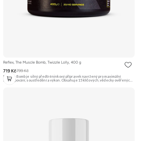
Reflex, The Muscle Bomb, Twizzle Lolly, 400 g
719 Kč
799 Kč
Muscle Bomb je silný předtréninkový přípravek navržený pro maximální
napumpování, soustředění a výkon. Obsahuje 15 klíčových, vědecky ověřených
složek v optimálních dávkách, včetně citrulin malátu, beta-alaninu, BCAA, L-
karnitinu a kofeinu. Neobsahuje plnidla ani jednoduché cukry. Doporučujeme
vyzkoušet Zengana, Pre-workout Prémiová kvalita Obohaceno o adaptogeny
Účinné složení Výhodná cena Vyzkoušet