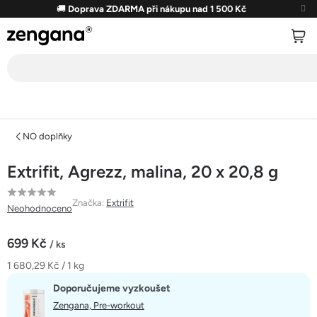
Přejít
🚚
Doprava ZDARMA při nákupu nad 1 500 Kč
na
obsah
NO doplňky
Extrifit, Agrezz, malina, 20 x 20,8 g
Průměrné
Značka:
Extrifit
Neohodnoceno
hodnocení
produktu
699 Kč
/ ks
je
Měrná
1 680,29 Kč / 1 kg
0,0
cena:
z
Doporučujeme vyzkoušet
5
Zengana, Pre-workout