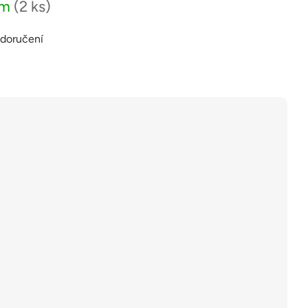
em
(2 ks)
 doručení