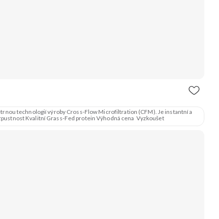
etrnou technologií výroby Cross-Flow Microfiltration (CFM). Je instantní a
valita Skvělá chuť a rozpustnost Kvalitní Grass-Fed protein Výhodná cena Vyzkoušet