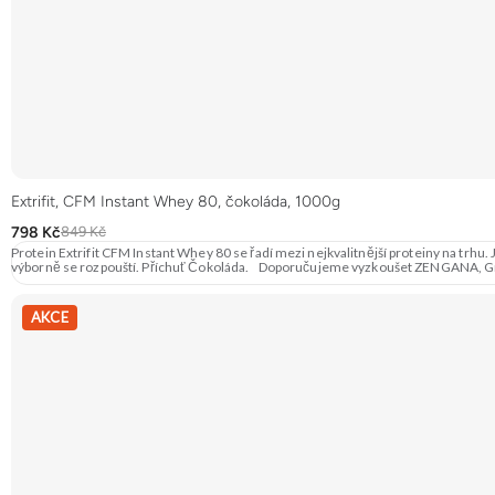
Extrifit, CFM Instant Whey 80, čokoláda, 1000g
798 Kč
849 Kč
Protein Extrifit CFM Instant Whey 80 se řadí mezi nejkvalitnější proteiny na trhu.
výborně se rozpou
AKCE