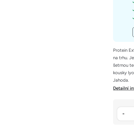
Protein Ex
na trhu. J
šetrnou te
kousky lyo
Jahoda.
Detailní i