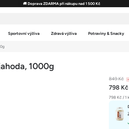
🚚
Doprava ZDARMA při nákupu nad 1 500 Kč
Sportovní výživa
Zdravá výživa
Potraviny & Snacky
00g
 jahoda, 1000g
849 Kč
798 K
Měrná
798 Kč / 1 
cena: