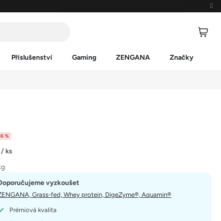
Příslušenství
Gaming
ZENGANA
Značky
–6 %
č
/ ks
kg
Doporučujeme vyzkoušet
ZENGANA, Grass-fed, Whey protein, DigeZyme®, Aquamin®
Prémiová kvalita