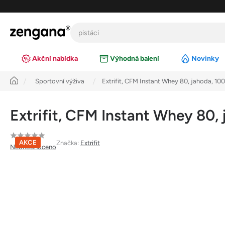
Přejít
na
obsah
Akční nabídka
Výhodná balení
Novinky
Úvod
Sportovní výživa
Extrifit, CFM Instant Whey 80, jahoda, 10
Extrifit, CFM Instant Whey 80,
Průměrné
AKCE
Značka:
Extrifit
Neohodnoceno
hodnocení
produktu
je
0,0
z
5
hvězdiček.