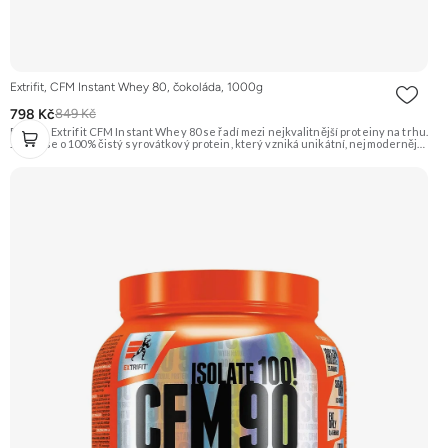
Extrifit, CFM Instant Whey 80, čokoláda, 1000g
798 Kč
849 Kč
Protein Extrifit CFM Instant Whey 80 se řadí mezi nejkvalitnější proteiny na trhu.
Jedná se o 100% čistý syrovátkový protein, který vzniká unikátní, nejmodernější
a šetrnou technologií výroby Cross-Flow Microfiltration (CFM). Je instantní a
výborně se rozpouští. Příchuť Čokoláda. Doporučujeme vyzkoušet ZENGANA,
Grass-fed, Whey protein, DigeZyme®, Aquamin® Prémiová kvalita Skvělá chuť
a rozpustnost Kvalitní Grass-Fed protein Výhodná cena Vyzkoušet