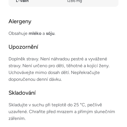
L-Valin
1286 mg
Alergeny
Obsahuje
mléko
a
sóju
.
Upozornění
Doplněk stravy. Není náhradou pestré a vyvážené
stravy. Není určeno pro děti, těhotné a kojící ženy.
Uchovávejte mimo dosah dětí. Nepřekračujte
doporučenou denní dávku.
Skladování
Skladujte v suchu při teplotě do 25 °C, pečlivě
uzavřené. Chraňte před mrazem a přímým slunečním
zářením.