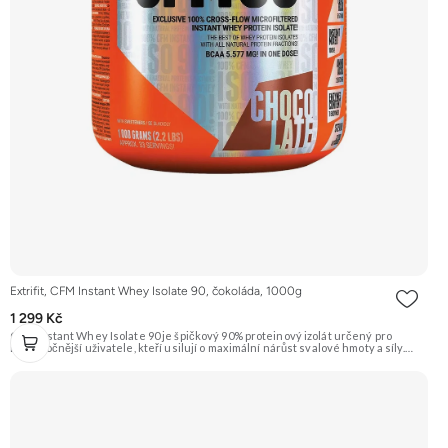
Extrifit, CFM Instant Whey Isolate 90, čokoláda, 1000g
1 299 Kč
CFM Instant Whey Isolate 90 je špičkový 90% proteinový izolát určený pro
nejnáročnější uživatele, kteří usilují o maximální nárůst svalové hmoty a síly.
Toto 1kg balení je vyrobeno nejmodernější a nejšetrnější metodou Cross Flow
Microfiltration (CFM), která zaručuje maximální čistotu a zachování všech
cenných bílkovinných frakcí. Díky svému vysokému obsahu bílkovin a téměř
nulovému obsahu tuku a laktózy je ideální volbou pro rýsovací fáze i pro jedince
s intolerancí laktózy. Přídavek komplexu 7 trávicích enzymů zajišťuje dokonalou
stravitelnost a využitelnost. Příchuť čokoláda. Doporučujeme vyzkoušet
ZENGANA, Grass-fed, Whey protein, DigeZyme®, Aquamin® Prémiová kvalita
Skvělá chuť a rozpustnost Kvalitní Grass-Fed protein Výhodná cena Vyzkoušet