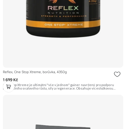
Reflex, One Stop Xtreme, borůvka, 4350g
1 699 Kč
One Stop Xtreme je ultimátní "vše v jednom" gainer navržený pro podporu
maximálního svalového růstu, síly a regenerace. Obsahuje vícesložkovou
proteinovou směs, komplexní sacharidy z ovsa a ječmene, 5 g Creapure®
kreatinu, beta-alanin, BCAA, glutamin, vitamíny, minerály, trávicí enzymy a
probiotika. Doporučujeme vyzkoušet ZENGANA, Grass-fed, Whey protein,
DigeZyme®, Aquamin® Prémiová kvalita Skvělá chuť a rozpustnost Kvalitní
Grass-Fed protein Výhodná cena Vyzkoušet