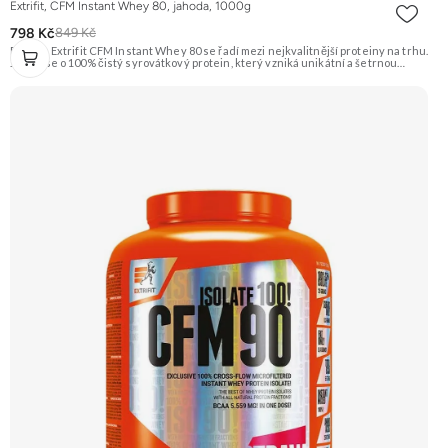
Extrifit, CFM Instant Whey 80, jahoda, 1000g
798 Kč
849 Kč
Protein Extrifit CFM Instant Whey 80 se řadí mezi nejkvalitnější proteiny na trhu.
Jedná se o 100% čistý syrovátkový protein, který vzniká unikátní a šetrnou
technologií výroby Cross-Flow Microfiltration (CFM). Obsahuje kousky
lyofilizovaných jahod, je instantní a výborně se rozpouští. Příchuť Jahoda.
Doporučujeme vyzkoušet ZENGANA, Grass-fed, Whey protein, DigeZyme®,
Aquamin® Prémiová kvalita Skvělá chuť a rozpustnost Kvalitní Grass-Fed
protein Výhodná cena Vyzkoušet