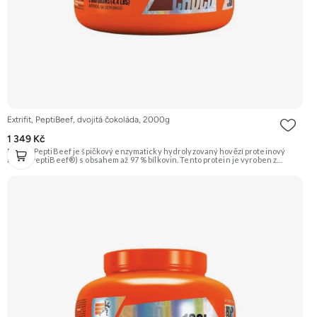
Extrifit, PeptiBeef, dvojitá čokoláda, 2000g
1 349 Kč
Extrifit PeptiBeef je špičkový enzymaticky hydrolyzovaný hovězí proteinový
izolát (PeptiBeef®) s obsahem až 97 % bílkovin. Tento protein je vyroben z
kvalitního hovězího masa, což zaručuje nulový obsah laktózy. Vyznačuje se
rychlou vstřebatelností, vynikající stravitelností (díky přidaným enzymům
bromelain a papain) a vysokou biologickou hodnotou. Ideální pro nárůst čisté
svalové hmoty a rychlou regeneraci. Příchuť dvojitá čokoláda. Doporučujeme
vyzkoušet ZENGANA, Grass-fed, Whey protein, DigeZyme®, Aquamin®
Prémiová kvalita Skvělá chuť a rozpustnost Kvalitní Grass-Fed protein Výhodná
cena Vyzkoušet