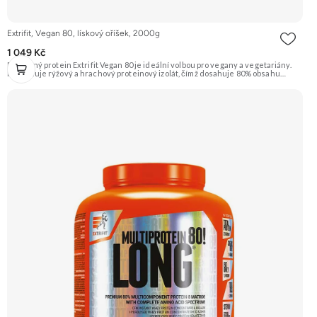
Extrifit, Vegan 80, lískový oříšek, 2000g
1 049 Kč
Rostlinný protein Extrifit Vegan 80 je ideální volbou pro vegany a vegetariány.
Kombinuje rýžový a hrachový proteinový izolát, čímž dosahuje 80% obsahu
bílkovin. Je obohacen o trávicí enzymy bromelain a papain pro lepší stravitelnost.
Příchuť Lískový oříšek. Doporučujeme vyzkoušet ZENGANA, Grass-fed, Whey
protein, DigeZyme®, Aquamin® Prémiová kvalita Skvělá chuť a rozpustnost
Kvalitní Grass-Fed protein Výhodná cena Vyzkoušet