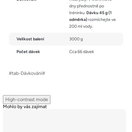
dny přednostně po
tréninku.
Dávku 45 g (1
odměrka)
rozmíchejte ve
200 ml vody.
Velikost balení
3000 g
Počet dávek
Cca 66 dávek
#tab-Dávkování#
High-contrast mode
Mohlo by vás zajímat