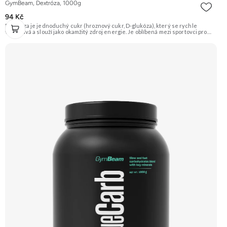
GymBeam, Dextróza, 1000g
94 Kč
Dextróza je jednoduchý cukr (hroznový cukr, D-glukóza), který se rychle
vstřebává a slouží jako okamžitý zdroj energie. Je oblíbená mezi sportovci pro
doplnění glykogenu po tréninku nebo jako součást gaineru. Vyznačuje se
sladkou chutí a výbornou rozpustností. Doporučujeme vyzkoušet ZENGANA,
Grass-fed, Whey protein, DigeZyme®, Aquamin® Prémiová kvalita Skvělá chuť
a rozpustnost Kvalitní Grass-Fed protein Výhodná cena Vyzkoušet