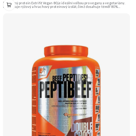
Rostlinný protein Extrifit Vegan 80 je ideální volbou pro vegany a vegetariány.
Kombinuje rýžový a hrachový proteinový izolát, čímž dosahuje téměř 80%
obsahu bílkovin. Je obohacen o trávicí enzymy bromelain a papain pro lepší
stravitelnost. Příchuť Čokoláda. Doporučujeme vyzkoušet ZENGANA, Grass-
fed, Whey protein, DigeZyme®, Aquamin® Prémiová kvalita Skvělá chuť a
rozpustnost Kvalitní Grass-Fed protein Výhodná cena Vyzkoušet