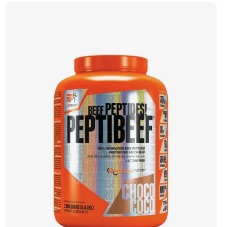
Microfiltration (CFM), která zaručuje maximální čistotu a zachování všech
cenných bílkovinných frakcí. Díky svému vysokému obsahu bílkovin a téměř
nulovému obsahu tuku a laktózy je ideální volbou pro rýsovací fáze i pro jedince
s intolerancí laktózy. Přídavek komplexu 7 trávicích enzymů (papain, alfa amyláza,
bromelain, laktáza, celuláza, neutrální proteáza, lipáza) zajišťuje dokonalou
stravitelnost a využitelnost. Extrifit CFM Instant Whey Isolate 90 je synonymem
pro kvalitu a efektivitu ve světě sportovní výživy. Příchuť čokoláda.
Doporučujeme vyzkoušet ZENGANA, Grass-fed, Whey protein, DigeZyme®,
Aquamin® Prémiová kvalita Skvělá chuť a rozpustnost Kvalitní Grass-Fed
protein Výhodná cena Vyzkoušet