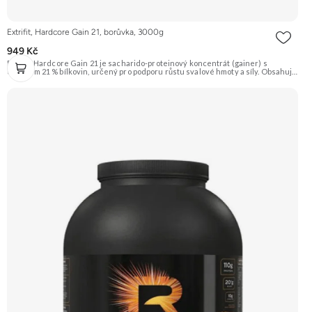
Extrifit, Hardcore Gain 21, borůvka, 3000g
949 Kč
Extrifit Hardcore Gain 21 je sacharido-proteinový koncentrát (gainer) s
obsahem 21 % bílkovin, určený pro podporu růstu svalové hmoty a síly. Obsahuje
komplexní sacharidy (Palatinóza, maltodextrin) a kvalitní proteinovou směs v
čele s CFM syrovátkovým koncentrátem. Doporučujeme vyzkoušet ZENGANA,
Grass-fed, Whey protein, DigeZyme®, Aquamin® Prémiová kvalita Skvělá chuť
a rozpustnost Kvalitní Grass-Fed protein Výhodná cena Vyzkoušet