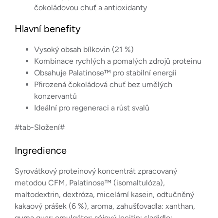
čokoládovou chuť a antioxidanty
Hlavní benefity
Vysoký obsah bílkovin (21 %)
Kombinace rychlých a pomalých zdrojů proteinu
Obsahuje Palatinose™ pro stabilní energii
Přirozená čokoládová chuť bez umělých
konzervantů
Ideální pro regeneraci a růst svalů
#tab-Složení#
Ingredience
Syrovátkový proteinový koncentrát zpracovaný
metodou CFM, Palatinose™ (isomaltulóza),
maltodextrin, dextróza, micelární kasein, odtučněný
kakaový prášek (6 %), aroma, zahušťovadla: xanthan,
guma guar; emulgátor: sójový lecitin; sladidlo: