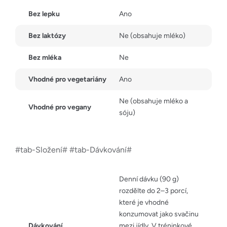
Bez lepku
Ano
Bez laktózy
Ne (obsahuje mléko)
Bez mléka
Ne
Vhodné pro vegetariány
Ano
Ne (obsahuje mléko a
Vhodné pro vegany
sóju)
#tab-Složení# #tab-Dávkování#
Denní dávku (90 g)
rozdělte do 2–3 porcí,
které je vhodné
konzumovat jako svačinu
Dávkování
mezi jídly. V tréninkové