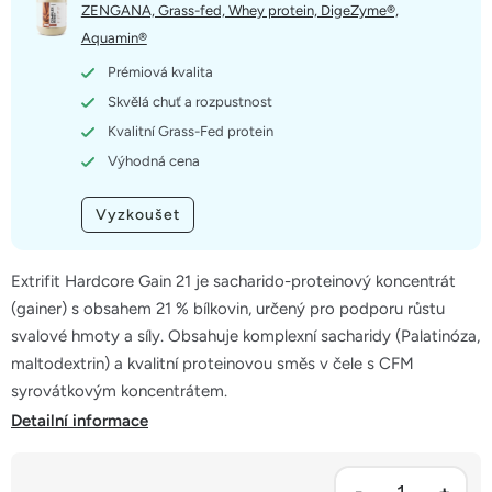
5
ZENGANA, Grass-fed, Whey protein, DigeZyme®,
hvězdiček.
Aquamin®
Prémiová kvalita
Skvělá chuť a rozpustnost
Kvalitní Grass-Fed protein
Výhodná cena
Vyzkoušet
Extrifit Hardcore Gain 21 je sacharido-proteinový koncentrát
(gainer) s obsahem 21 % bílkovin, určený pro podporu růstu
svalové hmoty a síly. Obsahuje komplexní sacharidy (Palatinóza,
maltodextrin) a kvalitní proteinovou směs v čele s CFM
syrovátkovým koncentrátem.
Detailní informace