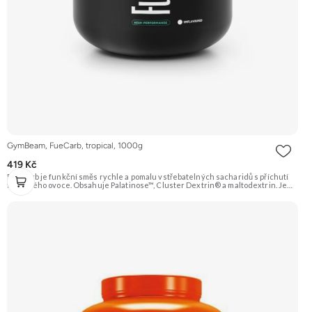
GymBeam, FueCarb, tropical, 1000g
419 Kč
FueCarb je funkční směs rychle a pomalu vstřebatelných sacharidů s příchutí
tropického ovoce. Obsahuje Palatinose™, Cluster Dextrin® a maltodextrin. Je
obohacen o elektrolyty a vitamíny B1, B5 a B12. Ideální pro doplnění energie
před, během i po výkonu. Doporučujeme vyzkoušet ZENGANA, Grass-fed,
Whey protein, DigeZyme®, Aquamin® Prémiová kvalita Skvělá chuť a
rozpustnost Kvalitní Grass-Fed protein Výhodná cena Vyzkoušet