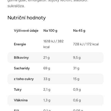
sukralóza.
Nutriční hodnoty
Výživové údaje
Na 100 g
Na 45 g
1618 kJ / 382
Energie
728 kJ / 172 kcal
kcal
Bílkoviny
21 g
9,5 g
Sacharidy
69 g
31 g
z toho cukry
33 g
15 g
Tuky
2,1 g
0,9 g
Vláknina
1,3 g
0,6 g
Sůl
0,1 g
0,05 g