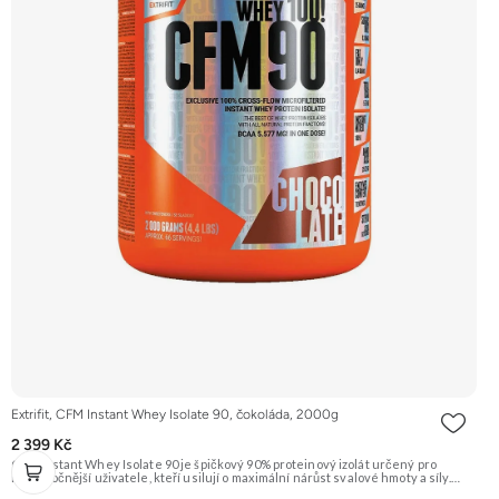
Extrifit, CFM Instant Whey Isolate 90, čokoláda, 2000g
2 399 Kč
CFM Instant Whey Isolate 90 je špičkový 90% proteinový izolát určený pro
nejnáročnější uživatele, kteří usilují o maximální nárůst svalové hmoty a síly.
Tento protein je vyrobený nejmodernější a nejšetrnější metodou Cross Flow