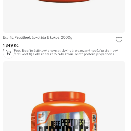
Extrifit, PeptiBeef, čokoláda & kokos, 2000g
1 349 Kč
Extrifit PeptiBeef je špičkový enzymaticky hydrolyzovaný hovězí proteinový
izolát (PeptiBeef®) s obsahem až 97 % bílkovin. Tento protein je vyroben z
kvalitního hovězího masa, což zaručuje nulový obsah laktózy. Vyznačuje se
rychlou vstřebatelností, vynikající stravitelností (díky přidaným enzymům
bromelain a papain) a vysokou biologickou hodnotou. Ideální pro nárůst čisté
svalové hmoty a rychlou regeneraci. Příchuť čokoláda & kokos. Doporučujeme
vyzkoušet ZENGANA, Grass-fed, Whey protein, DigeZyme®, Aquamin®
Prémiová kvalita Skvělá chuť a rozpustnost Kvalitní Grass-Fed protein Výhodná
cena Vyzkoušet