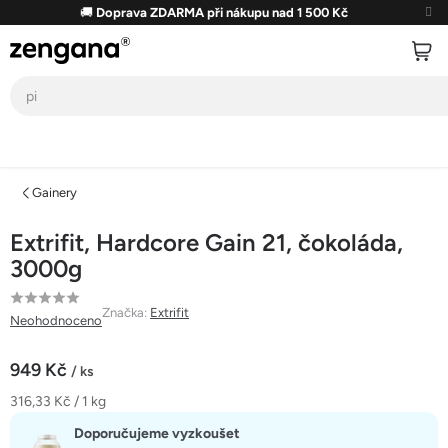
Přejít
🚚
Doprava ZDARMA při nákupu nad 1 500 Kč
na
obsah
Gainery
Extrifit, Hardcore Gain 21, čokoláda,
3000g
Průměrné
Značka:
Extrifit
Neohodnoceno
hodnocení
produktu
949 Kč
/ ks
je
Měrná
316,33 Kč / 1 kg
0,0
cena:
z
Doporučujeme vyzkoušet