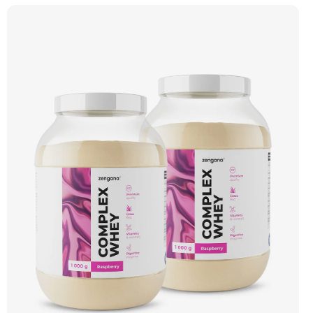
– obohacené o DigeZyme® a Aquamin®. Obsahuje kompletní spektrum
aminokyselin včetně 6,9 g BCAA na porci. DigeZyme® zlepšuje vstřebávání
bílkovin, zatímco Aquamin®, přírodní komplex z mořských řas, doplňuje vápník,
hořčík a stopové prvky pro optimální regeneraci a funkci svalů. Výsledkem je
protein s vynikající využitelností, čistým složením a dokonale vyváženou chutí.
🐄 Grass-fed protein 🧬 3 formy syrovátky 💪 Růst svalů ⚡ Rychlá regenerace 🧪
Enzymy & minerály 😋 Skvělá chuť