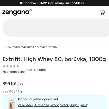
Přejít
🚚
Doprava ZDARMA při nákupu nad 1 500 Kč
na
obsah
Syrovátkové vícesložkové proteiny
Extrifit, High Whey 80, borůvka, 1000g
Průměrné
Značka:
Extrifit
Neohodnoceno
hodnocení
produktu
899 Kč
/ ks
je
Měrná
899 Kč / 1 kg
0,0
cena:
z
Doporučujeme vyzkoušet
5
ZENGANA, Grass-fed, Whey protein, DigeZyme®,