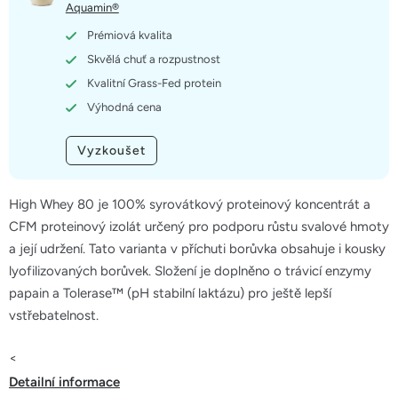
hvězdiček.
Aquamin®
Prémiová kvalita
Skvělá chuť a rozpustnost
Kvalitní Grass-Fed protein
Výhodná cena
Vyzkoušet
High Whey 80 je 100% syrovátkový proteinový koncentrát a
CFM proteinový izolát určený pro podporu růstu svalové hmoty
a její udržení. Tato varianta v příchuti borůvka obsahuje i kousky
lyofilizovaných borůvek. Složení je doplněno o trávicí enzymy
papain a Tolerase™ (pH stabilní laktázu) pro ještě lepší
vstřebatelnost.
<
Detailní informace