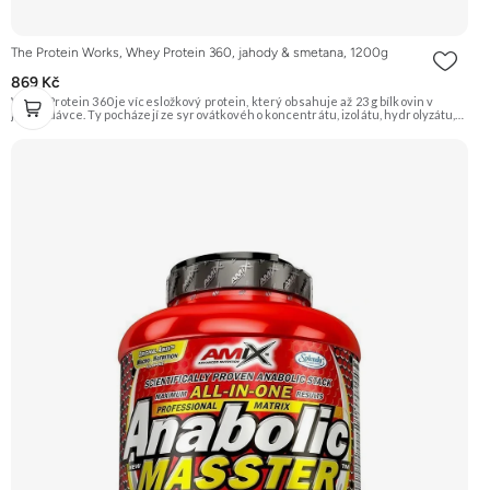
The Protein Works, Whey Protein 360, jahody & smetana, 1200g
869 Kč
Whey Protein 360 je vícesložkový protein, který obsahuje až 23 g bílkovin v
jedné dávce. Ty pocházejí ze syrovátkového koncentrátu, izolátu, hydrolyzátu,
mléčného a sójového proteinu. Díky tomu má různé doby vstřebávání a postará
se tak o postupné zásobování svalů aminokyselinami. Je ideální pro sportovce,
kteří usilují o růst svalové hmoty a zefektivnění regenerace. Příchuť Jahody &
Smetana, balení 1200g. Doporučujeme vyzkoušet ZENGANA, Grass-fed, Whey
protein, DigeZyme®, Aquamin® Prémiová kvalita Skvělá chuť a rozpustnost
Kvalitní Grass-Fed protein Výhodná cena Vyzkoušet