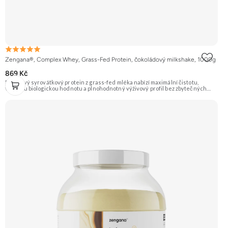
Zengana®, Complex Whey, Grass-Fed Protein, čokoládový milkshake, 1000g
869 Kč
Prémiový syrovátkový protein z grass-fed mléka nabízí maximální čistotu,
vysokou biologickou hodnotu a plnohodnotný výživový profil bez zbytečných
přísad. Každá dávka spojuje tři formy syrovátky – koncentrát, izolát a hydrolyzát
– obohacené o DigeZyme® a Aquamin®. Obsahuje kompletní spektrum
aminokyselin včetně 6,9 g BCAA na porci. DigeZyme® zlepšuje vstřebávání
bílkovin, zatímco Aquamin®, přírodní komplex z mořských řas, doplňuje vápník,
hořčík a stopové prvky pro optimální regeneraci a funkci svalů. Výsledkem je
protein s vynikající využitelností, čistým složením a dokonale vyváženou chutí.
🐄 Grass-fed protein 🧬 3 formy syrovátky 💪 Růst svalů ⚡ Rychlá regenerace 🧪
Enzymy & minerály 😋 Skvělá chuť