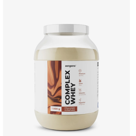
bílkovin, zatímco Aquamin®, přírodní komplex z mořských řas, doplňuje vápník,
hořčík a stopové prvky pro optimální regeneraci a funkci svalů. Výsledkem je
protein s vynikající využitelností, čistým složením a dokonale vyváženou chutí.
🐄 Grass-fed protein 🧬 3 formy syrovátky 💪 Růst svalů ⚡ Rychlá regenerace 🧪
Enzymy & minerály 😋 Skvělá chuť