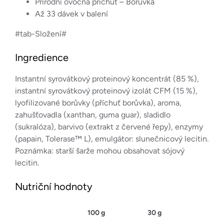
Přírodní ovocná příchuť – Borůvka
Až 33 dávek v balení
#tab-Složení#
Ingredience
Instantní syrovátkový proteinový koncentrát (85 %),
instantní syrovátkový proteinový izolát CFM (15 %),
lyofilizované borůvky (příchuť borůvka), aroma,
zahušťovadla (xanthan, guma guar), sladidlo
(sukralóza), barvivo (extrakt z červené řepy), enzymy
(papain, Tolerase™ L), emulgátor: slunečnicový lecitin.
Poznámka: starší šarže mohou obsahovat sójový
lecitin.
Nutriční hodnoty
100 g
30 g