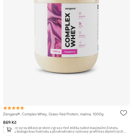
Zengana®, Complex Whey, Grass-Fed Protein, malina, 1000g
869 Kč
Prémiový syrovátkový protein z grass-fed mléka nabízí maximální čistotu,
vysokou biologickou hodnotu a plnohodnotný výživový profil bez zbytečných
přísad. Každá dávka spojuje tři formy syrovátky – koncentrát, izolát a hydrolyzát