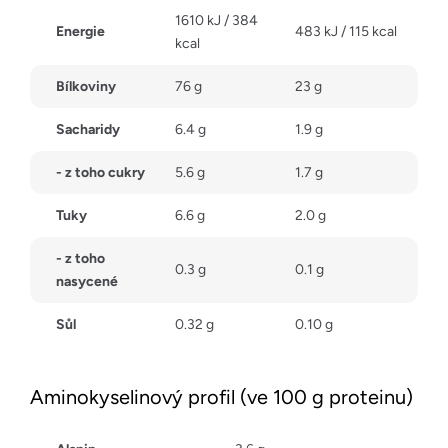
1610 kJ / 384
Energie
483 kJ / 115 kcal
kcal
Bílkoviny
76 g
23 g
Sacharidy
6.4 g
1.9 g
- z toho cukry
5.6 g
1.7 g
Tuky
6.6 g
2.0 g
- z toho
0.3 g
0.1 g
nasycené
Sůl
0.32 g
0.10 g
Aminokyselinový profil (ve 100 g proteinu)