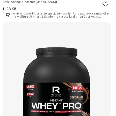
Amix, Anabolic Masster, jahoda, 2200g
1 128 Kč
Gainer Amix Anabolic Masster je speciálně navržený pro sportovce s nejvyššími
nároky na kvalitu a účinnost. Základem je vysoce kvalitní směs bílkovin,
sacharidů a exkluzivní řada „anabolických“ složek jako je Kreatin Monohydrát,
Kre-Alkalyn®, L-Glutamín, L-Arginin HCL, L-Arginin Alfa-Ketoglutarát, BCAA,
Tribulus Terrestris a mnoho dalších. Určeno pro podporu růstu svalové hmoty a
síly. Příchuť Jahoda. Doporučujeme vyzkoušet ZENGANA, Grass-fed, Whey
protein, DigeZyme®, Aquamin® Prémiová kvalita Skvělá chuť a rozpustnost
Kvalitní Grass-Fed protein Výhodná cena Vyzkoušet