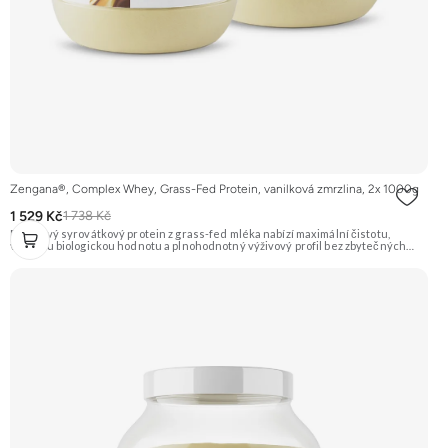
Zengana®, Complex Whey, Grass-Fed Protein, vanilková zmrzlina, 2x 1000g
1 529 Kč
1 738 Kč
Prémiový syrovátkový protein z grass-fed mléka nabízí maximální čistotu,
vysokou biologickou hodnotu a plnohodnotný výživový profil bez zbytečných
přísad. Každá dávka spojuje tři formy syrovátky – koncentrát, izolát a hydrolyzát
– obohacené o DigeZyme® a Aquamin®. Obsahuje kompletní spektrum
aminokyselin včetně 6,9 g BCAA na porci. DigeZyme® zlepšuje vstřebávání
bílkovin, zatímco Aquamin®, přírodní komplex z mořských řas, doplňuje vápník,
hořčík a stopové prvky pro optimální regeneraci a funkci svalů. Výsledkem je
protein s vynikající využitelností, čistým složením a dokonale vyváženou chutí.
🐄 Grass-fed protein 🧬 3 formy syrovátky 💪 Růst svalů ⚡ Rychlá regenerace 🧪
Enzymy & minerály 😋 Skvělá chuť