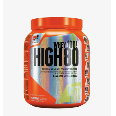
hořčík a stopové prvky pro optimální regeneraci a funkci svalů. Výsledkem je
protein s vynikající využitelností, čistým složením a dokonale vyváženou chutí.
🐄 Grass-fed protein 🧬 3 formy syrovátky 💪 Růst svalů ⚡ Rychlá regenerace 🧪
Enzymy & minerály 😋 Skvělá chuť