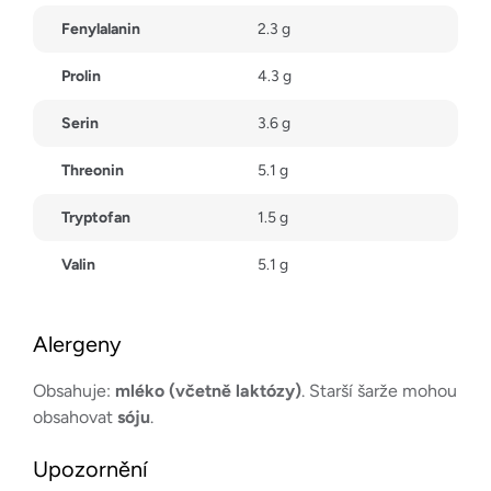
Fenylalanin
2.3 g
Prolin
4.3 g
Serin
3.6 g
Threonin
5.1 g
Tryptofan
1.5 g
Valin
5.1 g
Alergeny
Obsahuje:
mléko (včetně laktózy)
. Starší šarže mohou
obsahovat
sóju
.
Upozornění