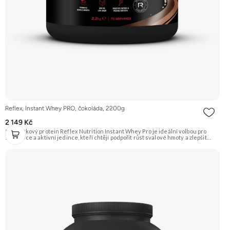
Reflex, Instant Whey PRO, čokoláda, 2200g
2 149 Kč
Syrovátkový protein Reflex Nutrition Instant Whey Pro je ideální volbou pro
sportovce a aktivní jedince, kteří chtějí podpořit růst svalové hmoty a zlepšit
regeneraci po náročném tréninku. Tento vysoce kvalitní proteinový doplněk
kombinuje několik druhů syrovátkových bílkovin pro optimální vstřebatelnost a
účinnost. Klíčové vlastnosti: Podporuje růst svalů a regeneraci, hmotnost 2200 g,
příchuť čokoláda, vhodné pro sportovce, obsahuje probiotické kultury a trávicí
enzymy, syrovátkový protein pro rychlou regeneraci a růst svalové hmoty,
kombinace několika druhů syrovátkových bílkovin. Doporučujeme vyzkoušet
ZENGANA, Grass-fed, Whey protein, DigeZyme®, Aquamin® Prémiová kvalita
Skvělá chuť a rozpustnost Kvalitní Grass-Fed protein Výhodná cena Vyzkoušet