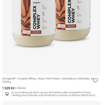
Zengana®, Complex Whey, Grass-Fed Protein, čokoládový milkshake, 2x
1000g
1 529 Kč
1 738 Kč
Prémiový syrovátkový protein z grass-fed mléka nabízí maximální čistotu,
vysokou biologickou hodnotu a plnohodnotný výživový profil bez zbytečných
přísad. Každá dávka spojuje tři formy syrovátky – koncentrát, izolát a hydrolyzát
– obohacené o DigeZyme® a Aquamin®. Obsahuje kompletní spektrum
aminokyselin včetně 6,9 g BCAA na porci. DigeZyme® zlepšuje vstřebávání