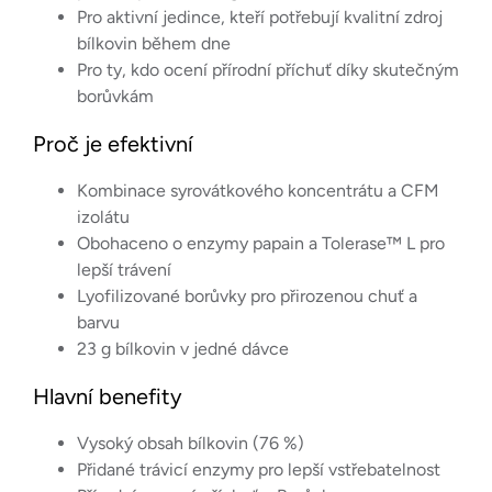
Pro aktivní jedince, kteří potřebují kvalitní zdroj
bílkovin během dne
Pro ty, kdo ocení přírodní příchuť díky skutečným
borůvkám
Proč je efektivní
Kombinace syrovátkového koncentrátu a CFM
izolátu
Obohaceno o enzymy papain a Tolerase™ L pro
lepší trávení
Lyofilizované borůvky pro přirozenou chuť a
barvu
23 g bílkovin v jedné dávce
Hlavní benefity
Vysoký obsah bílkovin (76 %)
Přidané trávicí enzymy pro lepší vstřebatelnost