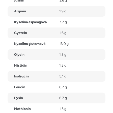
Alanin
3.6 g
Arginin
1.9 g
Kyselina asparagová
7.7 g
Cystein
1.6 g
Kyselina glutamová
13.0 g
Glycin
1.3 g
Histidin
1.3 g
Isoleucin
5.1 g
Leucin
6.7 g
Lysin
6.7 g
Methionin
1.5 g