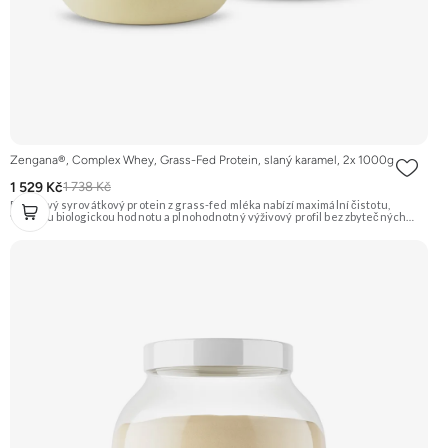
Zengana®, Complex Whey, Grass-Fed Protein, slaný karamel, 2x 1000g
1 529 Kč
1 738 Kč
Prémiový syrovátkový protein z grass-fed mléka nabízí maximální čistotu,
vysokou biologickou hodnotu a plnohodnotný výživový profil bez zbytečných
přísad. Každá dávka spojuje tři formy syrovátky – koncentrát, izolát a hydrolyzát
– obohacené o DigeZyme® a Aquamin®. Obsahuje kompletní spektrum
aminokyselin včetně 6,9 g BCAA na porci. DigeZyme® zlepšuje vstřebávání
bílkovin, zatímco Aquamin®, přírodní komplex z mořských řas, doplňuje vápník,
hořčík a stopové prvky pro optimální regeneraci a funkci svalů. Výsledkem je
protein s vynikající využitelností, čistým složením a dokonale vyváženou chutí.
🐄 Grass-fed protein 🧬 3 formy syrovátky 💪 Růst svalů ⚡ Rychlá regenerace 🧪
Enzymy & minerály 😋 Skvělá chuť