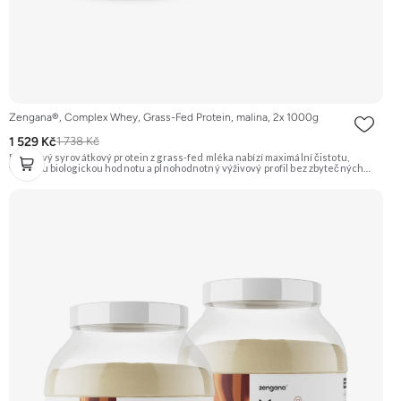
Zengana®, Complex Whey, Grass-Fed Protein, malina, 2x 1000g
1 529 Kč
1 738 Kč
Prémiový syrovátkový protein z grass-fed mléka nabízí maximální čistotu,
vysokou biologickou hodnotu a plnohodnotný výživový profil bez zbytečných
přísad. Každá dávka spojuje tři formy syrovátky – koncentrát, izolát a hydrolyzát
– obohacené o DigeZyme® a Aquamin®. Obsahuje kompletní spektrum
aminokyselin včetně 6,9 g BCAA na porci. DigeZyme® zlepšuje vstřebávání
bílkovin, zatímco Aquamin®, přírodní komplex z mořských řas, doplňuje vápník,
hořčík a stopové prvky pro optimální regeneraci a funkci svalů. Výsledkem je
protein s vynikající využitelností, čistým složením a dokonale vyváženou chutí.
🐄 Grass-fed protein 🧬 3 formy syrovátky 💪 Růst svalů ⚡ Rychlá regenerace 🧪
Enzymy & minerály 😋 Skvělá chuť