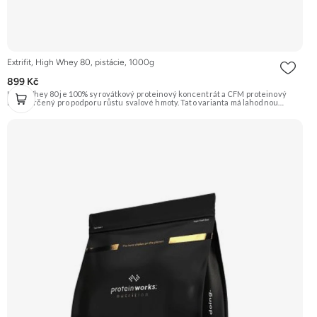
Extrifit, High Whey 80, pistácie, 1000g
899 Kč
High Whey 80 je 100% syrovátkový proteinový koncentrát a CFM proteinový
izolát určený pro podporu růstu svalové hmoty. Tato varianta má lahodnou
příchuť pistácie. Složení je doplněno o trávicí enzymy papain a Tolerase™ (pH
stabilní laktázu) pro ještě lepší vstřebatelnost a stravitelnost. Doporučujeme
vyzkoušet ZENGANA, Grass-fed, Whey protein, DigeZyme®, Aquamin®
Prémiová kvalita Skvělá chuť a rozpustnost Kvalitní Grass-Fed protein Výhodná
cena Vyzkoušet