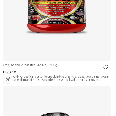
Amix, Anabolic Masster, vanilka, 2200g
1 128 Kč
Gainer Amix Anabolic Masster je speciálně navržený pro sportovce s nejvyššími
nároky na kvalitu a účinnost. Základem je vysoce kvalitní směs bílkovin,
sacharidů a exkluzivní řada „anabolických“ složek jako je Kreatin Monohydrát,
Kre-Alkalyn®, L-Glutamín, L-Arginin HCL, L-Arginin Alfa-Ketoglutarát, BCAA,
Tribulus Terrestris a mnoho dalších. Určeno pro podporu růstu svalové hmoty a
síly. Příchuť Vanilka. Doporučujeme vyzkoušet ZENGANA, Grass-fed, Whey
protein, DigeZyme®, Aquamin® Prémiová kvalita Skvělá chuť a rozpustnost
Kvalitní Grass-Fed protein Výhodná cena Vyzkoušet