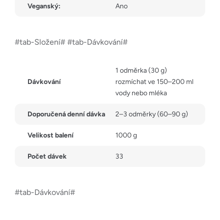
Veganský:
Ano
#tab-Složení# #tab-Dávkování#
1 odměrka (30 g)
Dávkování
rozmíchat ve 150–200 ml
vody nebo mléka
Doporučená denní dávka
2–3 odměrky (60–90 g)
Velikost balení
1000 g
Počet dávek
33
#tab-Dávkování#