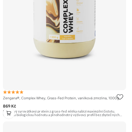
Zengana®, Complex Whey, Grass-Fed Protein, vanilková zmrzlina, 1000g
869 Kč
Prémiový syrovátkový protein z grass-fed mléka nabízí maximální čistotu,
vysokou biologickou hodnotu a plnohodnotný výživový profil bez zbytečných
přísad. Každá dávka spojuje tři formy syrovátky – koncentrát, izolát a hydrolyzát
– obohacené o DigeZyme® a Aquamin®. Obsahuje kompletní spektrum
aminokyselin včetně 6,9 g BCAA na porci. DigeZyme® zlepšuje vstřebávání
bílkovin, zatímco Aquamin®, přírodní komplex z mořských řas, doplňuje vápník,