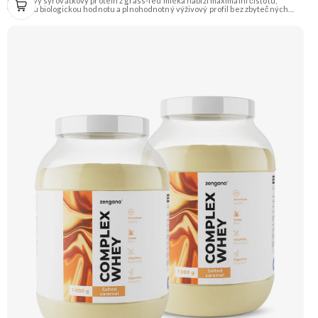
Prémiový syrovátkový protein z grass-fed mléka nabízí maximální čistotu,
vysokou biologickou hodnotu a plnohodnotný výživový profil bez zbytečných
přísad. Každá dávka spojuje tři formy syrovátky – koncentrát, izolát a hydrolyzát
– obohacené o DigeZyme® a Aquamin®. Obsahuje kompletní spektrum
aminokyselin včetně 6,9 g BCAA na porci. DigeZyme® zlepšuje vstřebávání
bílkovin, zatímco Aquamin®, přírodní komplex z mořských řas, doplňuje vápník,
hořčík a stopové prvky pro optimální regeneraci a funkci svalů. Výsledkem je
protein s vynikající využitelností, čistým složením a dokonale vyváženou chutí.
🐄 Grass-fed protein 🧬 3 formy syrovátky 💪 Růst svalů ⚡ Rychlá regenerace 🧪
Enzymy & minerály 😋 Skvělá chuť