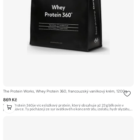
The Protein Works, Whey Protein 360, francouzský vanilkový krém, 1200g
869 Kč
Whey Protein 360 je vícesložkový protein, který obsahuje až 23 g bílkovin v
jedné dávce. Ty pocházejí ze syrovátkového koncentrátu, izolátu, hydrolyzátu,
mléčného a sójového proteinu. Díky tomu má různé doby vstřebávání a postará
se tak o postupné zásobování svalů aminokyselinami. Je ideální pro sportovce,
kteří usilují o růst svalové hmoty a zefektivnění regenerace. Příchuť
Francouzský vanilkový krém, balení 1200g. Doporučujeme vyzkoušet
ZENGANA, Grass-fed, Whey protein, DigeZyme®, Aquamin® Prémiová kvalita
Skvělá chuť a rozpustnost Kvalitní Grass-Fed protein Výhodná cena Vyzkoušet