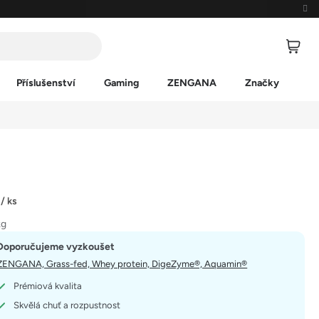
Příslušenství
Gaming
ZENGANA
Značky
č
/ ks
kg
Doporučujeme vyzkoušet
ZENGANA, Grass-fed, Whey protein, DigeZyme®, Aquamin®
Prémiová kvalita
Skvělá chuť a rozpustnost