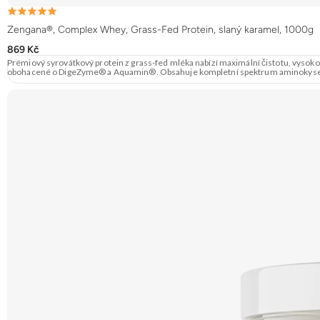
Zengana®, Complex Whey, Grass-Fed Protein, slaný karamel, 1000g
869 Kč
Prémiový syrovátkový protein z grass-fed mléka nabízí maximální čistotu, vysokou
obohacené o DigeZyme® a Aquamin®. Obsahuje kompletní spektrum aminokyselin v
prvky pro optimální regeneraci a funkci svalů. Výsledkem je protein s vynikající 
Skvělá chuť