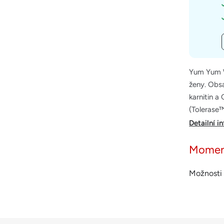
Yum Yum W
ženy. Obsa
karnitin a
(Tolerase™
Detailní i
Momen
Možnosti