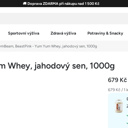
🚚
Doprava ZDARMA při nákupu nad 1 500 Kč
Sportovní výživa
Zdravá výživa
Potraviny & Snacky
mBeam, BeastPink - Yum Yum Whey, jahodový sen, 1000g
m Whey, jahodový sen, 1000g
679 K
Měrná
679 Kč / 1 
cena: