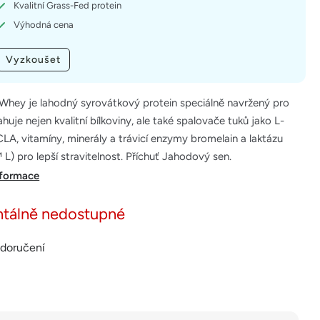
Kvalitní Grass-Fed protein
Výhodná cena
Vyzkoušet
hey je lahodný syrovátkový protein speciálně navržený pro
huje nejen kvalitní bílkoviny, ale také spalovače tuků jako L-
 CLA, vitamíny, minerály a trávicí enzymy bromelain a laktázu
 L) pro lepší stravitelnost. Příchuť Jahodový sen.
nformace
tálně nedostupné
 doručení