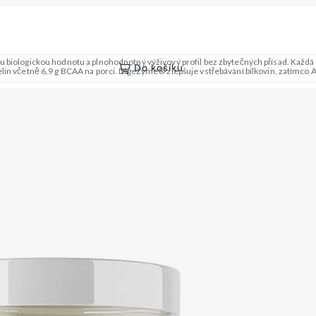
 biologickou hodnotu a plnohodnotný výživový profil bez zbytečných přísad. Každá dá
Do košíku
četně 6,9 g BCAA na porci. DigeZyme® zlepšuje vstřebávání bílkovin, zatímco Aqu
využitelností, čistým složením a dokonale vyváženou chutí. 🐄 Grass-fed protein 🧬 