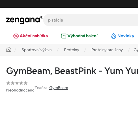
Přejít
na
obsah
Akční nabídka
Výhodná balení
Novinky
Úvod
Sportovní výživa
Proteiny
Proteiny pro ženy
Gy
GymBeam, BeastPink - Yum Yu
Průměrné
Značka:
GymBeam
Neohodnoceno
hodnocení
produktu
je
0,0
z
5
hvězdiček.