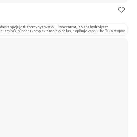
vka spojuje tři formy syrovátky – koncentrát, izolát a hydrolyzát –
amin®, přírodní komplex z mořských řas, doplňuje vápník, hořčík a stopové
3 formy syrovátky 💪 Růst svalů ⚡ Rychlá regenerace 🧪 Enzymy & minerály 😋