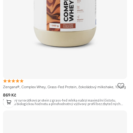
Zengana®, Complex Whey, Grass-Fed Protein, čokoládový milkshake, 1000g
869 Kč
Prémiový syrovátkový protein z grass-fed mléka nabízí maximální čistotu,
vysokou biologickou hodnotu a plnohodnotný výživový profil bez zbytečných
přísad. Každá dávka spojuje tři formy syrovátky – koncentrát, izolát a hydrolyzát
– obohacené o DigeZyme® a Aquamin®. Obsahuje kompletní spektrum
aminokyselin včetně 6,9 g BCAA na porci. DigeZyme® zlepšuje vstřebávání
bílkovin, zatímco Aquamin®, přírodní komplex z mořských řas, doplňuje vápník,
hořčík a stopové prvky pro optimální regeneraci a funkci svalů. Výsledkem je
protein s vynikající využitelností, čistým složením a dokonale vyváženou chutí.
🐄 Grass-fed protein 🧬 3 formy syrovátky 💪 Růst svalů ⚡ Rychlá regenerace 🧪
Enzymy & minerály 😋 Skvělá chuť