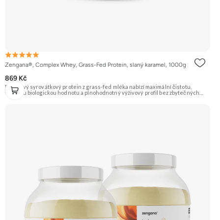
Zengana®, Complex Whey, Grass-Fed Protein, slaný karamel, 1000g
869 Kč
Prémiový syrovátkový protein z grass-fed mléka nabízí maximální čistotu,
vysokou biologickou hodnotu a plnohodnotný výživový profil bez zbytečných
přísad. Každá dávka spojuje tři formy syrovátky – koncentrát, izolát a hydrolyzát
– obohacené o DigeZyme® a Aquamin®. Obsahuje kompletní spektrum
aminokyselin včetně 6,9 g BCAA na porci. DigeZyme® zlepšuje vstřebávání
bílkovin, zatímco Aquamin®, přírodní komplex z mořských řas, doplňuje vápník,
hořčík a stopové prvky pro optimální regeneraci a funkci svalů. Výsledkem je
protein s vynikající využitelností, čistým složením a dokonale vyváženou chutí.
🐄 Grass-fed protein 🧬 3 formy syrovátky 💪 Růst svalů ⚡ Rychlá regenerace 🧪
Enzymy & minerály 😋 Skvělá chuť