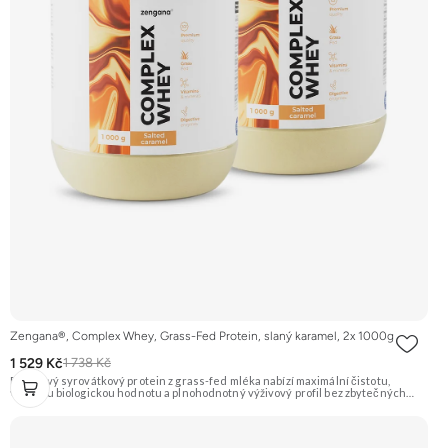
Zengana®, Complex Whey, Grass-Fed Protein, slaný karamel, 2x 1000g
1 529 Kč
1 738 Kč
Prémiový syrovátkový protein z grass-fed mléka nabízí maximální čistotu,
vysokou biologickou hodnotu a plnohodnotný výživový profil bez zbytečných
přísad. Každá dávka spojuje tři formy syrovátky – koncentrát, izolát a hydrolyzát
– obohacené o DigeZyme® a Aquamin®. Obsahuje kompletní spektrum
aminokyselin včetně 6,9 g BCAA na porci. DigeZyme® zlepšuje vstřebávání
bílkovin, zatímco Aquamin®, přírodní komplex z mořských řas, doplňuje vápník,