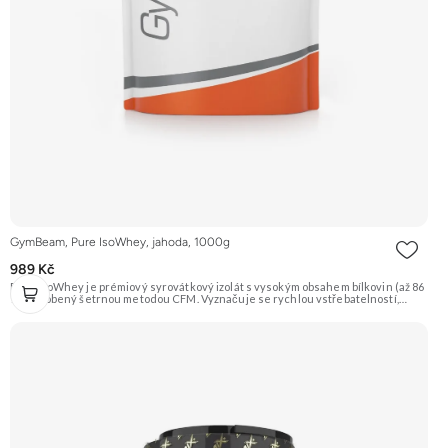
GymBeam, Pure IsoWhey, jahoda, 1000g
989 Kč
Pure IsoWhey je prémiový syrovátkový izolát s vysokým obsahem bílkovin (až 86
%), vyrobený šetrnou metodou CFM. Vyznačuje se rychlou vstřebatelností,
nízkým obsahem tuku a cukru a je obohacen o trávicí enzymy DigeZyme® pro
ještě lepší stravitelnost. Je ideální pro sportovce usilující o růst čisté svalové
hmoty a rychlou regeneraci. Doporučujeme vyzkoušet ZENGANA, Grass-fed,
Whey protein, DigeZyme®, Aquamin® Prémiová kvalita Skvělá chuť a
rozpustnost Kvalitní Grass-Fed protein Výhodná cena Vyzkoušet