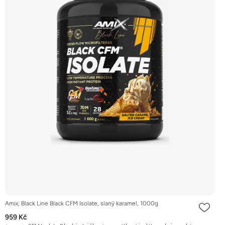
Amix, Black Line Black CFM Isolate, slaný karamel, 1000g
959 Kč