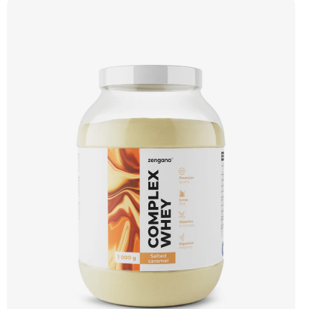
aminokyselin včetně 6,9 g BCAA na porci. DigeZyme® zlepšuje vstřebávání
bílkovin, zatímco Aquamin®, přírodní komplex z mořských řas, doplňuje vápník,
hořčík a stopové prvky pro optimální regeneraci a funkci svalů. Výsledkem je
protein s vynikající využitelností, čistým složením a dokonale vyváženou chutí.
🐄 Grass-fed protein 🧬 3 formy syrovátky 💪 Růst svalů ⚡ Rychlá regenerace 🧪
Enzymy & minerály 😋 Skvělá chuť