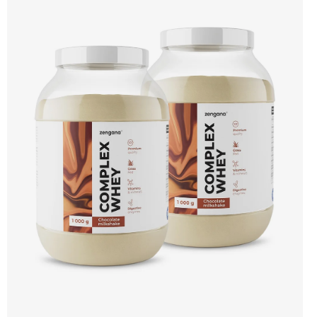
Enzymy & minerály 😋 Skvělá chuť