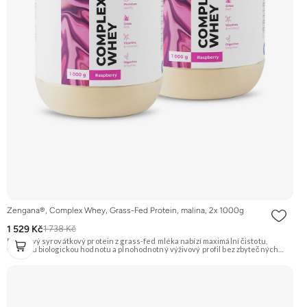
Zengana®, Complex Whey, Grass-Fed Protein, malina, 2x 1000g
1 529 Kč
1 738 Kč
Prémiový syrovátkový protein z grass-fed mléka nabízí maximální čistotu,
vysokou biologickou hodnotu a plnohodnotný výživový profil bez zbytečných
přísad. Každá dávka spojuje tři formy syrovátky – koncentrát, izolát a hydrolyzát
– obohacené o DigeZyme® a Aquamin®. Obsahuje kompletní spektrum
aminokyselin včetně 6,9 g BCAA na porci. DigeZyme® zlepšuje vstřebávání
bílkovin, zatímco Aquamin®, přírodní komplex z mořských řas, doplňuje vápník,
hořčík a stopové prvky pro optimální regeneraci a funkci svalů. Výsledkem je
protein s vynikající využitelností, čistým složením a dokonale vyváženou chutí.
🐄 Grass-fed protein 🧬 3 formy syrovátky 💪 Růst svalů ⚡ Rychlá regenerace 🧪