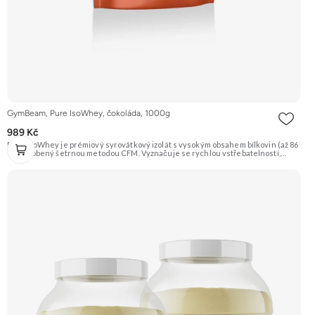
GymBeam, Pure IsoWhey, čokoláda, 1000g
989 Kč
Pure IsoWhey je prémiový syrovátkový izolát s vysokým obsahem bílkovin (až 86
%), vyrobený šetrnou metodou CFM. Vyznačuje se rychlou vstřebatelností,
nízkým obsahem tuku a cukru a je obohacen o trávicí enzymy DigeZyme® pro
ještě lepší stravitelnost. Je ideální pro sportovce usilující o růst čisté svalové
hmoty a rychlou regeneraci. Doporučujeme vyzkoušet ZENGANA, Grass-fed,
Whey protein, DigeZyme®, Aquamin® Prémiová kvalita Skvělá chuť a
rozpustnost Kvalitní Grass-Fed protein Výhodná cena Vyzkoušet