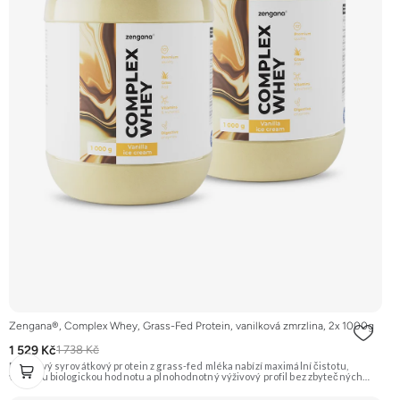
Zengana®, Complex Whey, Grass-Fed Protein, vanilková zmrzlina, 2x 1000g
1 529 Kč
1 738 Kč
Prémiový syrovátkový protein z grass-fed mléka nabízí maximální čistotu,
vysokou biologickou hodnotu a plnohodnotný výživový profil bez zbytečných
přísad. Každá dávka spojuje tři formy syrovátky – koncentrát, izolát a hydrolyzát
– obohacené o DigeZyme® a Aquamin®. Obsahuje kompletní spektrum