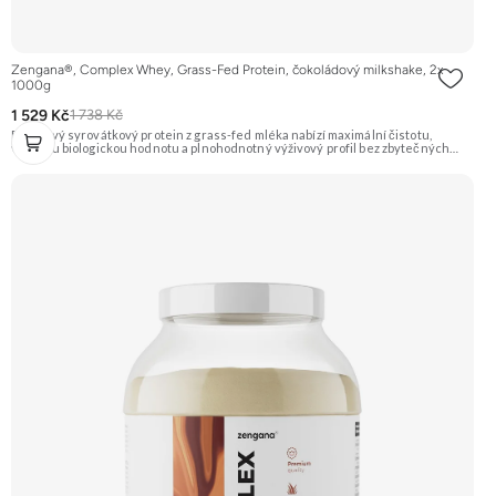
Zengana®, Complex Whey, Grass-Fed Protein, čokoládový milkshake, 2x
1000g
1 529 Kč
1 738 Kč
Prémiový syrovátkový protein z grass-fed mléka nabízí maximální čistotu,
vysokou biologickou hodnotu a plnohodnotný výživový profil bez zbytečných
přísad. Každá dávka spojuje tři formy syrovátky – koncentrát, izolát a hydrolyzát
– obohacené o DigeZyme® a Aquamin®. Obsahuje kompletní spektrum
aminokyselin včetně 6,9 g BCAA na porci. DigeZyme® zlepšuje vstřebávání
bílkovin, zatímco Aquamin®, přírodní komplex z mořských řas, doplňuje vápník,
hořčík a stopové prvky pro optimální regeneraci a funkci svalů. Výsledkem je
protein s vynikající využitelností, čistým složením a dokonale vyváženou chutí.
🐄 Grass-fed protein 🧬 3 formy syrovátky 💪 Růst svalů ⚡ Rychlá regenerace 🧪
Enzymy & minerály 😋 Skvělá chuť