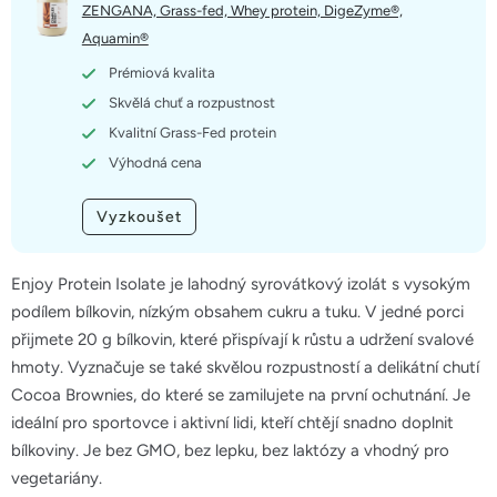
5
ZENGANA, Grass-fed, Whey protein, DigeZyme®,
hvězdiček.
Aquamin®
Prémiová kvalita
Skvělá chuť a rozpustnost
Kvalitní Grass-Fed protein
Výhodná cena
Vyzkoušet
Enjoy Protein Isolate je lahodný syrovátkový izolát s vysokým
podílem bílkovin, nízkým obsahem cukru a tuku. V jedné porci
přijmete 20 g bílkovin, které přispívají k růstu a udržení svalové
hmoty. Vyznačuje se také skvělou rozpustností a delikátní chutí
Cocoa Brownies, do které se zamilujete na první ochutnání. Je
ideální pro sportovce i aktivní lidi, kteří chtějí snadno doplnit
bílkoviny. Je bez GMO, bez lepku, bez laktózy a vhodný pro
vegetariány.