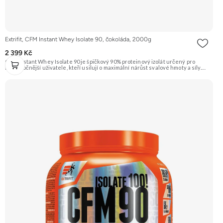
Extrifit, CFM Instant Whey Isolate 90, čokoláda, 2000g
2 399 Kč
CFM Instant Whey Isolate 90 je špičkový 90% proteinový izolát určený pro
nejnáročnější uživatele, kteří usilují o maximální nárůst svalové hmoty a síly.
Tento protein je vyrobený nejmodernější a nejšetrnější metodou Cross Flow
Microfiltration (CFM), která zaručuje maximální čistotu a zachování všech
cenných bílkovinných frakcí. Díky svému vysokému obsahu bílkovin a téměř
nulovému obsahu tuku a laktózy je ideální volbou pro rýsovací fáze i pro jedince
s intolerancí laktózy. Přídavek komplexu 7 trávicích enzymů (papain, alfa amyláza,
bromelain, laktáza, celuláza, neutrální proteáza, lipáza) zajišťuje dokonalou
stravitelnost a využitelnost. Extrifit CFM Instant Whey Isolate 90 je synonymem
pro kvalitu a efektivitu ve světě sportovní výživy. Příchuť čokoláda.
Doporučujeme vyzkoušet ZENGANA, Grass-fed, Whey protein, DigeZyme®,
Aquamin® Prémiová kvalita Skvělá chuť a rozpustnost Kvalitní Grass-Fed
protein Výhodná cena Vyzkoušet