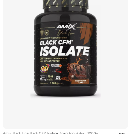
Amix, Black Line Black CFM Isolate, čokoládový dort, 1000g