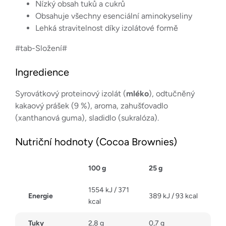
Nízký obsah tuků a cukrů
Obsahuje všechny esenciální aminokyseliny
Lehká stravitelnost díky izolátové formě
#tab-Složení#
Ingredience
Syrovátkový proteinový izolát (
mléko
), odtučněný
kakaový prášek (9 %), aroma, zahušťovadlo
(xanthanová guma), sladidlo (sukralóza).
Nutriční hodnoty (Cocoa Brownies)
100 g
25 g
1554 kJ / 371
Energie
389 kJ / 93 kcal
kcal
Tuky
2,8 g
0,7 g