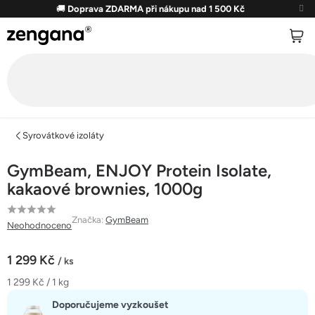
Přejít
🚚
Doprava ZDARMA při nákupu nad 1 500 Kč
na
obsah
Syrovátkové izoláty
GymBeam, ENJOY Protein Isolate,
kakaové brownies, 1000g
Průměrné
Značka:
GymBeam
Neohodnoceno
hodnocení
produktu
1 299 Kč
/ ks
je
Měrná
1 299 Kč / 1 kg
0,0
cena:
z
Doporučujeme vyzkoušet