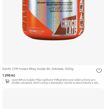
Extrifit, CFM Instant Whey Isolate 90, čokoláda, 1000g
1 299 Kč
CFM Instant Whey Isolate 90 je špičkový 90% proteinový izolát určený pro
nejnáročnější uživatele, kteří usilují o maximální nárůst svalové hmoty a síly.
Toto 1kg balení je vyrobeno nejmodernější a nejšetrnější metodou Cross Flow
Microfiltration (CFM), která zaručuje maximální čistotu a zachování všech
cenných bílkovinných frakcí. Díky svému vysokému obsahu bílkovin a téměř
nulovému obsahu tuku a laktózy je ideální volbou pro rýsovací fáze i pro jedince
s intolerancí laktózy. Přídavek komplexu 7 trávicích enzymů zajišťuje dokonalou
stravitelnost a využitelnost. Příchuť čokoláda. Doporučujeme vyzkoušet
ZENGANA, Grass-fed, Whey protein, DigeZyme®, Aquamin® Prémiová kvalita
Skvělá chuť a rozpustnost Kvalitní Grass-Fed protein Výhodná cena Vyzkoušet