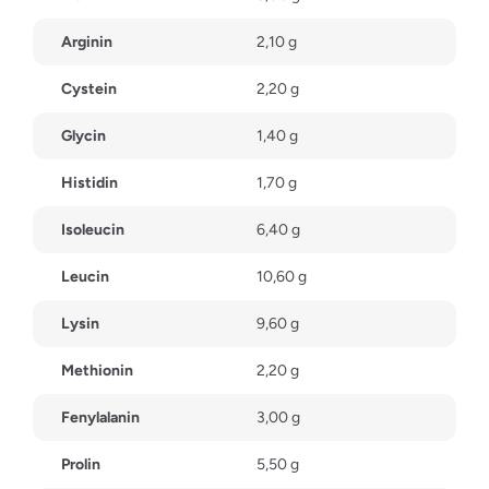
Arginin
2,10 g
Cystein
2,20 g
Glycin
1,40 g
Histidin
1,70 g
Isoleucin
6,40 g
Leucin
10,60 g
Lysin
9,60 g
Methionin
2,20 g
Fenylalanin
3,00 g
Prolin
5,50 g