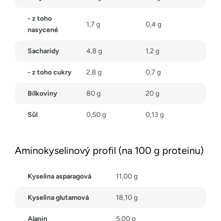
- z toho
1,7 g
0,4 g
nasycené
Sacharidy
4,8 g
1,2 g
- z toho cukry
2,8 g
0,7 g
Bílkoviny
80 g
20 g
Sůl
0,50 g
0,13 g
Aminokyselinový profil (na 100 g proteinu)
Kyselina asparagová
11,00 g
Kyselina glutamová
18,10 g
Alanin
5,00 g