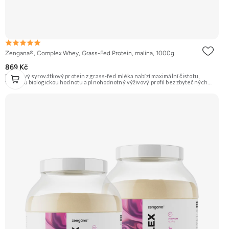
Zengana®, Complex Whey, Grass-Fed Protein, malina, 1000g
869 Kč
Prémiový syrovátkový protein z grass-fed mléka nabízí maximální čistotu,
vysokou biologickou hodnotu a plnohodnotný výživový profil bez zbytečných
přísad. Každá dávka spojuje tři formy syrovátky – koncentrát, izolát a hydrolyzát
– obohacené o DigeZyme® a Aquamin®. Obsahuje kompletní spektrum
aminokyselin včetně 6,9 g BCAA na porci. DigeZyme® zlepšuje vstřebávání
bílkovin, zatímco Aquamin®, přírodní komplex z mořských řas, doplňuje vápník,
hořčík a stopové prvky pro optimální regeneraci a funkci svalů. Výsledkem je
protein s vynikající využitelností, čistým složením a dokonale vyváženou chutí.
🐄 Grass-fed protein 🧬 3 formy syrovátky 💪 Růst svalů ⚡ Rychlá regenerace 🧪
Enzymy & minerály 😋 Skvělá chuť