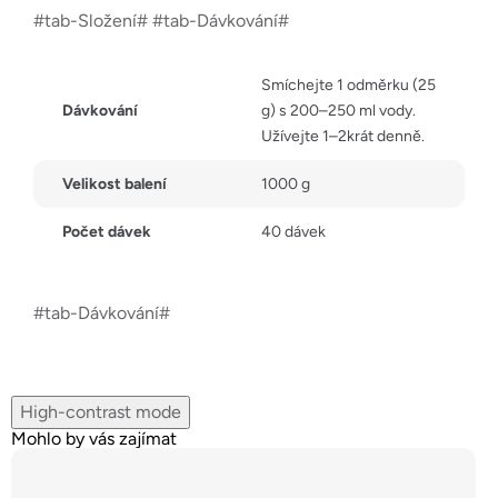
#tab-Složení# #tab-Dávkování#
Smíchejte 1 odměrku (25
Dávkování
g) s 200–250 ml vody.
Užívejte 1–2krát denně.
Velikost balení
1000 g
Počet dávek
40 dávek
#tab-Dávkování#
High-contrast mode
Mohlo by vás zajímat