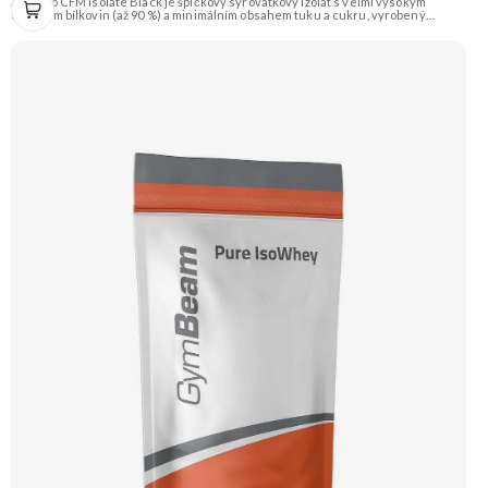
AmixPro CFM Isolate Black je špičkový syrovátkový izolát s velmi vysokým
obsahem bílkovin (až 90 %) a minimálním obsahem tuku a cukru, vyrobený
metodou CFM. Obohacen o trávicí enzymy AminoGen® a probiotika LactoSpore™
pro optimální trávení. Perfektní pro nárůst čisté svalové hmoty a rychlou
regeneraci, nyní v lahodné příchuti slaný karamel. Doporučujeme vyzkoušet
ZENGANA, Grass-fed, Whey protein, DigeZyme®, Aquamin® Prémiová kvalita
Skvělá chuť a rozpustnost Kvalitní Grass-Fed protein Výhodná cena Vyzkoušet