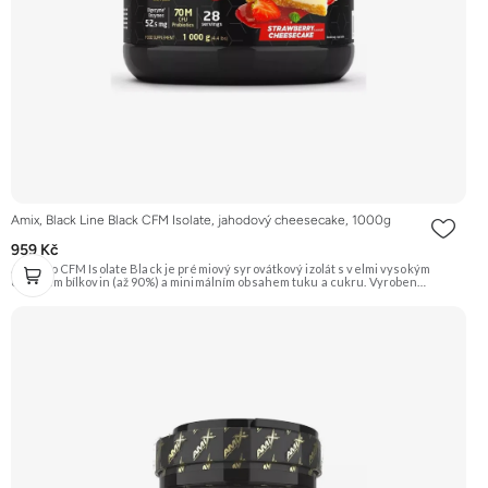
Amix, Black Line Black CFM Isolate, jahodový cheesecake, 1000g
959 Kč
AmixPro CFM Isolate Black je prémiový syrovátkový izolát s velmi vysokým
obsahem bílkovin (až 90%) a minimálním obsahem tuku a cukru. Vyroben
nejčistší metodou CFM (Cross-Flow Microfiltration) pro zachování bioaktivních
frakcí. Obohacen o trávicí enzymy AminoGen® a probiotika LactoSpore™ pro
lepší vstřebatelnost a podporu trávení. Ideální pro nárůst čisté svalové hmoty a
rychlou regeneraci. Příchuť jahoda. Doporučujeme vyzkoušet ZENGANA,
Grass-fed, Whey protein, DigeZyme®, Aquamin® Prémiová kvalita Skvělá chuť
a rozpustnost Kvalitní Grass-Fed protein Výhodná cena Vyzkoušet