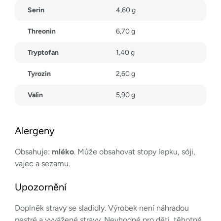
Serin
4,60 g
Threonin
6,70 g
Tryptofan
1,40 g
Tyrozin
2,60 g
Valin
5,90 g
Alergeny
Obsahuje:
mléko
. Může obsahovat stopy lepku, sóji,
vajec a sezamu.
Upozornění
Doplněk stravy se sladidly. Výrobek není náhradou
pestré a vyvážené stravy. Nevhodné pro děti, těhotné