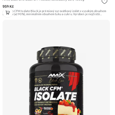
959 Kč
AmixPro CFM Isolate Black je prémiový syrovátkový izolát s vysokým obsahem
bílkovin (až 90 %), minimálním obsahem tuku a cukru. Vyroben je nejčistší
metodou CFM (Cross-Flow Microfiltration), která zaručuje maximální čistotu a
zachování všech cenných bioaktivních frakcí. Tento protein je obohacen o
patentované trávicí enzymy AminoGen® a probiotické kultury LactoSpore™ pro
podporu optimálního trávení a vstřebávání živin. Je ideální volbou pro sportovce
usilující o nárůst čisté svalové hmoty a rychlou regeneraci po náročném
tréninku. Příchuť čokoláda. Doporučujeme vyzkoušet ZENGANA, Grass-fed,
Whey protein, DigeZyme®, Aquamin® Prémiová kvalita Skvělá chuť a
rozpustnost Kvalitní Grass-Fed protein Výhodná cena Vyzkoušet