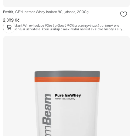
Extrifit, CFM Instant Whey Isolate 90, jahoda, 2000g
2 399 Kč
CFM Instant Whey Isolate 90 je špičkový 90% proteinový izolát určený pro
nejnáročnější uživatele, kteří usilují o maximální nárůst svalové hmoty a síly.
Tento protein je vyrobený nejmodernější a nejšetrnější metodou Cross Flow
Microfiltration (CFM), která zaručuje maximální čistotu a zachování všech
cenných bílkovinných frakcí. Díky svému vysokému obsahu bílkovin a téměř
nulovému obsahu tuku a laktózy je ideální volbou pro rýsovací fáze i pro jedince
s intolerancí laktózy. Přídavek komplexu 7 trávicích enzymů zajišťuje dokonalou
stravitelnost a využitelnost. Příchuť jahoda. Doporučujeme vyzkoušet
ZENGANA, Grass-fed, Whey protein, DigeZyme®, Aquamin® Prémiová kvalita
Skvělá chuť a rozpustnost Kvalitní Grass-Fed protein Výhodná cena Vyzkoušet