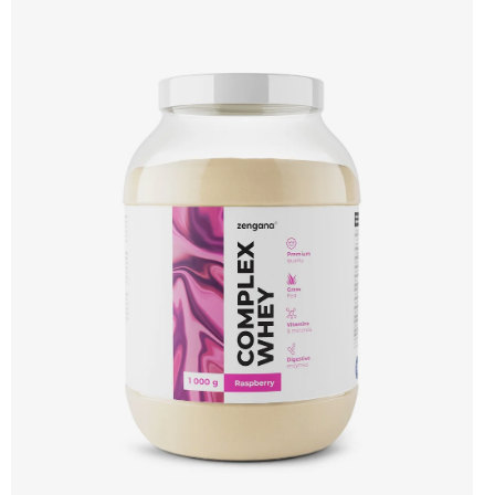
hořčík a stopové prvky pro optimální regeneraci a funkci svalů. Výsledkem je
protein s vynikající využitelností, čistým složením a dokonale vyváženou chutí.
🐄 Grass-fed protein 🧬 3 formy syrovátky 💪 Růst svalů ⚡ Rychlá regenerace 🧪
Enzymy & minerály 😋 Skvělá chuť