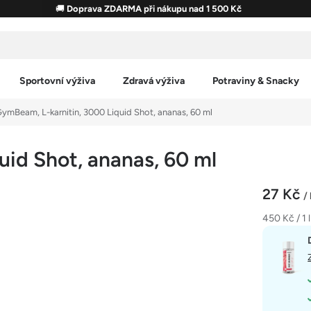
🚚
Doprava ZDARMA při nákupu nad 1 500 Kč
Sportovní výživa
Zdravá výživa
Potraviny & Snacky
ymBeam, L-karnitin, 3000 Liquid Shot, ananas, 60 ml
id Shot, ananas, 60 ml
27 Kč
/
Měrná
450 Kč / 1 l
cena: