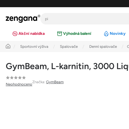
Přejít
na
obsah
Akční nabídka
Výhodná balení
Novinky
Úvod
Sportovní výživa
Spalovače
Denní spalovače
G
GymBeam, L-karnitin, 3000 Liqu
Průměrné
Značka:
GymBeam
Neohodnoceno
hodnocení
produktu
je
0,0
z
5
hvězdiček.