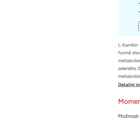
L-Karnitin
formě shot
metabolism
zeleného 
metabolism
Detailní i
Momen
Možnosti