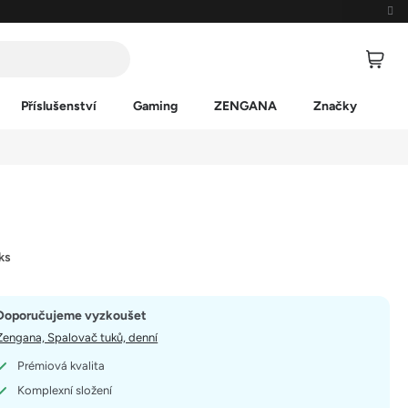
Příslušenství
Gaming
ZENGANA
Značky
 ks
Doporučujeme vyzkoušet
Zengana, Spalovač tuků, denní
Prémiová kvalita
Komplexní složení