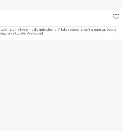
ortuje mastné kyseliny do mitochondrií, kde se přeměňují na energii. Jedna
složení Výhodná cena Veganské kapsle Vyzkoušet